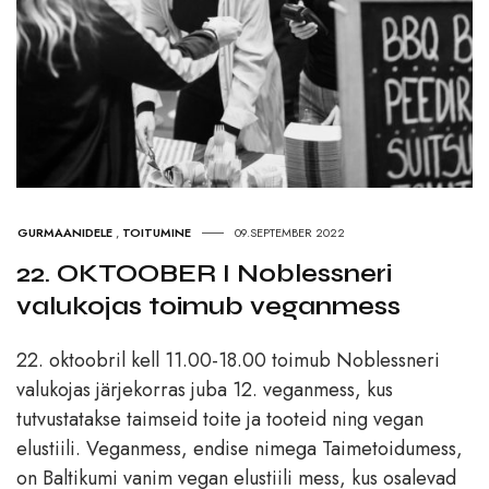
GURMAANIDELE
,
TOITUMINE
09.SEPTEMBER 2022
22. OKTOOBER I Noblessneri
valukojas toimub veganmess
22. oktoobril kell 11.00-18.00 toimub Noblessneri
valukojas järjekorras juba 12. veganmess, kus
tutvustatakse taimseid toite ja tooteid ning vegan
elustiili. Veganmess, endise nimega Taimetoidumess,
on Baltikumi vanim vegan elustiili mess, kus osalevad