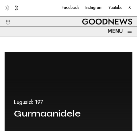
Facebook
Instagram
Youtube
X
≡
MENU
Lugusid: 197
Gurmaanidele