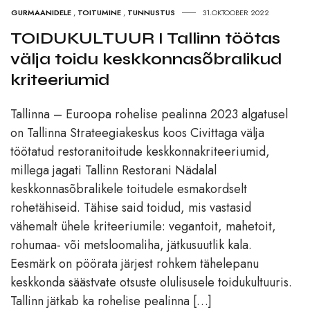
GURMAANIDELE
,
TOITUMINE
,
TUNNUSTUS
31.OKTOOBER 2022
TOIDUKULTUUR I Tallinn töötas
välja toidu keskkonnasõbralikud
kriteeriumid
Tallinna – Euroopa rohelise pealinna 2023 algatusel
on Tallinna Strateegiakeskus koos Civittaga välja
töötatud restoranitoitude keskkonnakriteeriumid,
millega jagati Tallinn Restorani Nädalal
keskkonnasõbralikele toitudele esmakordselt
rohetähiseid. Tähise said toidud, mis vastasid
vähemalt ühele kriteeriumile: vegantoit, mahetoit,
rohumaa- või metsloomaliha, jätkusuutlik kala.
Eesmärk on pöörata järjest rohkem tähelepanu
keskkonda säästvate otsuste olulisusele toidukultuuris.
Tallinn jätkab ka rohelise pealinna […]