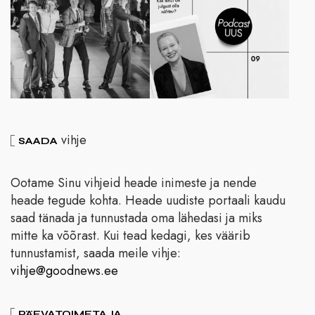
vihje
SAADA
Ootame Sinu vihjeid heade inimeste ja nende
heade tegude kohta. Heade uudiste portaali kaudu
saad tänada ja tunnustada oma lähedasi ja miks
mitte ka võõrast. Kui tead kedagi, kes väärib
tunnustamist, saada meile vihje:
vihje@goodnews.ee
PÄEVATOIMETAJA