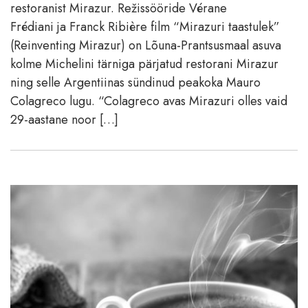
restoranist Mirazur. Režissööride Vérane
Frédiani ja Franck Ribière film “Mirazuri taastulek”
(Reinventing Mirazur) on Lõuna-Prantsusmaal asuva
kolme Michelini tärniga pärjatud restorani Mirazur
ning selle Argentiinas sündinud peakoka Mauro
Colagreco lugu. “Colagreco avas Mirazuri olles vaid
29-aastane noor […]