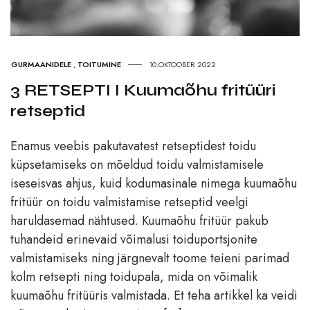
GURMAANIDELE
,
TOITUMINE
10.OKTOOBER 2022
3 RETSEPTI I Kuumaõhu fritüüri
retseptid
Enamus veebis pakutavatest retseptidest toidu
küpsetamiseks on mõeldud toidu valmistamisele
iseseisvas ahjus, kuid kodumasinale nimega kuumaõhu
fritüür on toidu valmistamise retseptid veelgi
haruldasemad nähtused. Kuumaõhu fritüür pakub
tuhandeid erinevaid võimalusi toiduportsjonite
valmistamiseks ning järgnevalt toome teieni parimad
kolm retsepti ning toidupala, mida on võimalik
kuumaõhu fritüüris valmistada. Et teha artikkel ka veidi