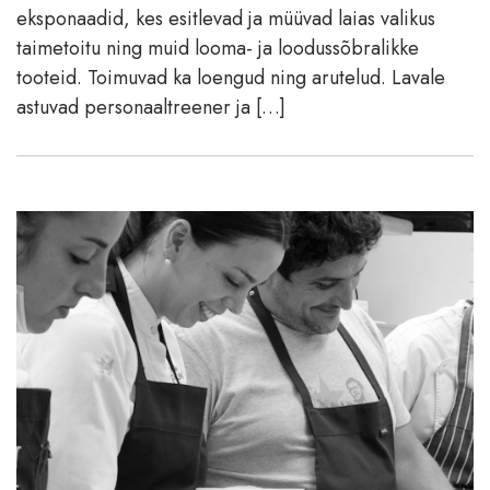
eksponaadid, kes esitlevad ja müüvad laias valikus
taimetoitu ning muid looma- ja loodussõbralikke
tooteid. Toimuvad ka loengud ning arutelud. Lavale
astuvad personaaltreener ja […]