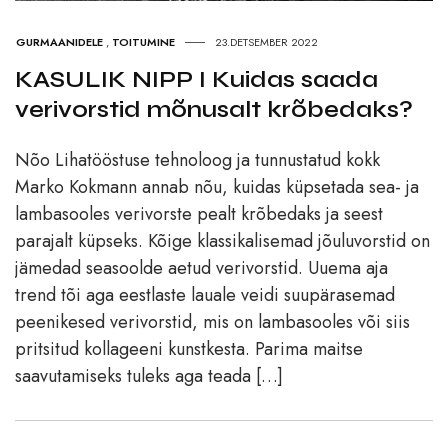
GURMAANIDELE
,
TOITUMINE
23.DETSEMBER 2022
KASULIK NIPP I Kuidas saada
verivorstid mõnusalt krõbedaks?
Nõo Lihatööstuse tehnoloog ja tunnustatud kokk
Marko Kokmann annab nõu, kuidas küpsetada sea- ja
lambasooles verivorste pealt krõbedaks ja seest
parajalt küpseks. Kõige klassikalisemad jõuluvorstid on
jämedad seasoolde aetud verivorstid. Uuema aja
trend tõi aga eestlaste lauale veidi suupärasemad
peenikesed verivorstid, mis on lambasooles või siis
pritsitud kollageeni kunstkesta. Parima maitse
saavutamiseks tuleks aga teada […]