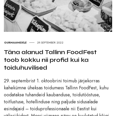
GURMAANIDELE
29.SEPTEMBER 2022
Täna alanud Tallinn FoodFest
toob kokku nii profid kui ka
toiduhuvilised
29. septembrist 1. oktoobrini toimub järjekorras
kahekümne üheksas toidumess Tallinn FoodFest, kuhu
oodatakse tuhandeid kaubanduse, toidutööstuse,
toitlustuse, hotellinduse ning paljude sidusalade
esindajaid – toiduprofessionaale nii Eestist kui
välisriikidest. Messi viimane päev on kuulutatud kõigi