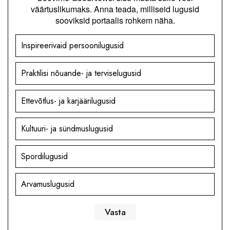
väärtuslikumaks. Anna teada, milliseid lugusid
sooviksid portaalis rohkem näha.
Inspireerivaid persoonilugusid
Praktilisi nõuande- ja terviselugusid
Ettevõtlus- ja karjäärilugusid
Kultuuri- ja sündmuslugusid
Spordilugusid
Arvamuslugusid