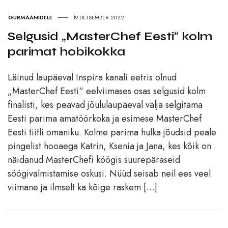
GURMAANIDELE
19.DETSEMBER 2022
Selgusid „MasterChef Eesti“ kolm
parimat hobikokka
Läinud laupäeval Inspira kanali eetris olnud
„MasterChef Eesti“ eelviimases osas selgusid kolm
finalisti, kes peavad jõululaupäeval välja selgitama
Eesti parima amatöörkoka ja esimese MasterChef
Eesti tiitli omaniku. Kolme parima hulka jõudsid peale
pingelist hooaega Katrin, Ksenia ja Jana, kes kõik on
näidanud MasterChefi köögis suurepäraseid
söögivalmistamise oskusi. Nüüd seisab neil ees veel
viimane ja ilmselt ka kõige raskem […]