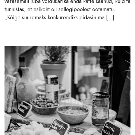
varasemalt juba võidukarika enda kätte saanud, kuid ta
tunnistas, et esikoht oli sellegipoolest ootamatu.
„Kõige suuremaks konkurendiks pidasin ma […]