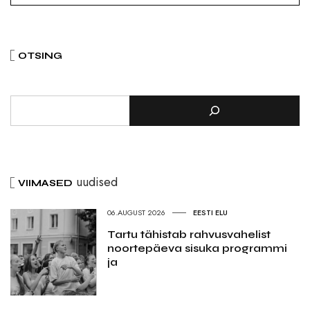
OTSING
uudised
VIIMASED
06.AUGUST 2026
EESTI ELU
Tartu tähistab rahvusvahelist
noortepäeva sisuka programmi
ja