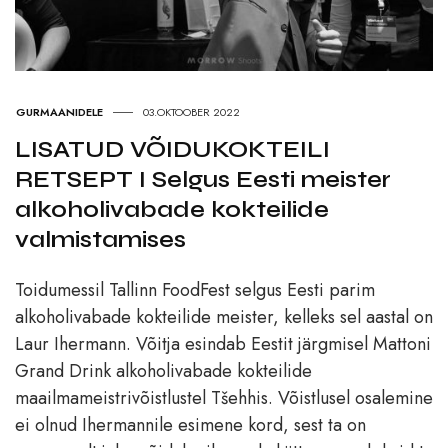
GURMAANIDELE
03.OKTOOBER 2022
LISATUD VÕIDUKOKTEILI
RETSEPT I Selgus Eesti meister
alkoholivabade kokteilide
valmistamises
Toidumessil Tallinn FoodFest selgus Eesti parim
alkoholivabade kokteilide meister, kelleks sel aastal on
Laur Ihermann. Võitja esindab Eestit järgmisel Mattoni
Grand Drink alkoholivabade kokteilide
maailmameistrivõistlustel Tšehhis. Võistlusel osalemine
ei olnud Ihermannile esimene kord, sest ta on