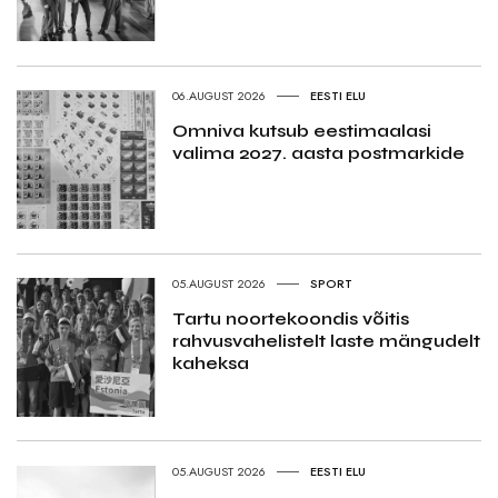
06.AUGUST 2026
EESTI ELU
Omniva kutsub eestimaalasi
valima 2027. aasta postmarkide
05.AUGUST 2026
SPORT
Tartu noortekoondis võitis
rahvusvahelistelt laste mängudelt
kaheksa
05.AUGUST 2026
EESTI ELU