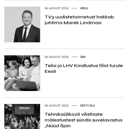
06.AUGUST 2026
MELU
TV3 uudistetoimetust hakkab
juhtima Marek Lindmaa
06.AUGUST 2026
ÄRI
Telia ja LHV Kindlustus tõid turule
Eesti
06.AUGUST 2026
EESTI ELU
Tehnikaülikooli vilistlaste
mälestustest sündis suvelavastus
„Nüüd õpin