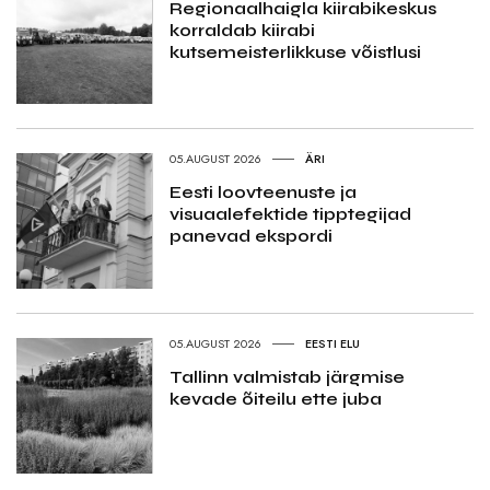
Regionaalhaigla kiirabikeskus
korraldab kiirabi
kutsemeisterlikkuse võistlusi
05.AUGUST 2026
ÄRI
Eesti loovteenuste ja
visuaalefektide tipptegijad
panevad ekspordi
05.AUGUST 2026
EESTI ELU
Tallinn valmistab järgmise
kevade õiteilu ette juba