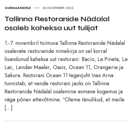
GURMAANIDELE
06.NOVEMBER 2022
Tallinna Restoranide Nädalal
osaleb kaheksa uut tulijat
1.-7. novembril toimuva Tallinna Restoranide Nädalal
osalevate restoranide nimekirja on sel korral
lisandunud kaheksa uut restorani: Bacio, La Pineta, Le
Lac, Lendav Maaler, Oasis, Ocean 11, Orangerie ja
Sakura. Restorani Ocean 11 tegevjuht Ines Arna
tunnistab, et nende restorani jaoks on Tallinna
Restoranide Nädalal osalemine esmane kogemus ja
väga põnev ettevõtmine. “Oleme tänulikud, et meile
[…]