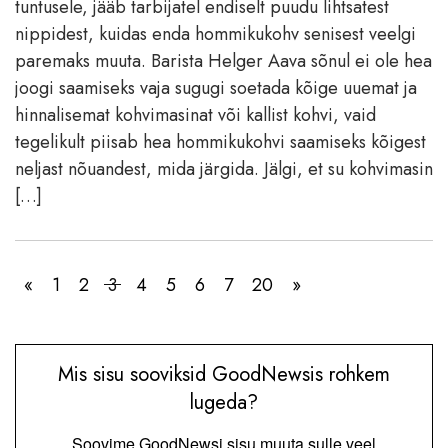
tuntusele, jääb tarbijatel endiselt puudu lihtsatest
nippidest, kuidas enda hommikukohv senisest veelgi
paremaks muuta. Barista Helger Aava sõnul ei ole hea
joogi saamiseks vaja sugugi soetada kõige uuemat ja
hinnalisemat kohvimasinat või kallist kohvi, vaid
tegelikult piisab hea hommikukohvi saamiseks kõigest
neljast nõuandest, mida järgida. Jälgi, et su kohvimasin
[…]
«
1
2
3
4
5
6
7
20
»
Mis sisu sooviksid GoodNewsis rohkem
lugeda?
Soovime GoodNewsi sisu muuta sulle veel