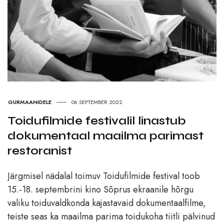
GURMAANIDELE
06.SEPTEMBER 2022
Toidufilmide festivalil linastub
dokumentaal maailma parimast
restoranist
Järgmisel nädalal toimuv Toidufilmide festival toob
15.-18. septembrini kino Sõprus ekraanile hõrgu
valiku toiduvaldkonda kajastavaid dokumentaalfilme,
teiste seas ka maailma parima toidukoha tiitli pälvinud