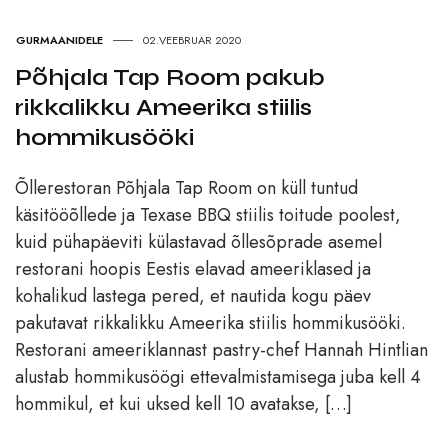
GURMAANIDELE
02.VEEBRUAR 2020
Põhjala Tap Room pakub
rikkalikku Ameerika stiilis
hommikusööki
Õllerestoran Põhjala Tap Room on küll tuntud
käsitööõllede ja Texase BBQ stiilis toitude poolest,
kuid pühapäeviti külastavad õllesõprade asemel
restorani hoopis Eestis elavad ameeriklased ja
kohalikud lastega pered, et nautida kogu päev
pakutavat rikkalikku Ameerika stiilis hommikusööki.
Restorani ameeriklannast pastry-chef Hannah Hintlian
alustab hommikusöögi ettevalmistamisega juba kell 4
hommikul, et kui uksed kell 10 avatakse, […]