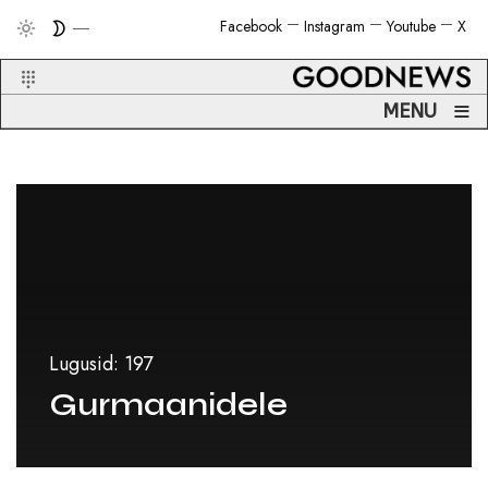
Facebook
Instagram
Youtube
X
≡
MENU
Lugusid: 197
Gurmaanidele