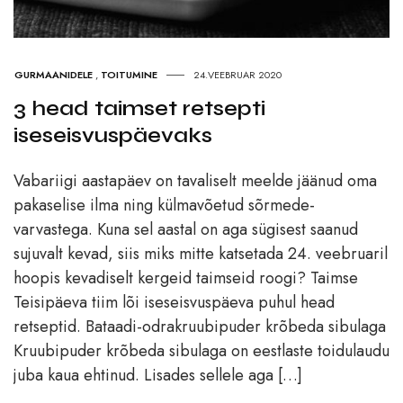
GURMAANIDELE
,
TOITUMINE
24.VEEBRUAR 2020
3 head taimset retsepti
iseseisvuspäevaks
Vabariigi aastapäev on tavaliselt meelde jäänud oma
pakaselise ilma ning külmavõetud sõrmede-
varvastega. Kuna sel aastal on aga sügisest saanud
sujuvalt kevad, siis miks mitte katsetada 24. veebruaril
hoopis kevadiselt kergeid taimseid roogi? Taimse
Teisipäeva tiim lõi iseseisvuspäeva puhul head
retseptid. Bataadi-odrakruubipuder krõbeda sibulaga
Kruubipuder krõbeda sibulaga on eestlaste toidulaudu
juba kaua ehtinud. Lisades sellele aga […]