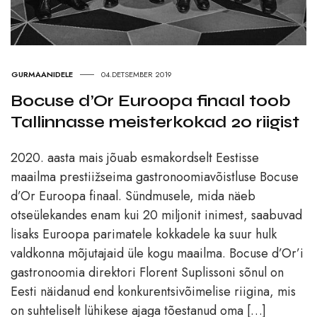
GURMAANIDELE
04.DETSEMBER 2019
Bocuse d’Or Euroopa finaal toob
Tallinnasse meisterkokad 20 riigist
2020. aasta mais jõuab esmakordselt Eestisse
maailma prestiižseima gastronoomiavõistluse Bocuse
d’Or Euroopa finaal. Sündmusele, mida näeb
otseülekandes enam kui 20 miljonit inimest, saabuvad
lisaks Euroopa parimatele kokkadele ka suur hulk
valdkonna mõjutajaid üle kogu maailma. Bocuse d’Or’i
gastronoomia direktori Florent Suplissoni sõnul on
Eesti näidanud end konkurentsivõimelise riigina, mis
on suhteliselt lühikese ajaga tõestanud oma […]