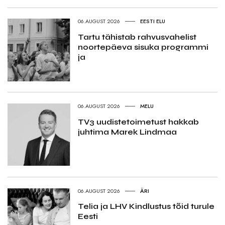
06.AUGUST 2026
EESTI ELU
Tartu tähistab rahvusvahelist
noortepäeva sisuka programmi
ja
06.AUGUST 2026
MELU
TV3 uudistetoimetust hakkab
juhtima Marek Lindmaa
06.AUGUST 2026
ÄRI
Telia ja LHV Kindlustus tõid turule
Eesti