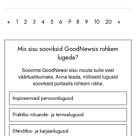
«
1
2
3
4
5
6
7
8
9
10
20
»
Mis sisu sooviksid GoodNewsis rohkem
lugeda?
Soovime GoodNewsi sisu muuta sulle veel
väärtuslikumaks. Anna teada, milliseid lugusid
sooviksid portaalis rohkem näha.
Inspireerivaid persoonilugusid
Praktilisi nõuande- ja terviselugusid
Ettevõtlus- ja karjäärilugusid