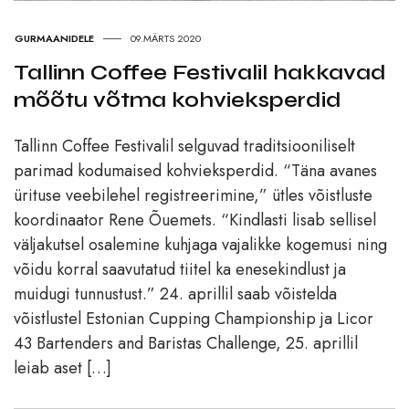
GURMAANIDELE
09.MÄRTS 2020
Tallinn Coffee Festivalil hakkavad
mõõtu võtma kohvieksperdid
Tallinn Coffee Festivalil selguvad traditsiooniliselt
parimad kodumaised kohvieksperdid. “Täna avanes
ürituse veebilehel registreerimine,” ütles võistluste
koordinaator Rene Õuemets. “Kindlasti lisab sellisel
väljakutsel osalemine kuhjaga vajalikke kogemusi ning
võidu korral saavutatud tiitel ka enesekindlust ja
muidugi tunnustust.” 24. aprillil saab võistelda
võistlustel Estonian Cupping Championship ja Licor
43 Bartenders and Baristas Challenge, 25. aprillil
leiab aset […]