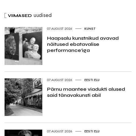
uudised
VIIMASED
07.AUGUST 2026
KUNST
Haapsalu kunstnikud avavad
näitused ebatavalise
performance’iga
07.AUGUST 2026
EESTI ELU
Pärnu maantee viadukti alused
said tänavakunsti abil
07.AUGUST 2026
EESTI ELU