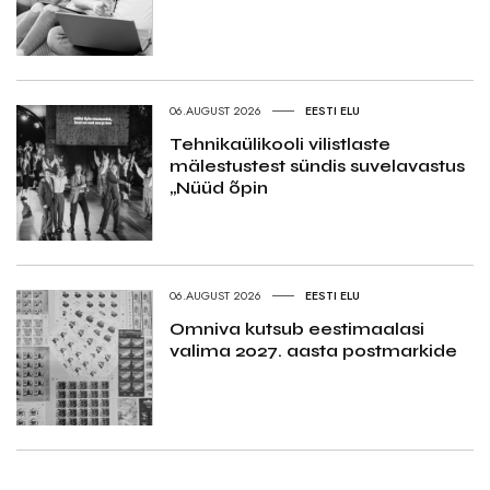
06.AUGUST 2026
EESTI ELU
Tehnikaülikooli vilistlaste
mälestustest sündis suvelavastus
„Nüüd õpin
06.AUGUST 2026
EESTI ELU
Omniva kutsub eestimaalasi
valima 2027. aasta postmarkide