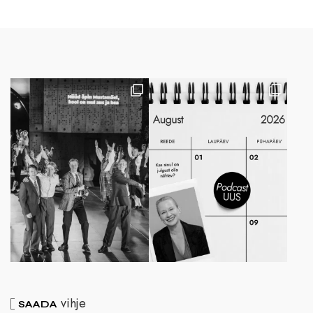
vihje
SAADA