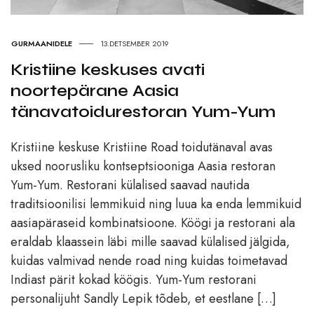
GURMAANIDELE
13.DETSEMBER 2019
Kristiine keskuses avati
noortepärane Aasia
tänavatoidurestoran Yum-Yum
Kristiine keskuse Kristiine Road toidutänaval avas
uksed noorusliku kontseptsiooniga Aasia restoran
Yum-Yum. Restorani külalised saavad nautida
traditsioonilisi lemmikuid ning luua ka enda lemmikuid
aasiapäraseid kombinatsioone. Köögi ja restorani ala
eraldab klaassein läbi mille saavad külalised jälgida,
kuidas valmivad nende road ning kuidas toimetavad
Indiast pärit kokad köögis. Yum-Yum restorani
personalijuht Sandly Lepik tõdeb, et eestlane […]