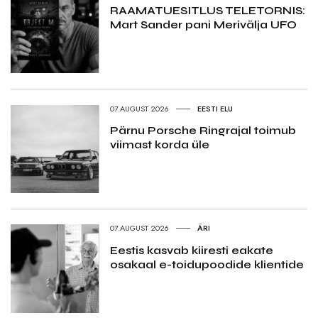
RAAMATUESITLUS TELETORNIS:
Mart Sander pani Merivälja UFO
07.AUGUST 2026
EESTI ELU
Pärnu Porsche Ringrajal toimub
viimast korda üle
07.AUGUST 2026
ÄRI
Eestis kasvab kiiresti eakate
osakaal e-toidupoodide klientide