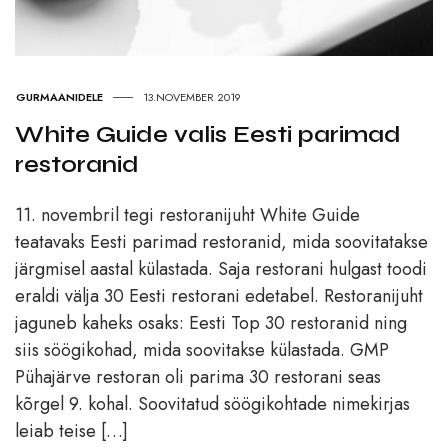
GURMAANIDELE
13.NOVEMBER 2019
White Guide valis Eesti parimad
restoranid
11. novembril tegi restoranijuht White Guide
teatavaks Eesti parimad restoranid, mida soovitatakse
järgmisel aastal külastada. Saja restorani hulgast toodi
eraldi välja 30 Eesti restorani edetabel. Restoranijuht
jaguneb kaheks osaks: Eesti Top 30 restoranid ning
siis söögikohad, mida soovitakse külastada. GMP
Pühajärve restoran oli parima 30 restorani seas
kõrgel 9. kohal. Soovitatud söögikohtade nimekirjas
leiab teise […]