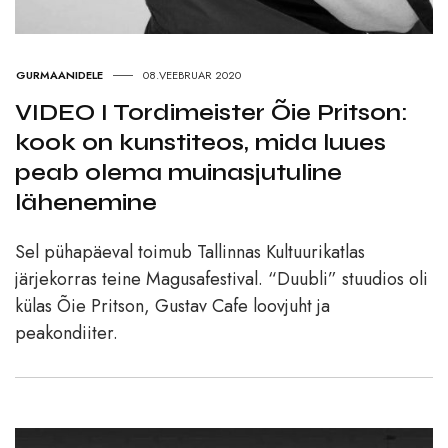
GURMAANIDELE
08.VEEBRUAR 2020
VIDEO I Tordimeister Õie Pritson:
kook on kunstiteos, mida luues
peab olema muinasjutuline
lähenemine
Sel pühapäeval toimub Tallinnas Kultuurikatlas
järjekorras teine Magusafestival. “Duubli” stuudios oli
külas Õie Pritson, Gustav Cafe loovjuht ja
peakondiiter.