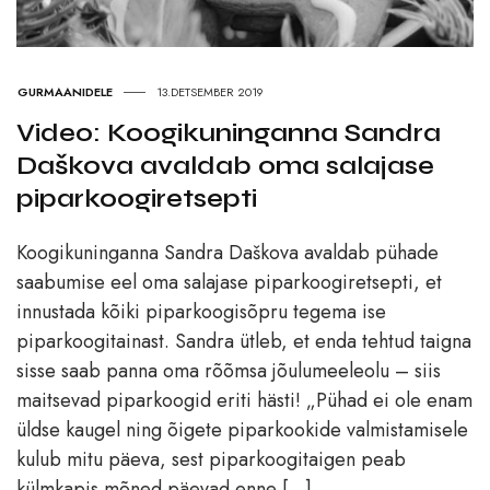
GURMAANIDELE
13.DETSEMBER 2019
Video: Koogikuninganna Sandra
Daškova avaldab oma salajase
piparkoogiretsepti
Koogikuninganna Sandra Daškova avaldab pühade
saabumise eel oma salajase piparkoogiretsepti, et
innustada kõiki piparkoogisõpru tegema ise
piparkoogitainast. Sandra ütleb, et enda tehtud taigna
sisse saab panna oma rõõmsa jõulumeeleolu – siis
maitsevad piparkoogid eriti hästi! „Pühad ei ole enam
üldse kaugel ning õigete piparkookide valmistamisele
kulub mitu päeva, sest piparkoogitaigen peab
külmkapis mõned päevad enne […]