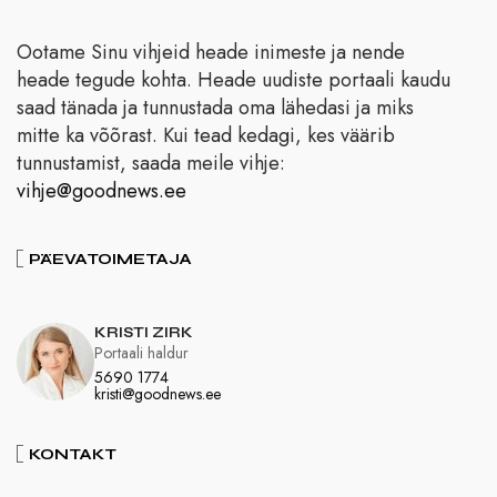
Ootame Sinu vihjeid heade inimeste ja nende
heade tegude kohta. Heade uudiste portaali kaudu
saad tänada ja tunnustada oma lähedasi ja miks
mitte ka võõrast. Kui tead kedagi, kes väärib
tunnustamist, saada meile vihje:
vihje@goodnews.ee
PÄEVATOIMETAJA
KRISTI ZIRK
Portaali haldur
5690 1774
kristi@goodnews.ee
KONTAKT