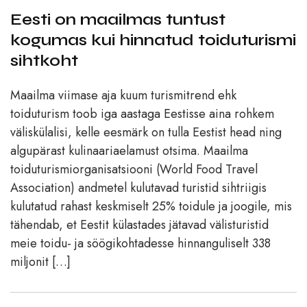
Eesti on maailmas tuntust
kogumas kui hinnatud toiduturismi
sihtkoht
Maailma viimase aja kuum turismitrend ehk
toiduturism toob iga aastaga Eestisse aina rohkem
väliskülalisi, kelle eesmärk on tulla Eestist head ning
algupärast kulinaariaelamust otsima. Maailma
toiduturismiorganisatsiooni (World Food Travel
Association) andmetel kulutavad turistid sihtriigis
kulutatud rahast keskmiselt 25% toidule ja joogile, mis
tähendab, et Eestit külastades jätavad välisturistid
meie toidu- ja söögikohtadesse hinnanguliselt 338
miljonit […]