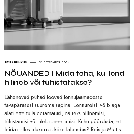
REIS&PUHKUS
21.DETSEMBER 2024
NÕUANDED I Mida teha, kui lend
hilineb või tühistatakse?
Lähenevad pühad toovad lennujaamadesse
tavapärasest suurema sagina. Lennureisil võib aga
alati ette tulla ootamatusi, näiteks hilinemisi,
tühistamisi või ülebroneerimisi. Kuhu pöörduda, et
leida selles olukorras kiire lahendus? Reisija Mattis