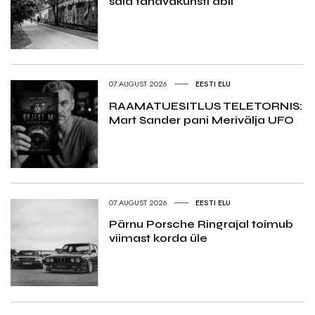
said tänavakunsti abil
07.AUGUST 2026
EESTI ELU
RAAMATUESITLUS TELETORNIS:
Mart Sander pani Merivälja UFO
07.AUGUST 2026
EESTI ELU
Pärnu Porsche Ringrajal toimub
viimast korda üle