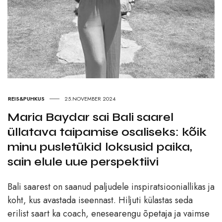
REIS&PUHKUS
25.NOVEMBER 2024
Maria Baydar sai Bali saarel
üllatava taipamise osaliseks: kõik
minu pusletükid loksusid paika,
sain elule uue perspektiivi
Bali saarest on saanud paljudele inspiratsiooniallikas ja
koht, kus avastada iseennast. Hiljuti külastas seda
erilist saart ka coach, enesearengu õpetaja ja vaimse