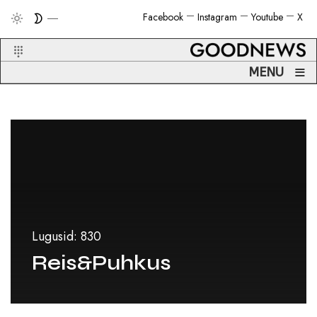
Facebook
Instagram
Youtube
X
≡
MENU
Lugusid: 830
Reis&Puhkus