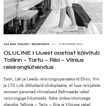
KAS SINA TEADSID?
,
REIS&PUHKUS
31.DETSEMBER 2024
OLULINE I Uuest aastast käivitub
Tallinn – Tartu – Riia – Vilnius
reisirongiühendus
Eesti, Läti ja Leedu reisirongioperaatorid Elron, Vivi
ja LTG Link ühtlustasid sõiduplaane, et luua reisijatele
senisest paremad võimalused Baltimaade vahel
reisirongiga liikumiseks. Kahe ümberistumisega
ühendus Tallinna – Tartu – Riia ja Vilniuse vahel