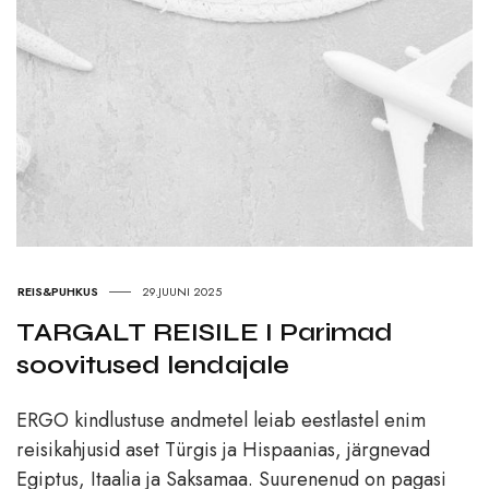
REIS&PUHKUS
29.JUUNI 2025
TARGALT REISILE I Parimad
soovitused lendajale
ERGO kindlustuse andmetel leiab eestlastel enim
reisikahjusid aset Türgis ja Hispaanias, järgnevad
Egiptus, Itaalia ja Saksamaa. Suurenenud on pagasi