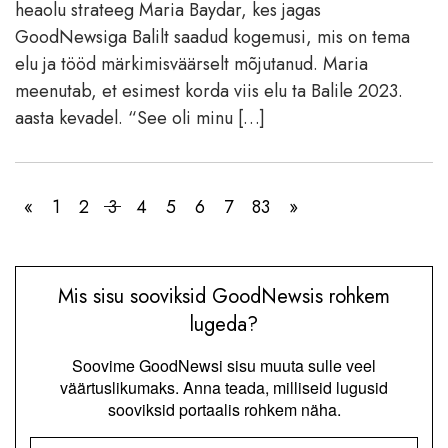
heaolu strateeg Maria Baydar, kes jagas
GoodNewsiga Balilt saadud kogemusi, mis on tema
elu ja tööd märkimisväärselt mõjutanud. Maria
meenutab, et esimest korda viis elu ta Balile 2023.
aasta kevadel. “See oli minu […]
«
1
2
3
4
5
6
7
83
»
Mis sisu sooviksid GoodNewsis rohkem
lugeda?
Soovime GoodNewsi sisu muuta sulle veel
väärtuslikumaks. Anna teada, milliseid lugusid
sooviksid portaalis rohkem näha.