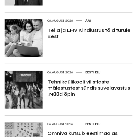
06.AUGUST 2026
ÄRI
Telia ja LHV Kindlustus tõid turule
Eesti
06.AUGUST 2026
EESTI ELU
Tehnikaülikooli vilistlaste
mälestustest sündis suvelavastus
„Nüüd õpin
06.AUGUST 2026
EESTI ELU
Omniva kutsub eestimaalasi