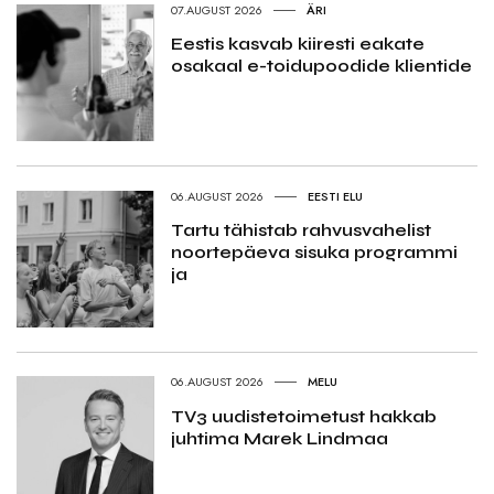
07.AUGUST 2026
ÄRI
Eestis kasvab kiiresti eakate
osakaal e-toidupoodide klientide
06.AUGUST 2026
EESTI ELU
Tartu tähistab rahvusvahelist
noortepäeva sisuka programmi
ja
06.AUGUST 2026
MELU
TV3 uudistetoimetust hakkab
juhtima Marek Lindmaa