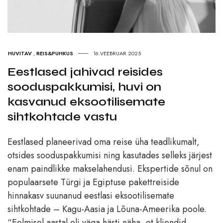
HUVITAV
,
REIS&PUHKUS
16.VEEBRUAR 2025
Eestlased jahivad reisides
sooduspakkumisi, huvi on
kasvanud eksootilisemate
sihtkohtade vastu
Eestlased planeerivad oma reise üha teadlikumalt,
otsides sooduspakkumisi ning kasutades selleks järjest
enam paindlikke makselahendusi. Ekspertide sõnul on
populaarsete Türgi ja Egiptuse pakettreiside
hinnakasv suunanud eestlasi eksootilisemate
sihtkohtade – Kagu-Aasia ja Lõuna-Ameerika poole.
“Eelmisel aastal oli väga hästi näha, et kliendid