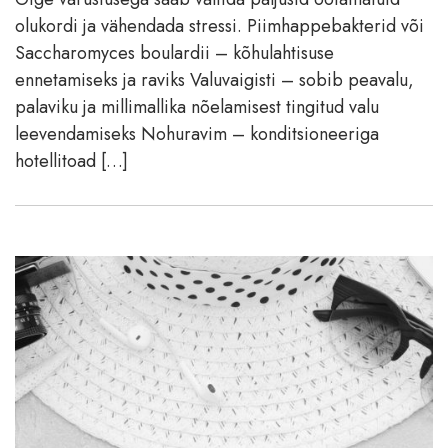
olukordi ja vähendada stressi. Piimhappebakterid või
Saccharomyces boulardii – kõhulahtisuse
ennetamiseks ja raviks Valuvaigisti – sobib peavalu,
palaviku ja millimallika nõelamisest tingitud valu
leevendamiseks Nohuravim – konditsioneeriga
hotellitoad […]