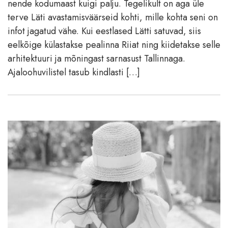
nende kodumaast kuigi palju. Tegelikult on aga üle
terve Läti avastamisväärseid kohti, mille kohta seni on
infot jagatud vähe. Kui eestlased Lätti satuvad, siis
eelkõige külastakse pealinna Riiat ning kiidetakse selle
arhitektuuri ja mõningast sarnasust Tallinnaga.
Ajaloohuvilistel tasub kindlasti […]