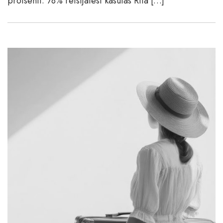
protsenti. 78% reisijatest kasutas Riia […]