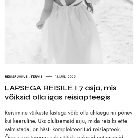
REIS&PUHKUS
,
TERVIS
13.JUULI 2025
LAPSEGA REISILE I 7 asja, mis
võiksid olla igas reisiapteegis
Reisimine väikeste lastega võib olla ühtaegu nii põnev
kui keeruline. Üks olulisemaid asju, mida reisiks ette
valmistada, on hästi komplekteeritud reisiapteek.
Õige varustusega saab vältida paljusid ootamatuid