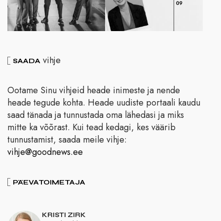
vihje
SAADA
Ootame Sinu vihjeid heade inimeste ja nende
heade tegude kohta. Heade uudiste portaali kaudu
saad tänada ja tunnustada oma lähedasi ja miks
mitte ka võõrast. Kui tead kedagi, kes väärib
tunnustamist, saada meile vihje:
vihje@goodnews.ee
PÄEVATOIMETAJA
KRISTI ZIRK