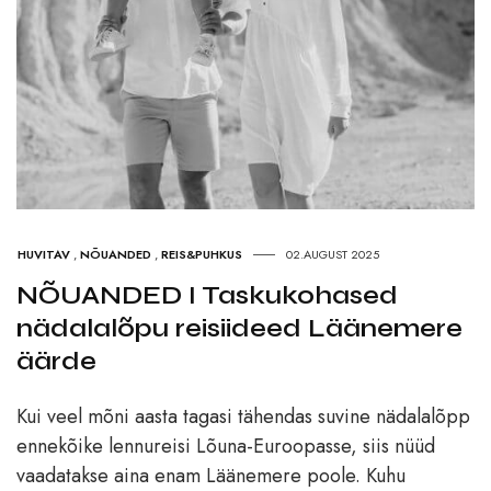
HUVITAV
,
NÕUANDED
,
REIS&PUHKUS
02.AUGUST 2025
NÕUANDED I Taskukohased
nädalalõpu reisiideed Läänemere
äärde
Kui veel mõni aasta tagasi tähendas suvine nädalalõpp
ennekõike lennureisi Lõuna-Euroopasse, siis nüüd
vaadatakse aina enam Läänemere poole. Kuhu