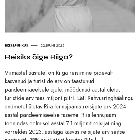
REIS&PUHKUS
22.JUUNI 2025
Reisiks õige Riiga?
Viimastel aastatel on Riiga reisimine pidevalt
kasvanud ja turistide arv on taastunud
pandeemiaeelsele ajale: möödunud aastal ületas
turistide arv taas miljoni piiri. Läti Rahvusringhäälingu
andmetel ületas Riia lennujaama reisijate arv 2024.
aastal pandeemiaeelse taseme. Riia lennujaam
teenindas eelmisel aastal 7,1 miljonit reisijat ning
võrreldes 2023. aastaga kasvas reisijate arv seitse