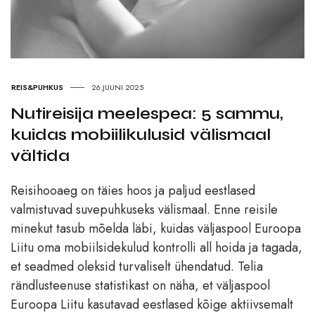
REIS&PUHKUS
26.JUUNI 2025
Nutireisija meelespea: 5 sammu,
kuidas mobiilikulusid välismaal
vältida
Reisihooaeg on täies hoos ja paljud eestlased
valmistuvad suvepuhkuseks välismaal. Enne reisile
minekut tasub mõelda läbi, kuidas väljaspool Euroopa
Liitu oma mobiilsidekulud kontrolli all hoida ja tagada,
et seadmed oleksid turvaliselt ühendatud. Telia
rändlusteenuse statistikast on näha, et väljaspool
Euroopa Liitu kasutavad eestlased kõige aktiivsemalt