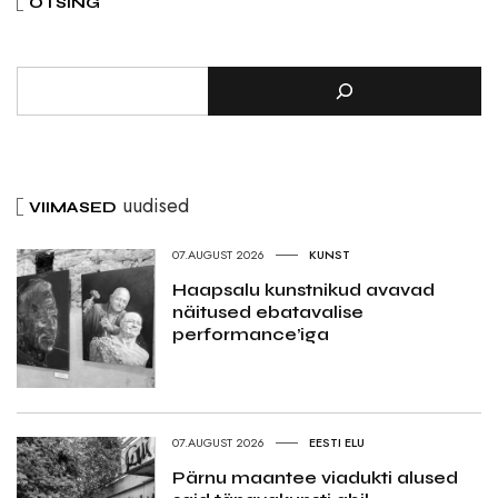
OTSING
uudised
VIIMASED
07.AUGUST 2026
KUNST
Haapsalu kunstnikud avavad
näitused ebatavalise
performance’iga
07.AUGUST 2026
EESTI ELU
Pärnu maantee viadukti alused