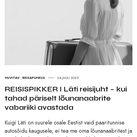
HUVITAV
,
REIS&PUHKUS
24.JUULI 2025
REISISPIKKER I Läti reisijuht – kui
tahad päriselt lõunanaabrite
vabariiki avastada
Kuigi Läti on suurele osale Eestist vaid paaritunnise
autosõidu kaugusele, ei tea me oma lõunanaabritest ja