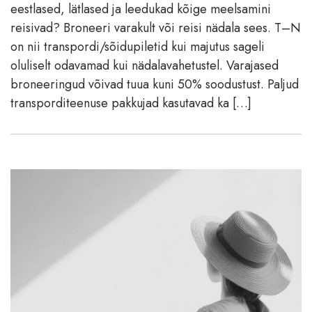
eestlased, lätlased ja leedukad kõige meelsamini
reisivad? Broneeri varakult või reisi nädala sees. T–N
on nii transpordi/sõidupiletid kui majutus sageli
oluliselt odavamad kui nädalavahetustel. Varajased
broneeringud võivad tuua kuni 50% soodustust. Paljud
transporditeenuse pakkujad kasutavad ka […]