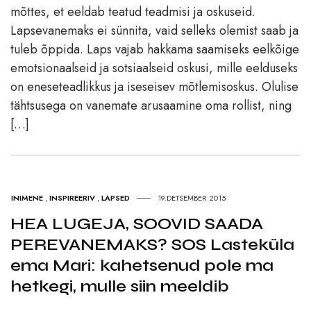
mõttes, et eeldab teatud teadmisi ja oskuseid.
Lapsevanemaks ei sünnita, vaid selleks olemist saab ja
tuleb õppida. Laps vajab hakkama saamiseks eelkõige
emotsionaalseid ja sotsiaalseid oskusi, mille eelduseks
on eneseteadlikkus ja iseseisev mõtlemisoskus. Olulise
tähtsusega on vanemate arusaamine oma rollist, ning
[…]
INIMENE
,
INSPIREERIV
,
LAPSED
19.DETSEMBER 2015
HEA LUGEJA, SOOVID SAADA
PEREVANEMAKS? SOS Lasteküla
ema Mari: kahetsenud pole ma
hetkegi, mulle siin meeldib