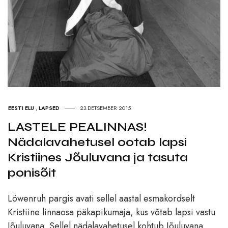
EESTI ELU
,
LAPSED
23.DETSEMBER 2015
LASTELE PEALINNAS!
Nädalavahetusel ootab lapsi
Kristiines Jõuluvana ja tasuta
ponisõit
Löwenruh pargis avati sellel aastal esmakordselt
Kristiine linnaosa päkapikumaja, kus võtab lapsi vastu
Jõuluvana. Sellel nädalavahetusel kohtub Jõuluvana