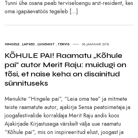
Tunni ühe osana peab terviseloengu arst-resident, kes
oma igapäevatöös tegeleb […]
HINGELE
,
LAPSED
,
LUGEMIST
,
TERVIS
06.JAANUAR 2016
KÕHULE PAI! Raamatu „Kõhule
pai” autor Merit Raju: muidugi on
tõsi, et naise keha on disainitud
sünnituseks
Menukite “Hingele pai”, “Leia oma tee” ja mitmete
teiste raamatute autor, ajakirja Sensa peatoimetaja ja
joogafestivalide korraldaja Merit Raju andis koos
Ajakirjade Kirjastusega värskelt välja uue raamatu
“Kõhule pai”, mis on inspireeritud elust, joogast ja