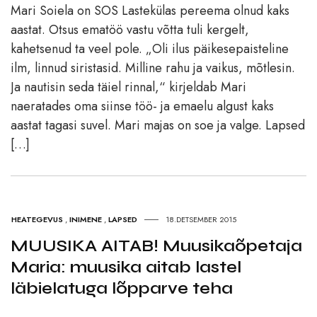
Mari Soiela on SOS Lastekülas pereema olnud kaks
aastat. Otsus ematöö vastu võtta tuli kergelt,
kahetsenud ta veel pole. „Oli ilus päikesepaisteline
ilm, linnud siristasid. Milline rahu ja vaikus, mõtlesin.
Ja nautisin seda täiel rinnal,“ kirjeldab Mari
naeratades oma siinse töö- ja emaelu algust kaks
aastat tagasi suvel. Mari majas on soe ja valge. Lapsed
[…]
HEATEGEVUS
,
INIMENE
,
LAPSED
18.DETSEMBER 2015
MUUSIKA AITAB! Muusikaõpetaja
Maria: muusika aitab lastel
läbielatuga lõpparve teha