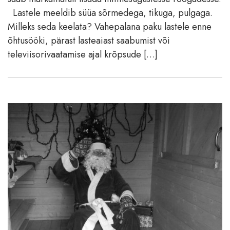
Lastele meeldib süüa sõrmedega, tikuga, pulgaga.
Milleks seda keelata? Vahepalana paku lastele enne
õhtusööki, pärast lasteaiast saabumist või
televiisorivaatamise ajal krõpsude […]