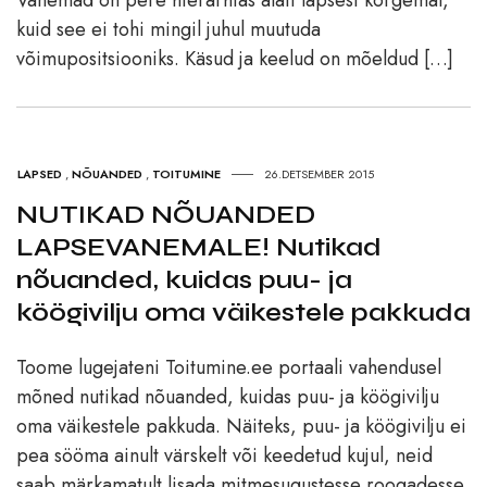
Vanemad on pere hierarhias alati lapsest kõrgemal,
kuid see ei tohi mingil juhul muutuda
võimupositsiooniks. Käsud ja keelud on mõeldud […]
LAPSED
,
NÕUANDED
,
TOITUMINE
26.DETSEMBER 2015
NUTIKAD NÕUANDED
LAPSEVANEMALE! Nutikad
nõuanded, kuidas puu- ja
köögivilju oma väikestele pakkuda
Toome lugejateni Toitumine.ee portaali vahendusel
mõned nutikad nõuanded, kuidas puu- ja köögivilju
oma väikestele pakkuda. Näiteks, puu- ja köögivilju ei
pea sööma ainult värskelt või keedetud kujul, neid
saab märkamatult lisada mitmesugustesse roogadesse.