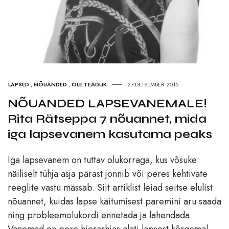
LAPSED
,
NÕUANDED
,
OLE TEADLIK
27.DETSEMBER 2015
NÕUANDED LAPSEVANEMALE!
Rita Rätseppa 7 nõuannet, mida
iga lapsevanem kasutama peaks
Iga lapsevanem on tuttav olukorraga, kus võsuke
näiliselt tühja asja pärast jonnib või peres kehtivate
reeglite vastu mässab. Siit artiklist leiad seitse elulist
nõuannet, kuidas lapse käitumisest paremini aru saada
ning probleemolukordi ennetada ja lahendada.