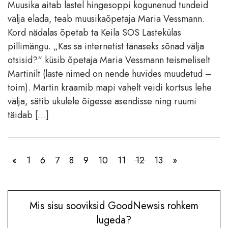
Muusika aitab lastel hingesoppi kogunenud tundeid
välja elada, teab muusikaõpetaja Maria Vessmann.
Kord nädalas õpetab ta Keila SOS Lastekülas
pillimängu. „Kas sa internetist tänaseks sõnad välja
otsisid?“ küsib õpetaja Maria Vessmann teismeliselt
Martinilt (laste nimed on nende huvides muudetud –
toim). Martin kraamib mapi vahelt veidi kortsus lehe
välja, sätib ukulele õigesse asendisse ning ruumi
täidab […]
«
1
6
7
8
9
10
11
12
13
»
Mis sisu sooviksid GoodNewsis rohkem
lugeda?