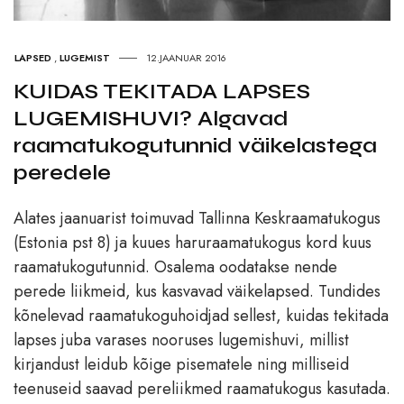
LAPSED
,
LUGEMIST
12.JAANUAR 2016
KUIDAS TEKITADA LAPSES
LUGEMISHUVI? Algavad
raamatukogutunnid väikelastega
peredele
Alates jaanuarist toimuvad Tallinna Keskraamatukogus
(Estonia pst 8) ja kuues haruraamatukogus kord kuus
raamatukogutunnid. Osalema oodatakse nende
perede liikmeid, kus kasvavad väikelapsed. Tundides
kõnelevad raamatukoguhoidjad sellest, kuidas tekitada
lapses juba varases nooruses lugemishuvi, millist
kirjandust leidub kõige pisematele ning milliseid
teenuseid saavad pereliikmed raamatukogus kasutada.