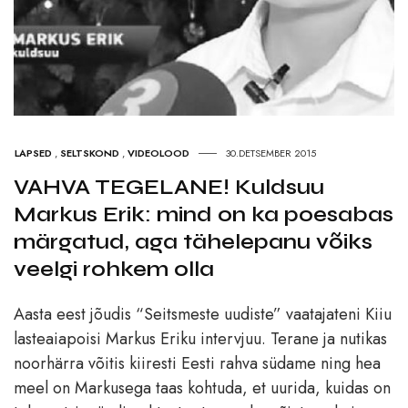
LAPSED
,
SELTSKOND
,
VIDEOLOOD
30.DETSEMBER 2015
VAHVA TEGELANE! Kuldsuu
Markus Erik: mind on ka poesabas
märgatud, aga tähelepanu võiks
veelgi rohkem olla
Aasta eest jõudis “Seitsmeste uudiste” vaatajateni Kiiu
lasteaiapoisi Markus Eriku intervjuu. Terane ja nutikas
noorhärra võitis kiiresti Eesti rahva südame ning hea
meel on Markusega taas kohtuda, et uurida, kuidas on