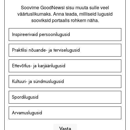
Soovime GoodNewsi sisu muuta sulle veel
väärtuslikumaks. Anna teada, milliseid lugusid
sooviksid portaalis rohkem näha.
Inspireerivaid persoonilugusid
Praktilisi nõuande- ja terviselugusid
Ettevõtlus- ja karjäärilugusid
Kultuuri- ja sündmuslugusid
Spordilugusid
Arvamuslugusid