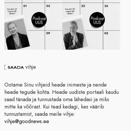
vihje
SAADA
Ootame Sinu vihjeid heade inimeste ja nende
heade tegude kohta. Heade uudiste portaali kaudu
saad tänada ja tunnustada oma lähedasi ja miks
mitte ka võõrast. Kui tead kedagi, kes väärib
tunnustamist, saada meile vihje:
vihje@goodnews.ee