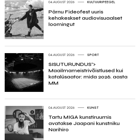
04.AUGUST 2026
KULTUURIPEEGEL
Pärnu Fideofest uuris
kehakeskset audiovisuaalset
loomingut
04.AUGUST 2026
SPORT
SISUTURUNDUS">
Maailmameistrivõistlused kui
katalüsaator: mida 2026. aasta
MM
04.AUGUST 2026
KUNST
Tartu MIGA kunstiruumis
avatakse Jaapani kunstniku
Narihiro