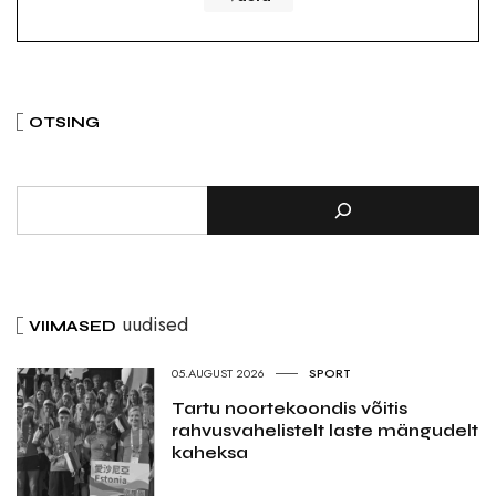
OTSING
uudised
VIIMASED
05.AUGUST 2026
SPORT
Tartu noortekoondis võitis
rahvusvahelistelt laste mängudelt
kaheksa