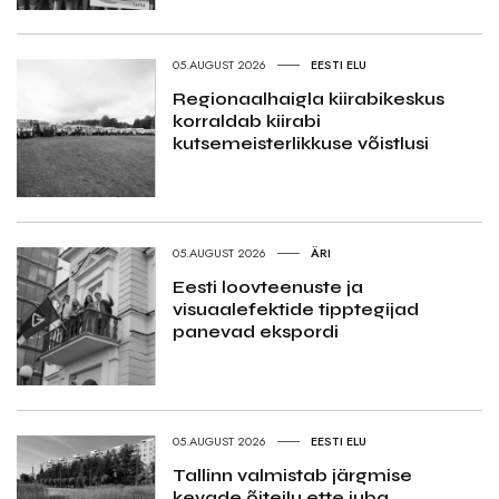
05.AUGUST 2026
EESTI ELU
Regionaalhaigla kiirabikeskus
korraldab kiirabi
kutsemeisterlikkuse võistlusi
05.AUGUST 2026
ÄRI
Eesti loovteenuste ja
visuaalefektide tipptegijad
panevad ekspordi
05.AUGUST 2026
EESTI ELU
Tallinn valmistab järgmise
kevade õiteilu ette juba