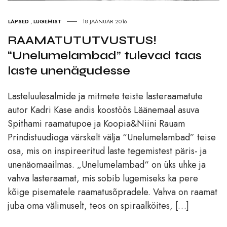
LAPSED
,
LUGEMIST
18.JAANUAR 2016
RAAMATUTUTVUSTUS!
“Unelumelambad” tulevad taas
laste unenägudesse
Lasteluulesalmide ja mitmete teiste lasteraamatute
autor Kadri Kase andis koostöös Läänemaal asuva
Spithami raamatupoe ja Koopia&Niini Rauam
Prindistuudioga värskelt välja “Unelumelambad” teise
osa, mis on inspireeritud laste tegemistest päris- ja
unenäomaailmas. „Unelumelambad“ on üks uhke ja
vahva lasteraamat, mis sobib lugemiseks ka pere
kõige pisematele raamatusõpradele. Vahva on raamat
juba oma välimuselt, teos on spiraalköites, […]