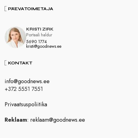
PÄEVATOIMETAJA
KRISTI ZIRK
Portaali haldur
5690 1774
kristi@goodnews.ee
KONTAKT
info@goodnews.ee
+372 5551 7551
Privaatsuspoliitika
Reklaam
:
reklaam@goodnews.ee