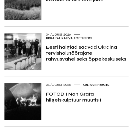
04.AUGUST 2026
UKRAINA RAHVA TOETUSEKS
Eesti haiglad saavad Ukraina
tervishoiutöötajate
rahvusvaheliseks õppekeskuseks
04.AUGUST 2026
KULTUURIPEEGEL
FOTOD I Non Grata
hiigelskulptuur muutis I