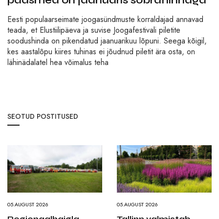
pääsmed on jaanuaris sõbrahinnaga
Eesti populaarseimate joogasündmuste korraldajad annavad
teada, et Elustiilipäeva ja suvise Joogafestivali piletite
soodushinda on pikendatud jaanuarikuu lõpuni. Seega kõigil,
kes aastalõpu kiires tuhinas ei jõudnud piletit ära osta, on
lähinädalatel hea võimalus teha
SEOTUD POSTITUSED
05.AUGUST 2026
05.AUGUST 2026