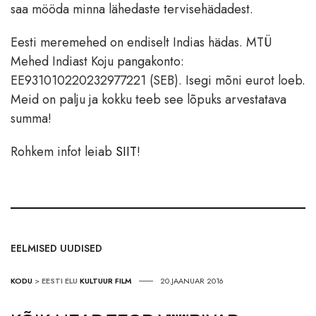
saa mööda minna lähedaste tervisehädadest.
Eesti meremehed on endiselt Indias hädas. MTÜ
Mehed Indiast Koju pangakonto:
EE931010220232977221 (SEB). Isegi mõni eurot loeb.
Meid on palju ja kokku teeb see lõpuks arvestatava
summa!
Rohkem infot leiab
SIIT
!
EELMISED UUDISED
KODU
>
EESTI ELU
KULTUUR
FILM
20.JAANUAR 2016