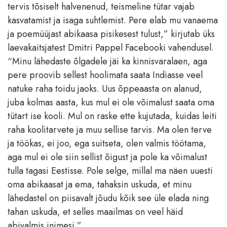
tervis tõsiselt halvenenud, teismeline tütar vajab
kasvatamist ja isaga suhtlemist. Pere elab mu vanaema
ja poemüüjast abikaasa pisikesest tulust,” kirjutab üks
laevakaitsjatest Dmitri Pappel Facebooki vahendusel.
“Minu lähedaste õlgadele jäi ka kinnisvaralaen, aga
pere proovib sellest hoolimata saata Indiasse veel
natuke raha toidu jaoks. Uus õppeaasta on alanud,
juba kolmas aasta, kus mul ei ole võimalust saata oma
tütart ise kooli. Mul on raske ette kujutada, kuidas leiti
raha koolitarvete ja muu sellise tarvis. Ma olen terve
ja töökas, ei joo, ega suitseta, olen valmis töötama,
aga mul ei ole siin sellist õigust ja pole ka võimalust
tulla tagasi Eestisse. Pole selge, millal ma näen uuesti
oma abikaasat ja ema, tahaksin uskuda, et minu
lähedastel on piisavalt jõudu kõik see üle elada ning
tahan uskuda, et selles maailmas on veel häid
abivalmis inimesi.”