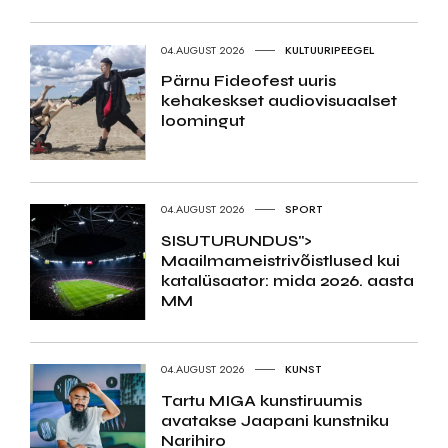
04.AUGUST 2026
KULTUURIPEEGEL
Pärnu Fideofest uuris
kehakeskset audiovisuaalset
loomingut
04.AUGUST 2026
SPORT
SISUTURUNDUS">
Maailmameistrivõistlused kui
katalüsaator: mida 2026. aasta
MM
04.AUGUST 2026
KUNST
Tartu MIGA kunstiruumis
avatakse Jaapani kunstniku
Narihiro