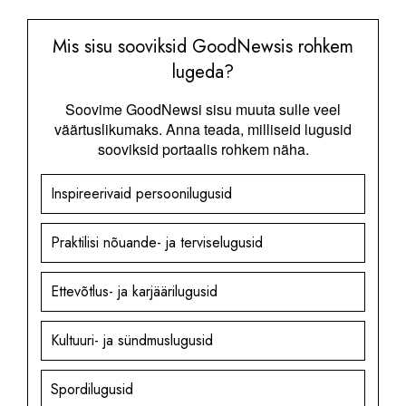
Mis sisu sooviksid GoodNewsis rohkem
lugeda?
Soovime GoodNewsi sisu muuta sulle veel
väärtuslikumaks. Anna teada, milliseid lugusid
sooviksid portaalis rohkem näha.
Inspireerivaid persoonilugusid
Praktilisi nõuande- ja terviselugusid
Ettevõtlus- ja karjäärilugusid
Kultuuri- ja sündmuslugusid
Spordilugusid