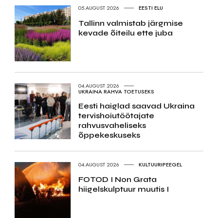
05.AUGUST 2026
EESTI ELU
Tallinn valmistab järgmise
kevade õiteilu ette juba
04.AUGUST 2026
UKRAINA RAHVA TOETUSEKS
Eesti haiglad saavad Ukraina
tervishoiutöötajate
rahvusvaheliseks
õppekeskuseks
04.AUGUST 2026
KULTUURIPEEGEL
FOTOD I Non Grata
hiigelskulptuur muutis I