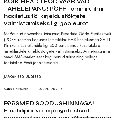
KÕIK HEAD TEOD VÄÄRIVAD
TÄHELEPANU! PÖFFi lemmikfilmi
hääletus tõi kirjeldustõlgete
valmistamiseks ligi 300 eurot
Möödunud novembris toimunud Pimedate Ööde Filmifestivali
(PÖFF) raames kogunes lemmikfilmi SMS-hääletusega SA TÜ
Kliinikumi Lastefondile ligi 300 eurot, mida kasutatakse
lastefilmidele kirjeldustõlgete valmistamiseks. Annetussumma
saadi SMS-hääletusest kogunenud tulust ning sellega
toetatakse Eesti joonisfilmidele
JÄRGMISED UUDISED
KODU
>
HINGELE
20.JAANUAR 2016
PÄÄSMED SOODUSHINNAGA!
Elustiilipäeva ja joogafestivali