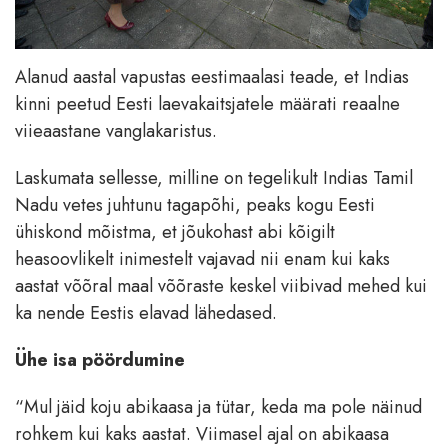
Alanud aastal vapustas eestimaalasi teade, et Indias
kinni peetud Eesti laevakaitsjatele määrati reaalne
viieaastane vanglakaristus.
Laskumata sellesse, milline on tegelikult Indias Tamil
Nadu vetes juhtunu tagapõhi, peaks kogu Eesti
ühiskond mõistma, et jõukohast abi kõigilt
heasoovlikelt inimestelt vajavad nii enam kui kaks
aastat võõral maal võõraste keskel viibivad mehed kui
ka nende Eestis elavad lähedased.
Ühe isa pöördumine
“Mul jäid koju abikaasa ja tütar, keda ma pole näinud
rohkem kui kaks aastat. Viimasel ajal on abikaasa