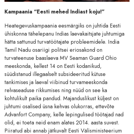
Kampaania “Eesti mehed Indiast koju!”
Heategevuskampaania eesmärgiks on juhtida Eesti
ühiskonna tähelepanu Indias laevakaitsjate juhtumiga
hätta sattunud turvatöötajate probleemidele. India
Tamil Nadu osariigi politsei eriosakond on
turvateenuse baaslaeva MV Seaman Guard Ohio
meeskonda, kellest 14 on Eesti kodanikud,
süüdistanud illegaalselt subsideeritud kütuse
tankimises ja laeval viibinud turvameeskonda
relvaseaduse rikkumises ning nüüd on see ka
kohtulikult paika pandud. Majanduslikust küljest on
juhtumi osalised üsna kehvas olukorras, ettevõte
Advanfort Company, kelle lepingulised töötajad nad
olid, ei toeta neid enam alates 2014. aasta suvest.
Piiratud abi annab jätkuvalt Eesti Välisministeerium