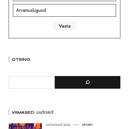
Arvamuslugusid
OTSING
uudised
VIIMASED
05.AUGUST 2026
SPORT