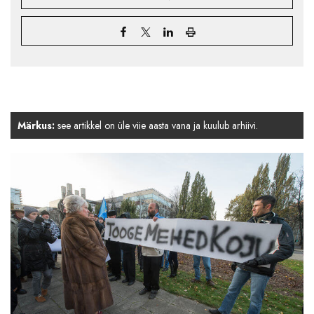
Märkus:
see artikkel on üle viie aasta vana ja kuulub arhiivi.