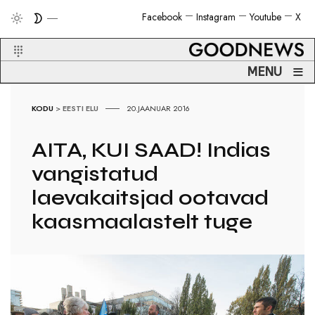
Facebook
Instagram
Youtube
X
≡
MENU
KODU
>
EESTI ELU
20.JAANUAR 2016
AITA, KUI SAAD! Indias
vangistatud
laevakaitsjad ootavad
kaasmaalastelt tuge