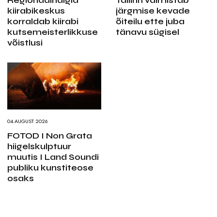
Regionaalhaigla
Tallinn valmistab
kiirabikeskus
järgmise kevade
korraldab kiirabi
õiteilu ette juba
kutsemeisterlikkuse
tänavu sügisel
võistlusi
04.AUGUST 2026
FOTOD I Non Grata
hiigelskulptuur
muutis I Land Soundi
publiku kunstiteose
osaks