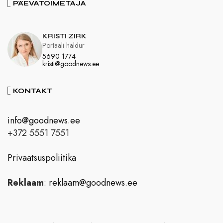
PÄEVATOIMETAJA
KRISTI ZIRK
Portaali haldur
5690 1774
kristi@goodnews.ee
KONTAKT
info@goodnews.ee
+372 5551 7551
Privaatsuspoliitika
Reklaam
:
reklaam@goodnews.ee