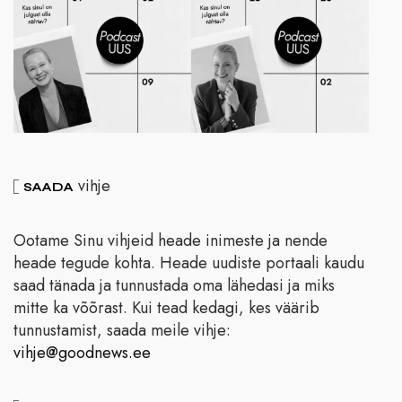
vihje
SAADA
Ootame Sinu vihjeid heade inimeste ja nende
heade tegude kohta. Heade uudiste portaali kaudu
saad tänada ja tunnustada oma lähedasi ja miks
mitte ka võõrast. Kui tead kedagi, kes väärib
tunnustamist, saada meile vihje:
vihje@goodnews.ee