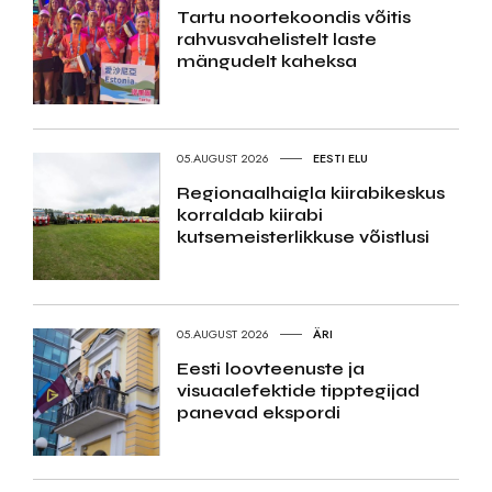
Tartu noortekoondis võitis
rahvusvahelistelt laste
mängudelt kaheksa
05.AUGUST 2026
EESTI ELU
Regionaalhaigla kiirabikeskus
korraldab kiirabi
kutsemeisterlikkuse võistlusi
05.AUGUST 2026
ÄRI
Eesti loovteenuste ja
visuaalefektide tipptegijad
panevad ekspordi