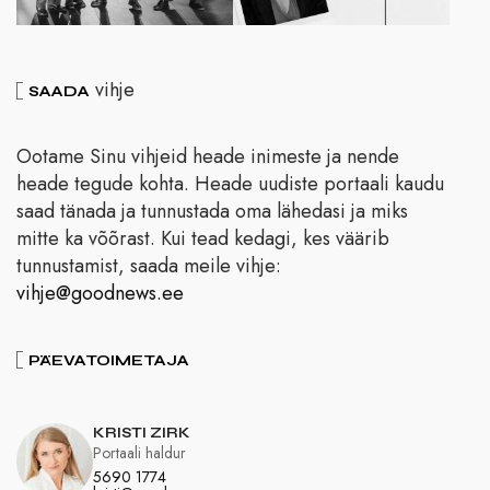
vihje
SAADA
Ootame Sinu vihjeid heade inimeste ja nende
heade tegude kohta. Heade uudiste portaali kaudu
saad tänada ja tunnustada oma lähedasi ja miks
mitte ka võõrast. Kui tead kedagi, kes väärib
tunnustamist, saada meile vihje:
vihje@goodnews.ee
PÄEVATOIMETAJA
KRISTI ZIRK
Portaali haldur
5690 1774