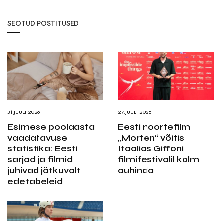
SEOTUD POSTITUSED
31.JUULI 2026
27.JUULI 2026
Esimese poolaasta
Eesti noortefilm
vaadatavuse
„Morten“ võitis
statistika: Eesti
Itaalias Giffoni
sarjad ja filmid
filmifestivalil kolm
juhivad jätkuvalt
auhinda
edetabeleid