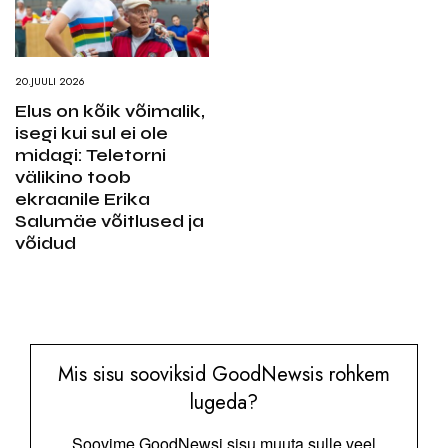
20.JUULI 2026
Elus on kõik võimalik,
isegi kui sul ei ole
midagi: Teletorni
välikino toob
ekraanile Erika
Salumäe võitlused ja
võidud
Mis sisu sooviksid GoodNewsis rohkem
lugeda?
Soovime GoodNewsi sisu muuta sulle veel