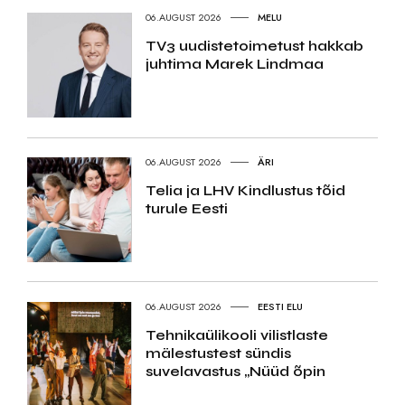
06.AUGUST 2026
MELU
TV3 uudistetoimetust hakkab
juhtima Marek Lindmaa
06.AUGUST 2026
ÄRI
Telia ja LHV Kindlustus tõid
turule Eesti
06.AUGUST 2026
EESTI ELU
Tehnikaülikooli vilistlaste
mälestustest sündis
suvelavastus „Nüüd õpin