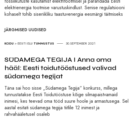
fossiilkütuste kasutamist elektritootmisel ja parandada Eesti
elektrienergia tootmise varustuskindlust. Senise regulatsiooni
kohaselt tohib siseriikliku taastuvenergia eesmärgi täitmiseks
JÄRGMISED UUDISED
KODU
>
EESTI ELU
TUNNUSTUS
30.SEPTEMBER 2021
SÜDAMEGA TEGIJA I Anna oma
hääl: Eesti toidutööstused valivad
südamega tegijat
Täna sai hoo sisse „Südamega Tegija“ konkurss, millega
tunnustatakse Eesti Toidutööstuse kõige silmapaistvamaid
inimesi, kes teevad oma tööd suure hoole ja armastusega. Sel
aastal esitati südamega tegija tiitlile 12 inimest ja
rahvahääletusel osaleb