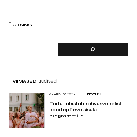
OTSING
uudised
VIIMASED
06.AUGUST 2026
EESTI ELU
Tartu tähistab rahvusvahelist
noortepäeva sisuka
programmi ja