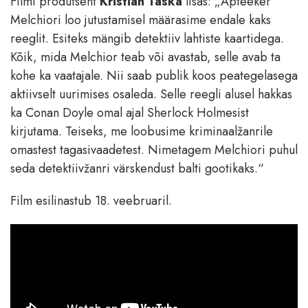
Filmi produtsent
Kristian Taska
lisas: „Apteeker
Melchiori loo jutustamisel määrasime endale kaks
reeglit. Esiteks mängib detektiiv lahtiste kaartidega.
Kõik, mida Melchior teab või avastab, selle avab ta
kohe ka vaatajale. Nii saab publik koos peategelasega
aktiivselt uurimises osaleda. Selle reegli alusel hakkas
ka Conan Doyle omal ajal Sherlock Holmesist
kirjutama. Teiseks, me loobusime kriminaalžanrile
omastest tagasivaadetest.
Nimetagem Melchiori puhul
seda detektiiv
ž
anri värskendust
b
alti
g
ootikaks.
“
Film esilinastub 18. veebruaril.