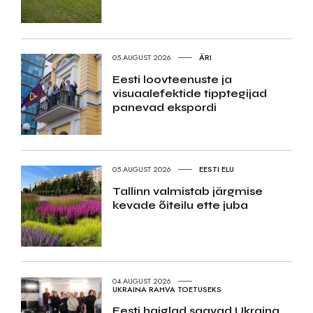
05.AUGUST 2026
ÄRI
Eesti loovteenuste ja
visuaalefektide tipptegijad
panevad ekspordi
05.AUGUST 2026
EESTI ELU
Tallinn valmistab järgmise
kevade õiteilu ette juba
04.AUGUST 2026
UKRAINA RAHVA TOETUSEKS
Eesti haiglad saavad Ukraina