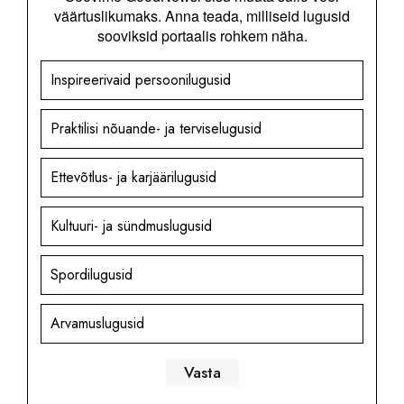
väärtuslikumaks. Anna teada, milliseid lugusid
sooviksid portaalis rohkem näha.
Inspireerivaid persoonilugusid
Praktilisi nõuande- ja terviselugusid
Ettevõtlus- ja karjäärilugusid
Kultuuri- ja sündmuslugusid
Spordilugusid
Arvamuslugusid