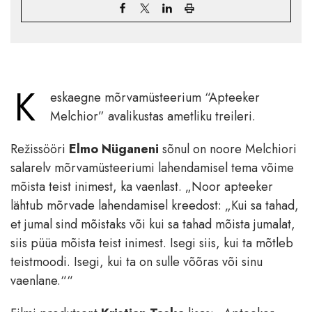
K
eskaegne mõrvamüsteerium “Apteeker
Melchior” avalikustas ametliku treileri.
Režissööri
Elmo Nüganeni
sõnul on noore Melchiori
salarelv mõrvamüsteeriumi lahendamisel tema võime
mõista teist inimest, ka vaenlast. „Noor apteeker
lähtub mõrvade lahendamisel kreedost: „
Kui sa tahad,
et jumal sind mõistaks või kui sa tahad mõista jumalat,
siis püüa mõista teist inimest. Isegi siis, kui ta mõtleb
teistmoodi. Isegi, kui ta on sulle võõras või sinu
vaenlane.““