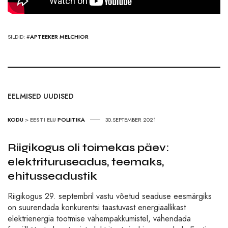
SILDID: #
APTEEKER MELCHIOR
EELMISED UUDISED
KODU
>
EESTI ELU
POLIITIKA
30.SEPTEMBER 2021
Riigikogus oli toimekas päev:
elektrituruseadus, teemaks,
ehitusseadustik
Riigikogus 29. septembril vastu võetud seaduse eesmärgiks
on suurendada konkurentsi taastuvast energiaallikast
elektrienergia tootmise vähempakkumistel, vähendada