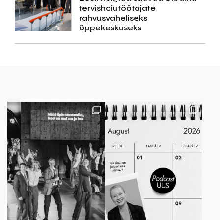
tervishoiutöötajate
rahvusvaheliseks
õppekeskuseks