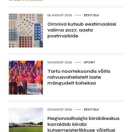
06.AUGUST 2026
EESTI ELU
Omniva kutsub eestimaalasi
valima 2027. aasta
postmarkide
05.AUGUST 2026
SPORT
Tartu noortekoondis võitis
rahvusvahelistelt laste
mängudelt kaheksa
05.AUGUST 2026
EESTI ELU
Regionaalhaigla kiirabikeskus
korraldab kiirabi
kutsemeisterlikkuse võistlusi