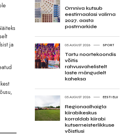
ole
Omniva kutsub
eestimaalasi valima
2027. aasta
postmarkide
Näiteks
selt
sist ja
05.AUGUST 2026
SPORT
Tartu noortekoondis
võitis
teatud
rahvusvahelistelt
laste mängudelt
kaheksa
hkest
tõusu,
05.AUGUST 2026
EESTI ELU
Regionaalhaigla
kiirabikeskus
korraldab kiirabi
kutsemeisterlikkuse
võistlusi