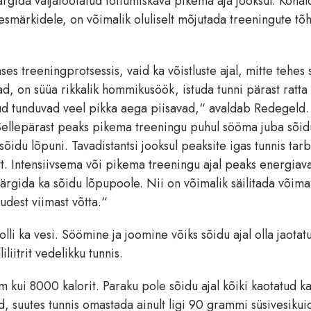
rgida väljatöötatud toitumiskava pikema aja jooksul. Koha
esmärkidele, on võimalik oluliselt mõjutada treeningute tõh
ses treeningprotsessis, vaid ka võistluste ajal, mitte tehes 
, on süüa rikkalik hommikusöök, istuda tunni pärast ratta
rud tunduvad veel pikka aega piisavad,“ avaldab Redegeld.
k. Sellepärast peaks pikema treeningu puhul sööma juba sõid
sõidu lõpuni. Tavadistantsi jooksul peaksite igas tunnis tar
. Intensiivsema või pikema treeningu ajal peaks energiav
rgida ka sõidu lõpupoole. Nii on võimalik säilitada võimal
udest viimast võtta.“
rolli ka vesi. Söömine ja joomine võiks sõidu ajal olla jaotat
liitrit vedelikku tunnis.
m kui 8000 kalorit. Paraku pole sõidu ajal kõiki kaotatud k
, suutes tunnis omastada ainult ligi 90 grammi süsivesikui