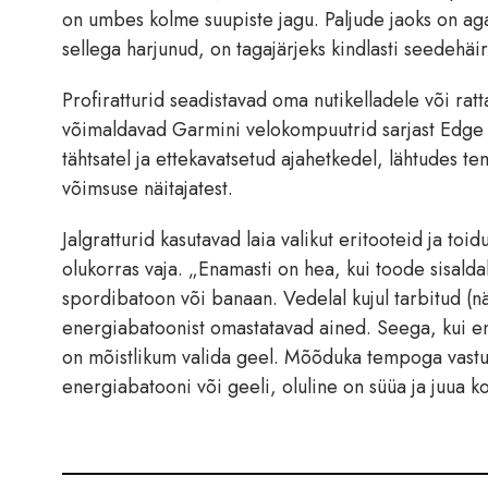
on umbes kolme suupiste jagu. Paljude jaoks on aga 
sellega harjunud, on tagajärjeks kindlasti seedehäi
Profiratturid seadistavad oma nutikelladele või rat
võimaldavad Garmini velokompuutrid sarjast Edge e
tähtsatel ja ettekavatsetud ajahetkedel, lähtudes tem
võimsuse näitajatest.
Jalgratturid kasutavad laia valikut eritooteid ja to
olukorras vaja. „Enamasti on hea, kui toode sisald
spordibatoon või banaan. Vedelal kujul tarbitud (n
energiabatoonist omastatavad ained. Seega, kui ene
on mõistlikum valida geel. Mõõduka tempoga vastup
energiabatooni või geeli, oluline on süüa ja juua k