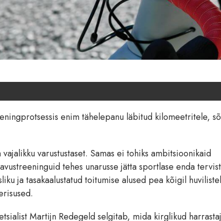
eningprotsessis enim tähelepanu läbitud kilomeetritele, s
ja vajalikku varustustaset. Samas ei tohiks ambitsioonikaid
vustreeninguid tehes unarusse jätta sportlase enda tervist
iku ja tasakaalustatud toitumise alused pea kõigil huviliste
 erisused.
tsialist Martijn Redegeld selgitab, mida kirglikud harrasta