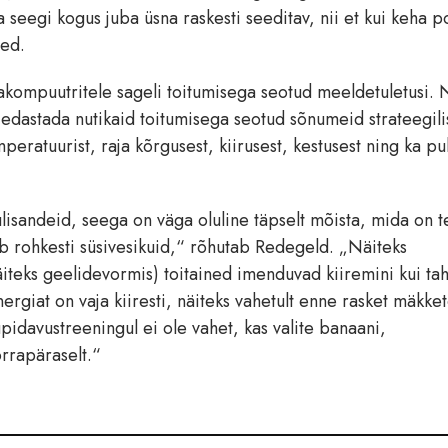
seegi kogus juba üsna raskesti seeditav, nii et kui keha p
red.
takompuutritele sageli toitumisega seotud meeldetuletusi. 
dastada nutikaid toitumisega seotud sõnumeid strateegili
peratuurist, raja kõrgusest, kiirusest, kestusest ning ka pul
idulisandeid, seega on väga oluline täpselt mõista, mida on 
ab rohkesti süsivesikuid,“ rõhutab Redegeld. „Näiteks
äiteks geelidevormis) toitained imenduvad kiiremini kui ta
rgiat on vaja kiiresti, näiteks vahetult enne rasket mäkke
idavustreeningul ei ole vahet, kas valite banaani,
orrapäraselt.“