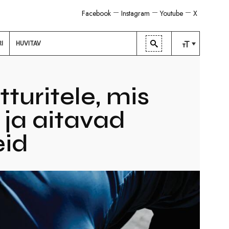
Facebook
Instagram
Youtube
X
RI
HUVITAV
TAVALINE
KESKMINE
turitele, mis
SUUR
ja aitavad
eid