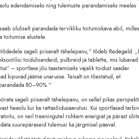
eaolu edendamiseks ning tulemuste parandamiseks meeles
aab oluliselt parandada tervikliku toitumiskava abil, mille
 toitumise alustele.
itõdedele sageli piisavalt tähelepanu,“ tõdeb Redegeld. „
eksootilisi toidulisandeid, pulbreid ja tablette, mis lubavad
us“ – sportlase jõu taastamiseks vajalik toidust saadav
ad kipuvad jääma unarusse. Teisalt on tõestatud, et
usi parandada 80–90%.“
rata sageli piisavalt tähelepanu, on sellel pikas perspekti
vast heaolu kui ka rattasõidusaavutusi. Kui sportlased tarbi
vatoitu, on neil treeningutel rohkem energiat ja pärast sõit
data suurepäraseid tulemusi ka järgmisel päeval.