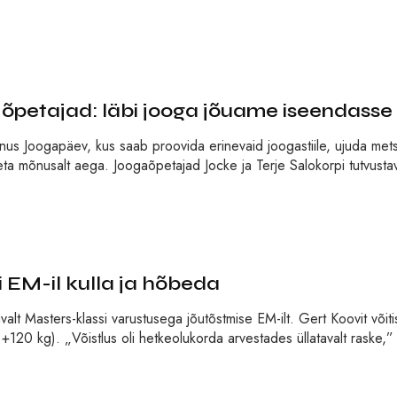
petajad: läbi jooga jõuame iseendasse
nus Joogapäev, kus saab proovida erinevaid joogastiile, ujuda metsa
veeta mõnusalt aega. Joogaõpetajad Jocke ja Terje Salokorpi tutvust
i EM-il kulla ja hõbeda
valt Masters-klassi varustusega jõutõstmise EM-ilt. Gert Koovit võiti
+120 kg). „Võistlus oli hetkeolukorda arvestades üllatavalt raske,”