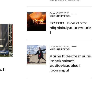
04.AUGUST 2026
KULTUURIPEEGEL
FOTOD I Non Grata
hiigelskulptuur muutis
I
04.AUGUST 2026
KULTUURIPEEGEL
Pärnu Fideofest uuris
kehakeskset
audiovisuaalset
ati
loomingut