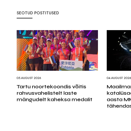
SEOTUD POSTITUSED
05.AUGUST 2026
04.AUGUST 202
Tartu noortekoondis võitis
Maailmam
rahvusvahelistelt laste
katalüsa
mängudelt kaheksa medalit
aasta MM
tähenda