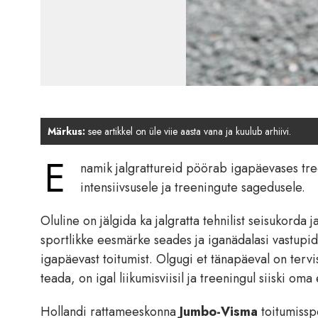
Märkus:
see artikkel on üle viie aasta vana ja kuulub arhiivi.
E
namik jalgrattureid pöörab igapäevases tre
intensiivsusele ja treeningute sagedusele.
Oluline on jälgida ka jalgratta tehnilist seisukorda 
sportlikke eesmärke seades ja iganädalasi vastupida
igapäevast toitumist. Olgugi et tänapäeval on tervisl
teada, on igal liikumisviisil ja treeningul siiski oma
Hollandi rattameeskonna
Jumbo-Visma
toitumisspe