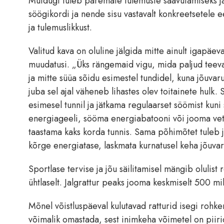
Muidugi tuleb paremate tulemuste saavutamiseks jä
söögikordi ja nende sisu vastavalt konkreetsetele e
ja tulemuslikkust.
Valitud kava on oluline jälgida mitte ainult igapäeva
muudatusi. „Üks rängemaid vigu, mida paljud teevad
ja mitte süüa sõidu esimestel tundidel, kuna jõuva
juba sel ajal väheneb lihastes olev toitainete hul
esimesel tunnil ja jätkama regulaarset söömist kuni 
energiageeli, sööma energiabatooni või jooma vett
taastama kaks korda tunnis. Sama põhimõtet tuleb jä
kõrge energiatase, laskmata kurnatusel keha jõuvar
Sportlase tervise ja jõu säilitamisel mängib olulist 
ühtlaselt. Jalgrattur peaks jooma keskmiselt 500 milli
Mõnel võistluspäeval kulutavad ratturid isegi rohke
võimalik omastada, sest inimkeha võimetel on piirid