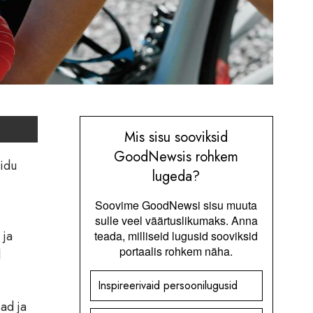
Mis sisu sooviksid
GoodNewsis rohkem
õidu
lugeda?
Soovime GoodNewsi sisu muuta
sulle veel väärtuslikumaks. Anna
 ja
teada, milliseid lugusid sooviksid
portaalis rohkem näha.
l
Inspireerivaid persoonilugusid
jad ja