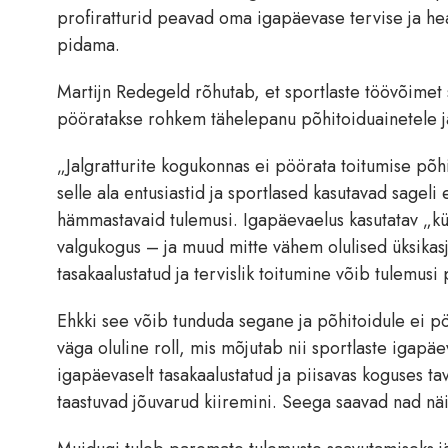
profiratturid peavad oma igapäevase tervise ja h
pidama.
Martijn Redegeld rõhutab, et sportlaste töövõimet s
pööratakse rohkem tähelepanu põhitoiduainetele ja
„Jalgratturite kogukonnas ei pöörata toitumise põh
selle ala entusiastid ja sportlased kasutavad sageli 
hämmastavaid tulemusi. Igapäevaelus kasutatav „küt
valgukogus – ja muud mitte vähem olulised üksikasj
tasakaalustatud ja tervislik toitumine võib tulem
Ehkki see võib tunduda segane ja põhitoidule ei pöö
väga oluline roll, mis mõjutab nii sportlaste igapäe
igapäevaselt tasakaalustatud ja piisavas koguses ta
taastuvad jõuvarud kiiremini. Seega saavad nad näi