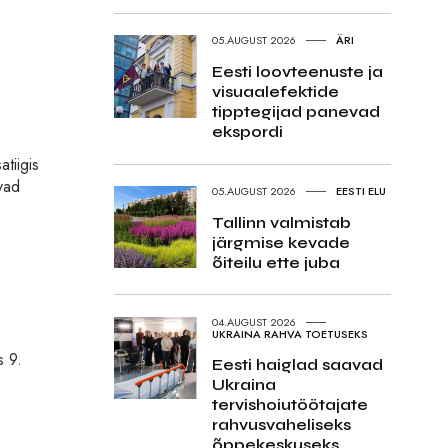
05.AUGUST 2026
ÄRI
Eesti loovteenuste ja
visuaalefektide
tipptegijad panevad
ekspordi
tiigis
avad
05.AUGUST 2026
EESTI ELU
Tallinn valmistab
järgmise kevade
õiteilu ette juba
04.AUGUST 2026
UKRAINA RAHVA TOETUSEKS
s 9.
Eesti haiglad saavad
Ukraina
tervishoiutöötajate
rahvusvaheliseks
õppekeskuseks