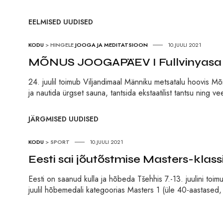
EELMISED UUDISED
KODU
>
HINGELE
JOOGA JA MEDITATSIOON
10.JUULI 2021
MÕNUS JOOGAPÄEV I Fullvinyasa õ
24. juulil toimub Viljandimaal Männiku metsatalu hoovis Mõ
ja nautida ürgset sauna, tantsida ekstaatilist tantsu ning 
JÄRGMISED UUDISED
KODU
>
SPORT
10.JUULI 2021
Eesti sai jõutõstmise Masters-klass
Eesti on saanud kulla ja hõbeda Tšehhis 7.-13. juulini toimu
juulil hõbemedali kategoorias Masters 1 (üle 40-aastased, 