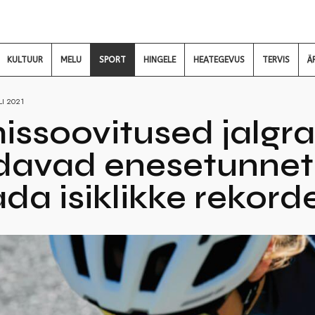
KULTUUR
MELU
SPORT
HINGELE
HEATEGEVUS
TERVIS
Ä
LI 2021
issoovitused jalgrat
avad enesetunnet 
ada isiklikke rekord