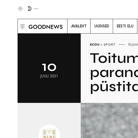
AVALEHT
UUDISED
EESTI ELU
KODU
>
SPORT
10.JUU
Toitum
10
parand
JUULI 2021
püstit