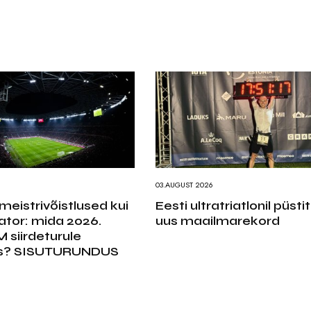
6
03.AUGUST 2026
eistrivõistlused kui
Eesti ultratriatlonil püstit
ator: mida 2026.
uus maailmarekord
 siirdeturule
s? SISUTURUNDUS