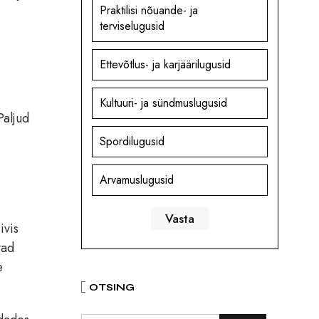
Praktilisi nõuande- ja
terviselugusid
s
Ettevõtlus- ja karjäärilugusid
Kultuuri- ja sündmuslugusid
Paljud
Spordilugusid
Arvamuslugusid
ivis
vad
e
OTSING