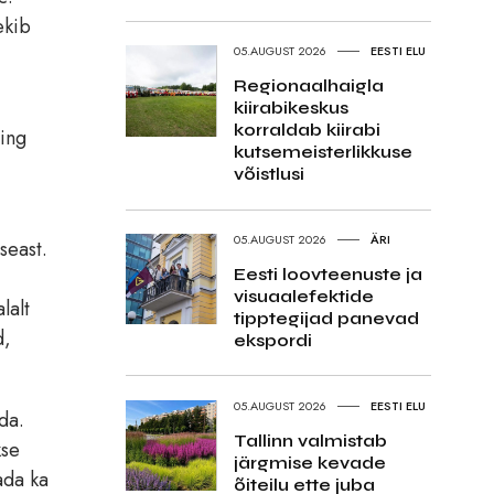
ekib
05.AUGUST 2026
EESTI ELU
Regionaalhaigla
kiirabikeskus
korraldab kiirabi
ning
kutsemeisterlikkuse
võistlusi
05.AUGUST 2026
ÄRI
seast.
Eesti loovteenuste ja
visuaalefektide
lalt
tipptegijad panevad
d,
ekspordi
05.AUGUST 2026
EESTI ELU
da.
Tallinn valmistab
kse
järgmise kevade
ada ka
õiteilu ette juba