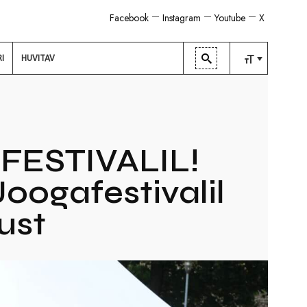
Facebook
Instagram
Youtube
X
RI
HUVITAV
TAVALINE
KESKMINE
SUUR
ESTIVALIL!
oogafestivalil
ust