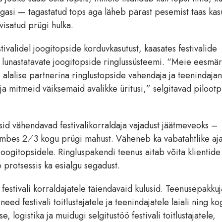
agasi — tagastatud tops aga läheb pärast pesemist taas kas
visatud prügi hulka.
tivalidel joogitopside korduvkasutust, kaasates festivalide
t lunastatavate joogitopside ringlussüsteemi. “Meie eesmä
 alalise partnerina ringlustopside vahendaja ja teenindajan
ja mitmeid väiksemaid avalikke üritusi,” selgitavad pilootp
id vähendavad festivalikorraldaja vajadust jäätmeveoks –
umbes 2⁄3 kogu prügi mahust. Väheneb ka vabatahtlike aja
 joogitopsidele. Ringluspakendi teenus aitab võita klientide
protsessis ka esialgu segadust.
festivali korraldajatele täiendavaid kulusid. Teenusepakku
ed festivali toitlustajatele ja teenindajatele laiali ning k
logistika ja muidugi selgitustöö festivali toitlustajatele,