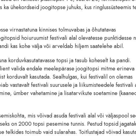
ruks ka ühekordseid joogitopse juhuks, kus ringlussüsteemis t
desse virnastatuna kinnises tolmuvabas ja õhutatavas
gitopsid hoiuruumist festivali alal olevatesse punktidesse 
 pandi kas kohe välja või arveldab hiljem saatelehe abil.
una korduvkasutatavasse topsi ja tasub koheselt ka pandi.
 klient valida endale meelepärase joogitopsi mitme erineva 
st korduvalt kasutada. Sealhulgas, kui festivalil on olemas
ab vastavalt festivali suurusele ja liikumisteedele festivali a
tamine, ümber vahetamine ja lisatarvikute soetamine (kaane
miskohta, mis võivad asuda festivali alal või väljaspool se
seks on 2000 topsi pesemine tunnis. Pestud topsid jagata
use telkides toimub vaid sularahas. Toitlustajad võivad kasut