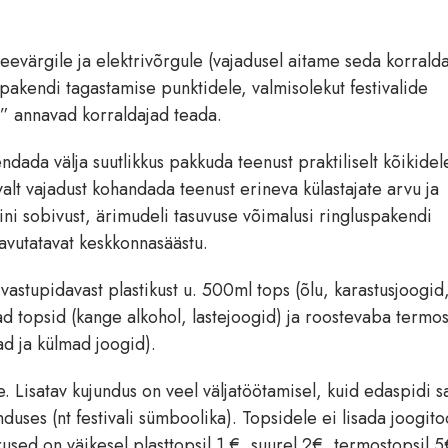
eevärgile ja elektrivõrgule (vajadusel aitame seda korrald
uspakendi tagastamise punktidele, valmisolekut festivalide
,” annavad korraldajad teada.
ndada välja suutlikkus pakkuda teenust praktiliselt kõikidel
svalt vajadust kohandada teenust erineva külastajate arvu ja
aini sobivust, ärimudeli tasuvuse võimalusi ringluspakendi
saavutatavat keskkonnasäästu.
vastupidavast plastikust u. 500ml tops (õlu, karastusjoogid
ad topsid (kange alkohol, lastejoogid) ja roostevaba termo
d ja külmad joogid).
. Lisatav kujundus on veel väljatöötamisel, kuid edaspidi 
duses (nt festivali sümboolika). Topsidele ei lisada joogito
sed on väikesel plasttopsil 1 €, suurel 2€, termostopsil 5