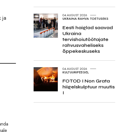
04.AUGUST 2026
 ja
UKRAINA RAHVA TOETUSEKS
Eesti haiglad saavad
Ukraina
tervishoiutöötajate
rahvusvaheliseks
õppekeskuseks
04.AUGUST 2026
KULTUURIPEEGEL
FOTOD I Non Grata
hiigelskulptuur muutis
I
nanda
hale