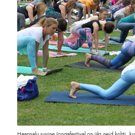
Haapsalu suvine Joogafestival on üks neid kohti, kus