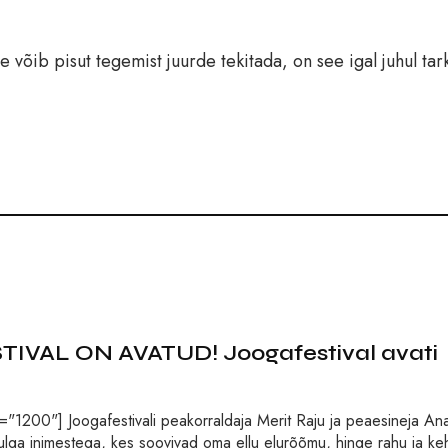
 võib pisut tegemist juurde tekitada, on see igal juhul tark
IVAL ON AVATUD! Joogafestival avati
="1200"] Joogafestivali peakorraldaja Merit Raju ja peaesineja A
ulga inimestega, kes soovivad oma ellu elurõõmu, hinge rahu ja ke