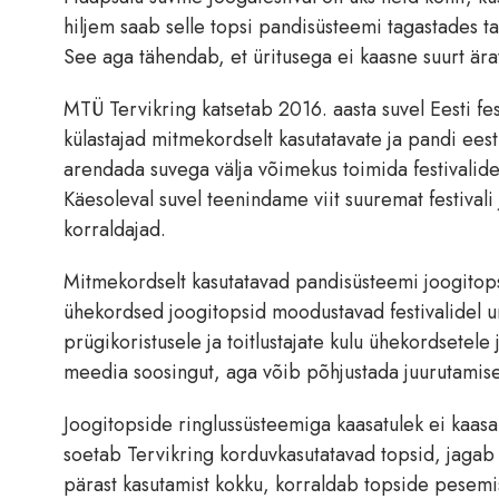
hiljem saab selle topsi pandisüsteemi tagastades t
See aga tähendab, et üritusega ei kaasne suurt ära
MTÜ Tervikring katsetab 2016. aasta suvel Eesti fes
külastajad mitmekordselt kasutatavate ja pandi ees
arendada suvega välja võimekus toimida festivalide
Käesoleval suvel teenindame viit suuremat festivali 
korraldajad.
Mitmekordselt kasutatavad pandisüsteemi joogitops
ühekordsed joogitopsid moodustavad festivalidel 
prügikoristusele ja toitlustajate kulu ühekordsetele
meedia soosingut, aga võib põhjustada juurutamise 
Joogitopside ringlussüsteemiga kaasatulek ei kaasa 
soetab Tervikring korduvkasutatavad topsid, jagab ne
pärast kasutamist kokku, korraldab topside pesemise, 