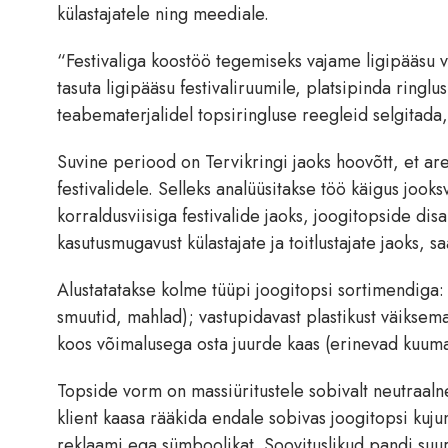
külastajatele ning meediale.
“Festivaliga koostöö tegemiseks vajame ligipääsu v
tasuta ligipääsu festivaliruumile, platsipinda ringl
teabematerjalidel topsiringluse reegleid selgitada
Suvine periood on Tervikringi jaoks hoovõtt, et are
festivalidele. Selleks analüüsitakse töö käigus jook
korraldusviisiga festivalide jaoks, joogitopside dis
kasutusmugavust külastajate ja toitlustajate jaoks, 
Alustatatakse kolme tüüpi joogitopsi sortimendiga: 
smuutid, mahlad); vastupidavast plastikust väiksem
koos võimalusega osta juurde kaas (erinevad kuuma
Topside vorm on massiüritustele sobivalt neutraalne
klient kaasa rääkida endale sobivas joogitopsi kujun
reklaami ega sümboolikat. Soovituslikud pandi suuru