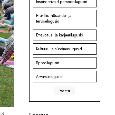
Inspireerivaid persoonilugusid
Praktilisi nõuande- ja
terviselugusid
Ettevõtlus- ja karjäärilugusid
Kultuuri- ja sündmuslugusid
Spordilugusid
Arvamuslugusid
uid