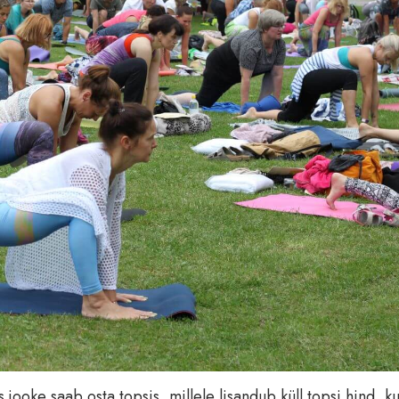
 jooke saab osta topsis, millele lisandub küll topsi hind, k