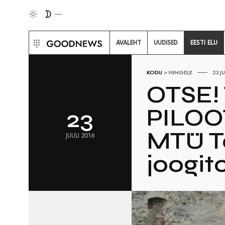
AVALEHT
UUDISED
EESTI ELU
KODU
>
HINGELE
23.J
OTSE!
PILOO
23
MTÜ Te
JUULI 2016
joogit