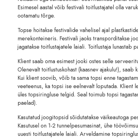
Esimesel aastal võib festivali toitlustajatel olla va
ootamatu tõrge.
Topse hoitakse festivalide vahelisel ajal plastkasti
merekonteineris. Festivali jaoks transporditakse joo
jagatakse toitlustajatele laiali. Toitlustaja lunastab
Klient saab oma esimest jooki ostes selle serveerit
Olenevalt toitlustuskohast (kaasnev ajakulu!), saab
Kui klient soovib, võib ta sama topsi enne tagastami
veeteenus, ka topsi ise eelnevalt loputada. Klient lei
üles topsiringluse telgid. Seal toimub topsi tagas
paelad).
Kasutatud joogitopsid sõidutatakse väikeautoga pese
Kasutusel on 1-2 tunnelpesumasinat, ühe töövõimsu
uuesti toitlustajatele laiali. Arveldamine topsiringl