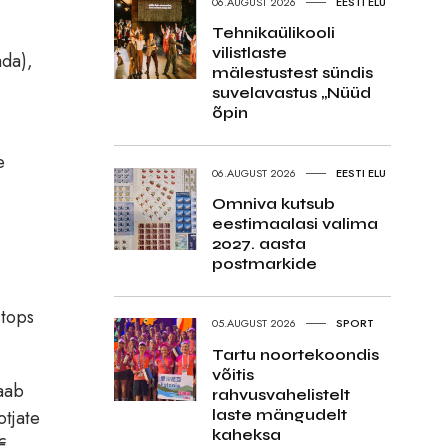
06.AUGUST 2026
EESTI ELU
Tehnikaülikooli
vilistlaste
ada),
mälestustest sündis
suvelavastus „Nüüd
õpin
e
06.AUGUST 2026
EESTI ELU
Omniva kutsub
eestimaalasi valima
2027. aasta
postmarkide
,
stops
05.AUGUST 2026
SPORT
Tartu noortekoondis
võitis
saab
rahvusvahelistelt
laste mängudelt
otjate
kaheksa
€.