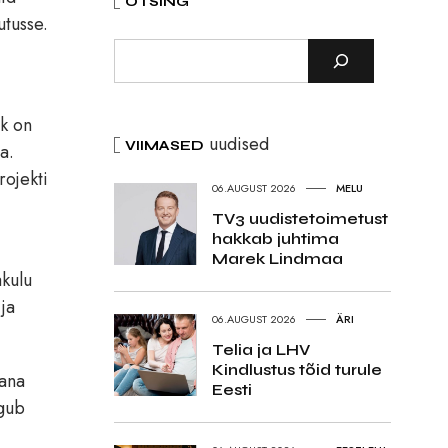
OTSING
utusse.
rk on
uudised
VIIMASED
a.
rojekti
06.AUGUST 2026
MELU
TV3 uudistetoimetust
hakkab juhtima
Marek Lindmaa
kulu
 ja
06.AUGUST 2026
ÄRI
Telia ja LHV
Kindlustus tõid turule
jana
Eesti
ogub