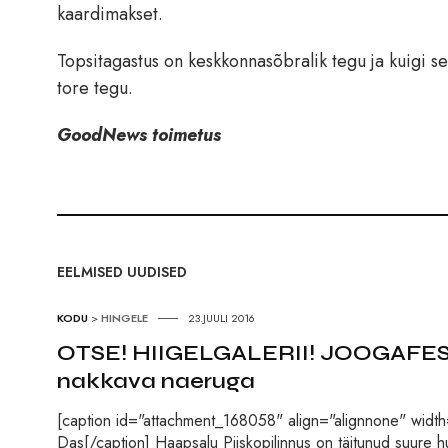
kaardimakset.
Topsitagastus on keskkonnasõbralik tegu ja kuigi see
tore tegu.
GoodNews toimetus
EELMISED UUDISED
KODU
>
HINGELE
23.JUULI 2016
OTSE! HIIGELGALERII! JOOGAFEST
nakkava naeruga
[caption id="attachment_168058" align="alignnone" width
Das[/caption] Haapsalu Piiskopilinnus on täitunud suure h