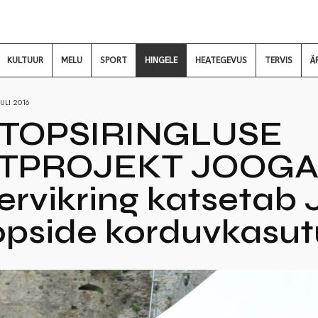
KULTUUR
MELU
SPORT
HINGELE
HEATEGEVUS
TERVIS
Ä
UULI 2016
 TOPSIRINGLUSE
TPROJEKT JOOGAF
rvikring katsetab J
opside korduvkasut