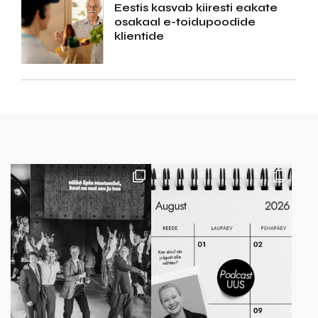
Eestis kasvab kiiresti eakate
osakaal e-toidupoodide
klientide