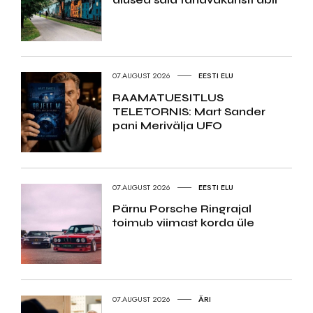
07.AUGUST 2026
EESTI ELU
RAAMATUESITLUS
TELETORNIS: Mart Sander
pani Merivälja UFO
07.AUGUST 2026
EESTI ELU
Pärnu Porsche Ringrajal
toimub viimast korda üle
07.AUGUST 2026
ÄRI