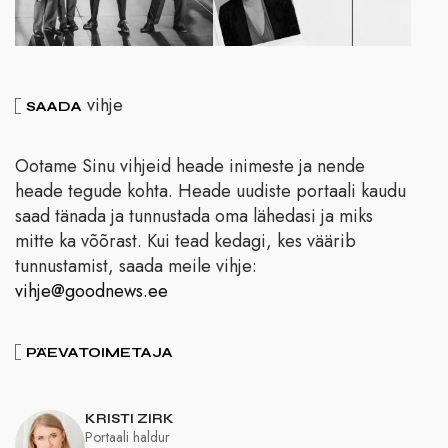
vihje
SAADA
Ootame Sinu vihjeid heade inimeste ja nende
heade tegude kohta. Heade uudiste portaali kaudu
saad tänada ja tunnustada oma lähedasi ja miks
mitte ka võõrast. Kui tead kedagi, kes väärib
tunnustamist, saada meile vihje:
vihje@goodnews.ee
PÄEVATOIMETAJA
KRISTI ZIRK
Portaali haldur