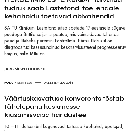
tüdruk saab Lastefondi toel endale
kehahoidu toetavad abivahendid
SA TÜ Kliinikumi Lastefond aitab soetada 17-aastasele sügava
puudega Brittile selja- ja peatoe, mis võimaldavad tal enda
pead ja ülakeha paremini kontrollida. Pärnu tüdrukul on
diagnoositud kaasasündinud kesknärvisüsteemi progresseeruv
haigus, mille tõttu on
JÄRGMISED UUDISED
KODU
>
EESTI ELU
09.DETSEMBER 2014
Väärtuskasvatuse konverents tõstab
tähelepanu keskmesse
kiusamisvaba haridustee
10.–11. detsembril kogunevad Tartusse koolijuhid, õpetajad,