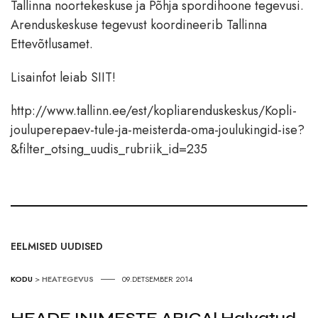
Tallinna noortekeskuse ja Põhja spordihoone tegevusi.
Arenduskeskuse tegevust koordineerib Tallinna
Ettevõtlusamet.
Lisainfot leiab SIIT!
http://www.tallinn.ee/est/kopliarenduskeskus/Kopli-
jouluperepaev-tule-ja-meisterda-oma-joulukingid-ise?
&filter_otsing_uudis_rubriik_id=235
EELMISED UUDISED
KODU
>
HEATEGEVUS
09.DETSEMBER 2014
HEADE INIMESTE ABIGA! Halvatud