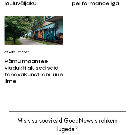
lauluväljakul
performance’iga
07.AUGUST 2026
Pärnu maantee
viadukti alused said
tänavakunsti abil uue
ilme
Mis sisu sooviksid GoodNewsis rohkem
lugeda?