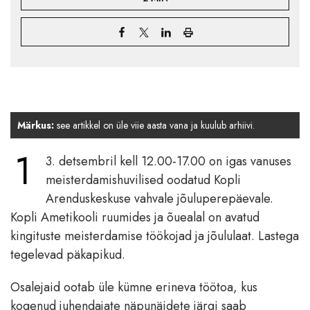
Märkus:
see artikkel on üle viie aasta vana ja kuulub arhiivi.
1
3. detsembril kell 12.00-17.00 on igas vanuses
meisterdamishuvilised oodatud Kopli
Arenduskeskuse vahvale jõuluperepäevale.
Kopli Ametikooli ruumides ja õuealal on avatud
kingituste meisterdamise töökojad ja jõululaat. Lastega
tegelevad päkapikud.
Osalejaid ootab üle kümne erineva töötoa, kus
kogenud juhendajate näpunäidete järgi saab