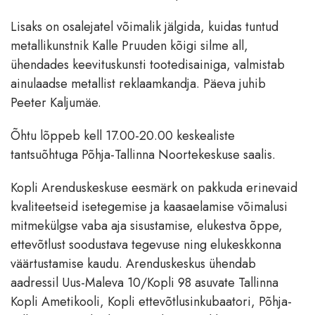
Lisaks on osalejatel võimalik jälgida, kuidas tuntud
metallikunstnik Kalle Pruuden kõigi silme all,
ühendades keevituskunsti tootedisainiga, valmistab
ainulaadse metallist reklaamkandja. Päeva juhib
Peeter Kaljumäe.
Õhtu lõppeb kell 17.00-20.00 keskealiste
tantsuõhtuga Põhja-Tallinna Noortekeskuse saalis.
Kopli Arenduskeskuse eesmärk on pakkuda erinevaid
kvaliteetseid isetegemise ja kaasaelamise võimalusi
mitmekülgse vaba aja sisustamise, elukestva õppe,
ettevõtlust soodustava tegevuse ning elukeskkonna
väärtustamise kaudu. Arenduskeskus ühendab
aadressil Uus-Maleva 10/Kopli 98 asuvate Tallinna
Kopli Ametikooli, Kopli ettevõtlusinkubaatori, Põhja-