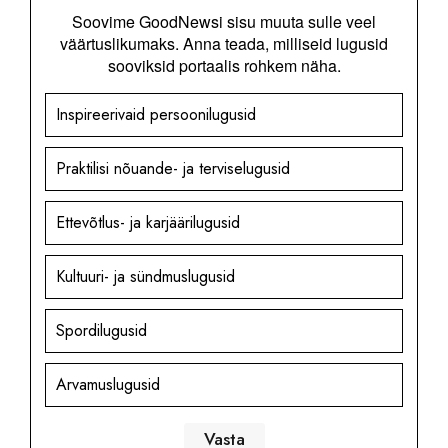
Soovime GoodNewsi sisu muuta sulle veel
väärtuslikumaks. Anna teada, milliseid lugusid
sooviksid portaalis rohkem näha.
Inspireerivaid persoonilugusid
Praktilisi nõuande- ja terviselugusid
Ettevõtlus- ja karjäärilugusid
Kultuuri- ja sündmuslugusid
Spordilugusid
Arvamuslugusid