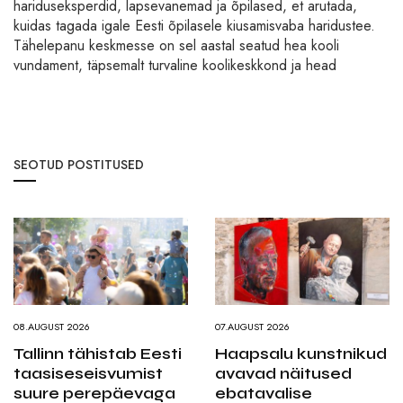
hariduseksperdid, lapsevanemad ja õpilased, et arutada,
kuidas tagada igale Eesti õpilasele kiusamisvaba haridustee.
Tähelepanu keskmesse on sel aastal seatud hea kooli
vundament, täpsemalt turvaline koolikeskkond ja head
SEOTUD POSTITUSED
08.AUGUST 2026
07.AUGUST 2026
Tallinn tähistab Eesti
Haapsalu kunstnikud
taasiseseisvumist
avavad näitused
suure perepäevaga
ebatavalise