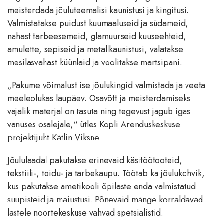
meisterdada jõuluteemalisi kaunistusi ja kingitusi.
Valmistatakse puidust kuumaaluseid ja südameid,
nahast tarbeesemeid, glamuurseid kuuseehteid,
amulette, sepiseid ja metallkaunistusi, valatakse
mesilasvahast küünlaid ja voolitakse martsipani.
„Pakume võimalust ise jõulukingid valmistada ja veeta
meeleolukas laupäev. Osavõtt ja meisterdamiseks
vajalik materjal on tasuta ning tegevust jagub igas
vanuses osalejale,“ ütles Kopli Arenduskeskuse
projektijuht Kätlin Viksne.
Jõululaadal pakutakse erinevaid käsitöötooteid,
tekstiili-, toidu- ja tarbekaupu. Töötab ka jõulukohvik,
kus pakutakse ametikooli õpilaste enda valmistatud
suupisteid ja maiustusi. Põnevaid mänge korraldavad
lastele noortekeskuse vahvad spetsialistid.