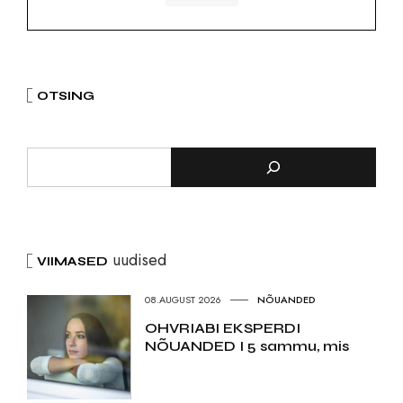
OTSING
uudised
VIIMASED
08.AUGUST 2026
NÕUANDED
OHVRIABI EKSPERDI
NÕUANDED I 5 sammu, mis