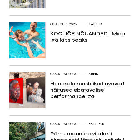
08.AUGUST 2026
LAPSED
KOOLIÕE NÕUANDED I Mida
iga laps peaks
07.AUGUST 2026
KUNST
Haapsalu kunstnikud avavad
näitused ebatavalise
performance’iga
07.AUGUST 2026
EESTI ELU
Pärnu maantee viadukti
alused said tänavakunsti abil