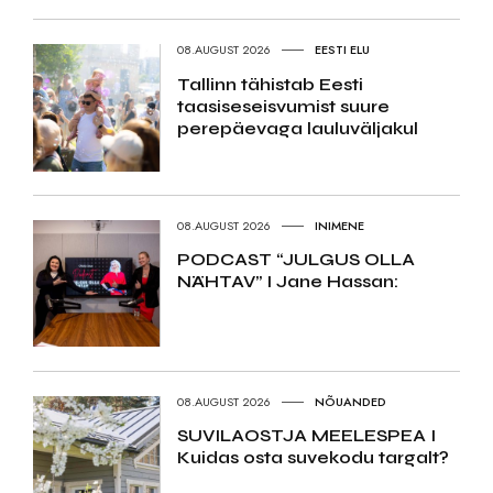
08.AUGUST 2026
EESTI ELU
Tallinn tähistab Eesti
taasiseseisvumist suure
perepäevaga lauluväljakul
08.AUGUST 2026
INIMENE
PODCAST “JULGUS OLLA
NÄHTAV” I Jane Hassan:
08.AUGUST 2026
NÕUANDED
SUVILAOSTJA MEELESPEA I
Kuidas osta suvekodu targalt?