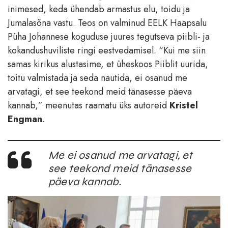
inimesed, keda ühendab armastus elu, toidu ja
Jumalasõna vastu. Teos on valminud EELK Haapsalu
Püha Johannese koguduse juures tegutseva piibli- ja
kokandushuviliste ringi eestvedamisel. “Kui me siin
samas kirikus alustasime, et üheskoos Piiblit uurida,
toitu valmistada ja seda nautida, ei osanud me
arvatagi, et see teekond meid tänasesse päeva
kannab,” meenutas raamatu üks autoreid
Kristel
Engman
.
Me ei osanud me arvatagi, et
see teekond meid tänasesse
päeva kannab.