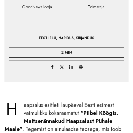
GoodNews looja
Toimetaja
,
,
EESTI ELU
HARIDUS
KIRJANDUS
2 MIN
H
aapsalus esitleti laupäeval Eesti esimest
vaimulikku kokaraamatut
“Piibel Köögis.
Maitserännakud Haapsalust Pühale
Maale”
. Tegemist on ainulaadse teosega, mis toob