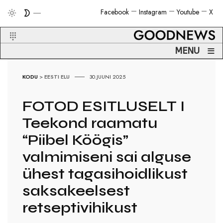
Facebook
Instagram
Youtube
X
≡
MENU
KODU
>
EESTI ELU
30.JUUNI 2025
FOTOD ESITLUSELT I
Teekond raamatu
“Piibel Köögis”
valmimiseni sai alguse
ühest tagasihoidlikust
saksakeelsest
retseptivihikust