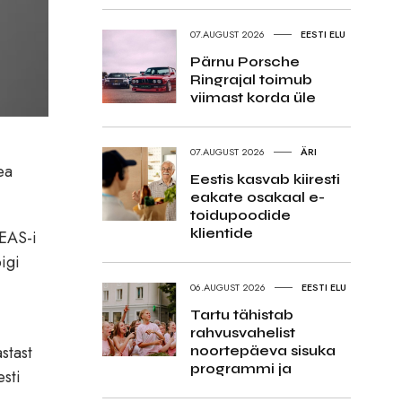
07.AUGUST 2026
EESTI ELU
Pärnu Porsche
Ringrajal toimub
viimast korda üle
07.AUGUST 2026
ÄRI
ea
Eestis kasvab kiiresti
eakate osakaal e-
toidupoodide
klientide
 EAS-i
igi
06.AUGUST 2026
EESTI ELU
Tartu tähistab
rahvusvahelist
stast
noortepäeva sisuka
programmi ja
sti