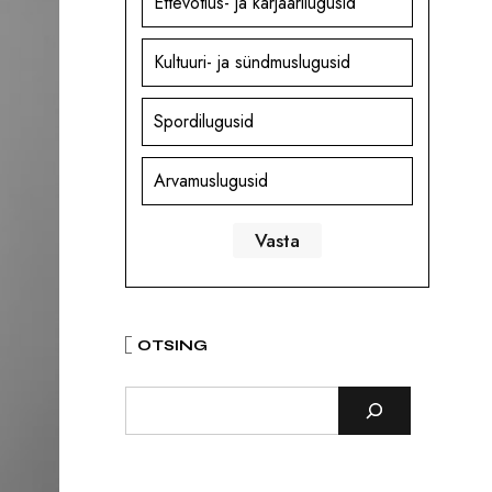
Ettevõtlus- ja karjäärilugusid
Kultuuri- ja sündmuslugusid
Spordilugusid
Arvamuslugusid
OTSING