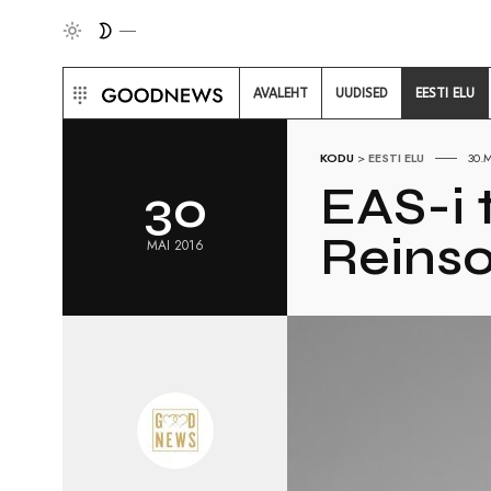
AVALEHT
UUDISED
EESTI ELU
KODU
>
EESTI ELU
30.
EAS-i 
30
Reins
MAI 2016