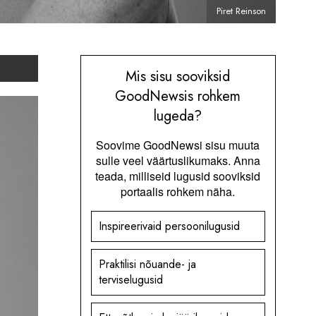
Piret Reinson
Mis sisu sooviksid
GoodNewsis rohkem
lugeda?
Soovime GoodNewsi sisu muuta
sulle veel väärtuslikumaks. Anna
teada, milliseid lugusid sooviksid
portaalis rohkem näha.
Inspireerivaid persoonilugusid
Praktilisi nõuande- ja
terviselugusid