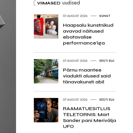
uudised
VIIMASED
07.AUGUST 2026
KUNST
Haapsalu kunstnikud
avavad näitused
ebatavalise
performance’iga
07.AUGUST 2026
EESTI ELU
Pärnu maantee
viadukti alused said
tänavakunsti abil
07.AUGUST 2026
EESTI ELU
RAAMATUESITLUS
TELETORNIS: Mart
Sander pani Merivälja
UFO