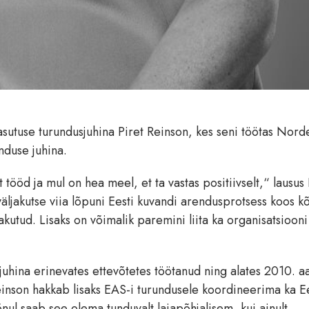
asutuse turundusjuhina Piret Reinson, kes seni töötas Nord
nduse juhina.
 tööd ja mul on hea meel, et ta vastas positiivselt,“ lausus
ljakutse viia lõpuni Eesti kuvandi arendusprotsess koos kõ
kutud. Lisaks on võimalik paremini liita ka organisatsiooni
uhina erinevates ettevõtetes töötanud ning alates 2010. aa
inson hakkab lisaks EAS-i turundusele koordineerima ka Ee
ul saab see olema tunduvalt laiapõhjalisem, kui ainult