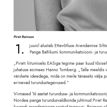
Piret Reinson
1.
juunil alustab Ettevõtluse Arendamise Siht
Panga Baltikumi kommunikatsiooni- ja turu
„Pireti liitumiseks EASiga tegime paar kuud tõsiselt
juhatuse esimees Hanno Tomberg. „Talle meeldis vä
värskete ideedega, mida on meile tänaseks välja pa
erinevad turundustegevused.“
Viimased 16 aastat turunduse- ja kommunikatsioonij
Nordea panga turundusvaldkonda juhtinud Piret Re
kuvandi arendamisega seotud tegevusi. Reinsoni sõn