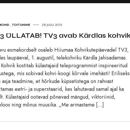
SKOND
,
TOITUMINE
28.JUULI 2015
3 ÜLLATAB! TV3 avab Kärdlas kohvi
vu esmakordselt osaleb Hiiumaa Kohvikutepäevadel TV3,
es laupäeval, 1. augustil, telekohviku Kärdla Jahisadamas.
Kohvik kostitab külastajaid teleprogrammist inspireeritud
tustega, mis sobivad kohvi-koogi kõrvale imehästi! Eriliseks
 asja teadmine, et hõrkude küpsetistega on rahvast
itamas eetri- ja superstaarid, kes lahutavad samal ajal ka
t. Külastajaid ootavad põnevad mängud, viktoriinid,
eloos ning mõnus muusika. „Me armastame […]