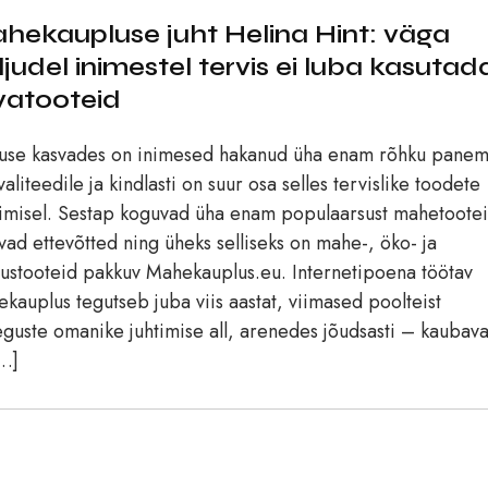
hekaupluse juht Helina Hint: väga
ljudel inimestel tervis ei luba kasutad
vatooteid
use kasvades on inimesed hakanud üha enam rõhku pane
valiteedile ja kindlasti on suur osa selles tervislike toodete
imisel. Sestap koguvad üha enam populaarsust mahetoote
ad ettevõtted ning üheks selliseks on mahe-, öko- ja
ustooteid pakkuv Mahekauplus.eu. Internetipoena töötav
kauplus tegutseb juba viis aastat, viimased poolteist
guste omanike juhtimise all, arenedes jõudsasti – kaubava
…]