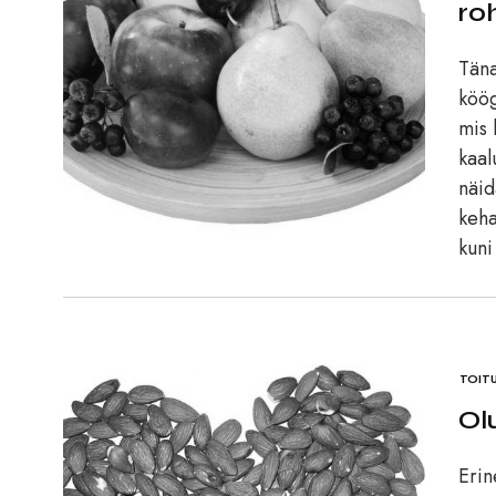
ro
Täna
köög
mis 
kaal
näid
keha
kuni
TOIT
Ol
Erin