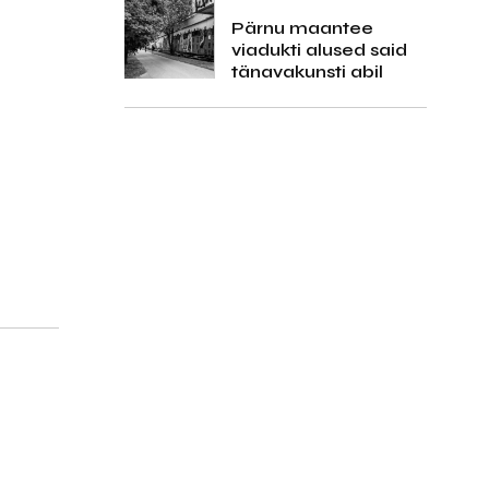
Pärnu maantee
viadukti alused said
tänavakunsti abil