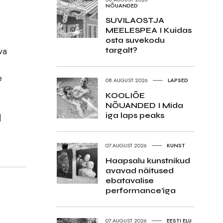
NÕUANDED
SUVILAOSTJA
MEELESPEA I Kuidas
osta suvekodu
va
targalt?
e
08.AUGUST 2026
LAPSED
KOOLIÕE
NÕUANDED I Mida
iga laps peaks
d
07.AUGUST 2026
KUNST
Haapsalu kunstnikud
avavad näitused
ebatavalise
performance’iga
07.AUGUST 2026
EESTI ELU