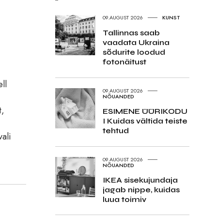
09.AUGUST 2026
KUNST
Tallinnas saab
vaadata Ukraina
sõdurite loodud
fotonäitust
ll
09.AUGUST 2026
NÕUANDED
t,
ESIMENE ÜÜRIKODU
I Kuidas vältida teiste
tehtud
ali
09.AUGUST 2026
NÕUANDED
IKEA sisekujundaja
jagab nippe, kuidas
luua toimiv