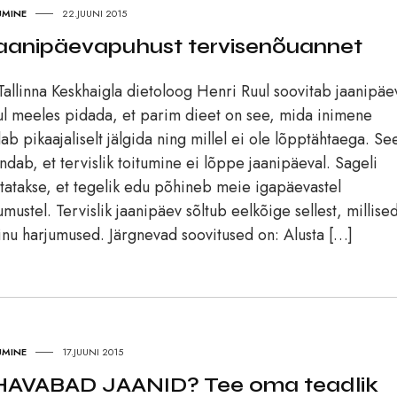
UMINE
22.JUUNI 2015
jaanipäevapuhust tervisenõuannet
Tallinna Keskhaigla dietoloog Henri Ruul soovitab jaanipäe
l meeles pidada, et parim dieet on see, mida inimene
ab pikaajaliselt jälgida ning millel ei ole lõpptähtaega. Se
ndab, et tervislik toitumine ei lõppe jaanipäeval. Sageli
tatakse, et tegelik edu põhineb meie igapäevastel
umustel. Tervislik jaanipäev sõltub eelkõige sellest, millise
inu harjumused. Järgnevad soovitused on: Alusta […]
UMINE
17.JUUNI 2015
HAVABAD JAANID? Tee oma teadlik