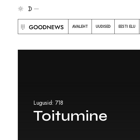
AVALEHT
UUDISED
EESTI ELU
Lugusid: 718
Toitumine