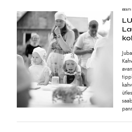
EESTI
LU
La
ko
Juba
Kahv
avan
tipp
kahv
ütle
saab
pann