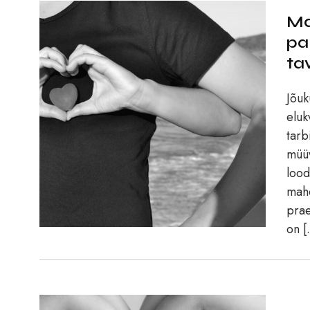
Ma
pa
ta
Jõuk
eluk
tarb
müüv
lood
mahe
prae
on [