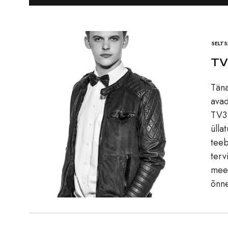
SELT
TV
Täna
avad
TV3 
ülla
teeb
terv
meel
õnn