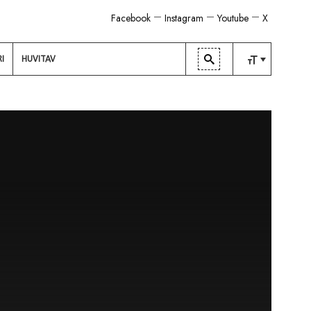
Facebook
Instagram
Youtube
X
RI
HUVITAV
TAVALINE
KESKMINE
SUUR