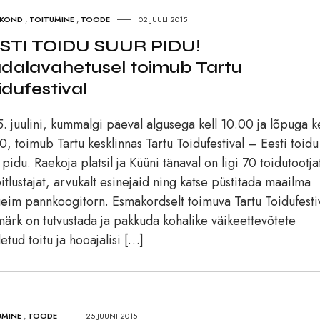
SKOND
,
TOITUMINE
,
TOODE
02.JUULI 2015
STI TOIDU SUUR PIDU!
dalavahetusel toimub Tartu
idufestival
. juulini, kummalgi päeval algusega kell 10.00 ja lõpuga ke
0, toimub Tartu kesklinnas Tartu Toidufestival – Eesti toidu
 pidu. Raekoja platsil ja Küüni tänaval on ligi 70 toidutootja
oitlustajat, arvukalt esinejaid ning katse püstitada maailma
eim pannkoogitorn. Esmakordselt toimuva Tartu Toidufestiv
ärk on tutvustada ja pakkuda kohalike väikeettevõtete
etud toitu ja hooajalisi […]
UMINE
,
TOODE
25.JUUNI 2015