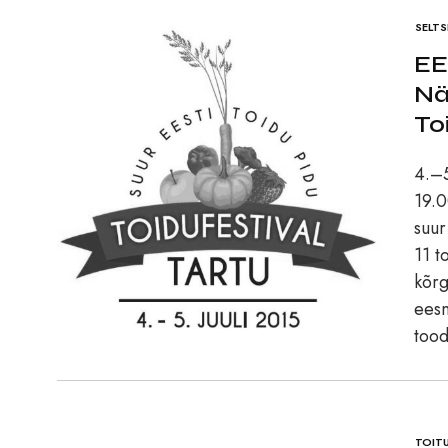
SELT
EE
Nä
To
4.–5
19.0
suur
11 t
kõrg
eesm
tood
TOIT