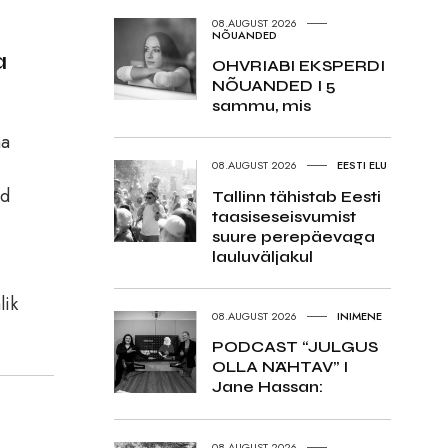
08.AUGUST 2026
NÕUANDED
a
OHVRIABI EKSPERDI
NÕUANDED I 5
sammu, mis
ma
08.AUGUST 2026
EESTI ELU
id
Tallinn tähistab Eesti
taasiseseisvumist
suure perepäevaga
lauluväljakul
lik
08.AUGUST 2026
INIMENE
PODCAST “JULGUS
OLLA NÄHTAV” I
Jane Hassan:
08.AUGUST 2026