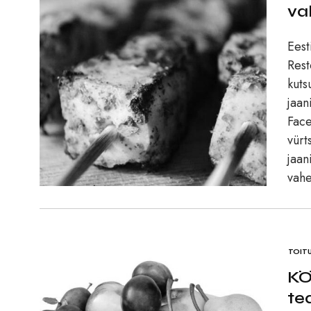
val
Ees
Rest
kuts
jaan
Face
vürt
jaan
vahe
TOIT
KÖ
te