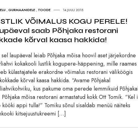
 ELU
,
GURMAANIDELE
,
TOODE
14.JUULI 2015
STLIK VÕIMALUS KOGU PERELE!
upäeval saab Põhjaka restorani
kkade kõrval kaasa hakkida!
 sel laupäeval leiab Põhjaka mõisa hoovil aset järjekordne
liahvi kokakooli lustlik kogupere-häppening, mille raames
eb külastajatele erakordne võimalus restorani väliköögis
kokkade kõrval kaasa hakkida. “Avame Põhjakal
liahvikohviku, kus pakume oma perede lemmikuid Põhjakal
s Põhjaka mõisa restorani armastatud kokk Ott Tomik. “Kel i
 kööki appi tulla!” Tomiku sõnul sisaldab menüü näiteks
kooki kitsejuustukreemi […]