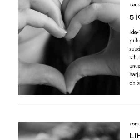
TOIT
5 
Ida-
puhu
suud
tähe
unus
harj
on s
TOIT
LI