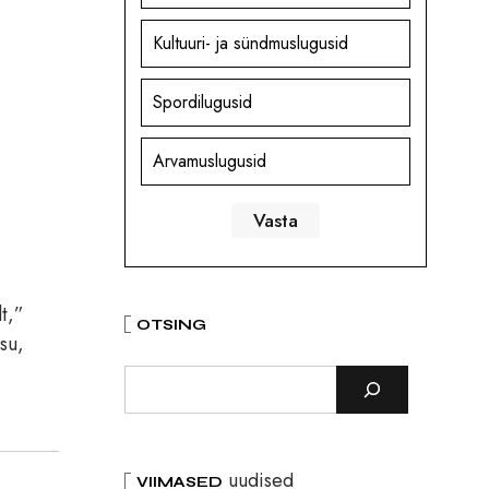
Kultuuri- ja sündmuslugusid
Spordilugusid
Arvamuslugusid
t,”
OTSING
su,
uudised
VIIMASED