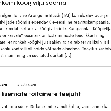
hkem köögivilju sööma
 algas Tervise Arengu Instituudi (TAI) korraldatav puu- ja
iviljade söömist edendav üle-eestiline teavituskampaania,
keskendub sel korral köögiviljadele. Kampaania „Köögivilj
u ei kasvata“ eesmärk on tõsta inimeste teadlikkust ning
ata, et rohkelt köögivilju sisaldav toit aitab tervislikul viisil
kaalu kontrolli all hoida või seda alandada. Teavitus kestab
 3. maini ning on suunatud eeskätt […]
UMINE
24.MÄRTS 2015
ulisemate toitainete teejuht
evat toitu süües täidame mitte ainult kõhtu, vaid saame ka