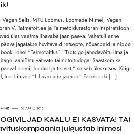
ik!
ti Vegan Selts, MTÜ Loomus, Loomade Nimel, Vegan
oran V, Taimetoit.ee ja Taimetoidurestoran Inspiratsioon
uvad üles veetma lihavaba jaanipäeva. Vahetult enne
ipäeva jagatakse huvitavaid retsepte, nõuandeid ja nippe
booki lehel “Taimetoitlus”. “Trotsige jahedavõitu ilma ja
sitage jaaniõhtu vahvate taimetoitudega! Säästkem ka
ipäeval loomi, loodust ja tervist,” seisab üleskutses. Kõigi
l, kes liituvad “Lihavabade jaanide” Facebooki […]
UMINE
06.APRILL 2015
ÖGIVILJAD KAALU EI KASVATA! TAI
avituskampaania julgustab inimesi