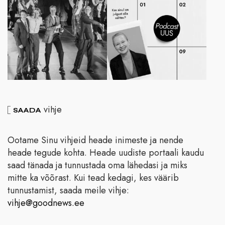
vihje
SAADA
Ootame Sinu vihjeid heade inimeste ja nende
heade tegude kohta. Heade uudiste portaali kaudu
saad tänada ja tunnustada oma lähedasi ja miks
mitte ka võõrast. Kui tead kedagi, kes väärib
tunnustamist, saada meile vihje:
vihje@goodnews.ee