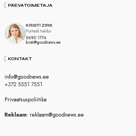
PÄEVATOIMETAJA
KRISTI ZIRK
Portaali haldur
5690 1774
kristi@goodnews.ee
KONTAKT
info@goodnews.ee
+372 5551 7551
Privaatsuspoliitika
Reklaam
:
reklaam@goodnews.ee