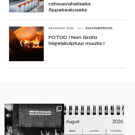
rahvusvaheliseks
õppekeskuseks
04.AUGUST 2026
KULTUURIPEEGEL
FOTOD I Non Grata
hiigelskulptuur muutis I