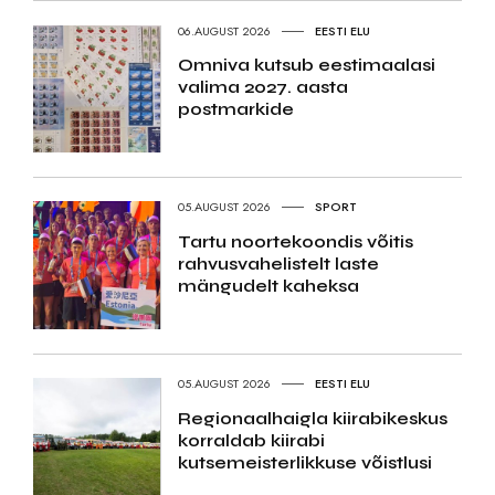
06.AUGUST 2026
EESTI ELU
Omniva kutsub eestimaalasi
valima 2027. aasta
postmarkide
05.AUGUST 2026
SPORT
Tartu noortekoondis võitis
rahvusvahelistelt laste
mängudelt kaheksa
05.AUGUST 2026
EESTI ELU
Regionaalhaigla kiirabikeskus
korraldab kiirabi
kutsemeisterlikkuse võistlusi