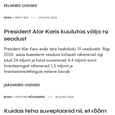
EELMISED UUDISED
KODU
>
EESTI ELU
29.JUUNI 2026
President Alar Karis kuulutas välja 19
seadust
President Alar Karis andis täna heakskiidu 19 seadusele. Riigi
2026. aasta lisaeelarve seaduse kohaselt vähenevad riigi
tulud 24 miljonit ja kulud suurenevad 4,4 miljonit eurot.
Investeeringud vähenevad 1,5 miljonit ja
finantseerimistehingute eelarve kasvab
JÄRGMISED UUDISED
KODU
>
HUVITAV
NÕUANDED
30.JUUNI 2026
Kuidas teha suveplaanid nii, et rõõm