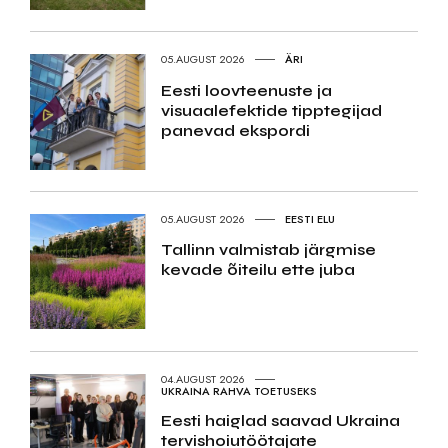
05.AUGUST 2026
ÄRI
Eesti loovteenuste ja
visuaalefektide tipptegijad
panevad ekspordi
05.AUGUST 2026
EESTI ELU
Tallinn valmistab järgmise
kevade õiteilu ette juba
04.AUGUST 2026
UKRAINA RAHVA TOETUSEKS
Eesti haiglad saavad Ukraina
tervishoiutöötajate