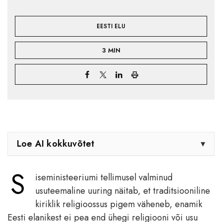
EESTI ELU
3 MIN
Loe AI kokkuvõtet
▾
S
iseministeeriumi tellimusel valminud
usuteemaline uuring näitab, et traditsiooniline
kiriklik religioossus pigem väheneb, enamik
Eesti elanikest ei pea end ühegi religiooni või usu