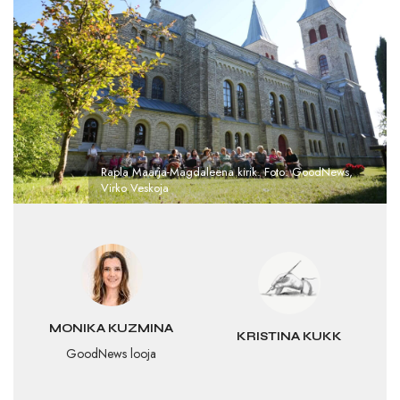
Rapla Maarja-Magdaleena kirik. Foto: GoodNews,
Virko Veskoja
MONIKA KUZMINA
KRISTINA KUKK
GoodNews looja