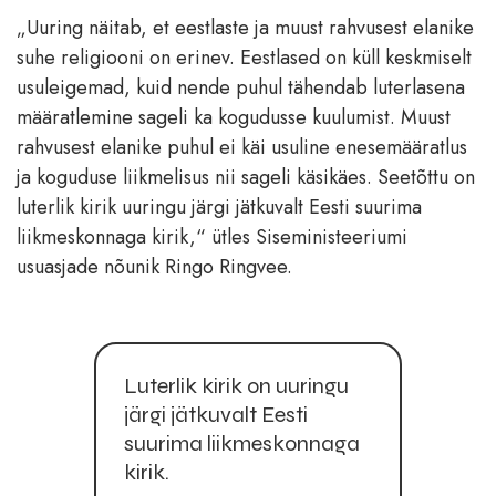
„Uuring näitab, et eestlaste ja muust rahvusest elanike
suhe religiooni on erinev. Eestlased on küll keskmiselt
usuleigemad, kuid nende puhul tähendab luterlasena
määratlemine sageli ka kogudusse kuulumist. Muust
rahvusest elanike puhul ei käi usuline enesemääratlus
ja koguduse liikmelisus nii sageli käsikäes. Seetõttu on
luterlik kirik uuringu järgi jätkuvalt Eesti suurima
liikmeskonnaga kirik,“ ütles Siseministeeriumi
usuasjade nõunik Ringo Ringvee.
Luterlik kirik on uuringu
järgi jätkuvalt Eesti
suurima liikmeskonnaga
kirik.