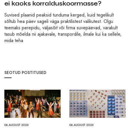
ei kaoks korralduskoormasse?
Suvised plaanid peaksid tunduma kerged, kuid tegelikult
sõltub hea päev sageli väga praktilistest valikutest. Olgu
teemaks perepidu, väljasõit või firma suvepäevad, varakult
tasub mõelda nii ajakavale, transpordile, ilmale kui ka sellele,
mida teha
SEOTUD POSTITUSED
06.AUGUST 2026
06.AUGUST 2026