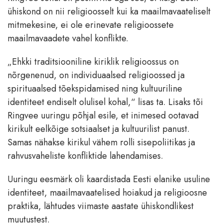
ühiskond on nii religioosselt kui ka maailmavaateliselt
mitmekesine, ei ole erinevate religioossete
maailmavaadete vahel konflikte.
„Ehkki traditsiooniline kiriklik religioossus on
nõrgenenud, on individuaalsed religioossed ja
spirituaalsed tõekspidamised ning kultuuriline
identiteet endiselt olulisel kohal,“ lisas ta. Lisaks tõi
Ringvee uuringu põhjal esile, et inimesed ootavad
kirikult eelkõige sotsiaalset ja kultuurilist panust.
Samas nähakse kirikul vähem rolli sisepoliitikas ja
rahvusvaheliste konfliktide lahendamises.
Uuringu eesmärk oli kaardistada Eesti elanike usuline
identiteet, maailmavaatelised hoiakud ja religioosne
praktika, lähtudes viimaste aastate ühiskondlikest
muutustest.