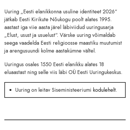
Uuring „Eesti elanikkonna usuline identiteet 2026“
jätkab Eesti Kirikute Nõukogu poolt alates 1995.
aastast iga viie aasta järel läbiviidud uuringusarja
„Elust, usust ja usuelust“. Värske uuring võimaldab
seega vaadelda Eesti religioosse maastiku muutumist
ja arengusuundi kolme aastakümne vältel.
Uuringus osales 1550 Eesti elanikku alates 18
eluaastast ning selle viis läbi OÜ Eesti Uuringukeskus.
Uuring on leitav Siseministeeriumi
kodulehelt
.