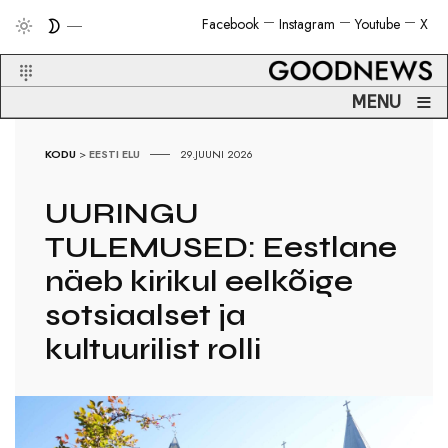
Facebook
Instagram
Youtube
X
≡
MENU
KODU
>
EESTI ELU
29.JUUNI 2026
UURINGU
TULEMUSED: Eestlane
näeb kirikul eelkõige
sotsiaalset ja
kultuurilist rolli