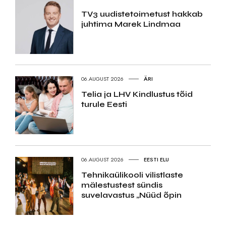
TV3 uudistetoimetust hakkab
juhtima Marek Lindmaa
06.AUGUST 2026
ÄRI
Telia ja LHV Kindlustus tõid
turule Eesti
06.AUGUST 2026
EESTI ELU
Tehnikaülikooli vilistlaste
mälestustest sündis
suvelavastus „Nüüd õpin