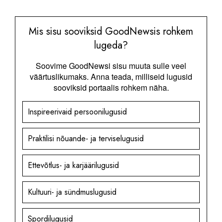
Mis sisu sooviksid GoodNewsis rohkem
lugeda?
Soovime GoodNewsi sisu muuta sulle veel
väärtuslikumaks. Anna teada, milliseid lugusid
sooviksid portaalis rohkem näha.
Inspireerivaid persoonilugusid
Praktilisi nõuande- ja terviselugusid
Ettevõtlus- ja karjäärilugusid
Kultuuri- ja sündmuslugusid
Spordilugusid