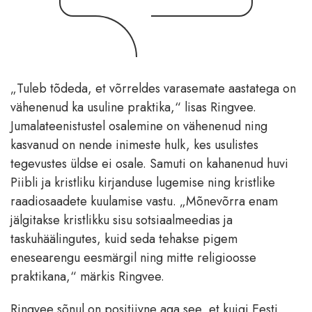
„Tuleb tõdeda, et võrreldes varasemate aastatega on
vähenenud ka usuline praktika,“ lisas Ringvee.
Jumalateenistustel osalemine on vähenenud ning
kasvanud on nende inimeste hulk, kes usulistes
tegevustes üldse ei osale. Samuti on kahanenud huvi
Piibli ja kristliku kirjanduse lugemise ning kristlike
raadiosaadete kuulamise vastu. „Mõnevõrra enam
jälgitakse kristlikku sisu sotsiaalmeedias ja
taskuhäälingutes, kuid seda tehakse pigem
enesearengu eesmärgil ning mitte religioosse
praktikana,“ märkis Ringvee.
Ringvee sõnul on positiivne aga see, et kuigi Eesti