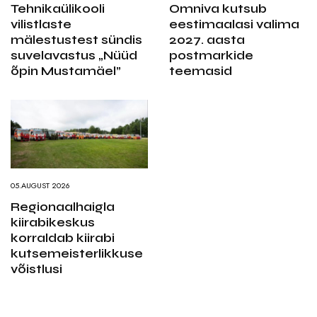
Tehnikaülikooli
Omniva kutsub
vilistlaste
eestimaalasi valima
mälestustest sündis
2027. aasta
suvelavastus „Nüüd
postmarkide
õpin Mustamäel”
teemasid
05.AUGUST 2026
Regionaalhaigla
kiirabikeskus
korraldab kiirabi
kutsemeisterlikkuse
võistlusi