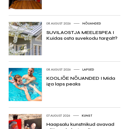
08.AUGUST 2026
NÕUANDED
SUVILAOSTJA MEELESPEA I
Kuidas osta suvekodu targalt?
08.AUGUST 2026
LAPSED
KOOLIÕE NÕUANDED I Mida
iga laps peaks
07.AUGUST 2026
KUNST
Haapsalu kunstnikud avavad