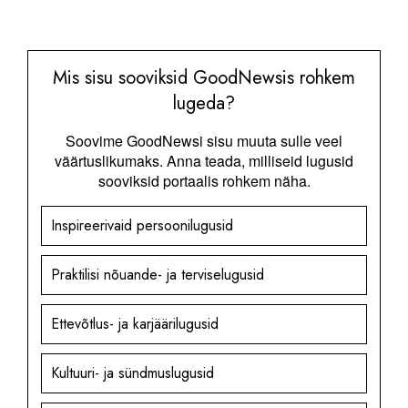
Mis sisu sooviksid GoodNewsis rohkem
lugeda?
Soovime GoodNewsi sisu muuta sulle veel
väärtuslikumaks. Anna teada, milliseid lugusid
sooviksid portaalis rohkem näha.
Inspireerivaid persoonilugusid
Praktilisi nõuande- ja terviselugusid
Ettevõtlus- ja karjäärilugusid
Kultuuri- ja sündmuslugusid