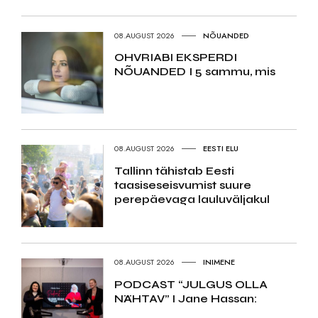
08.AUGUST 2026
NÕUANDED
OHVRIABI EKSPERDI
NÕUANDED I 5 sammu, mis
08.AUGUST 2026
EESTI ELU
Tallinn tähistab Eesti
taasiseseisvumist suure
perepäevaga lauluväljakul
08.AUGUST 2026
INIMENE
PODCAST “JULGUS OLLA
NÄHTAV” I Jane Hassan: