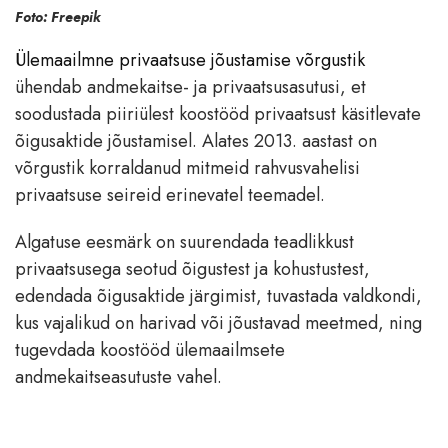
Foto: Freepik
Ülemaailmne privaatsuse jõustamise võrgustik
ühendab andmekaitse- ja privaatsusasutusi, et
soodustada piiriülest koostööd privaatsust käsitlevate
õigusaktide jõustamisel. Alates 2013. aastast on
võrgustik korraldanud mitmeid rahvusvahelisi
privaatsuse seireid erinevatel teemadel.
Algatuse eesmärk on suurendada teadlikkust
privaatsusega seotud õigustest ja kohustustest,
edendada õigusaktide järgimist, tuvastada valdkondi,
kus vajalikud on harivad või jõustavad meetmed, ning
tugevdada koostööd ülemaailmsete
andmekaitseasutuste vahel.