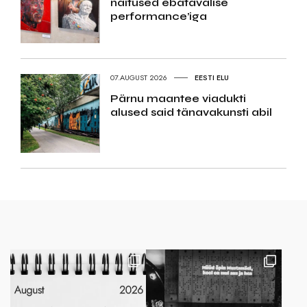
näitused ebatavalise
performance’iga
07.AUGUST 2026
EESTI ELU
Pärnu maantee viadukti
alused said tänavakunsti abil