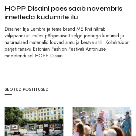
HOPP Disaini poes saab novembris
imetleda kudumite ilu
Disainer Irja Lembra ja tema bränd ME Knit näitab
väljapanekut, milles põhjamaiselt selge joonega kudumid ja
naturaalsed materjalid loovad ajatu ja kestva stiili. Kollektsioon
pärjati tänavu Estonian Fashion Festivali Antoniuse
moeetendusel HOPP Disaini
SEOTUD POSTITUSED