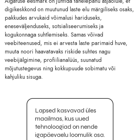
Algatuse eesmärk on juhtida tähelepanu asjaolule, et
digikeskkond on muutunud laste elu märgiliseks osaks,
pakkudes arvukaid võimalusi hariduseks,
eneseväljenduseks, sotsialiseerumiseks ja
kogukonnaga suhtlemiseks. Samas võivad
veebiteenused, mis ei arvesta laste parimaid huve,
muuta noori haavatavaks riskide suhtes nagu
veebijälgimine, profiilianalüüs, suunatud
mõjutustegevus ning kokkupuude sobimatu või
kahjuliku sisuga.
Lapsed kasvavad üles
maailmas, kus uued
tehnoloogiad on nende
igapäevaelu loomulik osa.