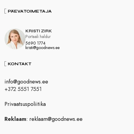
PÄEVATOIMETAJA
KRISTI ZIRK
Portaali haldur
5690 1774
kristi@goodnews.ee
KONTAKT
info@goodnews.ee
+372 5551 7551
Privaatsuspoliitika
Reklaam
:
reklaam@goodnews.ee