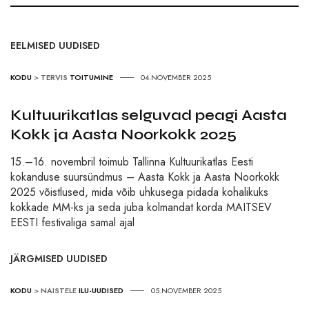
EELMISED UUDISED
KODU
>
TERVIS
TOITUMINE
04.NOVEMBER 2025
Kultuurikatlas selguvad peagi Aasta
Kokk ja Aasta Noorkokk 2025
15.–16. novembril toimub Tallinna Kultuurikatlas Eesti
kokanduse suursündmus – Aasta Kokk ja Aasta Noorkokk
2025 võistlused, mida võib uhkusega pidada kohalikuks
kokkade MM-ks ja seda juba kolmandat korda MAITSEV
EESTI festivaliga samal ajal
JÄRGMISED UUDISED
KODU
>
NAISTELE
ILU-UUDISED
05.NOVEMBER 2025