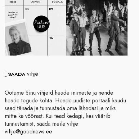
vihje
SAADA
Ootame Sinu vihjeid heade inimeste ja nende
heade tegude kohta. Heade uudiste portaali kaudu
saad tänada ja tunnustada oma lähedasi ja miks
mitte ka võõrast. Kui tead kedagi, kes väärib
tunnustamist, saada meile vihje:
vihje@goodnews.ee