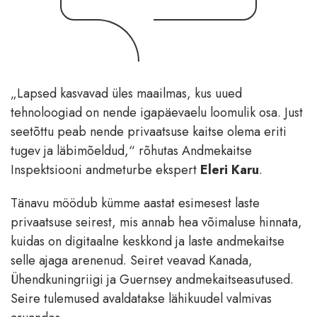
„Lapsed kasvavad üles maailmas, kus uued
tehnoloogiad on nende igapäevaelu loomulik osa. Just
seetõttu peab nende privaatsuse kaitse olema eriti
tugev ja läbimõeldud,“ rõhutas Andmekaitse
Inspektsiooni andmeturbe ekspert
Eleri Karu
.
Tänavu möödub kümme aastat esimesest laste
privaatsuse seirest, mis annab hea võimaluse hinnata,
kuidas on digitaalne keskkond ja laste andmekaitse
selle ajaga arenenud. Seiret veavad Kanada,
Ühendkuningriigi ja Guernsey andmekaitseasutused.
Seire tulemused avaldatakse lähikuudel valmivas