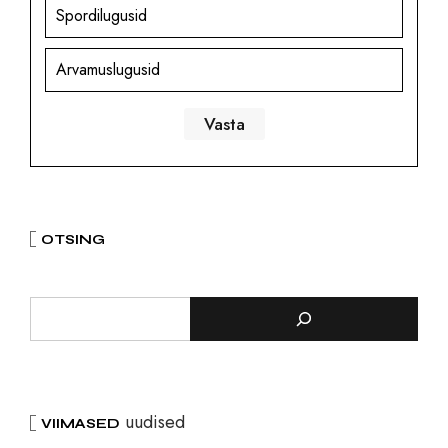
Spordilugusid
Arvamuslugusid
OTSING
uudised
VIIMASED