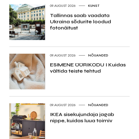
09.AUGUST 2026
KUNST
Tallinnas saab vaadata
Ukraina sõdurite loodud
fotonäitust
09.AUGUST 2026
NÕUANDED
ESIMENE ÜÜRIKODU I Kuidas
vältida teiste tehtud
09.AUGUST 2026
NÕUANDED
IKEA sisekujundaja jagab
nippe, kuidas luua toimiv