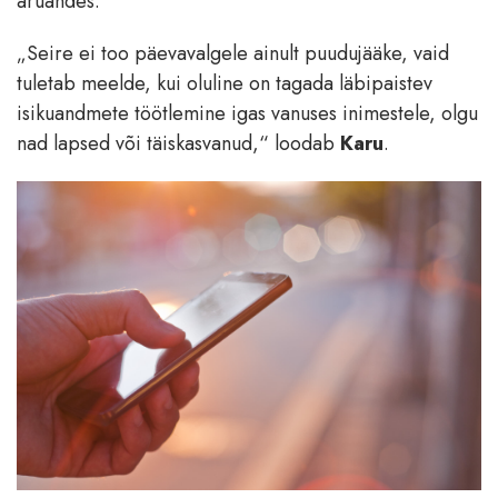
aruandes.
„Seire ei too päevavalgele ainult puudujääke, vaid
tuletab meelde, kui oluline on tagada läbipaistev
isikuandmete töötlemine igas vanuses inimestele, olgu
nad lapsed või täiskasvanud,“ loodab
Karu
.