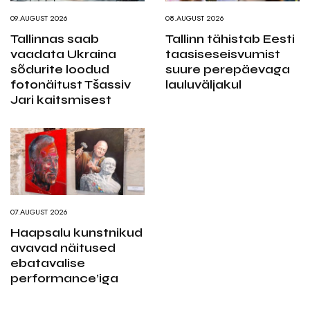
09.AUGUST 2026
08.AUGUST 2026
Tallinnas saab
Tallinn tähistab Eesti
vaadata Ukraina
taasiseseisvumist
sõdurite loodud
suure perepäevaga
fotonäitust Tšassiv
lauluväljakul
Jari kaitsmisest
07.AUGUST 2026
Haapsalu kunstnikud
avavad näitused
ebatavalise
performance’iga