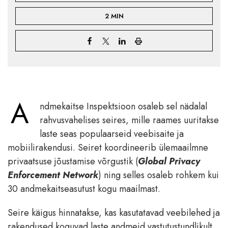
2 MIN
A
ndmekaitse Inspektsioon osaleb sel nädalal
rahvusvahelises seires, mille raames uuritakse
laste seas populaarseid veebisaite ja
mobiilirakendusi. Seiret koordineerib ülemaailmne
privaatsuse jõustamise võrgustik (
Global Privacy
Enforcement Network
) ning selles osaleb rohkem kui
30 andmekaitseasutust kogu maailmast.
Seire käigus hinnatakse, kas kasutatavad veebilehed ja
rakendused koguvad laste andmeid vastutustundlikult,