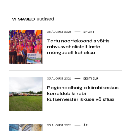
uudised
VIIMASED
05.AUGUST 2026
SPORT
Tartu noortekoondis võitis
rahvusvahelistelt laste
mängudelt kaheksa
05.AUGUST 2026
EESTI ELU
Regionaalhaigla kiirabikeskus
korraldab kiirabi
kutsemeisterlikkuse võistlusi
05.AUGUST 2026
ÄRI