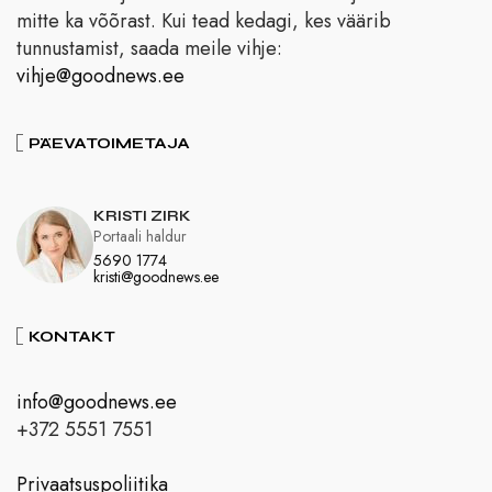
mitte ka võõrast. Kui tead kedagi, kes väärib
tunnustamist, saada meile vihje:
vihje@goodnews.ee
PÄEVATOIMETAJA
KRISTI ZIRK
Portaali haldur
5690 1774
kristi@goodnews.ee
KONTAKT
info@goodnews.ee
+372 5551 7551
Privaatsuspoliitika