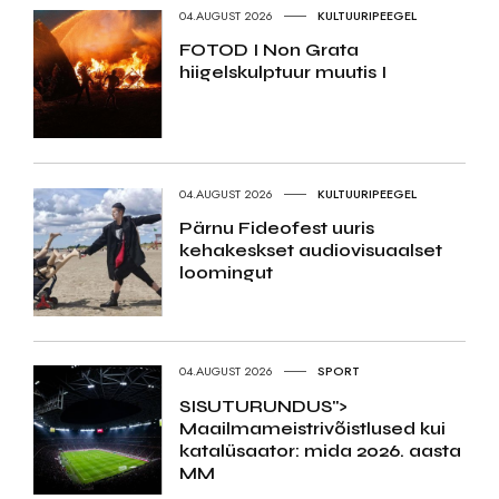
04.AUGUST 2026
KULTUURIPEEGEL
FOTOD I Non Grata
hiigelskulptuur muutis I
04.AUGUST 2026
KULTUURIPEEGEL
Pärnu Fideofest uuris
kehakeskset audiovisuaalset
loomingut
04.AUGUST 2026
SPORT
SISUTURUNDUS">
Maailmameistrivõistlused kui
katalüsaator: mida 2026. aasta
MM