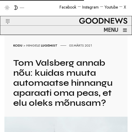
Facebook
Instagram
Youtube
X
≡
MENU
KODU
>
HINGELE
LUGEMIST
05.MÄRTS 2021
Tom Valsberg annab
nõu: kuidas muuta
automaatse hinnangu
aparaati oma peas, et
elu oleks mõnusam?