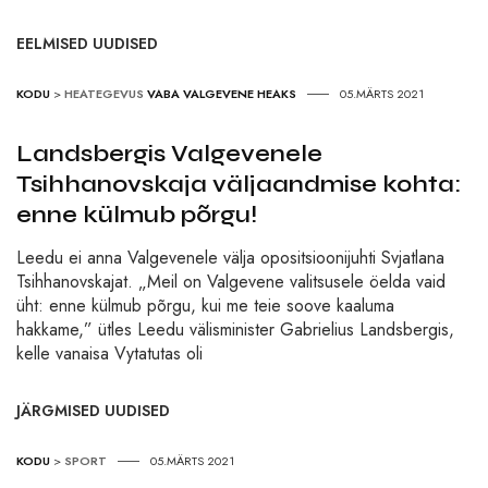
EELMISED UUDISED
KODU
>
HEATEGEVUS
VABA VALGEVENE HEAKS
05.MÄRTS 2021
Landsbergis Valgevenele
Tsihhanovskaja väljaandmise kohta:
enne külmub põrgu!
Leedu ei anna Valgevenele välja opositsioonijuhti Svjatlana
Tsihhanovskajat. „Meil on Valgevene valitsusele öelda vaid
üht: enne külmub põrgu, kui me teie soove kaaluma
hakkame,” ütles Leedu välisminister Gabrielius Landsbergis,
kelle vanaisa Vytatutas oli
JÄRGMISED UUDISED
KODU
>
SPORT
05.MÄRTS 2021