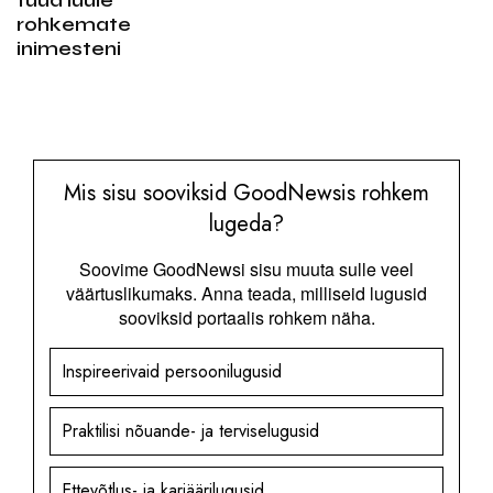
tuua luule
rohkemate
inimesteni
Mis sisu sooviksid GoodNewsis rohkem
lugeda?
Soovime GoodNewsi sisu muuta sulle veel
väärtuslikumaks. Anna teada, milliseid lugusid
sooviksid portaalis rohkem näha.
Inspireerivaid persoonilugusid
Praktilisi nõuande- ja terviselugusid
Ettevõtlus- ja karjäärilugusid