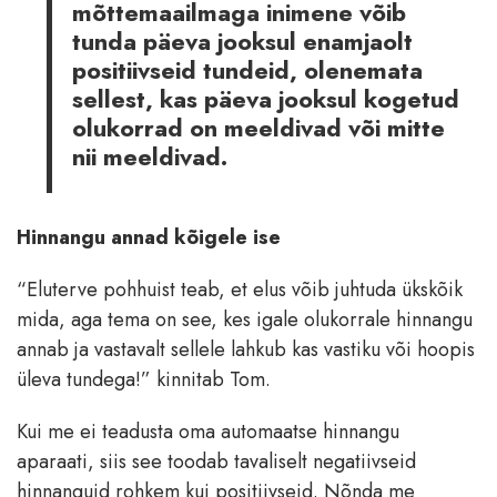
mõttemaailmaga inimene võib
tunda päeva jooksul enamjaolt
positiivseid tundeid, olenemata
sellest, kas päeva jooksul kogetud
olukorrad on meeldivad või mitte
nii meeldivad.
Hinnangu annad kõigele ise
“Eluterve pohhuist teab, et elus võib juhtuda ükskõik
mida, aga tema on see, kes igale olukorrale hinnangu
annab ja vastavalt sellele lahkub kas vastiku või hoopis
üleva tundega!” kinnitab Tom.
Kui me ei teadusta oma automaatse hinnangu
aparaati, siis see toodab tavaliselt negatiivseid
hinnanguid rohkem kui positiivseid. Nõnda me