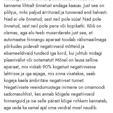
kanname lihtsalt õnnetust endaga kaasas. Just see on
põhjus, miks paljud ärrituvad ja tunnevad end halvasti.
Nad ei ole õnnetud, sest neil pole süüa! Nad pole
õnnetud, sest neil pole pere või kopikatki. Kõik on
olemas, aga elu teeb muserdavaks just see, et
automaatse hinnangu aparaat toodab välismaailmaga
põrkudes pidevalt negatiivseid mõtteid ja
ebameeldivaid tundeid iga kord, kui juhtub midagi
plaanivälist või ootamatut! Mõnel on lausa selline
aparaat, mis viskab 90% kogetust negatiivsesse
lahtrisse ja iga asjaga, mis sinna visatakse, saab
kogeja kaela ämbritäie negatiivset tunnet.
Negatiivsete veendumustega inimene on omamoodi
sadomasohhist, kes annab kõigele negatiivseid
hinnanguid ja ise selle pärast kõige rohkem kannatab,
aga seda ka samal ajal oma veidral moel naudib.