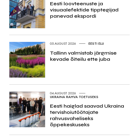
Eesti loovteenuste ja
visuaalefektide tipptegijad
panevad ekspordi
05.AUGUST 2026
EESTI ELU
Tallinn valmistab järgmise
kevade õiteilu ette juba
04.AUGUST 2026
UKRAINA RAHVA TOETUSEKS
Eesti haiglad saavad Ukraina
tervishoiutöötajate
rahvusvaheliseks
õppekeskuseks