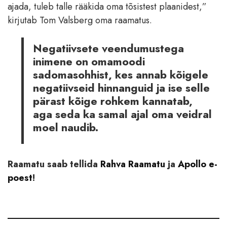
ajada, tuleb talle rääkida oma tõsistest plaanidest,”
kirjutab Tom Valsberg oma raamatus.
Negatiivsete veendumustega
inimene on omamoodi
sadomasohhist, kes annab kõigele
negatiivseid hinnanguid ja ise selle
pärast kõige rohkem kannatab,
aga seda ka samal ajal oma veidral
moel naudib.
Raamatu saab tellida
Rahva Raamatu
ja
Apollo e-
poest
!