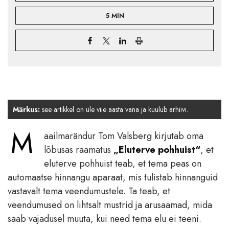
5 MIN
Märkus:
see artikkel on üle viie aasta vana ja kuulub arhiivi.
M
aailmarändur Tom Valsberg kirjutab oma
lõbusas raamatus
„Eluterve pohhuist“
, et
eluterve pohhuist teab, et tema peas on
automaatse hinnangu aparaat, mis tulistab hinnanguid
vastavalt tema veendumustele. Ta teab, et
veendumused on lihtsalt mustrid ja arusaamad, mida
saab vajadusel muuta, kui need tema elu ei teeni.