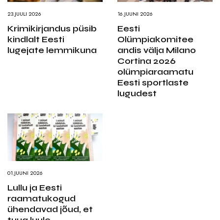
23.JUULI 2026
16.JUUNI 2026
Krimikirjandus püsib
Eesti
kindlalt Eesti
Olümpiakomitee
lugejate lemmikuna
andis välja Milano
Cortina 2026
olümpiaraamatu
Eesti sportlaste
lugudest
01.JUUNI 2026
Lullu ja Eesti
raamatukogud
ühendavad jõud, et