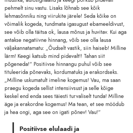
muusika, autosignaalid ja keegi põrkub pidevalt
pehmelt sinu vastu. Lisaks lõhnab see kõik
lehmasõnniku ning viirukite järele! Seda kõike on
võimalik kogeda, tundmata igasugust ebameeldivust,
see võib olla täitsa ok, lausa mõnus ja huvitav. Kui aga
antakse negatiivne hinnang, võib see olla lausa
väljakannatamatu: „Õudselt vastik, siin haiseb! Milline
lärm! Keegi katsub mind pidevalt!! Tahan siit
põgeneda!“ Positiivse hinnangu puhul võib see
tituleerida põnevaks, kordumatuks ja erakordseks.
„Milline uskumatult imeline kogemus! Vau, ma saan
praegu kogeda sellist intensiivsust ja selle kõige
keskel end enda sees täiesti turvaliselt tunda! Milline
äge ja erakordne kogemus! Ma tean, et see möödub
ja hea ongi, aga see on igati põnev! Vau!“
Positiivse elulaadi ja