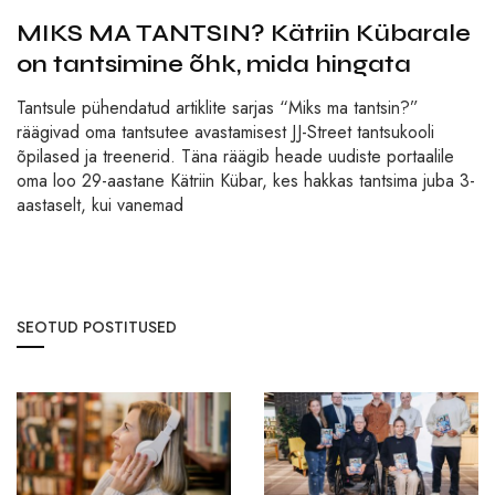
MIKS MA TANTSIN? Kätriin Kübarale
on tantsimine õhk, mida hingata
Tantsule pühendatud artiklite sarjas “Miks ma tantsin?”
räägivad oma tantsutee avastamisest JJ-Street tantsukooli
õpilased ja treenerid. Täna räägib heade uudiste portaalile
oma loo 29-aastane Kätriin Kübar, kes hakkas tantsima juba 3-
aastaselt, kui vanemad
SEOTUD POSTITUSED