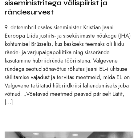
siseministritega välispiirist ja
rändesurvest
9. detsembril osales siseminister Kristian Jaani
Euroopa Liidu justiits- ja siseküsimuste nõukogu (JHA)
kohtumisel Brüsselis, kus keskseks teemaks oli liidu
rände- ja varjupaigapoliitika ning sisserände
kasutamine hübriidründe tööriistana. Valgevene
ründega seotud sõnavõtus rõhutas Jaani EL-i ühtsuse
säilitamise vajadust ja tervitas meetmeid, mida EL on
Valgevene tekitatud hübriidkriisi lahendamiseks juba
võtnud. „Võetavad meetmed peavad päriselt Lätit,
[…]