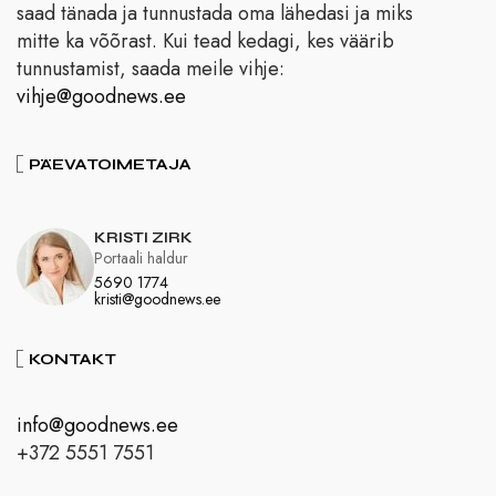
saad tänada ja tunnustada oma lähedasi ja miks
mitte ka võõrast. Kui tead kedagi, kes väärib
tunnustamist, saada meile vihje:
vihje@goodnews.ee
PÄEVATOIMETAJA
KRISTI ZIRK
Portaali haldur
5690 1774
kristi@goodnews.ee
KONTAKT
info@goodnews.ee
+372 5551 7551