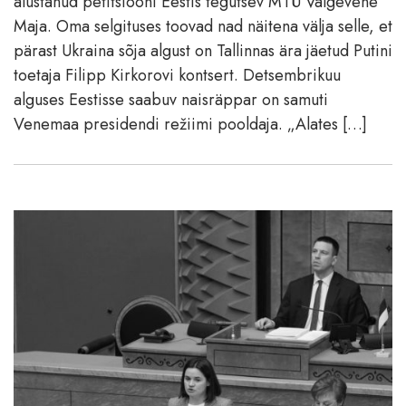
alustanud petitsiooni Eestis tegutsev MTÜ Valgevene
Maja. Oma selgituses toovad nad näitena välja selle, et
pärast Ukraina sõja algust on Tallinnas ära jäetud Putini
toetaja Filipp Kirkorovi kontsert. Detsembrikuu
alguses Eestisse saabuv naisräppar on samuti
Venemaa presidendi režiimi pooldaja. „Alates […]