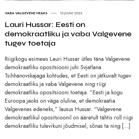
VABA VALGEVENE HEAKS
15.JUUNI 2023
Lauri Hussar: Eesti on
demokraatliku ja vaba Valgevene
tugev toetaja
Riigikogu esimees Lauri Hussar ütles täna Valgevene
demokraatliku opositsiooni juhi Svjatlana
Tsihhanovskajaga kohtudes, et Eesti on jätkuvalt tugev
demokraatliku ja vaba Valgevene ning riigi
demokraatliku opositsiooni toetaja. ”Eesti ja kogu
Euroopa jaoks on väga oluline, et demokraatia
Valgevenes edeneks,” lausus Hussar. “Valgevene
demokraatlikul opositsioonil on ääretult tähtis roll riigi
demokraatliku tulevikuni jõudmisel, sõnas ta ning […]