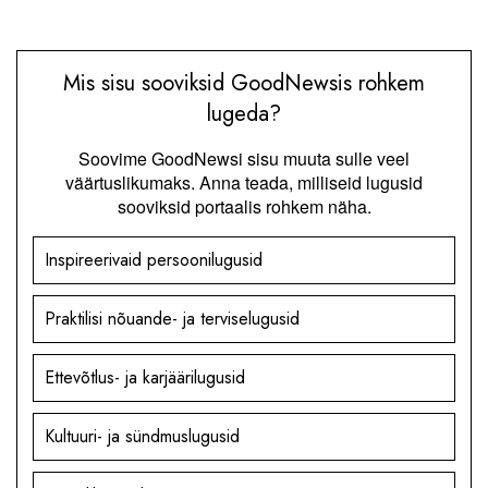
Mis sisu sooviksid GoodNewsis rohkem
lugeda?
Soovime GoodNewsi sisu muuta sulle veel
väärtuslikumaks. Anna teada, milliseid lugusid
sooviksid portaalis rohkem näha.
Inspireerivaid persoonilugusid
Praktilisi nõuande- ja terviselugusid
Ettevõtlus- ja karjäärilugusid
Kultuuri- ja sündmuslugusid