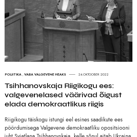
POLIITIKA
,
VABA VALGEVENE HEAKS
24.OKTOOBER 2022
Tsihhanovskaja Riigikogu ees:
valgevenelased väärivad õigust
elada demokraatlikus riigis
Riigikogu täiskogu istungi eel esines saadikute ees
pöördumisega Valgevene demokraatliku opositsiooni
juht Svjatlana Tsihhanovskaja, kelle sõnul aitab Ukraina