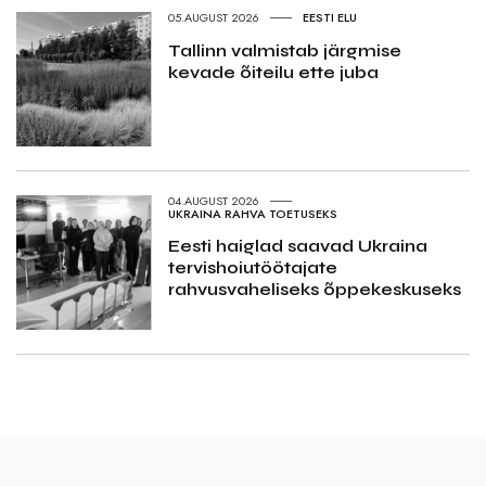
05.AUGUST 2026
EESTI ELU
Tallinn valmistab järgmise
kevade õiteilu ette juba
04.AUGUST 2026
UKRAINA RAHVA TOETUSEKS
Eesti haiglad saavad Ukraina
tervishoiutöötajate
rahvusvaheliseks õppekeskuseks