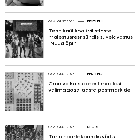
06.AUGUST 2026
EESTI ELU
Tehnikaülikooli vilistlaste
mälestustest sündis suvelavastus
„Nüüd õpin
06.AUGUST 2026
EESTI ELU
Omniva kutsub eestimaalasi
valima 2027. aasta postmarkide
05.AUGUST 2026
SPORT
Tartu noortekoondis võitis