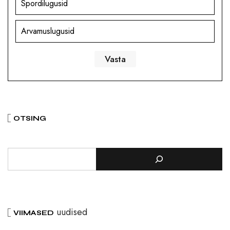
Spordilugusid
Arvamuslugusid
OTSING
uudised
VIIMASED