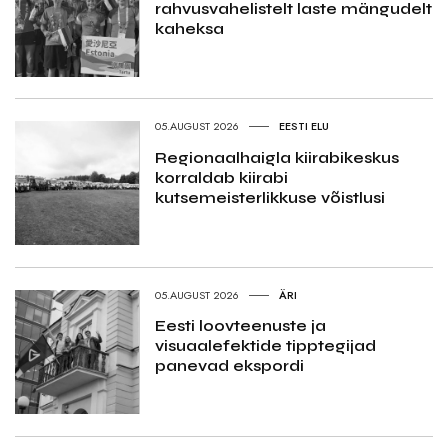
rahvusvahelistelt laste mängudelt
kaheksa
05.AUGUST 2026
EESTI ELU
Regionaalhaigla kiirabikeskus
korraldab kiirabi
kutsemeisterlikkuse võistlusi
05.AUGUST 2026
ÄRI
Eesti loovteenuste ja
visuaalefektide tipptegijad
panevad ekspordi