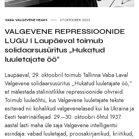
VABA VALGEVENE HEAKS
27.OKTOOBER 2022
VALGEVENE REPRESSIOONIDE
LUGU I Laupäeval toimub
solidaarsusüritus „Hukatud
luuletajate öö“
Laupäeval, 29. oktoobril toimub Tallinna Vaba Laval
Valgevene solidaarsusüritus „Hukatud luuletajate öö,“
et mälestada stalinistlikke repressioonide ohvreid.
Toimub luuleõhtu, kus Valgevene luuletajate tekste
esitavad nii kohalikud valgevenelased kui ka Ukraina ja
Eesti teatrinäitlejad. 29.–30. oktoobri õhtul 1937.
aastal lasti maha üle saja Valgevene intelligentsi
esindaja: vabad luuletajad, proosakirjanikud, kriitikud,