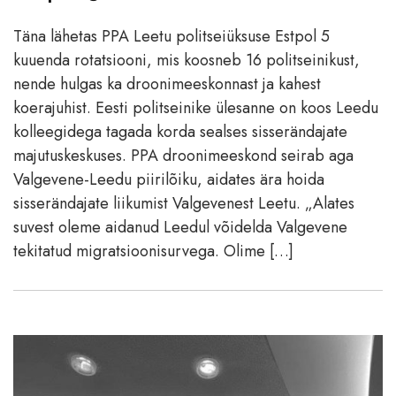
Täna lähetas PPA Leetu politseiüksuse Estpol 5
kuuenda rotatsiooni, mis koosneb 16 politseinikust,
nende hulgas ka droonimeeskonnast ja kahest
koerajuhist. Eesti politseinike ülesanne on koos Leedu
kolleegidega tagada korda sealses sisserändajate
majutuskeskuses. PPA droonimeeskond seirab aga
Valgevene-Leedu piirilõiku, aidates ära hoida
sisserändajate liikumist Valgevenest Leetu. „Alates
suvest oleme aidanud Leedul võidelda Valgevene
tekitatud migratsioonisurvega. Olime […]