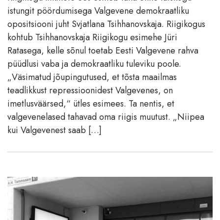
istungit pöördumisega Valgevene demokraatliku
opositsiooni juht Svjatlana Tsihhanovskaja. Riigikogus
kohtub Tsihhanovskaja Riigikogu esimehe Jüri
Ratasega, kelle sõnul toetab Eesti Valgevene rahva
püüdlusi vaba ja demokraatliku tuleviku poole.
„Väsimatud jõupingutused, et tõsta maailmas
teadlikkust repressioonidest Valgevenes, on
imetlusväärsed,“ ütles esimees. Ta nentis, et
valgevenelased tahavad oma riigis muutust. „Niipea
kui Valgevenest saab […]