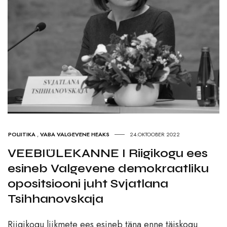
POLIITIKA
,
VABA VALGEVENE HEAKS
24.OKTOOBER 2022
VEEBIÜLEKANNE I Riigikogu ees
esineb Valgevene demokraatliku
opositsiooni juht Svjatlana
Tsihhanovskaja
Riigikogu liikmete ees esineb täna enne täiskogu