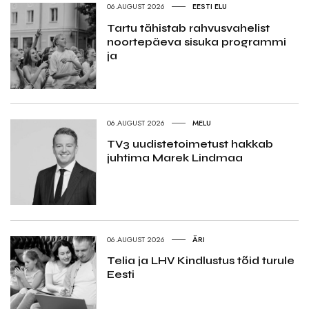
06.AUGUST 2026
EESTI ELU
Tartu tähistab rahvusvahelist
noortepäeva sisuka programmi
ja
06.AUGUST 2026
MELU
TV3 uudistetoimetust hakkab
juhtima Marek Lindmaa
06.AUGUST 2026
ÄRI
Telia ja LHV Kindlustus tõid turule
Eesti