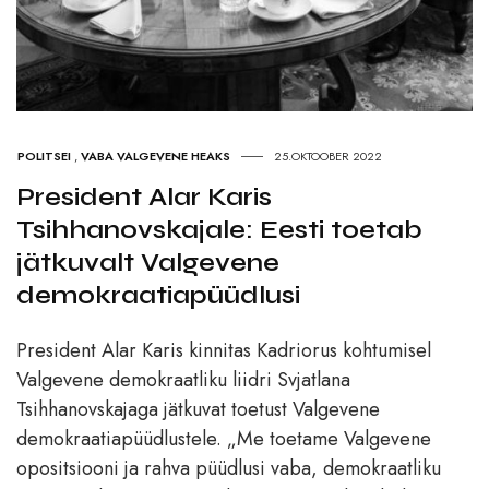
POLITSEI
,
VABA VALGEVENE HEAKS
25.OKTOOBER 2022
President Alar Karis
Tsihhanovskajale: Eesti toetab
jätkuvalt Valgevene
demokraatiapüüdlusi
President Alar Karis kinnitas Kadriorus kohtumisel
Valgevene demokraatliku liidri Svjatlana
Tsihhanovskajaga jätkuvat toetust Valgevene
demokraatiapüüdlustele. „Me toetame Valgevene
opositsiooni ja rahva püüdlusi vaba, demokraatliku