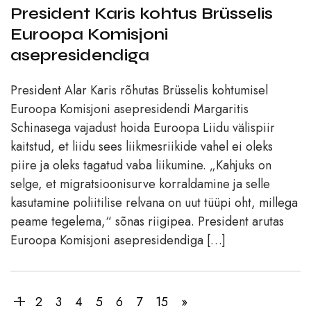
President Karis kohtus Brüsselis
Euroopa Komisjoni
asepresidendiga
President Alar Karis rõhutas Brüsselis kohtumisel
Euroopa Komisjoni asepresidendi Margaritis
Schinasega vajadust hoida Euroopa Liidu välispiir
kaitstud, et liidu sees liikmesriikide vahel ei oleks
piire ja oleks tagatud vaba liikumine. „Kahjuks on
selge, et migratsioonisurve korraldamine ja selle
kasutamine poliitilise relvana on uut tüüpi oht, millega
peame tegelema,“ sõnas riigipea. President arutas
Euroopa Komisjoni asepresidendiga […]
1
2
3
4
5
6
7
15
»