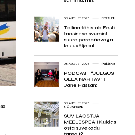
sammu, mis
08.AUGUST 2026
EESTI ELU
Tallinn tähistab Eesti
taasiseseisvumist
suure perepäevaga
lauluväljakul
08.AUGUST 2026
INIMENE
PODCAST “JULGUS
OLLA NÄHTAV” I
Jane Hassan:
08.AUGUST 2026
tas
NÕUANDED
SUVILAOSTJA
MEELESPEA I Kuidas
osta suvekodu
targalt?