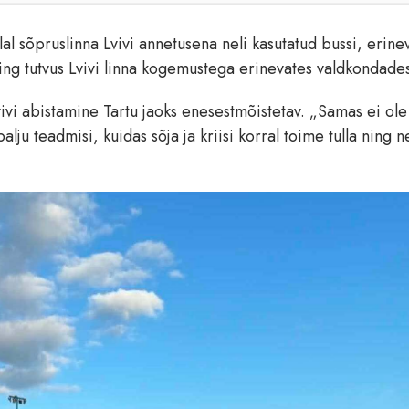
alal sõpruslinna Lvivi annetusena neli kasutatud bussi, erine
ing tutvus Lvivi linna kogemustega erinevates valdkondade
vivi abistamine Tartu jaoks enesestmõistetav. „Samas ei ole
ju teadmisi, kuidas sõja ja kriisi korral toime tulla ning 