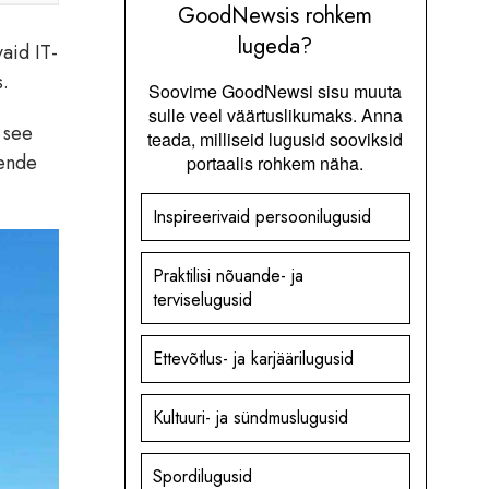
GoodNewsis rohkem
lugeda?
vaid IT-
s.
Soovime GoodNewsi sisu muuta
sulle veel väärtuslikumaks. Anna
 see
teada, milliseid lugusid sooviksid
nende
portaalis rohkem näha.
Inspireerivaid persoonilugusid
Praktilisi nõuande- ja
terviselugusid
Ettevõtlus- ja karjäärilugusid
Kultuuri- ja sündmuslugusid
Spordilugusid