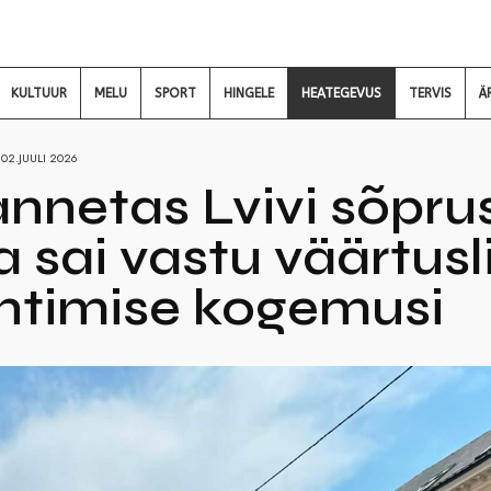
KULTUUR
MELU
SPORT
HINGELE
HEATEGEVUS
TERVIS
Ä
02.JUULI 2026
annetas Lvivi sõprus
ja sai vastu väärtusl
juhtimise kogemusi