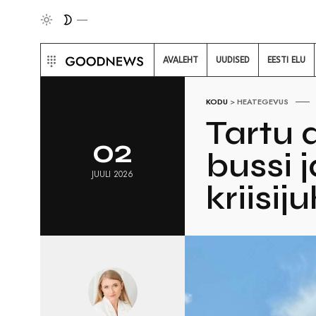
AVALEHT
UUDISED
EESTI ELU
KODU
>
HEATEGEVUS
Tartu 
02
bussi 
JUULI 2026
kriisi