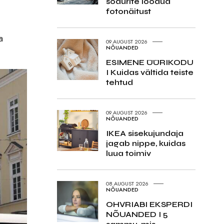
sõdurite loodud
fotonäitust
a
09.AUGUST 2026
NÕUANDED
ESIMENE ÜÜRIKODU
I Kuidas vältida teiste
tehtud
09.AUGUST 2026
NÕUANDED
IKEA sisekujundaja
jagab nippe, kuidas
luua toimiv
08.AUGUST 2026
NÕUANDED
OHVRIABI EKSPERDI
NÕUANDED I 5