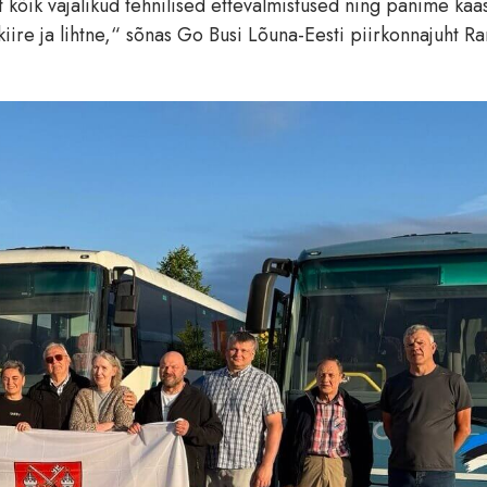
 kõik vajalikud tehnilised ettevalmistused ning panime kaa
kiire ja lihtne,“ sõnas Go Busi Lõuna-Eesti piirkonnajuht R