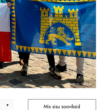
Foto: Tartu LV
▾
Mis sisu sooviksid