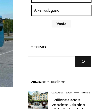
Arvamuslugusid
OTSING
uudised
VIIMASED
09.AUGUST 2026
KUNST
Tallinnas saab
vaadata Ukraina