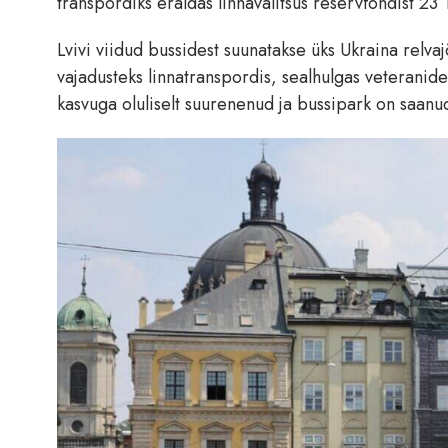
transpordiks eraldas linnavalitsus reservfondist 23 
Lvivi viidud bussidest suunatakse üks Ukraina rel
vajadusteks linnatranspordis, sealhulgas veteranid
kasvuga oluliselt suurenenud ja bussipark on saan