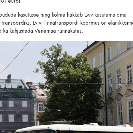
101 eurot.
vajõudude kasutusse ning kolme hakkab Lviv kasutama oma
e transpordiks. Lvivi linnatranspordi koormus on elanikkonn
ud ka kahjustada Venemaa rünnakutes.