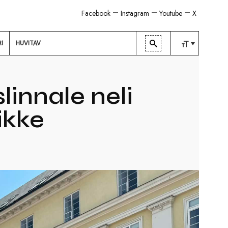
Facebook
Instagram
Youtube
X
RI
HUVITAV
TAVALINE
KESKMINE
linnale neli
SUUR
ikke