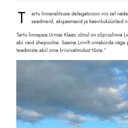
T
artu linnavalitsuse delegatsioon viis sel näd
seadmeid, akujaamasid ja kaevikuküünlaid n
Tartu linnapea Urmas Klaasi sõnul on sõpruslinna L
abi vaid ühepoolne. Saame Lvivilt omakorda väga pal
teadmiste abil oma kriisivalmidust tõsta.“