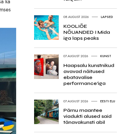
sa ka
amses
08.AUGUST 2026
LAPSED
KOOLIÕE
NÕUANDED I Mida
iga laps peaks
07.AUGUST 2026
KUNST
Haapsalu kunstnikud
avavad näitused
ebatavalise
performance’iga
07.AUGUST 2026
EESTI ELU
Pärnu maantee
viadukti alused said
tänavakunsti abil