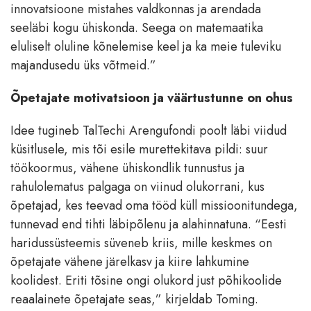
innovatsioone mistahes valdkonnas ja arendada
seeläbi kogu ühiskonda. Seega on matemaatika
eluliselt oluline kõnelemise keel ja ka meie tuleviku
majandusedu üks võtmeid.”
Õpetajate motivatsioon ja väärtustunne on ohus
Idee tugineb TalTechi Arengufondi poolt läbi viidud
küsitlusele, mis tõi esile murettekitava pildi: suur
töökoormus, vähene ühiskondlik tunnustus ja
rahulolematus palgaga on viinud olukorrani, kus
õpetajad, kes teevad oma tööd küll missioonitundega,
tunnevad end tihti läbipõlenu ja alahinnatuna. “Eesti
haridussüsteemis süveneb kriis, mille keskmes on
õpetajate vähene järelkasv ja kiire lahkumine
koolidest. Eriti tõsine ongi olukord just põhikoolide
reaalainete õpetajate seas,” kirjeldab Toming.