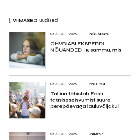
uudised
VIIMASED
08.AUGUST 2026
NÕUANDED
OHVRIABI EKSPERDI
NÕUANDED I 5 sammu, mis
08.AUGUST 2026
EESTI ELU
Tallinn tähistab Eesti
taasiseseisvumist suure
perepäevaga lauluväljakul
08.AUGUST 2026
INIMENE