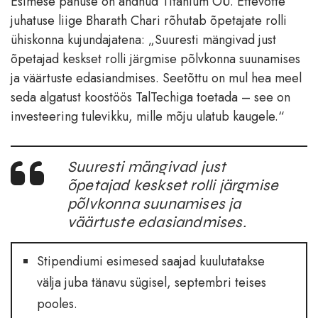
Esimese panuse on andnud Titanium OÜ. Ettevõtte
juhatuse liige Bharath Chari rõhutab õpetajate rolli
ühiskonna kujundajatena: „Suuresti mängivad just
õpetajad keskset rolli järgmise põlvkonna suunamises
ja väärtuste edasiandmises. Seetõttu on mul hea meel
seda algatust koostöös TalTechiga toetada – see on
investeering tulevikku, mille mõju ulatub kaugele.“
Suuresti mängivad just
õpetajad keskset rolli järgmise
põlvkonna suunamises ja
väärtuste edasiandmises.
Stipendiumi esimesed saajad kuulutatakse
välja juba tänavu sügisel, septembri teises
pooles.