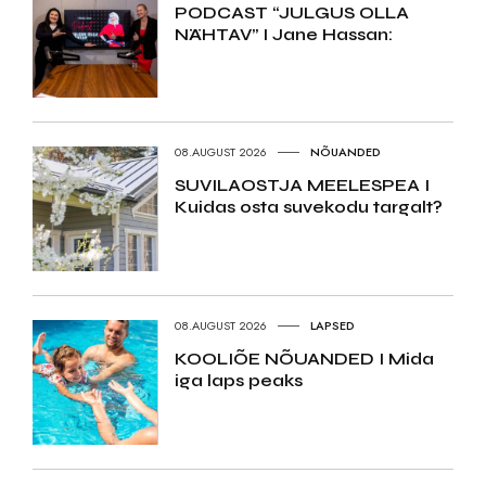
PODCAST “JULGUS OLLA
NÄHTAV” I Jane Hassan:
08.AUGUST 2026
NÕUANDED
SUVILAOSTJA MEELESPEA I
Kuidas osta suvekodu targalt?
08.AUGUST 2026
LAPSED
KOOLIÕE NÕUANDED I Mida
iga laps peaks