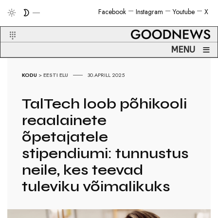
Facebook
Instagram
Youtube
X
≡
MENU
KODU
>
EESTI ELU
30.APRILL 2025
TalTech loob põhikooli
reaalainete
õpetajatele
stipendiumi: tunnustus
neile, kes teevad
tuleviku võimalikuks