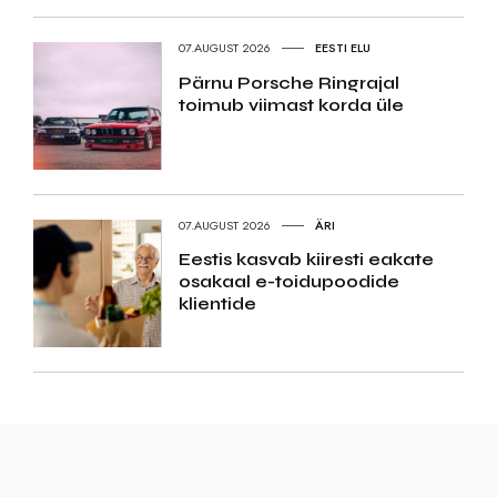
07.AUGUST 2026
EESTI ELU
Pärnu Porsche Ringrajal
toimub viimast korda üle
07.AUGUST 2026
ÄRI
Eestis kasvab kiiresti eakate
osakaal e-toidupoodide
klientide