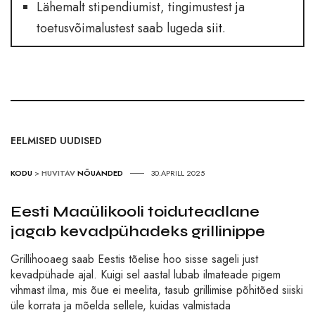
Lähemalt stipendiumist, tingimustest ja
toetusvõimalustest saab lugeda
siit
.
EELMISED UUDISED
KODU
>
HUVITAV
NÕUANDED
30.APRILL 2025
Eesti Maaülikooli toiduteadlane
jagab kevadpühadeks grillinippe
Grillihooaeg saab Eestis tõelise hoo sisse sageli just
kevadpühade ajal. Kuigi sel aastal lubab ilmateade pigem
vihmast ilma, mis õue ei meelita, tasub grillimise põhitõed siiski
üle korrata ja mõelda sellele, kuidas valmistada