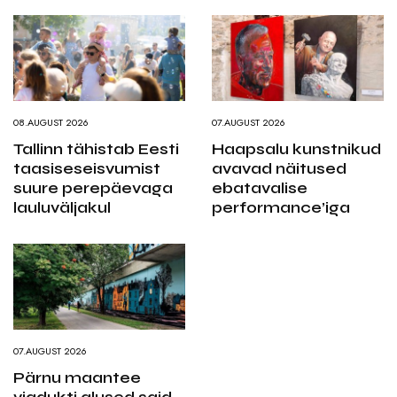
08.AUGUST 2026
07.AUGUST 2026
Tallinn tähistab Eesti
Haapsalu kunstnikud
taasiseseisvumist
avavad näitused
suure perepäevaga
ebatavalise
lauluväljakul
performance’iga
07.AUGUST 2026
Pärnu maantee
viadukti alused said