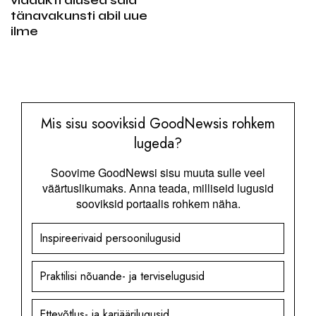
tänavakunsti abil uue
ilme
Mis sisu sooviksid GoodNewsis rohkem
lugeda?
Soovime GoodNewsi sisu muuta sulle veel
väärtuslikumaks. Anna teada, milliseid lugusid
sooviksid portaalis rohkem näha.
Inspireerivaid persoonilugusid
Praktilisi nõuande- ja terviselugusid
Ettevõtlus- ja karjäärilugusid