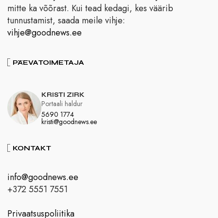
mitte ka võõrast. Kui tead kedagi, kes väärib
tunnustamist, saada meile vihje:
vihje@goodnews.ee
PÄEVATOIMETAJA
KRISTI ZIRK
Portaali haldur
5690 1774
kristi@goodnews.ee
KONTAKT
info@goodnews.ee
+372 5551 7551
Privaatsuspoliitika