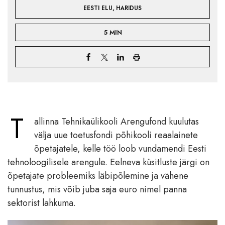
,
EESTI ELU
HARIDUS
5 MIN
T
allinna Tehnikaülikooli Arengufond kuulutas
välja uue toetusfondi põhikooli reaalainete
õpetajatele, kelle töö loob vundamendi Eesti
tehnoloogilisele arengule. Eelneva küsitluste järgi on
õpetajate probleemiks läbipõlemine ja vähene
tunnustus, mis võib juba saja euro nimel panna
sektorist lahkuma.