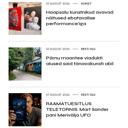
07.AUGUST 2026
KUNST
Haapsalu kunstnikud avavad
näitused ebatavalise
performance’iga
07.AUGUST 2026
EESTI ELU
Pärnu maantee viadukti
alused said tänavakunsti abil
07.AUGUST 2026
EESTI ELU
RAAMATUESITLUS
TELETORNIS: Mart Sander
pani Merivälja UFO