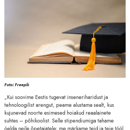
Foto: Freepik
„Kui soovime Eestis tugevat inseneriharidust ja
tehnoloogilist arengut, peame alustama sealt, kus
kujunevad noorte esimesed hoiakud reaalainete
suhtes – põhikoolist. Selle stipendiumiga tahame
öelda neile õpetajatele: me märkame teid ja teie tööl