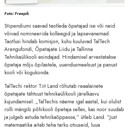
Foto: Freepik
Stipendiumi saavad taotleda õpetajad ise või neid
võivad nomineerida kolleegid ja lapsevanemad.
Taotlusi hindab komisjon, kuhu kuuluvad TalTech
Arengufondi, Õpetajate Liidu ja Tallinna
Tehnikaülikooli esindajad. Hindamisel arvestatakse
õpetaja mõju õpilastele, uuendusmeelsust ja panust
kooli või kogukonda.
TalTechi rektor Tiit Land rõhutab reaalainete
õpetajate tähtsust tehnikaülikooli järelkasvu
kujundamisel: „TalTechis näeme igal aastal, kui olulist
rolli mängib põhikooli õpetaja selles, kas noor suudab
ja julgeb astuda tehnikaõppesse,” ütleb Land. “Just
matemaatika aitab teha tarku otsuseid, luua