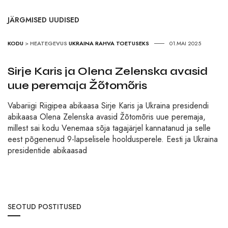
JÄRGMISED UUDISED
KODU
>
HEATEGEVUS
UKRAINA RAHVA TOETUSEKS
01.MAI 2025
Sirje Karis ja Olena Zelenska avasid
uue peremaja Žõtomõris
Vabariigi Riigipea abikaasa Sirje Karis ja Ukraina presidendi
abikaasa Olena Zelenska avasid Žõtomõris uue peremaja,
millest sai kodu Venemaa sõja tagajärjel kannatanud ja selle
eest põgenenud 9-lapselisele hooldusperele. Eesti ja Ukraina
presidentide abikaasad
SEOTUD POSTITUSED