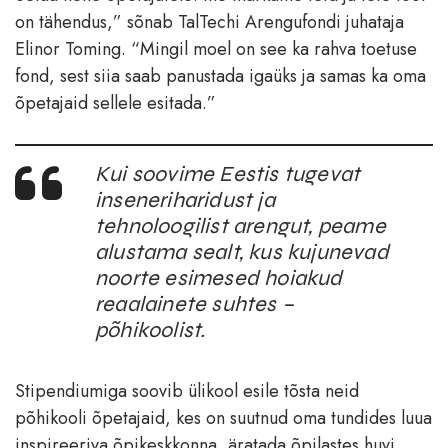
on tähendus,” sõnab TalTechi Arengufondi juhataja
Elinor Toming. “Mingil moel on see ka rahva toetuse
fond, sest siia saab panustada igaüks ja samas ka oma
õpetajaid sellele esitada.”
Kui soovime Eestis tugevat
inseneriharidust ja
tehnoloogilist arengut, peame
alustama sealt, kus kujunevad
noorte esimesed hoiakud
reaalainete suhtes –
põhikoolist.
Stipendiumiga soovib ülikool esile tõsta neid
põhikooli õpetajaid, kes on suutnud oma tundides luua
inspireeriva õpikeskkonna, äratada õpilastes huvi