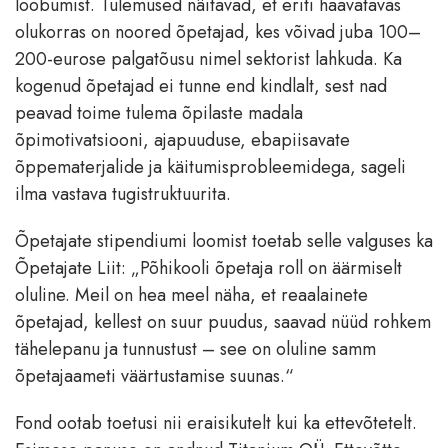
loobumist. Tulemused näitavad, et eriti haavatavas
olukorras on noored õpetajad, kes võivad juba 100–
200-eurose palgatõusu nimel sektorist lahkuda. Ka
kogenud õpetajad ei tunne end kindlalt, sest nad
peavad toime tulema õpilaste madala
õpimotivatsiooni, ajapuuduse, ebapiisavate
õppematerjalide ja käitumisprobleemidega, sageli
ilma vastava tugistruktuurita.
Õpetajate stipendiumi loomist toetab selle valguses ka
Õpetajate Liit: „Põhikooli õpetaja roll on äärmiselt
oluline. Meil on hea meel näha, et reaalainete
õpetajad, kellest on suur puudus, saavad nüüd rohkem
tähelepanu ja tunnustust – see on oluline samm
õpetajaameti väärtustamise suunas.“
Fond ootab toetusi nii eraisikutelt kui ka ettevõtetelt.