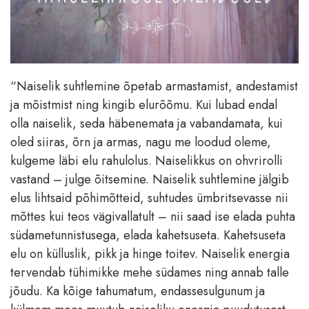
“Naiselik suhtlemine õpetab armastamist, andestamist
ja mõistmist ning kingib elurõõmu. Kui lubad endal
olla naiselik, seda häbenemata ja vabandamata, kui
oled siiras, õrn ja armas, nagu me loodud oleme,
kulgeme läbi elu rahulolus. Naiselikkus on ohvrirolli
vastand – julge õitsemine. Naiselik suhtlemine jälgib
elus lihtsaid põhimõtteid, suhtudes ümbritsevasse nii
mõttes kui teos vägivallatult – nii saad ise elada puhta
südametunnistusega, elada kahetsuseta. Kahetsuseta
elu on külluslik, pikk ja hinge toitev. Naiselik energia
tervendab tühimikke mehe südames ning annab talle
jõudu. Ka kõige tahumatum, endassesulgunum ja