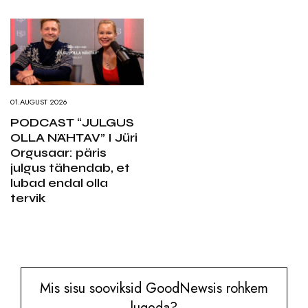
01.AUGUST 2026
PODCAST “JULGUS
OLLA NÄHTAV” I Jüri
Orgusaar: päris
julgus tähendab, et
lubad endal olla
tervik
Mis sisu sooviksid GoodNewsis rohkem
lugeda?