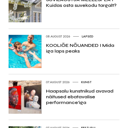
Kuidas osta suvekodu targalt?
08.AUGUST 2026
LAPSED
KOOLIÕE NÕUANDED I Mida
iga laps peaks
07.AUGUST 2026
KUNST
Haapsalu kunstnikud avavad
näitused ebatavalise
performance’iga
07.AUGUST 2026
EESTI ELU