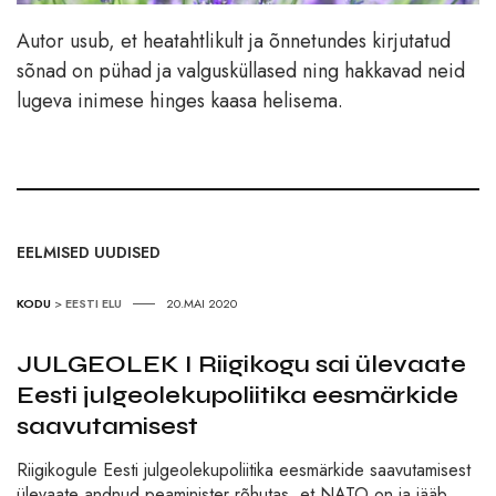
Autor usub, et heatahtlikult ja õnnetundes kirjutatud
sõnad on pühad ja valgusküllased ning hakkavad neid
lugeva inimese hinges kaasa helisema.
EELMISED UUDISED
KODU
>
EESTI ELU
20.MAI 2020
JULGEOLEK I Riigikogu sai ülevaate
Eesti julgeolekupoliitika eesmärkide
saavutamisest
Riigikogule Eesti julgeolekupoliitika eesmärkide saavutamisest
ülevaate andnud peaminister rõhutas, et NATO on ja jääb