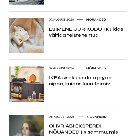
09.AUGUST 2026
NÕUANDED
ESIMENE ÜÜRIKODU I Kuidas
vältida teiste tehtud
09.AUGUST 2026
NÕUANDED
IKEA sisekujundaja jagab
nippe, kuidas luua toimiv
08.AUGUST 2026
NÕUANDED
OHVRIABI EKSPERDI
NÕUANDED I 5 sammu, mis