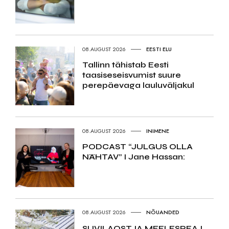
08.AUGUST 2026
EESTI ELU
Tallinn tähistab Eesti
taasiseseisvumist suure
perepäevaga lauluväljakul
08.AUGUST 2026
INIMENE
PODCAST “JULGUS OLLA
NÄHTAV” I Jane Hassan:
08.AUGUST 2026
NÕUANDED
SUVILAOSTJA MEELESPEA I