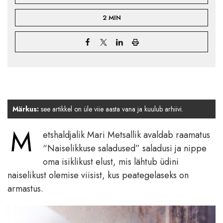
2 MIN
Märkus:
see artikkel on üle viie aasta vana ja kuulub arhiivi.
M
etshaldjalik Mari Metsallik avaldab raamatus
“Naiselikkuse saladused” saladusi ja nippe
oma isiklikust elust, mis lähtub üdini
naiselikust olemise viisist, kus peategelaseks on
armastus.