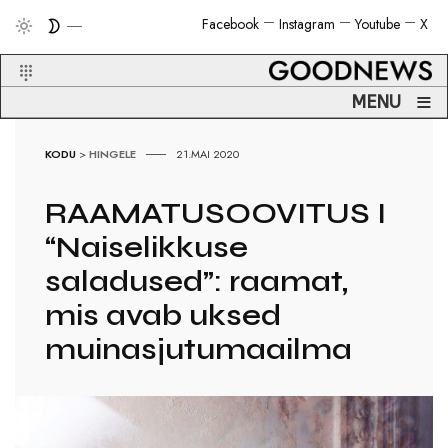
Facebook
Instagram
Youtube
X
≡
MENU
KODU
>
HINGELE
21.MAI 2020
RAAMATUSOOVITUS I
“Naiselikkuse
saladused”: raamat,
mis avab uksed
muinasjutumaailma