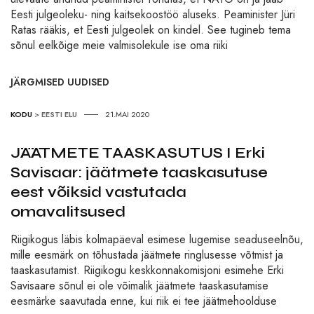
Eesti julgeoleku- ning kaitsekoostöö aluseks. Peaminister Jüri
Ratas rääkis, et Eesti julgeolek on kindel. See tugineb tema
sõnul eelkõige meie valmisolekule ise oma riiki
JÄRGMISED UUDISED
KODU
>
EESTI ELU
21.MAI 2020
JÄÄTMETE TAASKASUTUS I Erki
Savisaar: jäätmete taaskasutuse
eest võiksid vastutada
omavalitsused
Riigikogus läbis kolmapäeval esimese lugemise seaduseelnõu,
mille eesmärk on tõhustada jäätmete ringlusesse võtmist ja
taaskasutamist. Riigikogu keskkonnakomisjoni esimehe Erki
Savisaare sõnul ei ole võimalik jäätmete taaskasutamise
eesmärke saavutada enne, kui riik ei tee jäätmehoolduse