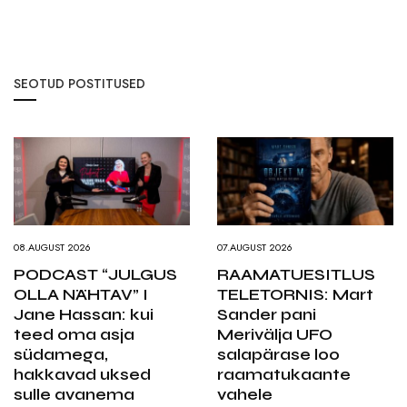
SEOTUD POSTITUSED
08.AUGUST 2026
07.AUGUST 2026
PODCAST “JULGUS
RAAMATUESITLUS
OLLA NÄHTAV” I
TELETORNIS: Mart
Jane Hassan: kui
Sander pani
teed oma asja
Merivälja UFO
südamega,
salapärase loo
hakkavad uksed
raamatukaante
sulle avanema
vahele