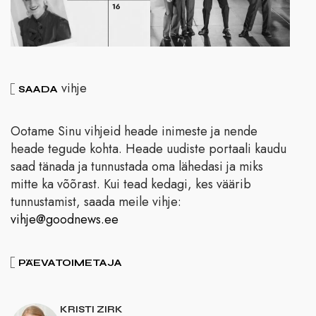
vihje
SAADA
Ootame Sinu vihjeid heade inimeste ja nende
heade tegude kohta. Heade uudiste portaali kaudu
saad tänada ja tunnustada oma lähedasi ja miks
mitte ka võõrast. Kui tead kedagi, kes väärib
tunnustamist, saada meile vihje:
vihje@goodnews.ee
PÄEVATOIMETAJA
KRISTI ZIRK