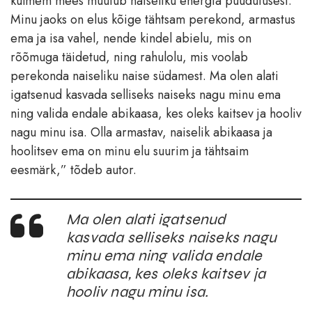
külmem mees muutub naiseliku energia puudutusest.
Minu jaoks on elus kõige tähtsam perekond, armastus
ema ja isa vahel, nende kindel abielu, mis on
rõõmuga täidetud, ning rahulolu, mis voolab
perekonda naiseliku naise südamest. Ma olen alati
igatsenud kasvada selliseks naiseks nagu minu ema
ning valida endale abikaasa, kes oleks kaitsev ja hooliv
nagu minu isa. Olla armastav, naiselik abikaasa ja
hoolitsev ema on minu elu suurim ja tähtsaim
eesmärk,” tõdeb autor.
Ma olen alati igatsenud
kasvada selliseks naiseks nagu
minu ema ning valida endale
abikaasa, kes oleks kaitsev ja
hooliv nagu minu isa.