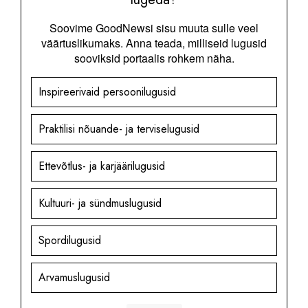
Soovime GoodNewsi sisu muuta sulle veel
väärtuslikumaks. Anna teada, milliseid lugusid
sooviksid portaalis rohkem näha.
Inspireerivaid persoonilugusid
Praktilisi nõuande- ja terviselugusid
Ettevõtlus- ja karjäärilugusid
Kultuuri- ja sündmuslugusid
Spordilugusid
Arvamuslugusid