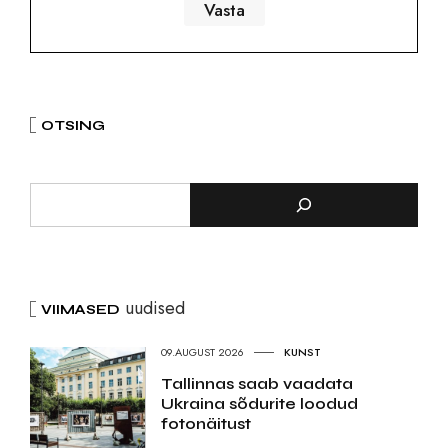
OTSING
uudised
VIIMASED
09.AUGUST 2026
KUNST
Tallinnas saab vaadata
Ukraina sõdurite loodud
fotonäitust