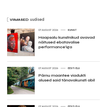
uudised
VIIMASED
07.AUGUST 2026
KUNST
Haapsalu kunstnikud avavad
näitused ebatavalise
performance’iga
07.AUGUST 2026
EESTI ELU
Pärnu maantee viadukti
alused said tänavakunsti abil
07.AUGUST 2026
EESTI ELU