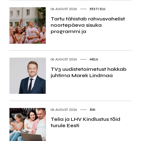
06.AUGUST 2026
EESTI ELU
Tartu tähistab rahvusvahelist
noortepäeva sisuka
programmi ja
06.AUGUST 2026
MELU
TV3 uudistetoimetust hakkab
juhtima Marek Lindmaa
06.AUGUST 2026
ÄRI
Telia ja LHV Kindlustus tõid
turule Eesti