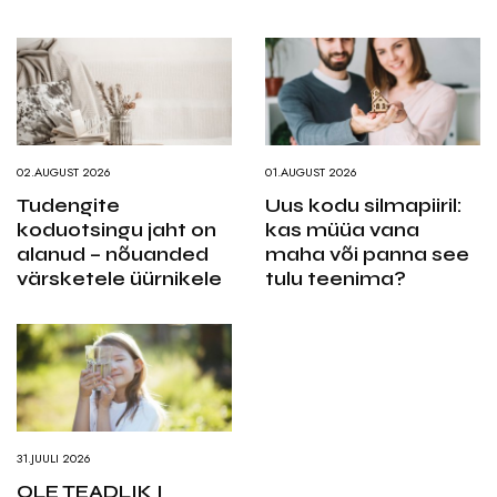
02.AUGUST 2026
01.AUGUST 2026
Tudengite
Uus kodu silmapiiril:
koduotsingu jaht on
kas müüa vana
alanud – nõuanded
maha või panna see
värsketele üürnikele
tulu teenima?
31.JUULI 2026
OLE TEADLIK I