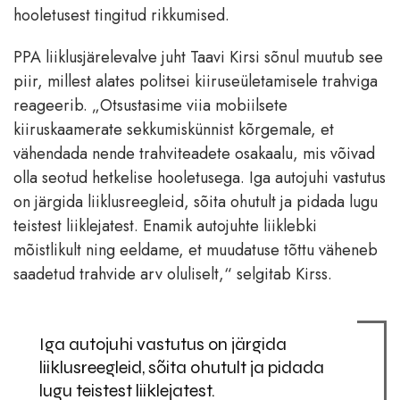
hooletusest tingitud rikkumised.
PPA liiklusjärelevalve juht Taavi Kirsi sõnul muutub see
piir, millest alates politsei kiiruseületamisele trahviga
reageerib. „Otsustasime viia mobiilsete
kiiruskaamerate sekkumiskünnist kõrgemale, et
vähendada nende trahviteadete osakaalu, mis võivad
olla seotud hetkelise hooletusega. Iga autojuhi vastutus
on järgida liiklusreegleid, sõita ohutult ja pidada lugu
teistest liiklejatest. Enamik autojuhte liiklebki
mõistlikult ning eeldame, et muudatuse tõttu väheneb
saadetud trahvide arv oluliselt,“ selgitab Kirss.
Iga autojuhi vastutus on järgida
liiklusreegleid, sõita ohutult ja pidada
lugu teistest liiklejatest.