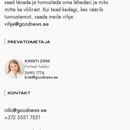
saad tänada ja tunnustada oma lähedasi ja miks
mitte ka võõrast. Kui tead kedagi, kes väärib
tunnustamist, saada meile vihje:
vihje@goodnews.ee
PÄEVATOIMETAJA
KRISTI ZIRK
Portaali haldur
5690 1774
kristi@goodnews.ee
KONTAKT
info@goodnews.ee
+372 5551 7551