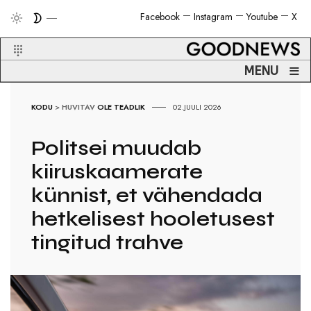
Facebook
Instagram
Youtube
X
≡
MENU
KODU
>
HUVITAV
OLE TEADLIK
02.JUULI 2026
Politsei muudab
kiiruskaamerate
künnist, et vähendada
hetkelisest hooletusest
tingitud trahve