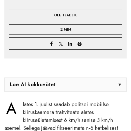
OLE TEADLIK
2 MIN
Loe AI kokkuvõtet
▾
A
lates 1. juulist saadab politsei mobiilse
kiiruskaamera trahviteate alates
kiiruseületamisest 6 km/h senise 3 km/h
asemel. Sellega jäävad fikseerimata n-ö hetkelisest