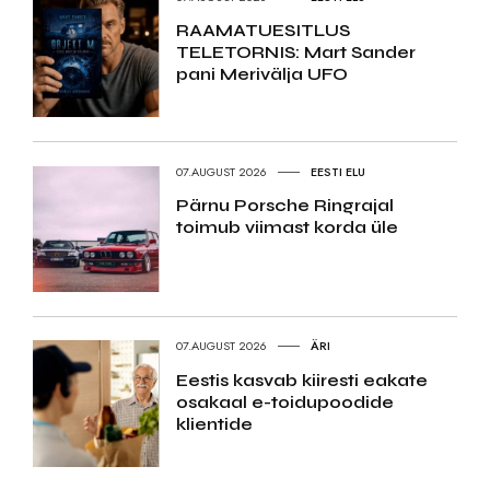
RAAMATUESITLUS
TELETORNIS: Mart Sander
pani Merivälja UFO
07.AUGUST 2026
EESTI ELU
Pärnu Porsche Ringrajal
toimub viimast korda üle
07.AUGUST 2026
ÄRI
Eestis kasvab kiiresti eakate
osakaal e-toidupoodide
klientide