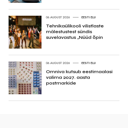
06.AUGUST 2026
EESTI ELU
Tehnikaülikooli vilistlaste
mälestustest sündis
suvelavastus „Nüüd õpin
06.AUGUST 2026
EESTI ELU
Omniva kutsub eestimaalasi
valima 2027. aasta
postmarkide