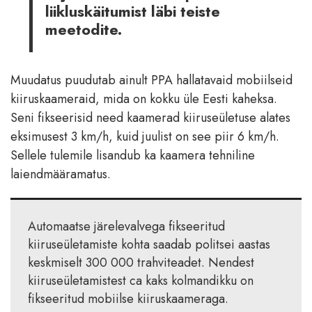
liikluskäitumist läbi teiste
meetodite.
Muudatus puudutab ainult PPA hallatavaid mobiilseid
kiiruskaameraid, mida on kokku üle Eesti kaheksa.
Seni fikseerisid need kaamerad kiiruseületuse alates
eksimusest 3 km/h, kuid juulist on see piir 6 km/h.
Sellele tulemile lisandub ka kaamera tehniline
laiendmääramatus.
Automaatse järelevalvega fikseeritud
kiiruseületamiste kohta saadab politsei aastas
keskmiselt 300 000 trahviteadet. Nendest
kiiruseületamistest ca kaks kolmandikku on
fikseeritud mobiilse kiiruskaameraga.