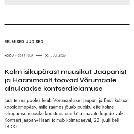
EELMISED UUDISED
KODU
>
EESTI ELU
02.JUULI 2026
Kolm isikupärast muusikut Jaapanist
ja Haanimaalt toovad Võrumaale
ainulaadse kontserdielamuse
Juuli teises pooles leiab Võrumaal aset Jaapani ja Eesti kultuuri
koosloomepäev, mille raames jõuab publiku ette kolme
isikupärase muusiku koostöös uue kõla saavate lugude valik.
Kontsert Jaapan+Haani toimub kolmapäeval, 22. juulil kell
18.00