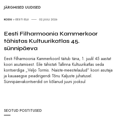
JÄRGMISED UUDISED
KODU
>
EESTI ELU
02.JUULI 2026
Eesti Filharmoonia Kammerkoor
tähistas Kultuurikatlas 45.
sünnipäeva
Eesti Filharmoonia Kammerkooril täitub täna, 1. juulil 45 aastat
koori asutamisest. Eile tähistati Tallinna Kultuurikatlas seda
kontserdiga „Veljo Tormis. Naiste-meestelaulud“ koori asutaja
ja kauaaegse peadirigendi Tõnu Kaljuste juhatusel.
Sünnipäevakontserdid on kõlanud juuni jooksul
SEOTUD POSTITUSED