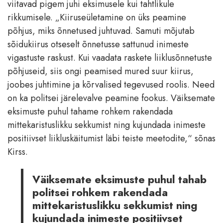
viitavad pigem juhi eksimusele kui tahtlikule
rikkumisele. „Kiiruseületamine on üks peamine
põhjus, miks õnnetused juhtuvad. Samuti mõjutab
sõidukiirus otseselt õnnetusse sattunud inimeste
vigastuste raskust. Kui vaadata raskete liiklusõnnetuste
põhjuseid, siis ongi peamised mured suur kiirus,
joobes juhtimine ja kõrvalised tegevused roolis. Need
on ka politsei järelevalve peamine fookus. Väiksemate
eksimuste puhul tahame rohkem rakendada
mittekaristuslikku sekkumist ning kujundada inimeste
positiivset liikluskäitumist läbi teiste meetodite,“ sõnas
Kirss.
Väiksemate eksimuste puhul tahab
politsei rohkem rakendada
mittekaristuslikku sekkumist ning
kujundada inimeste positiivset