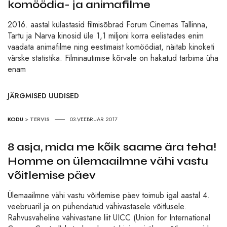
komöödia- ja animafilme
2016. aastal külastasid filmisõbrad Forum Cinemas Tallinna,
Tartu ja Narva kinosid üle 1,1 miljoni korra eelistades enim
vaadata animafilme ning eestimaist komöödiat, näitab kinoketi
värske statistika. Filminautimise kõrvale on hakatud tarbima üha
enam
JÄRGMISED UUDISED
KODU
>
TERVIS
03.VEEBRUAR 2017
8 asja, mida me kõik saame ära teha!
Homme on ülemaailmne vähi vastu
võitlemise päev
Ülemaailmne vähi vastu võitlemise päev toimub igal aastal 4.
veebruaril ja on pühendatud vähivastasele võitlusele.
Rahvusvaheline vähivastane liit UICC (Union for International