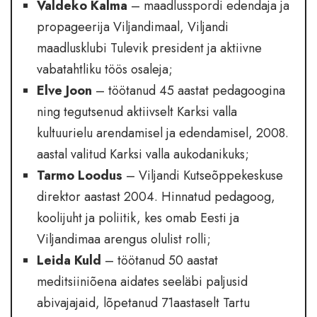
Valdeko Kalma
– maadlusspordi edendaja ja
propageerija Viljandimaal, Viljandi
maadlusklubi Tulevik president ja aktiivne
vabatahtliku töös osaleja;
Elve Joon
– töötanud 45 aastat pedagoogina
ning tegutsenud aktiivselt Karksi valla
kultuurielu arendamisel ja edendamisel, 2008.
aastal valitud Karksi valla aukodanikuks;
Tarmo Loodus
– Viljandi Kutseõppekeskuse
direktor aastast 2004. Hinnatud pedagoog,
koolijuht ja poliitik, kes omab Eesti ja
Viljandimaa arengus olulist rolli;
Leida Kuld
– töötanud 50 aastat
meditsiiniõena aidates seeläbi paljusid
abivajajaid, lõpetanud 71aastaselt Tartu