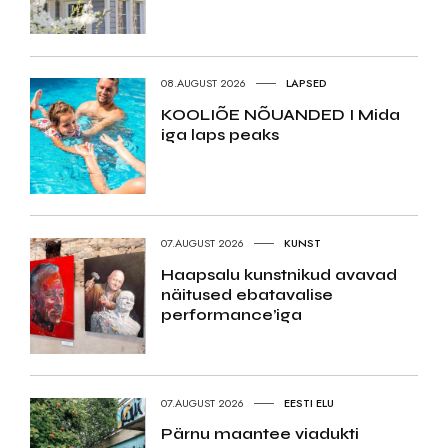
08.AUGUST 2026
LAPSED
KOOLIÕE NÕUANDED I Mida
iga laps peaks
07.AUGUST 2026
KUNST
Haapsalu kunstnikud avavad
näitused ebatavalise
performance’iga
07.AUGUST 2026
EESTI ELU
Pärnu maantee viadukti