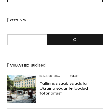
OTSING
uudised
VIIMASED
09.AUGUST 2026
KUNST
Tallinnas saab vaadata
Ukraina sõdurite loodud
fotonäitust