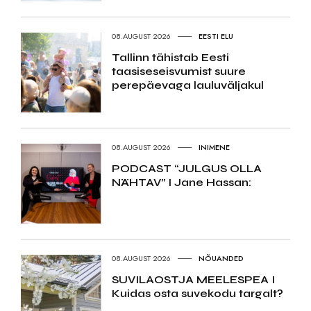
08.AUGUST 2026
EESTI ELU
Tallinn tähistab Eesti
taasiseseisvumist suure
perepäevaga lauluväljakul
08.AUGUST 2026
INIMENE
PODCAST “JULGUS OLLA
NÄHTAV” I Jane Hassan:
08.AUGUST 2026
NÕUANDED
SUVILAOSTJA MEELESPEA I
Kuidas osta suvekodu targalt?