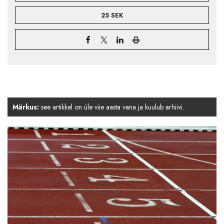
25 SEK
Märkus:
see artikkel on üle viie aasta vana ja kuulub arhiivi.