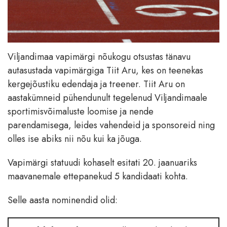
Viljandimaa vapimärgi nõukogu otsustas tänavu
autasustada vapimärgiga Tiit Aru, kes on teenekas
kergejõustiku edendaja ja treener. Tiit Aru on
aastakümneid pühendunult tegelenud Viljandimaale
sportimisvõimaluste loomise ja nende
parendamisega, leides vahendeid ja sponsoreid ning
olles ise abiks nii nõu kui ka jõuga.
Vapimärgi statuudi kohaselt esitati 20. jaanuariks
maavanemale ettepanekud 5 kandidaati kohta.
Selle aasta nominendid olid: