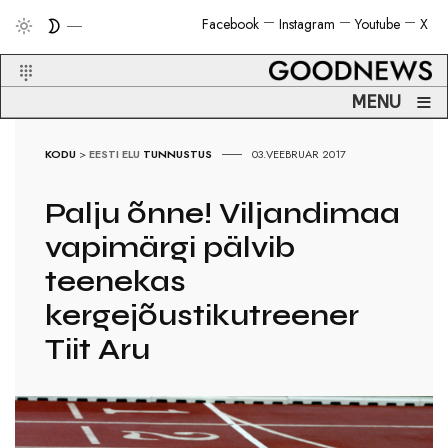
Facebook
Instagram
Youtube
X
≡
MENU
KODU
>
EESTI ELU
TUNNUSTUS
03.VEEBRUAR 2017
Palju õnne! Viljandimaa
vapimärgi pälvib
teenekas
kergejõustikutreener
Tiit Aru