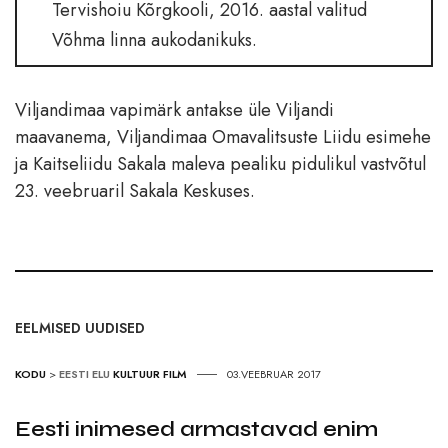
Tervishoiu Kõrgkooli, 2016. aastal valitud
Võhma linna aukodanikuks.
Viljandimaa vapimärk antakse üle Viljandi
maavanema, Viljandimaa Omavalitsuste Liidu esimehe
ja Kaitseliidu Sakala maleva pealiku pidulikul vastvõtul
23. veebruaril Sakala Keskuses.
EELMISED UUDISED
KODU
>
EESTI ELU
KULTUUR
FILM
03.VEEBRUAR 2017
Eesti inimesed armastavad enim