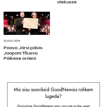
olekusse
20.JUULI 2026
Paavo Järvi pälvis
Jaapani Tõusva
Päikese ordeni
Mis sisu sooviksid GoodNewsis rohkem
lugeda?
Soovime GoodNewsi sisu muuta sulle veel