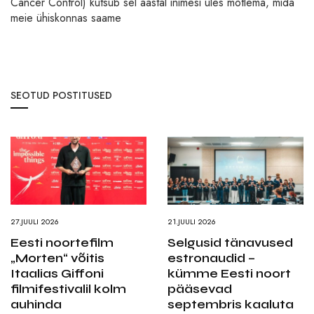
Cancer Control) kutsub sel aastal inimesi üles mõtlema, mida
meie ühiskonnas saame
SEOTUD POSTITUSED
27.JUULI 2026
21.JUULI 2026
Eesti noortefilm
Selgusid tänavused
„Morten“ võitis
estronaudid –
Itaalias Giffoni
kümme Eesti noort
filmifestivalil kolm
pääsevad
auhinda
septembris kaaluta