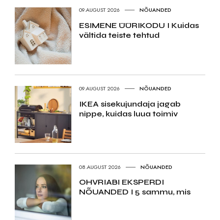
09.AUGUST 2026
NÕUANDED
ESIMENE ÜÜRIKODU I Kuidas
vältida teiste tehtud
09.AUGUST 2026
NÕUANDED
IKEA sisekujundaja jagab
nippe, kuidas luua toimiv
08.AUGUST 2026
NÕUANDED
OHVRIABI EKSPERDI
NÕUANDED I 5 sammu, mis