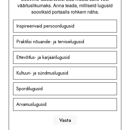
väärtuslikumaks. Anna teada, milliseid lugusid
sooviksid portaalis rohkem näha.
Inspireerivaid persoonilugusid
Praktilisi nõuande- ja terviselugusid
Ettevõtlus- ja karjäärilugusid
Kultuuri- ja sündmuslugusid
Spordilugusid
Arvamuslugusid