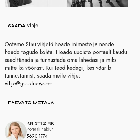
vihje
SAADA
Ootame Sinu vihjeid heade inimeste ja nende
heade tegude kohta. Heade uudiste portaali kaudu
saad tänada ja tunnustada oma lähedasi ja miks
mitte ka võõrast. Kui tead kedagi, kes väärib
tunnustamist, saada meile vihje:
vihje@goodnews.ee
PÄEVATOIMETAJA
KRISTI ZIRK
Portaali haldur
5690 1774