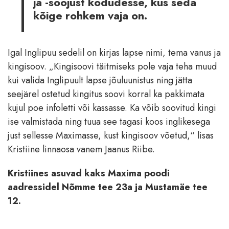
ja -soojust kodudesse, kus seda
kõige rohkem vaja on.
Igal Inglipuu sedelil on kirjas lapse nimi, tema vanus ja
kingisoov. „Kingisoovi täitmiseks pole vaja teha muud
kui valida Inglipuult lapse jõuluunistus ning jätta
seejärel ostetud kingitus soovi korral ka pakkimata
kujul poe infoletti või kassasse. Ka võib soovitud kingi
ise valmistada ning tuua see tagasi koos inglikesega
just sellesse Maximasse, kust kingisoov võetud,“ lisas
Kristiine linnaosa vanem Jaanus Riibe.
Kristiines asuvad kaks Maxima poodi
aadressidel Nõmme tee 23a ja Mustamäe tee
12.