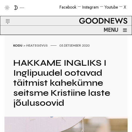
Facebook
Instagram
Youtube
X
≡
MENU
KODU
>
HEATEGEVUS
05.DETSEMBER 2020
HAKKAME INGLIKS I
Inglipuudel ootavad
täitmist kahekümne
seitsme Kristiine laste
jõulusoovid