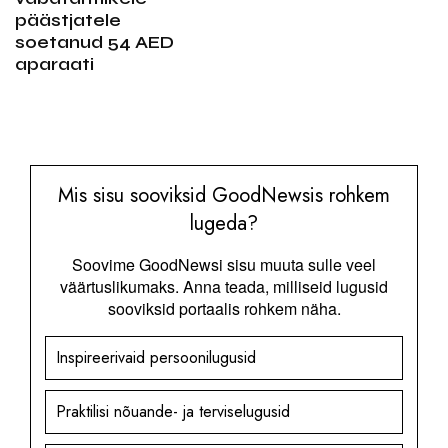
päästjatele
soetanud 54 AED
aparaati
Mis sisu sooviksid GoodNewsis rohkem
lugeda?
Soovime GoodNewsi sisu muuta sulle veel
väärtuslikumaks. Anna teada, milliseid lugusid
sooviksid portaalis rohkem näha.
Inspireerivaid persoonilugusid
Praktilisi nõuande- ja terviselugusid