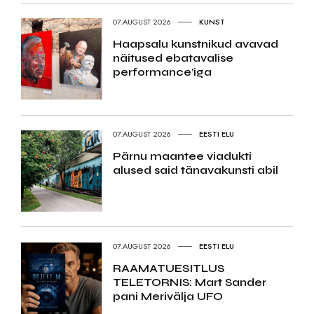
07.AUGUST 2026
KUNST
Haapsalu kunstnikud avavad
näitused ebatavalise
performance’iga
07.AUGUST 2026
EESTI ELU
Pärnu maantee viadukti
alused said tänavakunsti abil
07.AUGUST 2026
EESTI ELU
RAAMATUESITLUS
TELETORNIS: Mart Sander
pani Merivälja UFO