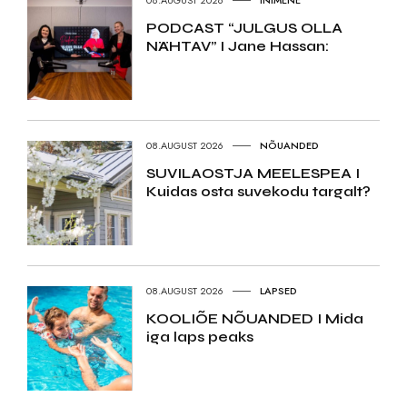
PODCAST “JULGUS OLLA
NÄHTAV” I Jane Hassan:
08.AUGUST 2026
NÕUANDED
SUVILAOSTJA MEELESPEA I
Kuidas osta suvekodu targalt?
08.AUGUST 2026
LAPSED
KOOLIÕE NÕUANDED I Mida
iga laps peaks