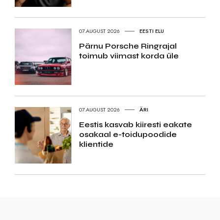
07.AUGUST 2026
EESTI ELU
Pärnu Porsche Ringrajal
toimub viimast korda üle
07.AUGUST 2026
ÄRI
Eestis kasvab kiiresti eakate
osakaal e-toidupoodide
klientide