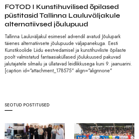
FOTOD I Kunstihuvilised õpilased
püstitasid Tallinna Lauluväljakule
alternatiivsed jõulupuud
Tallinna Lauluväljakul esimesel advendil avatud Jõulupark
täienes alternatiivsete jõulupuude väljapanekuga. Eesti
Kunstikoolide Liidu eestvedamisel ja kunstihuviliste õpilaste
poolt valmistatud fantaasiaküllased jõulukuused pakuvad
jalutajatele silmailu ja üllatavad leidlikkusega kuni 9. jaanuarini.
[caption id="attachment_178575" align="alignnone"
SEOTUD POSTITUSED