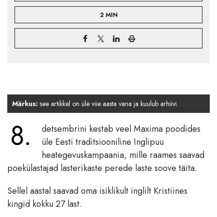
2 MIN
Märkus:
see artikkel on üle viie aasta vana ja kuulub arhiivi.
8.
detsembrini kestab veel Maxima poodides
üle Eesti traditsiooniline Inglipuu
heategevuskampaania, mille raames saavad
poekülastajad lasterikaste perede laste soove täita.
Sellel aastal saavad oma isiklikult inglilt Kristiines
kingid kokku 27 last.