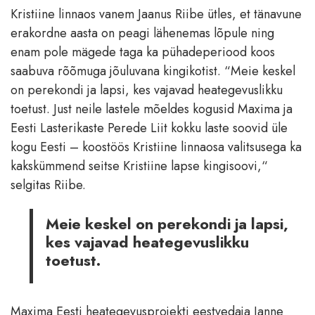
Kristiine linnaos vanem Jaanus Riibe ütles, et tänavune
erakordne aasta on peagi lähenemas lõpule ning
enam pole mägede taga ka pühadeperiood koos
saabuva rõõmuga jõuluvana kingikotist. “Meie keskel
on perekondi ja lapsi, kes vajavad heategevuslikku
toetust. Just neile lastele mõeldes kogusid Maxima ja
Eesti Lasterikaste Perede Liit kokku laste soovid üle
kogu Eesti – koostöös Kristiine linnaosa valitsusega ka
kakskümmend seitse Kristiine lapse kingisoovi,“
selgitas Riibe.
Meie keskel on perekondi ja lapsi,
kes vajavad heategevuslikku
toetust.
Maxima Eesti heategevusprojekti eestvedaja Janne