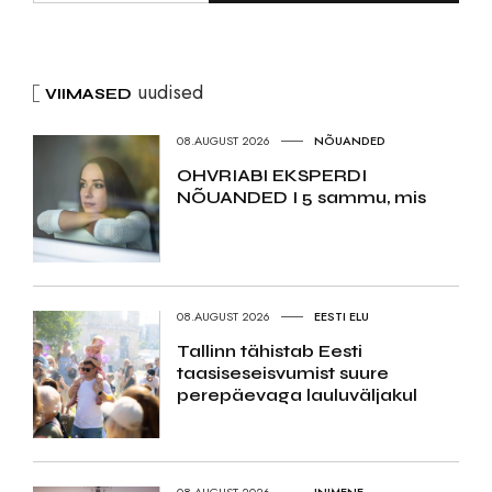
uudised
VIIMASED
08.AUGUST 2026
NÕUANDED
OHVRIABI EKSPERDI
NÕUANDED I 5 sammu, mis
08.AUGUST 2026
EESTI ELU
Tallinn tähistab Eesti
taasiseseisvumist suure
perepäevaga lauluväljakul
08.AUGUST 2026
INIMENE