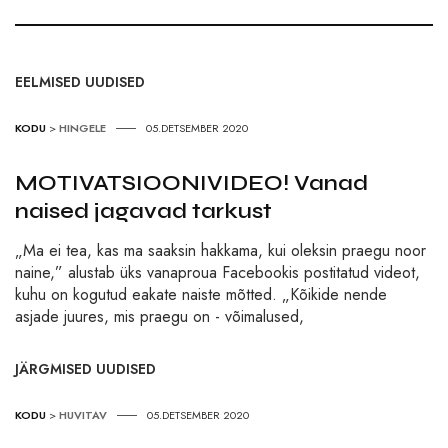
EELMISED UUDISED
KODU
>
HINGELE
05.DETSEMBER 2020
MOTIVATSIOONIVIDEO! Vanad
naised jagavad tarkust
„Ma ei tea, kas ma saaksin hakkama, kui oleksin praegu noor
naine,” alustab üks vanaproua Facebookis postitatud videot,
kuhu on kogutud eakate naiste mõtted. „Kõikide nende
asjade juures, mis praegu on - võimalused,
JÄRGMISED UUDISED
KODU
>
HUVITAV
05.DETSEMBER 2020