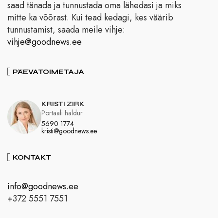
saad tänada ja tunnustada oma lähedasi ja miks
mitte ka võõrast. Kui tead kedagi, kes väärib
tunnustamist, saada meile vihje:
vihje@goodnews.ee
PÄEVATOIMETAJA
KRISTI ZIRK
Portaali haldur
5690 1774
kristi@goodnews.ee
KONTAKT
info@goodnews.ee
+372 5551 7551