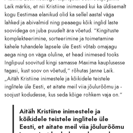
Laik märkis, et nii Kristiine inimesed kui ka üldisemalt
kogu Eestimaa elanikud olid ka sellel aastal väga
lahked ja abivalmid ning peaaegu kõik inglid laste
soovidega on juba puudelt ära võetud. “Kingituste
komplekteerimine, sorteerimine ja toimetamine
kahele tuhandele lapsele üle Eesti võtab omajagu
aega ning on väga oluline, et head inimesed tooks
Inglipuul soovitud kingi samasse Maxima kauplusesse
tagasi, kust soov on võetud,“ rõhutas Janne Laik.
„Aitäh Kristiine inimestele ja kõikidele teistele
inglitele üle Eesti, et aitate meil viia jõulurõõmu ja -
soojust kodudesse, kus seda kõige rohkem vaja on.“
Aitäh Kristiine inimestele ja
kõikidele teistele inglitele üle
Eesti, et aitate meil viia jõulurõõmu