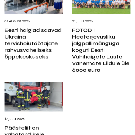
04.AUGUST 2026
21.JUULI 2026
Eesti haiglad saavad
FOTOD I
Ukraina
Heategevusliku
tervishoiutöötajate
jalgpallimänguga
rahvusvaheliseks
koguti Eesti
õppekeskuseks
Vähihaigete Laste
Vanemate Liidule üle
6000 euro
17.JUULI 2026
Päästeliit on
vabatahtlikele