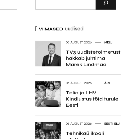
uudised
VIIMASED
06.AUGUST 2026
MELU
TV3 uudistetoimetust
hakkab juhtima
Marek Lindmaa
06.AUGUST 2026
ÄRI
Telia ja LHV
Kindlustus tõid turule
Eesti
06.AUGUST 2026
EESTI ELU
Tehnikaülikooli