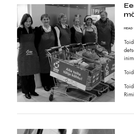
Ee
mö
HEAD 
Toid
dets
inim
Toi
Toid
Rimi