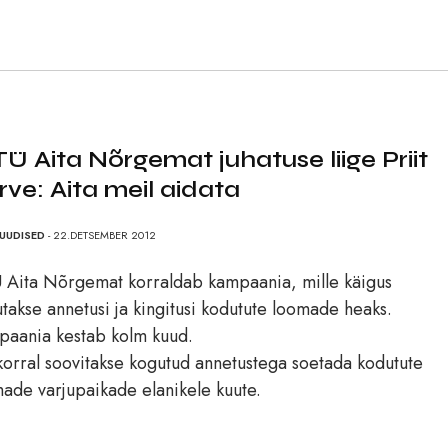
Ü Aita Nõrgemat juhatuse liige Priit
rve: Aita meil aidata
UUDISED
- 22.DETSEMBER 2012
Aita Nõrgemat korraldab kampaania, mille käigus
takse annetusi ja kingitusi kodutute loomade heaks.
aania kestab kolm kuud.
korral soovitakse kogutud annetustega soetada kodutute
ade varjupaikade elanikele kuute.