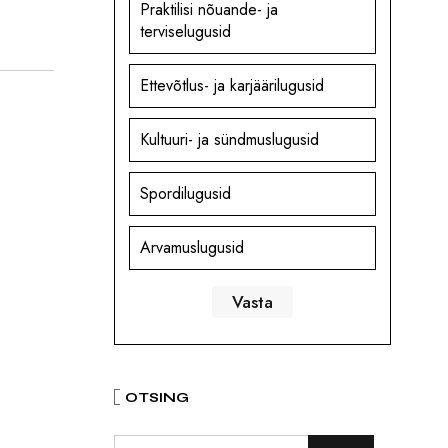
Praktilisi nõuande- ja
terviselugusid
Ettevõtlus- ja karjäärilugusid
Kultuuri- ja sündmuslugusid
Spordilugusid
Arvamuslugusid
OTSING