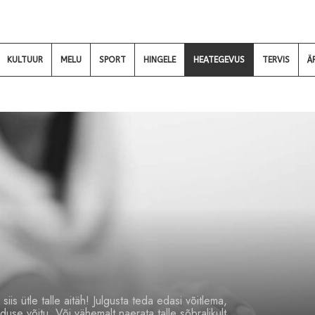
KULTUUR
MELU
SPORT
HINGELE
HEATEGEVUS
TERVIS
Ä
s ütle talle aitäh! Julgusta teda edasi võitlema,
duse võitu. Või vähemalt naerata talle sõbralikult.