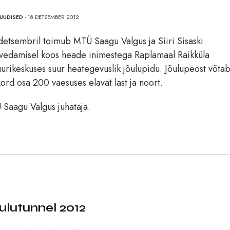
UUDISED
- 18.DETSEMBER 2012
detsembril toimub MTÜ Saagu Valgus ja Siiri Sisaski
vedamisel koos heade inimestega Raplamaal Raikküla
uurikeskuses suur heategevuslik jõulupidu. Jõulupeost võta
ord osa 200 vaesuses elavat last ja noort.
Saagu Valgus juhataja.
ulutunnel 2012