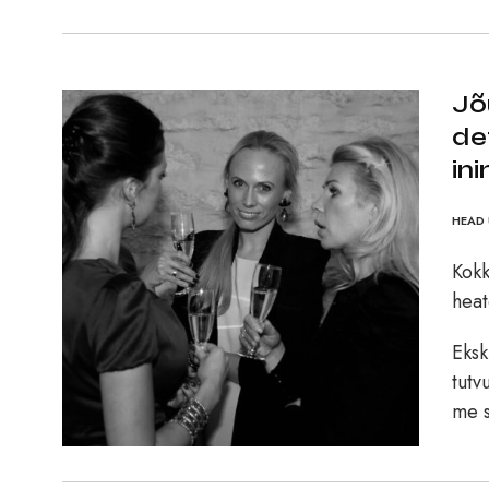
Jõ
de
in
HEAD 
Kokk
heat
Eksk
tutv
me 