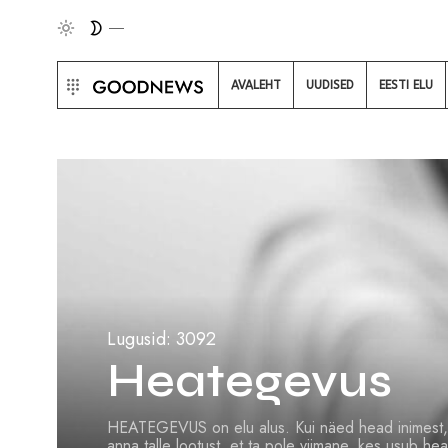
AVALEHT
UUDISED
EESTI ELU
Lugusid: 3092
Heategevus
HEATEGEVUS on elu alus. Kui näed head inimest, sii
anna talle lootust, et ta pole viimane, kes usub hea