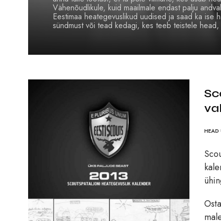
Vähenõudlikule, kuid maailmale endast palju andvale
Eestimaa heategevuslikud uudised ja saad ka ise h
sündmust või tead kedagi, kes teeb teistele head
Sc
va
HEAD 
Scou
kale
ühin
Osta
male