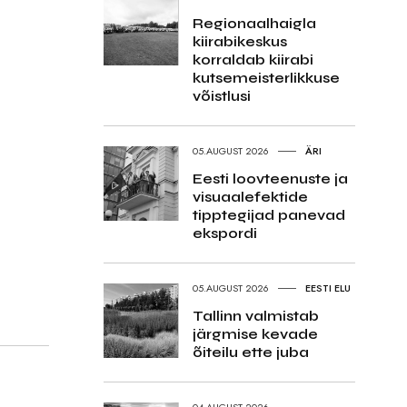
Regionaalhaigla
kiirabikeskus
korraldab kiirabi
kutsemeisterlikkuse
võistlusi
05.AUGUST 2026
ÄRI
Eesti loovteenuste ja
visuaalefektide
tipptegijad panevad
ekspordi
05.AUGUST 2026
EESTI ELU
Tallinn valmistab
järgmise kevade
õiteilu ette juba
04.AUGUST 2026