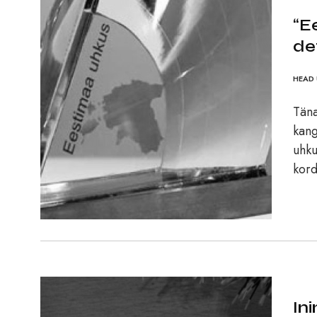
“E
de
HEAD 
Täna
kang
uhku
kord
In