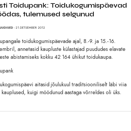
sti Toidupank: Toidukogumispäevad
ödas, tulemused selgunud
UUDISED
- 21.DETSEMBER 2012
upangale toidukogumispäevade ajal, 8.-9. ja 15.-16.
embril, annetasid kaupluste külastajad puududes elavate
este abistamiseks kokku 42 164 ühikut toidukaupa.
dupank
ukogumispäevi aitasid jõulukuul traditsiooniliselt läbi viia
 kauplused, kuigi möödunud aastaga võrreldes oli üks.