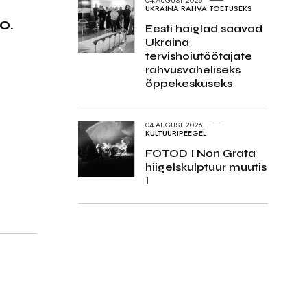
UKRAINA RAHVA TOETUSEKS
0.
Eesti haiglad saavad
Ukraina
tervishoiutöötajate
rahvusvaheliseks
õppekeskuseks
04.AUGUST 2026
KULTUURIPEEGEL
FOTOD I Non Grata
hiigelskulptuur muutis
I