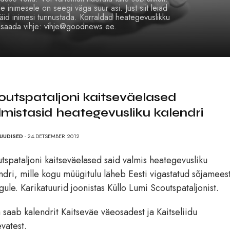
 inimesele on seegi väga suur asi. Just siit leiad
äid inimesi tunnustada. Korraldad heategevuslikku
, saada vihje: vihje@goodnews.ee.
outspataljoni kaitseväelased
lmistasid heategevusliku kalendri
UUDISED
- 24.DETSEMBER 2012
tspataljoni kaitseväelased said valmis heategevusliku
ndri, mille kogu müügitulu läheb Eesti vigastatud sõjamees
gule. Karikatuurid joonistas Küllo Lumi Scoutspataljonist.
 saab kalendrit Kaitseväe väeosadest ja Kaitseliidu
vatest.