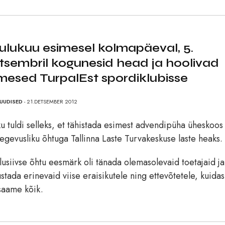
ulukuu esimesel kolmapäeval, 5.
tsembril kogunesid head ja hoolivad
imesed TurpalEst spordiklubisse
UUDISED
- 21.DETSEMBER 2012
u tuldi selleks, et tähistada esimest advendipüha üheskoos
egevusliku õhtuga Tallinna Laste Turvakeskuse laste heaks.
lusiivse õhtu eesmärk oli tänada olemasolevaid toetajaid ja
ustada erinevaid viise eraisikutele ning ettevõtetele, kuidas
saame kõik.