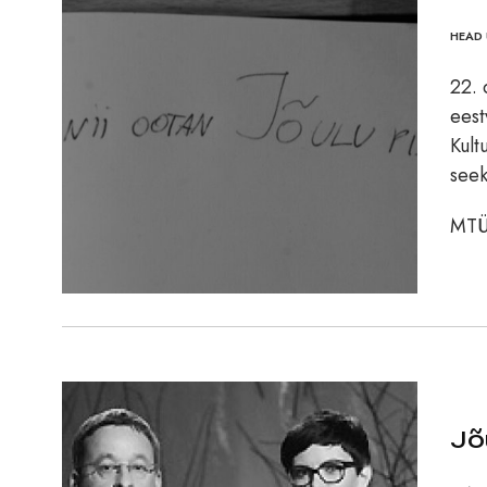
HEAD 
22. 
eest
Kult
seek
MTÜ 
Jõ