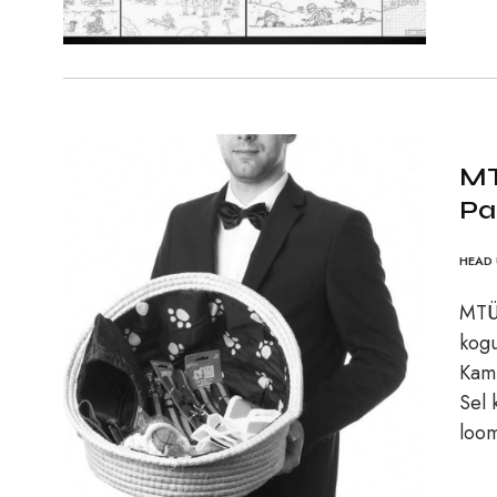
MT
Pa
HEAD 
MTÜ 
kogu
Kamp
Sel 
loom