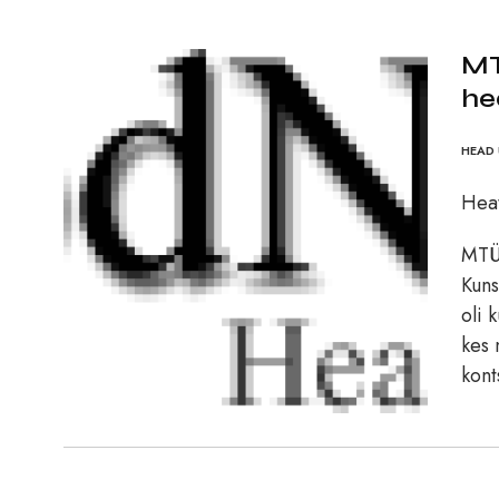
MT
he
HEAD 
Heat
MTÜ 
Kuns
oli 
kes 
kont