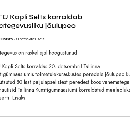
Ü Kopli Selts korraldab
ategevusliku jõulupeo
UUDISED
- 21.DETSEMBER 2012
egevus on raskel ajal hoogustunud
Kopli Selts korraldas 20. detsembril Tallinna
tigümnaasiumis toimetulekuraskustes peredele jõulupeo k
kutsutud 80 last paljulapselistest peredest koos vanematega
nautisid Tallinna Kunstigümnaasiumi korraldatud meeleoluk
serti. Lisaks.