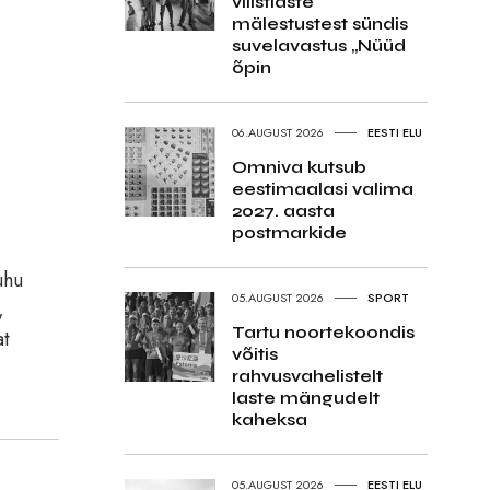
vilistlaste
mälestustest sündis
suvelavastus „Nüüd
õpin
06.AUGUST 2026
EESTI ELU
Omniva kutsub
eestimaalasi valima
2027. aasta
postmarkide
uhu
05.AUGUST 2026
SPORT
,
Tartu noortekoondis
at
võitis
rahvusvahelistelt
laste mängudelt
kaheksa
05.AUGUST 2026
EESTI ELU