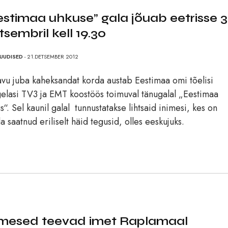
estimaa uhkuse” gala jõuab eetrisse 3
tsembril kell 19.30
UUDISED
- 21.DETSEMBER 2012
vu juba kaheksandat korda austab Eestimaa omi tõelisi
elasi TV3 ja EMT koostöös toimuval tänugalal „Eestimaa
s“. Sel kaunil galal tunnustatakse lihtsaid inimesi, kes on
a saatnud eriliselt häid tegusid, olles eeskujuks.
imesed teevad imet Raplamaal