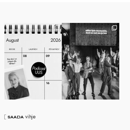
vihje
SAADA