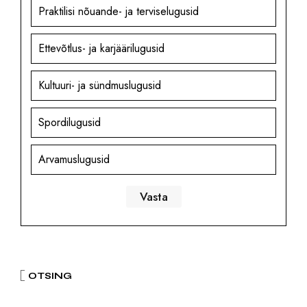
Praktilisi nõuande- ja terviselugusid
Ettevõtlus- ja karjäärilugusid
Kultuuri- ja sündmuslugusid
Spordilugusid
Arvamuslugusid
OTSING