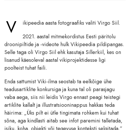
V
ikipeedia aasta fotograafiks valiti Virgo Siil.
2021. aastal mitmekordistus Eesti päritolu
droonipiltide ja -videote hulk Vikipeedia pildipangas.
Selle taga oli Virgo Siil ehk kasutaja Sillerkiil, kes on
lisanud käesoleval aastal vikiprojektidesse ligi
poolteist tuhat faili.
Enda sattumist Viki-ilma seostab ta eelkõige ühe
teadusartiklite konkursiga ja kuna tal oli parasjagu
vaba aega, siis nii leidis Virgo ennast peagi teistegi
artiklite kallalt ja illustratsiooninappus hakkas teda
häirima: „Üks pilt ei ütle tingimata rohkem kui tuhat
sõna, aga kindlasti aitab see infot paremini talletada,
isiku, koha, objekti või tegevuse konteksti selgitada.”