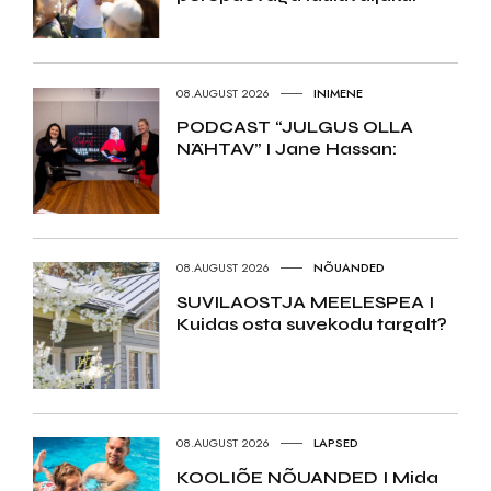
08.AUGUST 2026
INIMENE
PODCAST “JULGUS OLLA
NÄHTAV” I Jane Hassan:
08.AUGUST 2026
NÕUANDED
SUVILAOSTJA MEELESPEA I
Kuidas osta suvekodu targalt?
08.AUGUST 2026
LAPSED
KOOLIÕE NÕUANDED I Mida