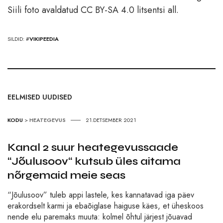
Siili foto avaldatud CC BY-SA 4.0 litsentsi all.
SILDID: #
VIKIPEEDIA
EELMISED UUDISED
KODU
>
HEATEGEVUS
21.DETSEMBER 2021
Kanal 2 suur heategevussaade
“Jõulusoov“ kutsub üles aitama
nõrgemaid meie seas
“Jõulusoov” tuleb appi lastele, kes kannatavad iga päev
erakordselt karmi ja ebaõiglase haiguse käes, et üheskoos
nende elu paremaks muuta: kolmel õhtul järjest jõuavad