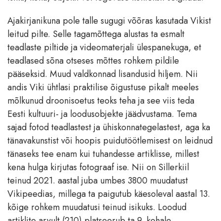
Ajakirjanikuna pole talle sugugi võõras kasutada Vikist
leitud pilte. Selle tagamõttega alustas ta esmalt
teadlaste piltide ja videomaterjali ülespanekuga, et
teadlased sõna otseses mõttes rohkem pildile
pääseksid. Muud valdkonnad lisandusid hiljem. Nii
andis Viki ühtlasi praktilise õigustuse pikalt meeles
mõlkunud droonisoetus teoks teha ja see viis teda
Eesti kultuuri- ja loodusobjekte jäädvustama. Tema
sajad fotod teadlastest ja ühiskonnategelastest, aga ka
tänavakunstist või hoopis puidutöötlemisest on leidnud
tänaseks tee enam kui tuhandesse artiklisse, millest
kena hulga kirjutas fotograaf ise. Nii on Sillerkiil
teinud 2021. aastal juba umbes 3800 muudatust
Vikipeedias, millega ta paigutub käesoleval aastal 13.
kõige rohkem muudatusi teinud isikuks. Loodud
artiklite arvult (210) platseerub ta 9. kohale.