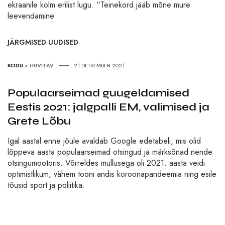
ekraanile kolm erilist lugu. “Teinekord jääb mõne mure
leevendamine
JÄRGMISED UUDISED
KODU
>
HUVITAV
21.DETSEMBER 2021
Populaarseimad guugeldamised
Eestis 2021: jalgpalli EM, valimised ja
Grete Lõbu
Igal aastal enne jõule avaldab Google edetabeli, mis olid
lõppeva aasta populaarseimad otsingud ja märksõnad nende
otsingumootoris. Võrreldes mullusega oli 2021. aasta veidi
optimistlikum, vähem tooni andis koroonapandeemia ning esile
tõusid sport ja poliitika.