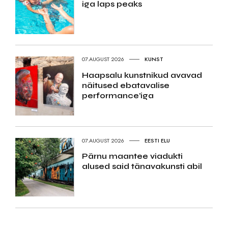
iga laps peaks
07.AUGUST 2026
KUNST
Haapsalu kunstnikud avavad
näitused ebatavalise
performance’iga
07.AUGUST 2026
EESTI ELU
Pärnu maantee viadukti
alused said tänavakunsti abil