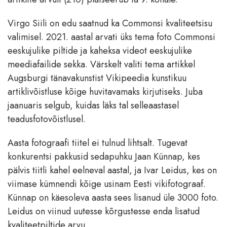
Virgo Siili on edu saatnud ka Commonsi kvaliteetsisu
valimisel. 2021. aastal arvati üks tema foto Commonsi
eeskujulike piltide ja kaheksa videot eeskujulike
meediafailide sekka. Värskelt valiti tema artikkel
Augsburgi tänavakunstist Vikipeedia kunstikuu
artiklivõistluse kõige huvitavamaks kirjutiseks. Juba
jaanuaris selgub, kuidas läks tal selleaastasel
teadusfotovõistlusel.
Aasta fotograafi tiitel ei tulnud lihtsalt. Tugevat
konkurentsi pakkusid sedapuhku Jaan Künnap, kes
pälvis tiitli kahel eelneval aastal, ja Ivar Leidus, kes on
viimase kümnendi kõige usinam Eesti vikifotograaf.
Künnap on käesoleva aasta sees lisanud üle 3000 foto.
Leidus on viinud uutesse kõrgustesse enda lisatud
kvaliteetpiltide arvu.