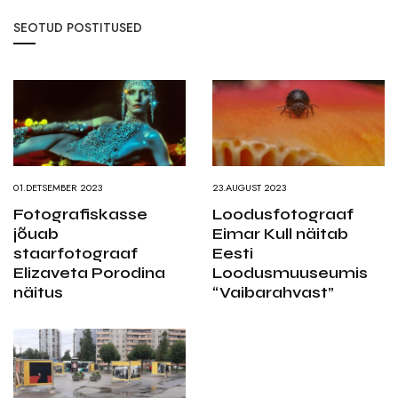
SEOTUD POSTITUSED
01.DETSEMBER 2023
23.AUGUST 2023
Fotografiskasse
Loodusfotograaf
jõuab
Eimar Kull näitab
staarfotograaf
Eesti
Elizaveta Porodina
Loodusmuuseumis
näitus
“Vaibarahvast”