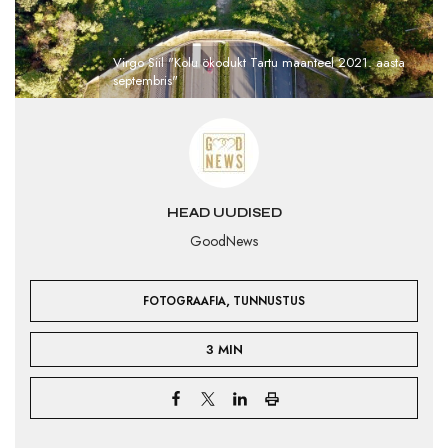
Virgo Siil "Kolu ökodukt Tartu maanteel 2021. aasta
septembris"
HEAD UUDISED
GoodNews
,
FOTOGRAAFIA
TUNNUSTUS
3 MIN