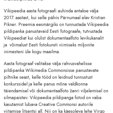
Vikipeedia aasta fotograafi auhinda antakse välja
2017. aastast, kui selle pälvis Pärnumaal elav Kristian
Pikner. Preemia eesmärgiks on tunnustada Vikipeedia
pildipanka panustavaid Eesti fotograafe, tutvustada
Vikipeediat kui olulist dokumentaalfoto levikukanalit
ja võimalust Eesti fotokunsti viimiseks miljonite
inimesteni üle kogu maailma.
Aasta fotograaf valitakse välja rahvusvahelisse
pildipanka Wikimedia Commonsisse panustavate
piltnike seast, kelle tööd on leidnud tunnustust
konkurssidel ja kelle panus mõne valdkonna
täiendamisel või dokumentaalfoto žanri viljelemisel on
silmapaistev. Vikipeedia pildipanga fotod on vaba
kasutamist lubava Creative Commonsi autorile
viitamise litsentsi all. Nii on ka käesoleva lehe Virgo