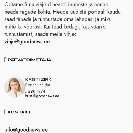
Ootame Sinu vihjeid heade inimeste ja nende
heade tegude kohta. Heade uudiste portaali kaudu
saad tänada ja tunnustada oma lähedasi ja miks
mitte ka võõrast. Kui tead kedagi, kes väärib
tunnustamist, saada meile vihje:
vihje@goodnews.ee
PÄEVATOIMETAJA
KRISTI ZIRK
Portaali haldur
5690 1774
kristi@goodnews.ee
KONTAKT
info@goodnews.ee