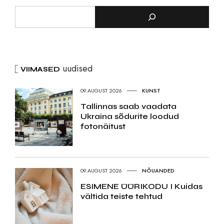
uudised
VIIMASED
09.AUGUST 2026
KUNST
Tallinnas saab vaadata
Ukraina sõdurite loodud
fotonäitust
09.AUGUST 2026
NÕUANDED
ESIMENE ÜÜRIKODU I Kuidas
vältida teiste tehtud