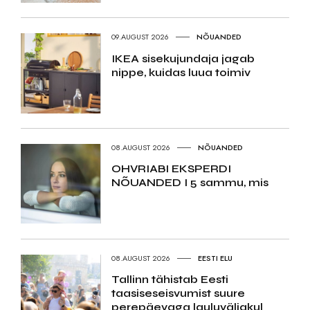
09.AUGUST 2026
NÕUANDED
IKEA sisekujundaja jagab
nippe, kuidas luua toimiv
08.AUGUST 2026
NÕUANDED
OHVRIABI EKSPERDI
NÕUANDED I 5 sammu, mis
08.AUGUST 2026
EESTI ELU
Tallinn tähistab Eesti
taasiseseisvumist suure
perepäevaga lauluväljakul