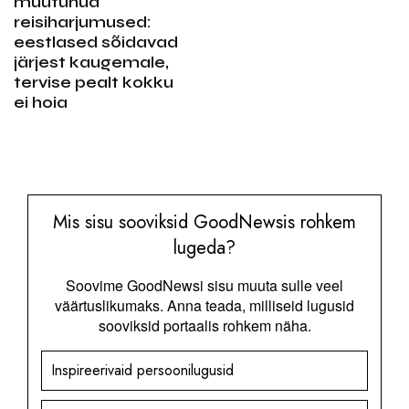
muutunud
reisiharjumused:
eestlased sõidavad
järjest kaugemale,
tervise pealt kokku
ei hoia
Mis sisu sooviksid GoodNewsis rohkem
lugeda?
Soovime GoodNewsi sisu muuta sulle veel
väärtuslikumaks. Anna teada, milliseid lugusid
sooviksid portaalis rohkem näha.
Inspireerivaid persoonilugusid