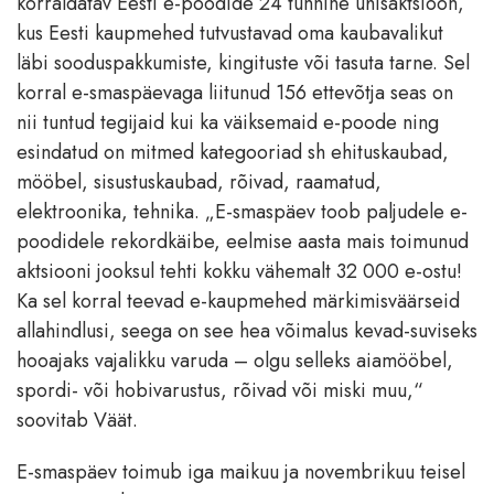
korraldatav Eesti e-poodide 24 tunnine ühisaktsioon,
kus Eesti kaupmehed tutvustavad oma kaubavalikut
läbi sooduspakkumiste, kingituste või tasuta tarne. Sel
korral e-smaspäevaga liitunud 156 ettevõtja seas on
nii tuntud tegijaid kui ka väiksemaid e-poode ning
esindatud on mitmed kategooriad sh ehituskaubad,
mööbel, sisustuskaubad, rõivad, raamatud,
elektroonika, tehnika. „E-smaspäev toob paljudele e-
poodidele rekordkäibe, eelmise aasta mais toimunud
aktsiooni jooksul tehti kokku vähemalt 32 000 e-ostu!
Ka sel korral teevad e-kaupmehed märkimisväärseid
allahindlusi, seega on see hea võimalus kevad-suviseks
hooajaks vajalikku varuda – olgu selleks aiamööbel,
spordi- või hobivarustus, rõivad või miski muu,“
soovitab Väät.
E-smaspäev toimub iga maikuu ja novembrikuu teisel