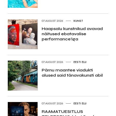
07.AUGUST 2026
KUNST
Haapsalu kunstnikud avavad
näitused ebatavalise
performance’iga
07.AUGUST 2026
EESTI ELU
Pärnu maantee viadukti
alused said tänavakunsti abil
07.AUGUST 2026
EESTI ELU
RAAMATUESITLUS