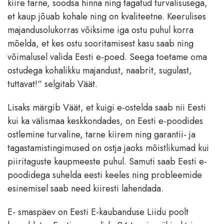
kiire tarne, soodsa hinna ning tagatud turvalisusega,
et kaup jõuab kohale ning on kvaliteetne. Keerulises
majandusolukorras võiksime iga ostu puhul korra
mõelda, et kes ostu sooritamisest kasu saab ning
võimalusel valida Eesti e-poed. Seega toetame oma
ostudega kohalikku majandust, naabrit, sugulast,
tuttavat!“ selgitab Väät.
Lisaks märgib Väät, et kuigi e-ostelda saab nii Eesti
kui ka välismaa keskkondades, on Eesti e-poodides
ostlemine turvaline, tarne kiirem ning garantii- ja
tagastamistingimused on ostja jaoks mõistlikumad kui
piiritaguste kaupmeeste puhul. Samuti saab Eesti e-
poodidega suhelda eesti keeles ning probleemide
esinemisel saab need kiiresti lahendada.
E- smaspäev on Eesti E-kaubanduse Liidu poolt