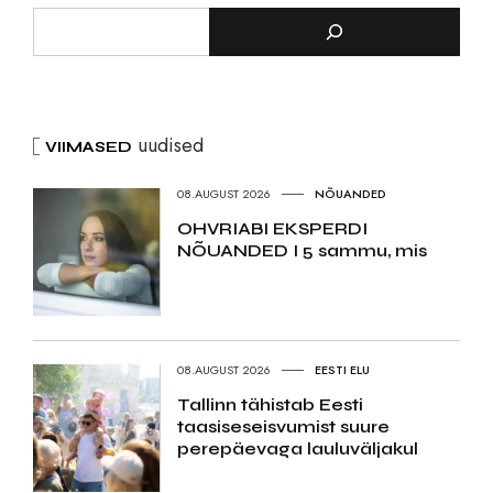
uudised
VIIMASED
08.AUGUST 2026
NÕUANDED
OHVRIABI EKSPERDI
NÕUANDED I 5 sammu, mis
08.AUGUST 2026
EESTI ELU
Tallinn tähistab Eesti
taasiseseisvumist suure
perepäevaga lauluväljakul