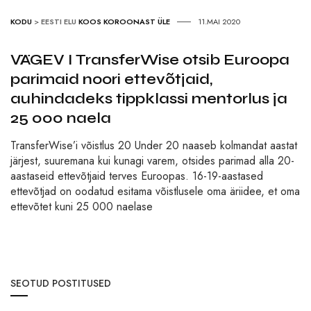
KODU
>
EESTI ELU
KOOS KOROONAST ÜLE
11.MAI 2020
VÄGEV I TransferWise otsib Euroopa
parimaid noori ettevõtjaid,
auhindadeks tippklassi mentorlus ja
25 000 naela
TransferWise’i võistlus 20 Under 20 naaseb kolmandat aastat
järjest, suuremana kui kunagi varem, otsides parimad alla 20-
aastaseid ettevõtjaid terves Euroopas. 16-19-aastased
ettevõtjad on oodatud esitama võistlusele oma äriidee, et oma
ettevõtet kuni 25 000 naelase
SEOTUD POSTITUSED