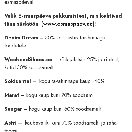
esmaspäeval.
Valik E-smaspäeva pakkumistest, mis kehtivad
täna südaööni (
www.esmaspaev.ee
):
Denim Dream
– 30% soodustus täishinnaga
toodetele
WeekendShoes.ee
– kõik jalatsid 25% ja riided,
kotid 30% soodsamalt
Sokisahtel –
kogu tavahinnaga kaup -40%
Marat
– kogu kaup kuni 70% soodsam
Sangar
– kogu kaup kuni 60% soodsamalt
Astri
– kaubavalik kuni 70% soodsamalt ja raha
tagasi