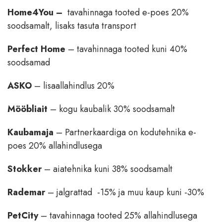
Home4You –
tavahinnaga tooted e-poes 20%
soodsamalt, lisaks tasuta transport
Perfect Home
– tavahinnaga tooted kuni 40%
soodsamad
ASKO
– lisaallahindlus 20%
Mööbliait
– kogu kaubalik 30% soodsamalt
Kaubamaja
– Partnerkaardiga on kodutehnika e-
poes 20% allahindlusega
Stokker
– aiatehnika kuni 38% soodsamalt
Rademar
– jalgrattad -15% ja muu kaup kuni -30%
PetCity
– tavahinnaga tooted 25% allahindlusega