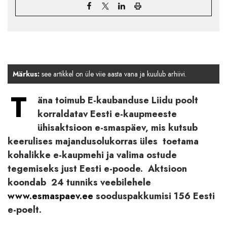
Märkus:
see artikkel on üle viie aasta vana ja kuulub arhiivi.
T
äna toimub E-kaubanduse Liidu poolt
korraldatav Eesti e-kaupmeeste
ühisaktsioon e-smaspäev, mis kutsub
keerulises majandusolukorras üles toetama
kohalikke e-kaupmehi ja valima ostude
tegemiseks just Eesti e-poode. Aktsioon
koondab 24 tunniks veebilehele
www.esmaspaev.ee
sooduspakkumisi 156 Eesti
e-poelt.