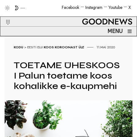
Facebook
Instagram
Youtube
X
≡
MENU
KODU
>
EESTI ELU
KOOS KOROONAST ÜLE
11.MAI 2020
TOETAME ÜHESKOOS
I Palun toetame koos
kohalikke e-kaupmehi