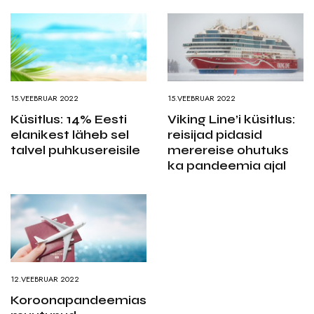
15.VEEBRUAR 2022
15.VEEBRUAR 2022
Küsitlus: 14% Eesti
Viking Line’i küsitlus:
elanikest läheb sel
reisijad pidasid
talvel puhkusereisile
merereise ohutuks
ka pandeemia ajal
12.VEEBRUAR 2022
Koroonapandeemias