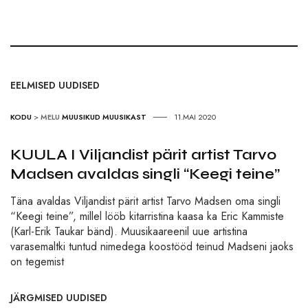
EELMISED UUDISED
KODU
>
MELU
MUUSIKUD MUUSIKAST
11.MAI 2020
KUULA I Viljandist pärit artist Tarvo
Madsen avaldas singli “Keegi teine”
Täna avaldas Viljandist pärit artist Tarvo Madsen oma singli
“Keegi teine”, millel lööb kitarristina kaasa ka Eric Kammiste
(Karl-Erik Taukar bänd). Muusikaareenil uue artistina
varasemaltki tuntud nimedega koostööd teinud Madseni jaoks
on tegemist
JÄRGMISED UUDISED