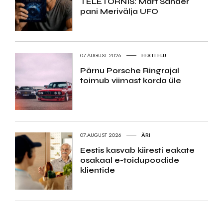
TELETORNIS: Mart Sander
pani Merivälja UFO
07.AUGUST 2026
EESTI ELU
Pärnu Porsche Ringrajal
toimub viimast korda üle
07.AUGUST 2026
ÄRI
Eestis kasvab kiiresti eakate
osakaal e-toidupoodide
klientide