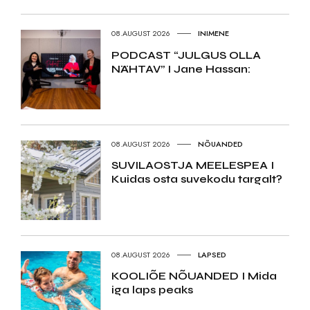
08.AUGUST 2026
INIMENE
PODCAST “JULGUS OLLA
NÄHTAV” I Jane Hassan:
08.AUGUST 2026
NÕUANDED
SUVILAOSTJA MEELESPEA I
Kuidas osta suvekodu targalt?
08.AUGUST 2026
LAPSED
KOOLIÕE NÕUANDED I Mida
iga laps peaks