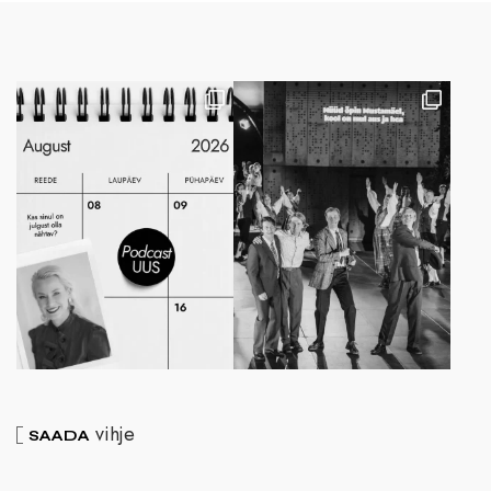
vihje
SAADA