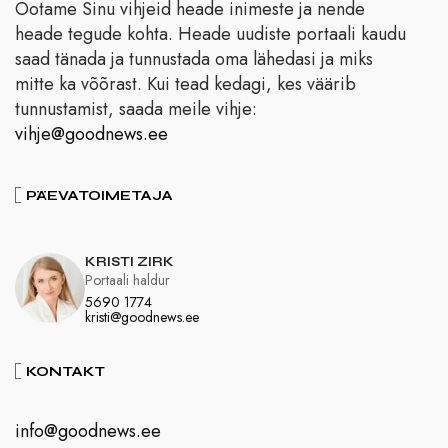
Ootame Sinu vihjeid heade inimeste ja nende
heade tegude kohta. Heade uudiste portaali kaudu
saad tänada ja tunnustada oma lähedasi ja miks
mitte ka võõrast. Kui tead kedagi, kes väärib
tunnustamist, saada meile vihje:
vihje@goodnews.ee
PÄEVATOIMETAJA
KRISTI ZIRK
Portaali haldur
5690 1774
kristi@goodnews.ee
KONTAKT
info@goodnews.ee