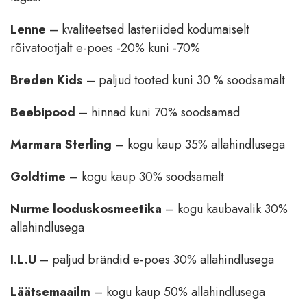
Lenne
– kvaliteetsed lasteriided kodumaiselt
rõivatootjalt e-poes -20% kuni -70%
Breden Kids
– paljud tooted kuni 30 % soodsamalt
Beebipood
– hinnad kuni 70% soodsamad
Marmara Sterling
– kogu kaup 35% allahindlusega
Goldtime
– kogu kaup 30% soodsamalt
Nurme looduskosmeetika
– kogu kaubavalik 30%
allahindlusega
I.L.U
– paljud brändid e-poes 30% allahindlusega
Läätsemaailm
– kogu kaup 50% allahindlusega