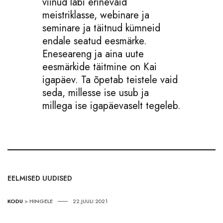
viinud läbi erinevaid
meistriklasse, webinare ja
seminare ja täitnud kümneid
endale seatud eesmärke.
Eneseareng ja aina uute
eesmärkide täitmine on Kai
igapäev. Ta õpetab teistele vaid
seda, millesse ise usub ja
millega ise igapäevaselt tegeleb.
EELMISED UUDISED
KODU
>
HINGELE
22.JUULI 2021