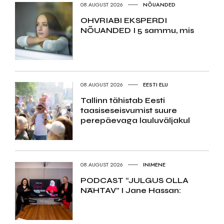
08.AUGUST 2026
NÕUANDED
OHVRIABI EKSPERDI
NÕUANDED I 5 sammu, mis
08.AUGUST 2026
EESTI ELU
Tallinn tähistab Eesti
taasiseseisvumist suure
perepäevaga lauluväljakul
08.AUGUST 2026
INIMENE
PODCAST “JULGUS OLLA
NÄHTAV” I Jane Hassan: