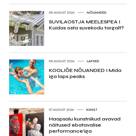
08.AUGUST 2026
NÕUANDED
SUVILAOSTJA MEELESPEA I
Kuidas osta suvekodu targalt?
08.AUGUST 2026
LAPSED
KOOLIÕE NÕUANDED I Mida
iga laps peaks
07.AUGUST 2026
KUNST
Haapsalu kunstnikud avavad
näitused ebatavalise
performance’iga