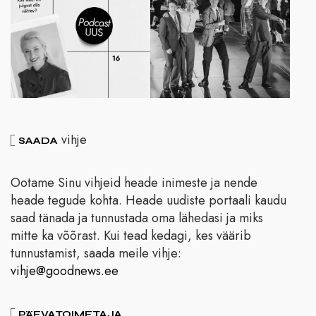
vihje
SAADA
Ootame Sinu vihjeid heade inimeste ja nende
heade tegude kohta. Heade uudiste portaali kaudu
saad tänada ja tunnustada oma lähedasi ja miks
mitte ka võõrast. Kui tead kedagi, kes väärib
tunnustamist, saada meile vihje:
vihje@goodnews.ee
PÄEVATOIMETAJA