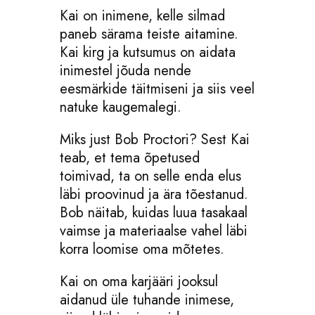
Kai on inimene, kelle silmad
paneb särama teiste aitamine.
Kai kirg ja kutsumus on aidata
inimestel jõuda nende
eesmärkide täitmiseni ja siis veel
natuke kaugemalegi.
Miks just Bob Proctori? Sest Kai
teab, et tema õpetused
toimivad, ta on selle enda elus
läbi proovinud ja ära tõestanud.
Bob näitab, kuidas luua tasakaal
vaimse ja materiaalse vahel läbi
korra loomise oma mõtetes.
Kai on oma karjääri jooksul
aidanud üle tuhande inimese,