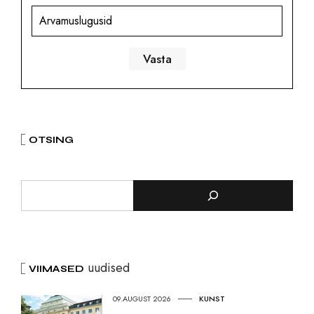
Arvamuslugusid
OTSING
uudised
VIIMASED
09.AUGUST 2026
KUNST