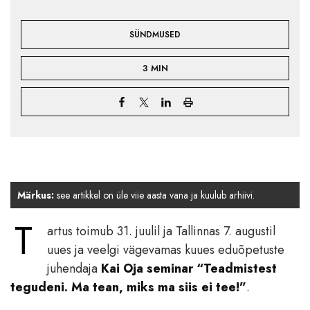
SÜNDMUSED
3 MIN
Märkus:
see artikkel on üle viie aasta vana ja kuulub arhiivi.
T
artus toimub 31. juulil ja Tallinnas 7. augustil
uues ja veelgi vägevamas kuues eduõpetuste
juhendaja
Kai Oja seminar “Teadmistest
tegudeni. Ma tean, miks ma siis ei tee!”
.