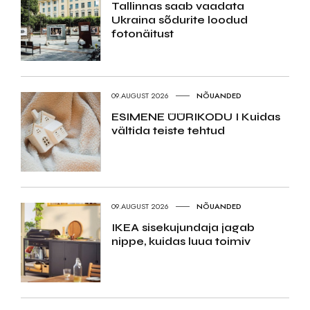
Tallinnas saab vaadata
Ukraina sõdurite loodud
fotonäitust
09.AUGUST 2026
NÕUANDED
ESIMENE ÜÜRIKODU I Kuidas
vältida teiste tehtud
09.AUGUST 2026
NÕUANDED
IKEA sisekujundaja jagab
nippe, kuidas luua toimiv