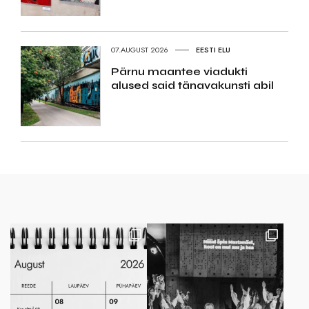
07.AUGUST 2026
EESTI ELU
Pärnu maantee viadukti
alused said tänavakunsti abil