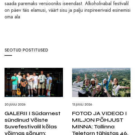
saada paremaks versiooniks iseendast. Alkoholivabal festivalil
on päev täis elamusi, väärt sisu ja palju inspireerivaid esinemisi
oma ala
SEOTUD POSTITUSED
20.JUULI 2026
13.JUULI 2026
GALERII I Südamest
FOTOD JA VIDEOD I
sündinud Võiste
MILJON PÕHJUST
Suvefestivalil kõlas
MINNA: Tallinna
võimas sõnum:
Teletorn tähistas 46.