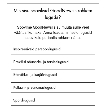
Mis sisu sooviksid GoodNewsis rohkem
lugeda?
Soovime GoodNewsi sisu muuta sulle veel
väärtuslikumaks. Anna teada, milliseid lugusid
sooviksid portaalis rohkem näha.
Inspireerivaid persoonilugusid
Praktilisi nõuande- ja terviselugusid
Ettevõtlus- ja karjäärilugusid
Kultuuri- ja sündmuslugusid
Spordilugusid