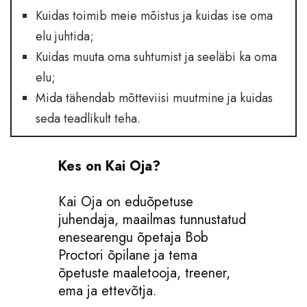
Kuidas toimib meie mõistus ja kuidas ise oma
elu juhtida;
Kuidas muuta oma suhtumist ja seeläbi ka oma
elu;
Mida tähendab mõtteviisi muutmine ja kuidas
seda teadlikult teha.
Kes on Kai Oja?
Kai Oja on eduõpetuse
juhendaja, maailmas tunnustatud
enesearengu õpetaja Bob
Proctori õpilane ja tema
õpetuste maaletooja, treener,
ema ja ettevõtja.