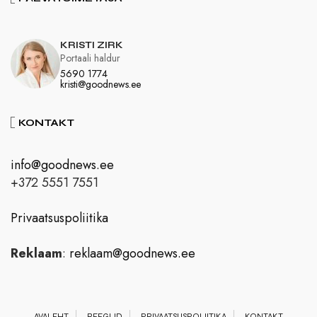
KRISTI ZIRK
Portaali haldur
5690 1774
kristi@goodnews.ee
KONTAKT
info@goodnews.ee
+372 5551 7551
Privaatsuspoliitika
Reklaam
:
reklaam@goodnews.ee
AVALEHT
REEGLID
PRIVAATSUSPOLIITIKA
KONTAKT