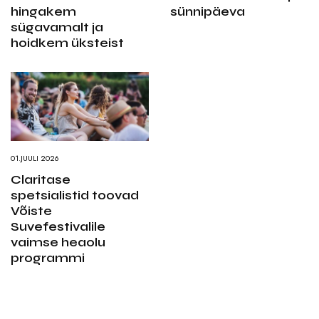
hingakem
sünnipäeva
sügavamalt ja
hoidkem üksteist
01.JUULI 2026
Claritase
spetsialistid toovad
Võiste
Suvefestivalile
vaimse heaolu
programmi