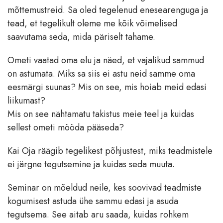
mõttemustreid. Sa oled tegelenud enesearenguga ja
tead, et tegelikult oleme me kõik võimelised
saavutama seda, mida päriselt tahame.
Ometi vaatad oma elu ja näed, et vajalikud sammud
on astumata. Miks sa siis ei astu neid samme oma
eesmärgi suunas? Mis on see, mis hoiab meid edasi
liikumast?
Mis on see nähtamatu takistus meie teel ja kuidas
sellest ometi mööda pääseda?
Kai Oja räägib tegelikest põhjustest, miks teadmistele
ei järgne tegutsemine ja kuidas seda muuta.
Seminar on mõeldud neile, kes soovivad teadmiste
kogumisest astuda ühe sammu edasi ja asuda
tegutsema. See aitab aru saada, kuidas rohkem