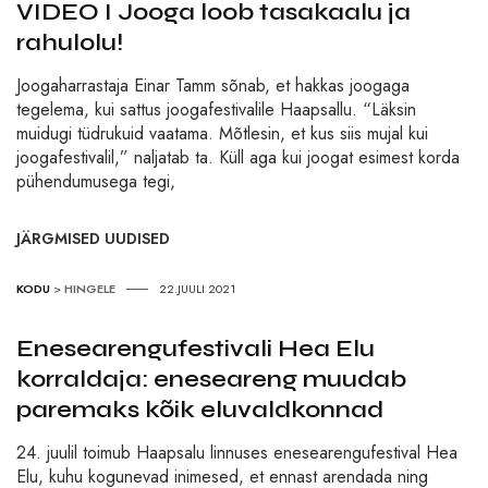
VIDEO I Jooga loob tasakaalu ja
rahulolu!
Joogaharrastaja Einar Tamm sõnab, et hakkas joogaga
tegelema, kui sattus joogafestivalile Haapsallu. “Läksin
muidugi tüdrukuid vaatama. Mõtlesin, et kus siis mujal kui
joogafestivalil,” naljatab ta. Küll aga kui joogat esimest korda
pühendumusega tegi,
JÄRGMISED UUDISED
KODU
>
HINGELE
22.JUULI 2021
Enesearengufestivali Hea Elu
korraldaja: eneseareng muudab
paremaks kõik eluvaldkonnad
24. juulil toimub Haapsalu linnuses enesearengufestival Hea
Elu, kuhu kogunevad inimesed, et ennast arendada ning