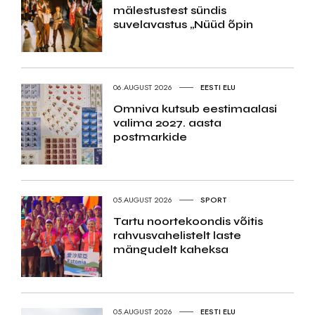
mälestustest sündis
suvelavastus „Nüüd õpin
06.AUGUST 2026
EESTI ELU
Omniva kutsub eestimaalasi
valima 2027. aasta
postmarkide
05.AUGUST 2026
SPORT
Tartu noortekoondis võitis
rahvusvahelistelt laste
mängudelt kaheksa
05.AUGUST 2026
EESTI ELU