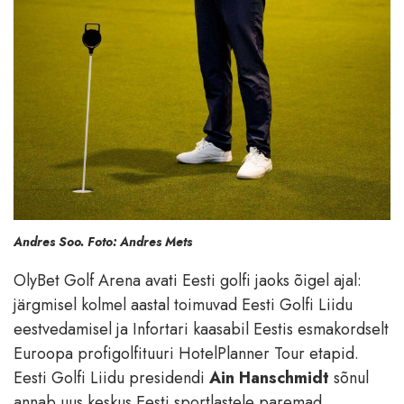
Andres Soo. Foto: Andres Mets
OlyBet Golf Arena avati Eesti golfi jaoks õigel ajal:
järgmisel kolmel aastal toimuvad Eesti Golfi Liidu
eestvedamisel ja Infortari kaasabil Eestis esmakordselt
Euroopa profigolfituuri HotelPlanner Tour etapid.
Eesti Golfi Liidu presidendi
Ain Hanschmidt
sõnul
annab uus keskus Eesti sportlastele paremad