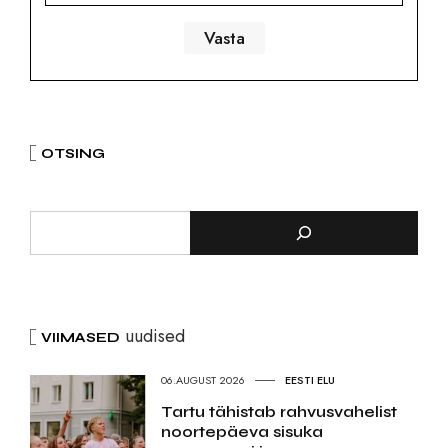
OTSING
uudised
VIIMASED
06.AUGUST 2026
EESTI ELU
Tartu tähistab rahvusvahelist
noortepäeva sisuka