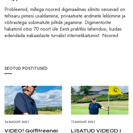
Probleemid, millega noored digimaailmas silmitsi seisavad on
tehisaru pimesi usaldamiine, privaatsete andmete lekkimine ja
võõrastega sobimatute piltide jagamine. Digimentorite
häkatonil otsis 70 noort üle Eesti praktilisi lahendusi, kuidas
edendada eakaaslaste turvalist internetikäitumist. Noored
SEOTUD POSTITUSED
14.AUGUST 2021
11.AUGUST 2021
VIDEO! Golfitreener
LISATUD VIDEOD I