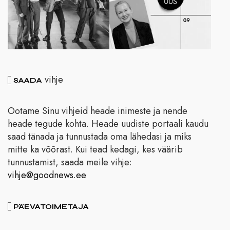
vihje
SAADA
Ootame Sinu vihjeid heade inimeste ja nende
heade tegude kohta. Heade uudiste portaali kaudu
saad tänada ja tunnustada oma lähedasi ja miks
mitte ka võõrast. Kui tead kedagi, kes väärib
tunnustamist, saada meile vihje:
vihje@goodnews.ee
PÄEVATOIMETAJA