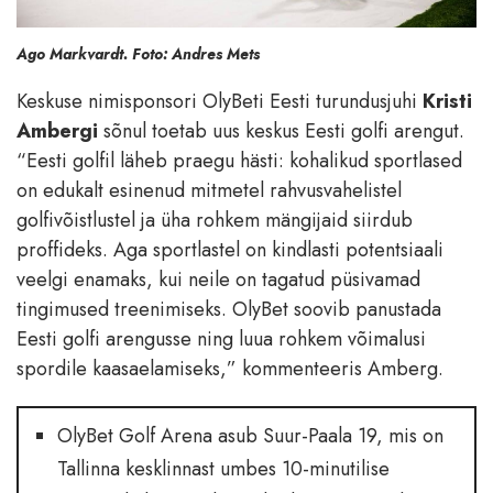
Ago Markvardt. Foto: Andres Mets
Keskuse nimisponsori OlyBeti Eesti turundusjuhi
Kristi
Ambergi
sõnul toetab uus keskus Eesti golfi arengut.
“Eesti golfil läheb praegu hästi: kohalikud sportlased
on edukalt esinenud mitmetel rahvusvahelistel
golfivõistlustel ja üha rohkem mängijaid siirdub
proffideks. Aga sportlastel on kindlasti potentsiaali
veelgi enamaks, kui neile on tagatud püsivamad
tingimused treenimiseks. OlyBet soovib panustada
Eesti golfi arengusse ning luua rohkem võimalusi
spordile kaasaelamiseks,” kommenteeris Amberg.
OlyBet Golf Arena asub Suur-Paala 19, mis on
Tallinna kesklinnast umbes 10-minutilise