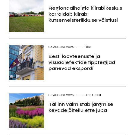
Regionaalhaigla kiirabikeskus
korraldab kiirabi
kutsemeisterlikkuse võistlusi
05.AUGUST 2026
ÄRI
Eesti loovteenuste ja
visuaalefektide tipptegijad
panevad ekspordi
05.AUGUST 2026
EESTI ELU
Tallinn valmistab järgmise
kevade õiteilu ette juba