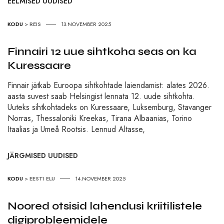
EELMISED UUDISED
KODU
>
REIS
13.NOVEMBER 2025
Finnairi 12 uue sihtkoha seas on ka
Kuressaare
Finnair jätkab Euroopa sihtkohtade laiendamist: alates 2026.
aasta suvest saab Helsingist lennata 12. uude sihtkohta.
Uuteks sihtkohtadeks on Kuressaare, Luksemburg, Stavanger
Norras, Thessaloniki Kreekas, Tirana Albaanias, Torino
Itaalias ja Umeå Rootsis. Lennud Altasse,
JÄRGMISED UUDISED
KODU
>
EESTI ELU
14.NOVEMBER 2025
Noored otsisid lahendusi kriitilistele
digiprobleemidele