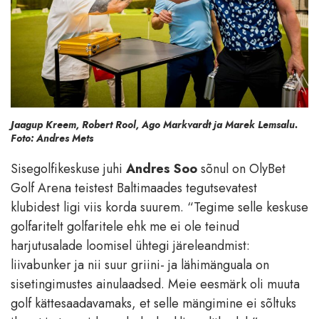
Jaagup Kreem, Robert Rool, Ago Markvardt ja Marek Lemsalu.
Foto: Andres Mets
Sisegolfikeskuse juhi
Andres Soo
sõnul on OlyBet
Golf Arena teistest Baltimaades tegutsevatest
klubidest ligi viis korda suurem. “Tegime selle keskuse
golfaritelt golfaritele ehk me ei ole teinud
harjutusalade loomisel ühtegi järeleandmist:
liivabunker ja nii suur griini- ja lähimänguala on
sisetingimustes ainulaadsed. Meie eesmärk oli muuta
golf kättesaadavamaks, et selle mängimine ei sõltuks