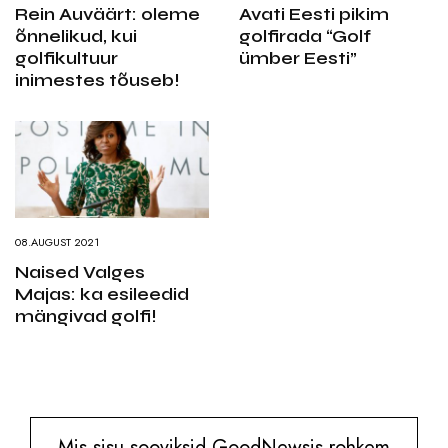
Rein Auväärt: oleme
Avati Eesti pikim
õnnelikud, kui
golfirada “Golf
golfikultuur
ümber Eesti”
inimestes tõuseb!
08.AUGUST 2021
Naised Valges
Majas: ka esileedid
mängivad golfi!
Mis sisu sooviksid GoodNewsis rohkem