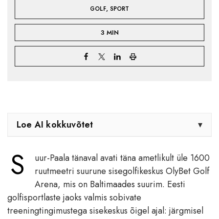
,
GOLF
SPORT
3 MIN
Loe AI kokkuvõtet
▾
S
uur-Paala tänaval avati täna ametlikult üle 1600
ruutmeetri suurune sisegolfikeskus OlyBet Golf
Arena, mis on Baltimaades suurim. Eesti
golfisportlaste jaoks valmis sobivate
treeningtingimustega sisekeskus õigel ajal: järgmisel