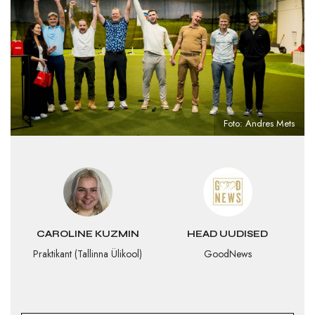
Foto: Andres Mets
CAROLINE KUZMIN
HEAD UUDISED
Praktikant (Tallinna Ülikool)
GoodNews