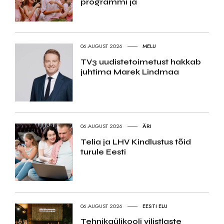
programmi ja
06.AUGUST 2026
MELU
TV3 uudistetoimetust hakkab
juhtima Marek Lindmaa
06.AUGUST 2026
ÄRI
Telia ja LHV Kindlustus tõid
turule Eesti
06.AUGUST 2026
EESTI ELU
Tehnikaülikooli vilistlaste