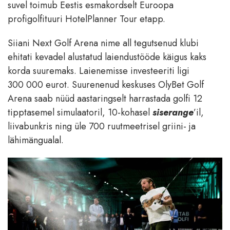
suvel toimub Eestis esmakordselt Euroopa
profigolfituuri HotelPlanner Tour etapp.
Siiani Next Golf Arena nime all tegutsenud klubi
ehitati kevadel alustatud laiendustööde käigus kaks
korda suuremaks. Laienemisse investeeriti ligi
300 000 eurot. Suurenenud keskuses OlyBet Golf
Arena saab nüüd aastaringselt harrastada golfi 12
tipptasemel simulaatoril, 10-kohasel
siserange
’il,
liivabunkris ning üle 700 ruutmeetrisel griini- ja
lähimängualal.