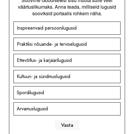
Soovime GoodNewsi sisu muuta sulle veel
väärtuslikumaks. Anna teada, milliseid lugusid
sooviksid portaalis rohkem näha.
Inspireerivaid persoonilugusid
Praktilisi nõuande- ja terviselugusid
Ettevõtlus- ja karjäärilugusid
Kultuuri- ja sündmuslugusid
Spordilugusid
Arvamuslugusid