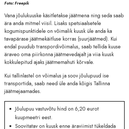
Foto: Freepik
Vana jõulukuuske käsitletakse jäätmena ning seda saab
ära anda mitmel viisil. Lisaks spetsiaalsetele
kogumispunktidele on võimalik kuusk üle anda ka
tavapärase jäätmekäitluse korras (suurjäätmed). Kui
endal puudub transpordivõimalus, saab tellida kuuse
äraveo oma piirkonna jäätmevedajalt ja viia kuusk
kokkulepitud ajaks jäätmemahuti kõrvale.
Kui tallinlastel on võimalus ja soov jõulupuud ise
transportida, saab need üle anda kõigis Tallinna
jäätmejaamades.
Jõulupuu vastuvõtu hind on 6,20 eurot
kuupmeetri eest.
Soovitatav on kuusk enne äraviimist tükeldada