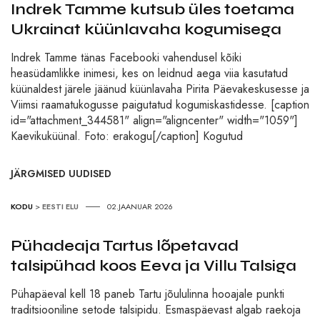
Indrek Tamme kutsub üles toetama
Ukrainat küünlavaha kogumisega
Indrek Tamme tänas Facebooki vahendusel kõiki
heasüdamlikke inimesi, kes on leidnud aega viia kasutatud
küünaldest järele jäänud küünlavaha Pirita Päevakeskusesse ja
Viimsi raamatukogusse paigutatud kogumiskastidesse. [caption
id="attachment_344581" align="aligncenter" width="1059"]
Kaevikuküünal. Foto: erakogu[/caption] Kogutud
JÄRGMISED UUDISED
KODU
>
EESTI ELU
02.JAANUAR 2026
Pühadeaja Tartus lõpetavad
talsipühad koos Eeva ja Villu Talsiga
Pühapäeval kell 18 paneb Tartu jõululinna hooajale punkti
traditsiooniline setode talsipidu. Esmaspäevast algab raekoja