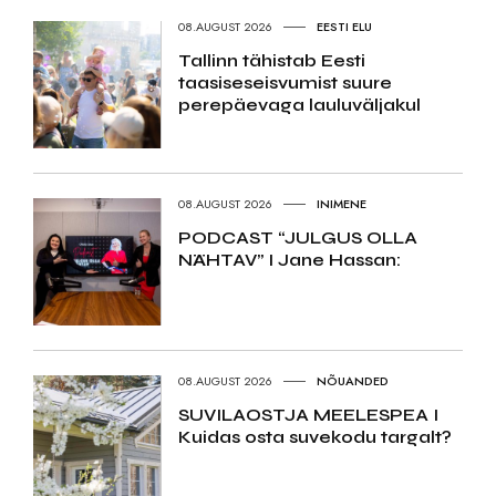
08.AUGUST 2026
EESTI ELU
Tallinn tähistab Eesti
taasiseseisvumist suure
perepäevaga lauluväljakul
08.AUGUST 2026
INIMENE
PODCAST “JULGUS OLLA
NÄHTAV” I Jane Hassan:
08.AUGUST 2026
NÕUANDED
SUVILAOSTJA MEELESPEA I
Kuidas osta suvekodu targalt?