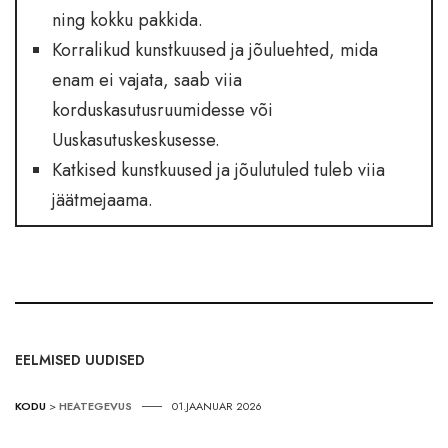
ning kokku pakkida.
Korralikud kunstkuused ja jõuluehted, mida
enam ei vajata, saab viia
korduskasutusruumidesse või
Uuskasutuskeskusesse.
Katkised kunstkuused ja jõulutuled tuleb viia
jäätmejaama.
EELMISED UUDISED
KODU
>
HEATEGEVUS
01.JAANUAR 2026