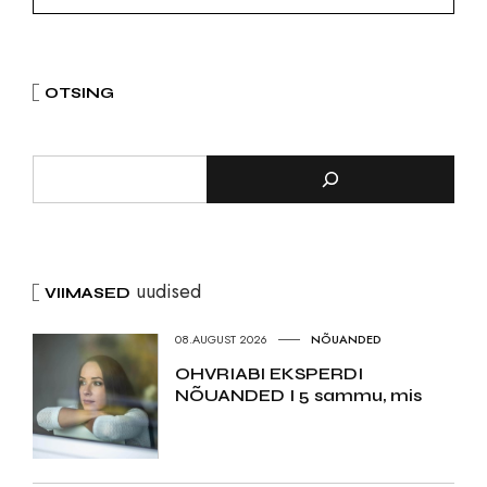
OTSING
uudised
VIIMASED
08.AUGUST 2026
NÕUANDED
OHVRIABI EKSPERDI
NÕUANDED I 5 sammu, mis