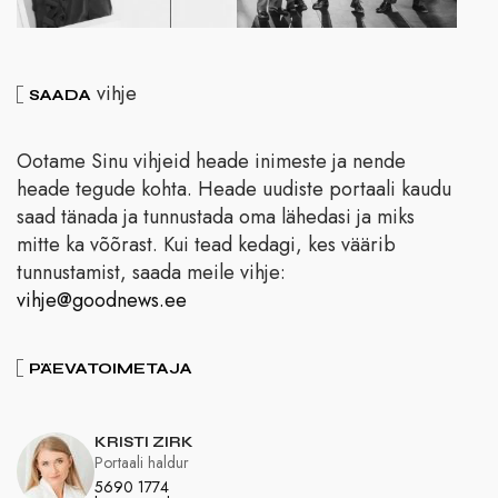
vihje
SAADA
Ootame Sinu vihjeid heade inimeste ja nende
heade tegude kohta. Heade uudiste portaali kaudu
saad tänada ja tunnustada oma lähedasi ja miks
mitte ka võõrast. Kui tead kedagi, kes väärib
tunnustamist, saada meile vihje:
vihje@goodnews.ee
PÄEVATOIMETAJA
KRISTI ZIRK
Portaali haldur
5690 1774