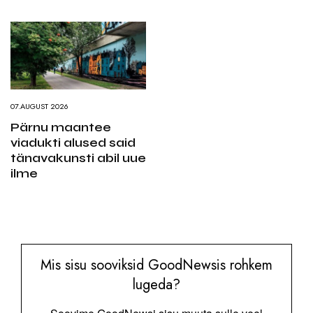
07.AUGUST 2026
Pärnu maantee
viadukti alused said
tänavakunsti abil uue
ilme
Mis sisu sooviksid GoodNewsis rohkem
lugeda?