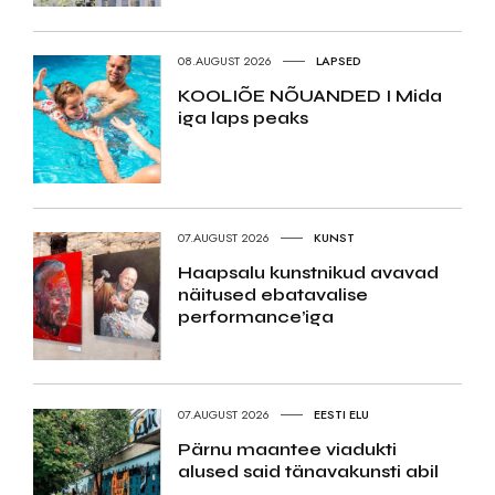
08.AUGUST 2026
LAPSED
KOOLIÕE NÕUANDED I Mida
iga laps peaks
07.AUGUST 2026
KUNST
Haapsalu kunstnikud avavad
näitused ebatavalise
performance’iga
07.AUGUST 2026
EESTI ELU
Pärnu maantee viadukti
alused said tänavakunsti abil