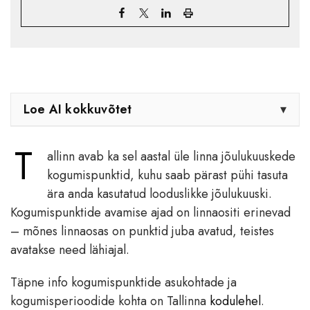
Loe AI kokkuvõtet
▾
T
allinn avab ka sel aastal üle linna jõulukuuskede
kogumispunktid, kuhu saab pärast pühi tasuta
ära anda kasutatud looduslikke jõulukuuski.
Kogumispunktide avamise ajad on linnaositi erinevad
– mõnes linnaosas on punktid juba avatud, teistes
avatakse need lähiajal.
Täpne info kogumispunktide asukohtade ja
kogumisperioodide kohta on Tallinna
kodulehel
.