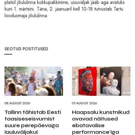
platsil jõululinna kokkupakkimine, uisuväljak jääb aga avatuks
kuni 1. märtsini. Täna, 2. jaanuaril kell 10-18 tutvustab Tartu
loodusmaja jõululinna
SEOTUD POSTITUSED
08.AUGUST 2026
07.AUGUST 2026
Tallinn tähistab Eesti
Haapsalu kunstnikud
taasiseseisvumist
avavad näitused
suure perepäevaga
ebatavalise
lauluväljakul
performance’iga