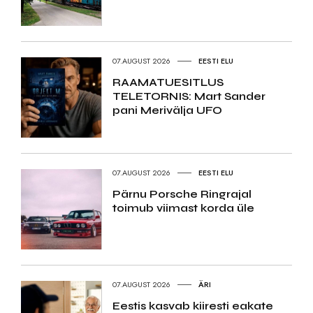
07.AUGUST 2026
EESTI ELU
RAAMATUESITLUS
TELETORNIS: Mart Sander
pani Merivälja UFO
07.AUGUST 2026
EESTI ELU
Pärnu Porsche Ringrajal
toimub viimast korda üle
07.AUGUST 2026
ÄRI
Eestis kasvab kiiresti eakate