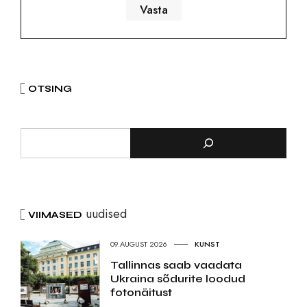
OTSING
uudised
VIIMASED
09.AUGUST 2026
KUNST
Tallinnas saab vaadata
Ukraina sõdurite loodud
fotonäitust