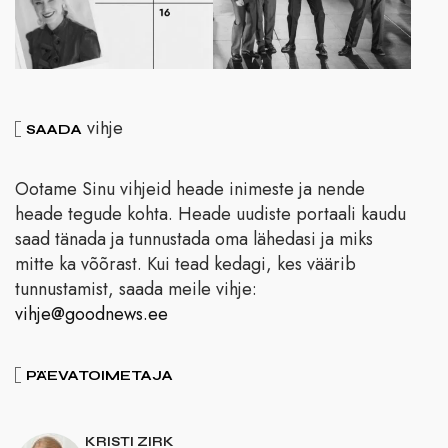
vihje
SAADA
Ootame Sinu vihjeid heade inimeste ja nende
heade tegude kohta. Heade uudiste portaali kaudu
saad tänada ja tunnustada oma lähedasi ja miks
mitte ka võõrast. Kui tead kedagi, kes väärib
tunnustamist, saada meile vihje:
vihje@goodnews.ee
PÄEVATOIMETAJA
KRISTI ZIRK