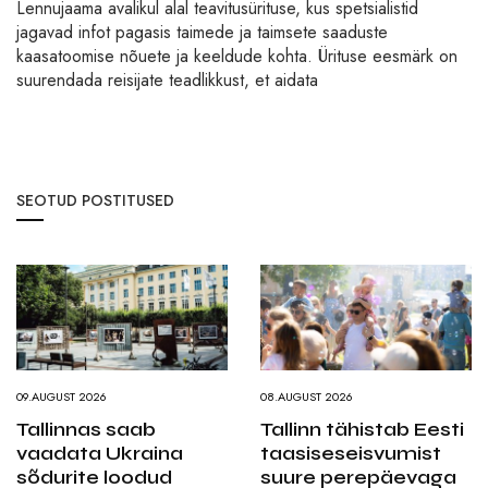
Lennujaama avalikul alal teavitusürituse, kus spetsialistid
jagavad infot pagasis taimede ja taimsete saaduste
kaasatoomise nõuete ja keeldude kohta. Ürituse eesmärk on
suurendada reisijate teadlikkust, et aidata
SEOTUD POSTITUSED
09.AUGUST 2026
08.AUGUST 2026
Tallinnas saab
Tallinn tähistab Eesti
vaadata Ukraina
taasiseseisvumist
sõdurite loodud
suure perepäevaga