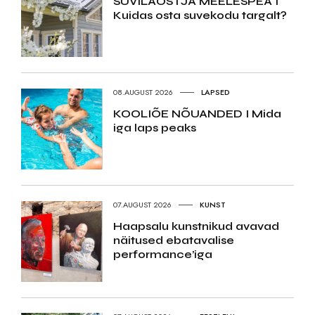
SUVILAOSTJA MEELESPEA I
Kuidas osta suvekodu targalt?
08.AUGUST 2026
LAPSED
KOOLIÕE NÕUANDED I Mida
iga laps peaks
07.AUGUST 2026
KUNST
Haapsalu kunstnikud avavad
näitused ebatavalise
performance’iga