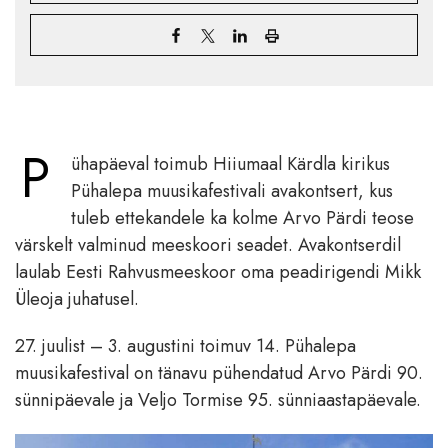
P
ühapäeval toimub Hiiumaal Kärdla kirikus
Pühalepa muusikafestivali avakontsert, kus
tuleb ettekandele ka kolme Arvo Pärdi teose
värskelt valminud meeskoori seadet. Avakontserdil
laulab Eesti Rahvusmeeskoor oma peadirigendi Mikk
Üleoja juhatusel.
27. juulist – 3. augustini toimuv 14. Pühalepa
muusikafestival on tänavu pühendatud Arvo Pärdi 90.
sünnipäevale ja Veljo Tormise 95. sünniaastapäevale.