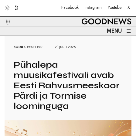
Facebook
Instagram
Youtube
X
≡
MENU
KODU
>
EESTI ELU
21.JUULI 2025
Pühalepa
muusikafestivali avab
Eesti Rahvusmeeskoor
Pärdi ja Tormise
loominguga