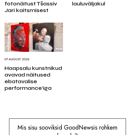
fotonäitust Tšassiv
lauluväljakul
Jari kaitsmisest
07.AUGUST 2026
Haapsalu kunstnikud
avavad näitused
ebatavalise
performance’iga
Mis sisu sooviksid GoodNewsis rohkem