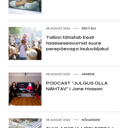
08.AUGUST 2026
EESTI ELU
Tallinn tähistab Eesti
taasiseseisvumist suure
perepäevaga lauluväljakul
08.AUGUST 2026
INIMENE
PODCAST “JULGUS OLLA
NÄHTAV” I Jane Hassan:
08.AUGUST 2026
NÕUANDED