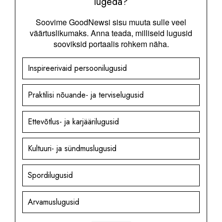
lugeda?
Soovime GoodNewsi sisu muuta sulle veel
väärtuslikumaks. Anna teada, milliseid lugusid
sooviksid portaalis rohkem näha.
Inspireerivaid persoonilugusid
Praktilisi nõuande- ja terviselugusid
Ettevõtlus- ja karjäärilugusid
Kultuuri- ja sündmuslugusid
Spordilugusid
Arvamuslugusid