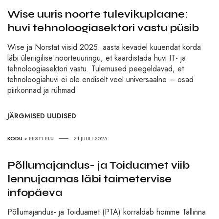
Wise uuris noorte tulevikuplaane:
huvi tehnoloogiasektori vastu püsib
Wise ja Norstat viisid 2025. aasta kevadel kuuendat korda
läbi üleriigilise noorteuuringu, et kaardistada huvi IT- ja
tehnoloogiasektori vastu. Tulemused peegeldavad, et
tehnoloogiahuvi ei ole endiselt veel universaalne – osad
piirkonnad ja rühmad
JÄRGMISED UUDISED
KODU
>
EESTI ELU
21.JUULI 2025
Põllumajandus- ja Toiduamet viib
lennujaamas läbi taimetervise
infopäeva
Põllumajandus- ja Toiduamet (PTA) korraldab homme Tallinna