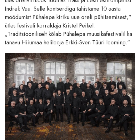
üles orelivirtuoos Toomas Trass ja Eesti esitrompetist
Indrek Vau. Selle kontserdiga tähistame 10 aasta
möödumist Pühalepa kiriku uue oreli pühitsemisest,“
ütles festivali korraldaja Kristel Peikel.
„Traditsiooniliselt kõlab Pühalepa muusikafestivalil ka
tänavu Hiiumaa helilooja Erkki-Sven Tüüri looming.“