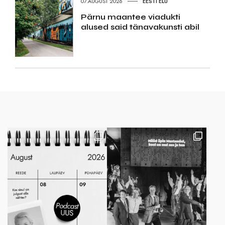
07.AUGUST 2026
EESTI ELU
Pärnu maantee viadukti
alused said tänavakunsti abil