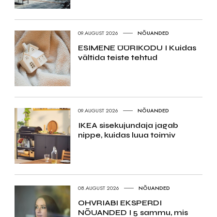
09.AUGUST 2026
NÕUANDED
ESIMENE ÜÜRIKODU I Kuidas
vältida teiste tehtud
09.AUGUST 2026
NÕUANDED
IKEA sisekujundaja jagab
nippe, kuidas luua toimiv
08.AUGUST 2026
NÕUANDED
OHVRIABI EKSPERDI
NÕUANDED I 5 sammu, mis