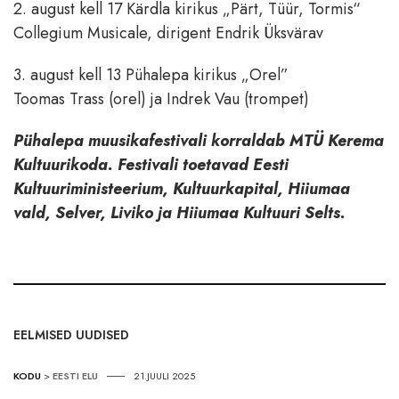
2. august kell 17 Kärdla kirikus „Pärt, Tüür, Tormis“
Collegium Musicale, dirigent Endrik Üksvärav
3. august kell 13 Pühalepa kirikus „Orel”
Toomas Trass (orel) ja Indrek Vau (trompet)
Pühalepa muusikafestivali korraldab MTÜ Kerema
Kultuurikoda. Festivali toetavad Eesti
Kultuuriministeerium, Kultuurkapital, Hiiumaa
vald, Selver, Liviko ja Hiiumaa Kultuuri Selts.
EELMISED UUDISED
KODU
>
EESTI ELU
21.JUULI 2025