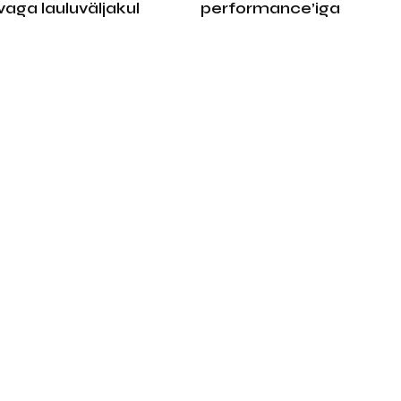
aga lauluväljakul
performance’iga