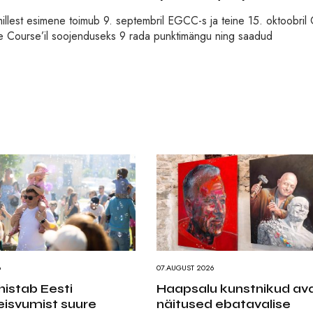
llest esimene toimub 9. septembril EGCC-s ja teine 15. oktoobril
one Course’il soojenduseks 9 rada punktimängu ning saadud
6
07.AUGUST 2026
ähistab Eesti
Haapsalu kunstnikud av
eisvumist suure
näitused ebatavalise