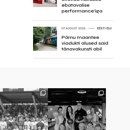
ebatavalise
performance’iga
07.AUGUST 2026
EESTI ELU
Pärnu maantee
viadukti alused said
tänavakunsti abil