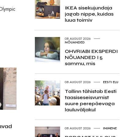
IKEA sisekujundaja
 Olympic
jagab nippe, kuidas
luua toimiv
08.AUGUST 2026
NÕUANDED
OHVRIABI EKSPERDI
NÕUANDED I 5
sammu, mis
08.AUGUST 2026
EESTI ELU
Tallinn tähistab Eesti
taasiseseisvumist
suure perepäevaga
lauluväljakul
avad
08.AUGUST 2026
INIMENE