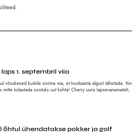
ooliteed.
laps 1. septembril viia
 võsukesed kuskile sööma viia, et kooliaasta algust tähistada. Kind
s mitte külastada sootuks uut kohta! Cherry uuris lapsevanematelt,
õhtul ühendatakse pokker ja golf