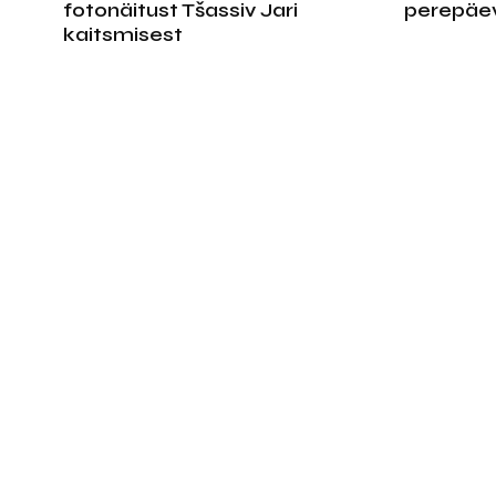
fotonäitust Tšassiv Jari
perepäev
kaitsmisest