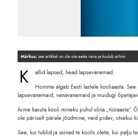
Märkus:
see artikkel on üle viie aasta vana ja kuulub arhiivi.
K
allid lapsed, head lapsevanemad.
Homme algab Eesti lastele kooliaasta. See 
lapsevanemaid, vanavanemaid ja muidugi õpetajai
Ärme kasuta kooli mineku puhul sõna „tööaasta“. Õpp
ole päriselt pärale jõudmine, vaid pidev, otsekui k
See, kui tublid ja usinad te koolis olete, kui palju 