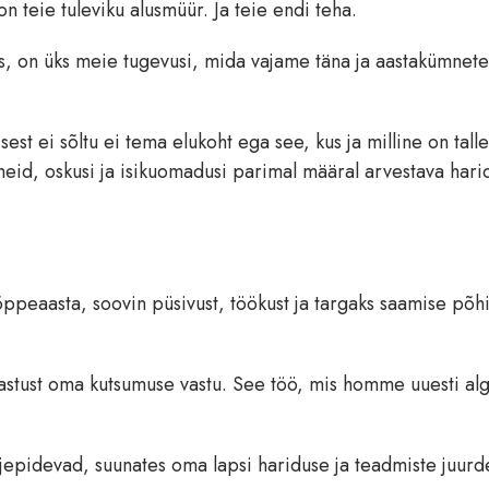
on teie tuleviku alusmüür. Ja teie endi teha.
us, on üks meie tugevusi, mida vajame täna ja aastakümnete
st ei sõltu ei tema elukoht ega see, kus ja milline on tall
eid, oskusi ja isikuomadusi parimal määral arvestava hari
peaasta, soovin püsivust, töökust ja targaks saamise põhil
mastust oma kutsumuse vastu. See töö, mis homme uuesti alg
jepidevad, suunates oma lapsi hariduse ja teadmiste juurd