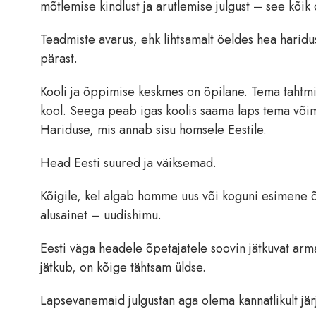
mõtlemise kindlust ja arutlemise julgust – see kõik 
Teadmiste avarus, ehk lihtsamalt öeldes hea harid
pärast.
Kooli ja õppimise keskmes on õpilane. Tema tahtmise
kool. Seega peab igas koolis saama laps tema võim
Hariduse, mis annab sisu homsele Eestile.
Head Eesti suured ja väiksemad.
Kõigile, kel algab homme uus või koguni esimene õp
alusainet – uudishimu.
Eesti väga headele õpetajatele soovin jätkuvat ar
jätkub, on kõige tähtsam üldse.
Lapsevanemaid julgustan aga olema kannatlikult jär