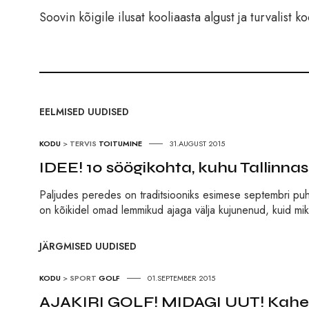
Soovin kõigile ilusat kooliaasta algust ja turvalist k
EELMISED UUDISED
KODU
>
TERVIS
TOITUMINE
31.AUGUST 2015
IDEE! 10 söögikohta, kuhu Tallinnas 
Paljudes peredes on traditsiooniks esimese septembri puhul
on kõikidel omad lemmikud ajaga välja kujunenud, kuid mik
JÄRGMISED UUDISED
KODU
>
SPORT
GOLF
01.SEPTEMBER 2015
AJAKIRI GOLF! MIDAGI UUT! Kahel 