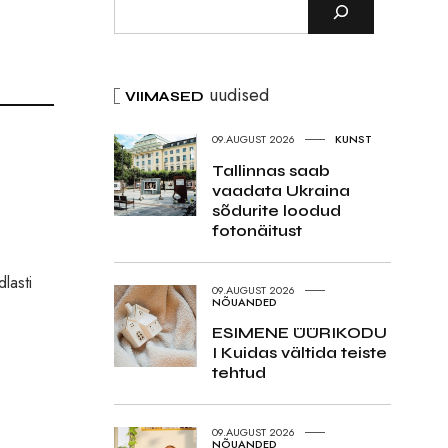
uudised
VIIMASED
09.AUGUST 2026
KUNST
Tallinnas saab
vaadata Ukraina
sõdurite loodud
fotonäitust
lasti
09.AUGUST 2026
NÕUANDED
ESIMENE ÜÜRIKODU
I Kuidas vältida teiste
tehtud
09.AUGUST 2026
NÕUANDED