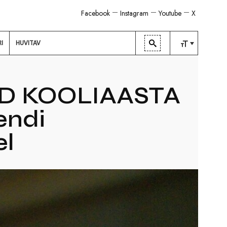
Facebook
Instagram
Youtube
X
RI
HUVITAV
TAVALINE
KESKMINE
D KOOLIAASTA
SUUR
endi
el