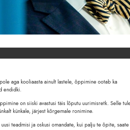
pole aga kooliaasta ainult lastele, õppimine ootab ka
d endidki.
imine on siiski avastusi täis lõputu uurimisretk. Selle tul
ünkalt künkale, järjest kõrgemale ronimine.
te uusi teadmisi ja oskusi omandate, kui palju te õpite, saate