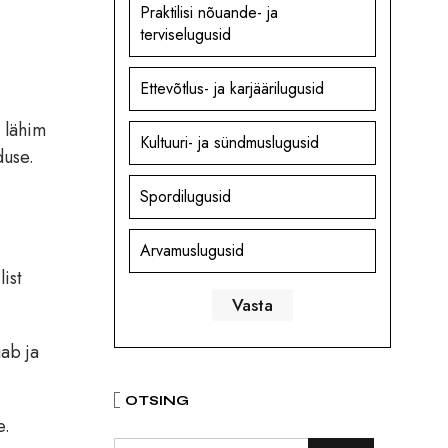
Praktilisi nõuande- ja
terviselugusid
Ettevõtlus- ja karjäärilugusid
e lähim
Kultuuri- ja sündmuslugusid
duse.
Spordilugusid
Arvamuslugusid
ist
ab ja
OTSING
e.