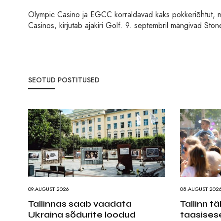
Olympic Casino ja EGCC korraldavad kaks pokkeriõhtut, mi
Casinos, kirjutab ajakiri Golf. 9. septembril mängivad St
SEOTUD POSTITUSED
09.AUGUST 2026
08.AUGUST 202
Tallinnas saab vaadata
Tallinn t
Ukraina sõdurite loodud
taasises