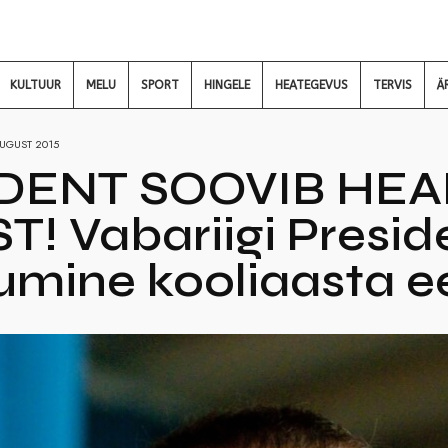
KULTUUR
MELU
SPORT
HINGELE
HEATEGEVUS
TERVIS
Ä
AUGUST 2015
DENT SOOVIB HEA
! Vabariigi Presid
mine kooliaasta e