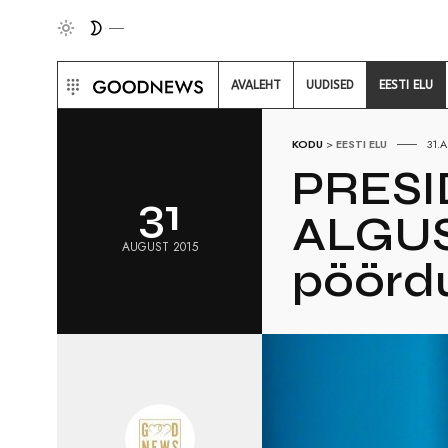
AVALEHT
UUDISED
EESTI ELU
KODU
>
EESTI ELU
31.
PRESI
31
ALGUST
AUGUST 2015
pöördu