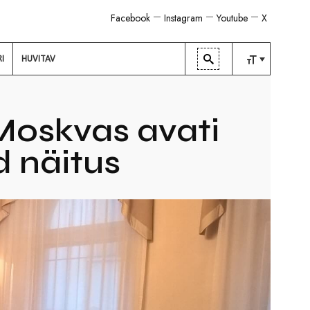
Facebook
Instagram
Youtube
X
RI
HUVITAV
TAVALINE
KESKMINE
oskvas avati
SUUR
 näitus