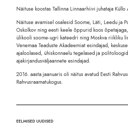
Näituse koostas Tallinna Linnaarhiivi juhataja Küll
Näituse avamisel osalesid Soome, Läti, Leedu ja P
Oskolkov ning eesti keele õppurid koos õpetajaga
ülikooli soome-ugri kateedri ning Moskva riikliku li
Venemaa Teaduste Akadeemiat esindajad, keskuse „
ajaloolased, ühiskonnaelu tegelased ja politoloog
ajakirjandusväljaannete esindajad.
2016. aasta jaanuaris oli näitus avatud Eesti Rahvu
Rahvusraamatukogus.
EELMISED UUDISED