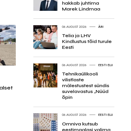
hakkab juhtima
Marek Lindmaa
06.AUGUST 2026
ÄRI
Telia ja LHV
Kindlustus tõid turule
Eesti
06.AUGUST 2026
EESTI ELU
Tehnikaülikooli
vilistlaste
mälestustest sündis
alset
suvelavastus „Nüüd
õpin
06.AUGUST 2026
EESTI ELU
Omniva kutsub
eestimaalasi valima