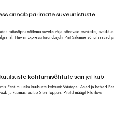
s annab parimate suveunistuste
des rattasõpru mõtlema suveks välja põnevaid eraviisilisi, avalikkus
 jalgrattal. Hawaii Expressi turundusjuhi Priit Salumäe sõnul saavad p
ulsuste kohtumisõhtute sari jätkub
mis Eesti muusika kuulsuste kohtumisõhtutega: Asjad ja hetked Ees
eab ja küsimusi esitab Sten Teppan. Piletid müügil Piletilevis