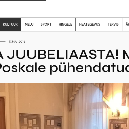
KULTUUR
MELU
SPORT
HINGELE
HEATEGEVUS
TERVIS
Ä
17.MAI 2016
 JUUBELIAASTA! M
oskale pühendatud