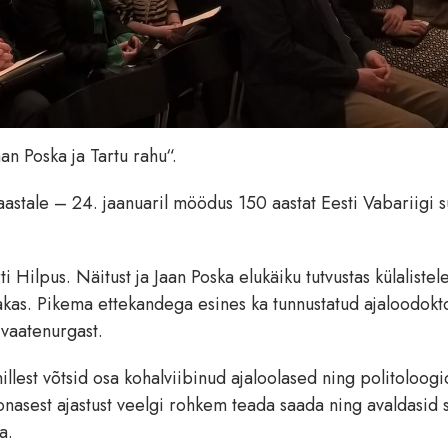
an Poska ja Tartu rahu“.
astale – 24. jaanuaril möödus 150 aastat Eesti Vabariigi s
 Hilpus. Näitust ja Jaan Poska elukäiku tutvustas külalistel
Arjakas. Pikema ettekandega esines ka tunnustatud ajaloodokt
vaatenurgast.
lest võtsid osa kohalviibinud ajaloolased ning politoloogi
oonasest ajastust veelgi rohkem teada saada ning avaldasid 
a.