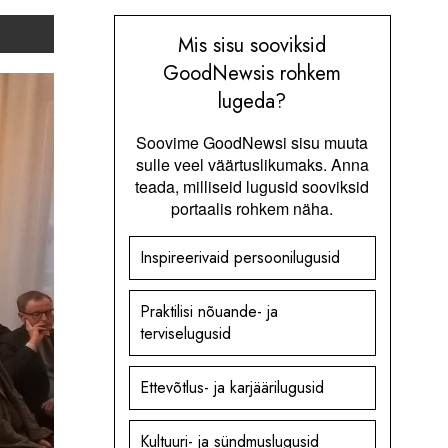
Mis sisu sooviksid
GoodNewsis rohkem
lugeda?
Soovime GoodNewsi sisu muuta
sulle veel väärtuslikumaks. Anna
teada, milliseid lugusid sooviksid
portaalis rohkem näha.
Inspireerivaid persoonilugusid
Praktilisi nõuande- ja
terviselugusid
Ettevõtlus- ja karjäärilugusid
Kultuuri- ja sündmuslugusid