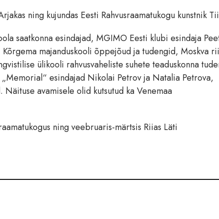
o Arjakas ning kujundas Eesti Rahvusraamatukogu kunstnik Tii
oola saatkonna esindajad, MGIMO Eesti klubi esindaja Pee
, Kõrgema majanduskooli õppejõud ja tudengid, Moskva rii
ngvistilise ülikooli rahvusvaheliste suhete teaduskonna tud
Memorial“ esindajad Nikolai Petrov ja Natalia Petrova,
id. Näituse avamisele olid kutsutud ka Venemaa
sraamatukogus ning veebruaris-märtsis Riias Läti