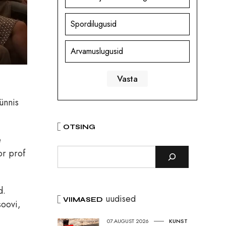
Spordilugusid
Arvamuslugusid
ünnis
OTSING
e
or prof
d.
uudised
VIIMASED
soovi,
07.AUGUST 2026
KUNST