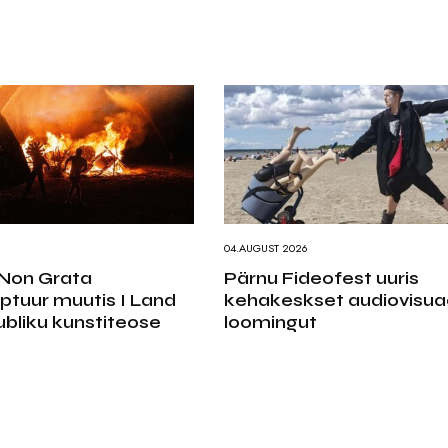
6
04.AUGUST 2026
Non Grata
Pärnu Fideofest uuris
lptuur muutis I Land
kehakeskset audiovisua
ubliku kunstiteose
loomingut