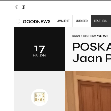
AVALEHT
UUDISED
EESTI ELU
KODU
>
EESTI ELU
KULTUUR
POSKA
17
Jaan P
MAI 2016