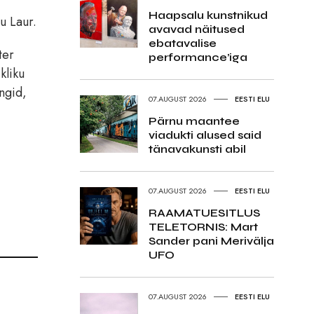
Haapsalu kunstnikud
u Laur.
avavad näitused
ebatavalise
ter
performance’iga
kliku
engid,
07.AUGUST 2026
EESTI ELU
Pärnu maantee
viadukti alused said
tänavakunsti abil
07.AUGUST 2026
EESTI ELU
RAAMATUESITLUS
TELETORNIS: Mart
Sander pani Merivälja
UFO
07.AUGUST 2026
EESTI ELU