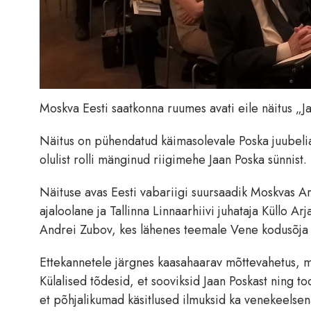
Moskva Eesti saatkonna ruumes avati eile näitus „Ja
Näitus on pühendatud käimasolevale Poska juubelia
olulist rolli mänginud riigimehe Jaan Poska sünnist.
Näituse avas Eesti vabariigi suursaadik Moskvas Arti
ajaloolane ja Tallinna Linnaarhiivi juhataja Küllo 
Andrei Zubov, kes lähenes teemale Vene kodusõja 
Ettekannetele järgnes kaasahaarav mõttevahetus, mil
Külalised tõdesid, et sooviksid Jaan Poskast ning t
et põhjalikumad käsitlused ilmuksid ka venekeelsen