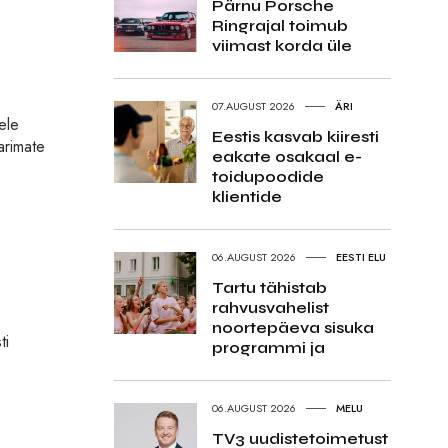
Pärnu Porsche
Ringrajal toimub
viimast korda üle
07.AUGUST 2026
ÄRI
ele
Eestis kasvab kiiresti
arimate
eakate osakaal e-
toidupoodide
klientide
06.AUGUST 2026
EESTI ELU
Tartu tähistab
rahvusvahelist
noortepäeva sisuka
ti
programmi ja
06.AUGUST 2026
MELU
TV3 uudistetoimetust