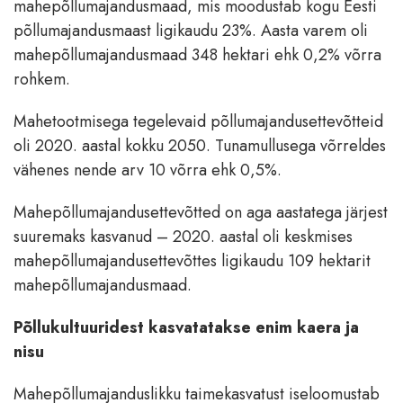
mahepõllumajandusmaad, mis moodustab kogu Eesti
põllumajandusmaast ligikaudu 23%. Aasta varem oli
mahepõllumajandusmaad 348 hektari ehk 0,2% võrra
rohkem.
Mahetootmisega tegelevaid põllumajandusettevõtteid
oli 2020. aastal kokku 2050. Tunamullusega võrreldes
vähenes nende arv 10 võrra ehk 0,5%.
Mahepõllumajandusettevõtted on aga aastatega järjest
suuremaks kasvanud – 2020. aastal oli keskmises
mahepõllumajandusettevõttes ligikaudu 109 hektarit
mahepõllumajandusmaad.
Põllukultuuridest kasvatatakse enim kaera ja
nisu
Mahepõllumajanduslikku taimekasvatust iseloomustab