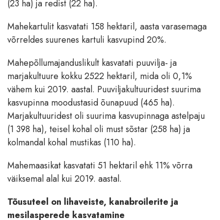
(23 ha) ja redist (22 ha).
Mahekartulit kasvatati 158 hektaril, aasta varasemaga
võrreldes suurenes kartuli kasvupind 20%.
Mahepõllumajanduslikult kasvatati puuvilja- ja
marjakultuure kokku 2522 hektaril, mida oli 0,1%
vähem kui 2019. aastal. Puuviljakultuuridest suurima
kasvupinna moodustasid õunapuud (465 ha).
Marjakultuuridest oli suurima kasvupinnaga astelpaju
(1 398 ha), teisel kohal oli must sõstar (258 ha) ja
kolmandal kohal mustikas (110 ha).
Mahemaasikat kasvatati 51 hektaril ehk 11% võrra
väiksemal alal kui 2019. aastal.
Tõusuteel on lihaveiste, kanabroilerite ja
mesilasperede kasvatamine