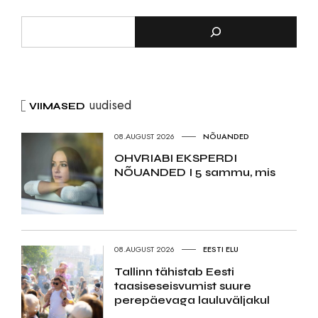
uudised
VIIMASED
08.AUGUST 2026
NÕUANDED
OHVRIABI EKSPERDI
NÕUANDED I 5 sammu, mis
08.AUGUST 2026
EESTI ELU
Tallinn tähistab Eesti
taasiseseisvumist suure
perepäevaga lauluväljakul