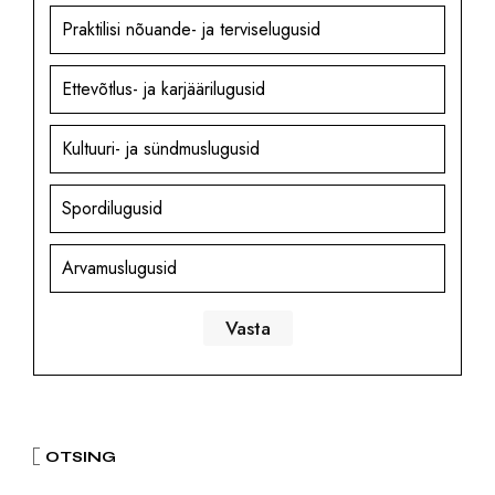
Praktilisi nõuande- ja terviselugusid
Ettevõtlus- ja karjäärilugusid
Kultuuri- ja sündmuslugusid
Spordilugusid
Arvamuslugusid
OTSING