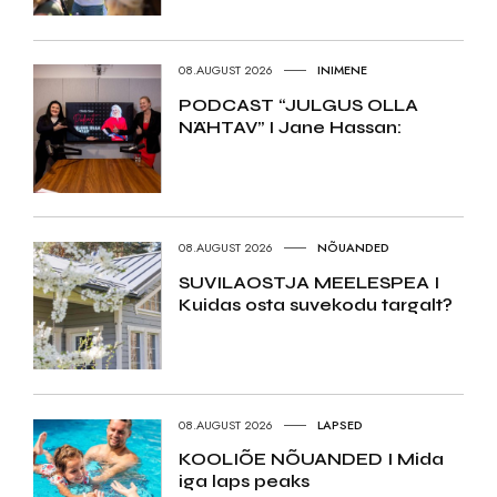
08.AUGUST 2026
INIMENE
PODCAST “JULGUS OLLA
NÄHTAV” I Jane Hassan:
08.AUGUST 2026
NÕUANDED
SUVILAOSTJA MEELESPEA I
Kuidas osta suvekodu targalt?
08.AUGUST 2026
LAPSED
KOOLIÕE NÕUANDED I Mida
iga laps peaks