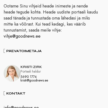
Ootame Sinu vihjeid heade inimeste ja nende
heade tegude kohta. Heade uudiste portaali kaudu
saad tänada ja tunnustada oma lähedasi ja miks
mitte ka võõrast. Kui tead kedagi, kes väärib
tunnustamist, saada meile vihje:
vihje@goodnews.ee
PÄEVATOIMETAJA
KRISTI ZIRK
Portaali haldur
5690 1774
kristi@goodnews.ee
KONTAKT
info@goodnews.ee