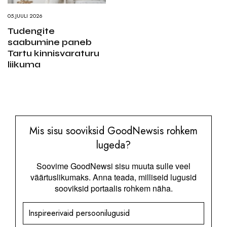
05.JUULI 2026
Tudengite
saabumine paneb
Tartu kinnisvaraturu
liikuma
Mis sisu sooviksid GoodNewsis rohkem
lugeda?
Soovime GoodNewsi sisu muuta sulle veel
väärtuslikumaks. Anna teada, milliseid lugusid
sooviksid portaalis rohkem näha.
Inspireerivaid persoonilugusid