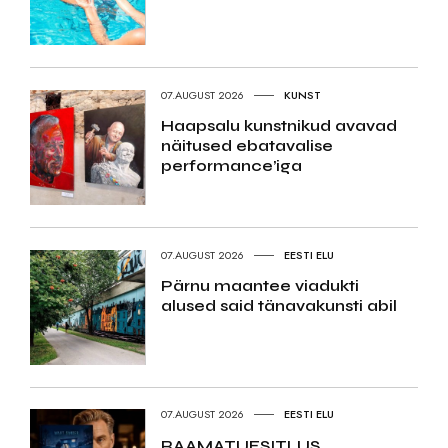
07.AUGUST 2026
KUNST
Haapsalu kunstnikud avavad
näitused ebatavalise
performance’iga
07.AUGUST 2026
EESTI ELU
Pärnu maantee viadukti
alused said tänavakunsti abil
07.AUGUST 2026
EESTI ELU
RAAMATUESITLUS