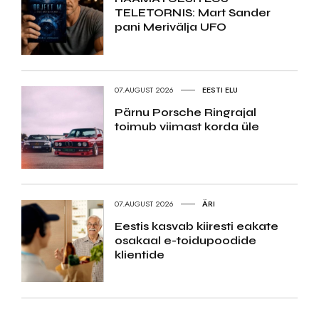
TELETORNIS: Mart Sander
pani Merivälja UFO
07.AUGUST 2026
EESTI ELU
Pärnu Porsche Ringrajal
toimub viimast korda üle
07.AUGUST 2026
ÄRI
Eestis kasvab kiiresti eakate
osakaal e-toidupoodide
klientide