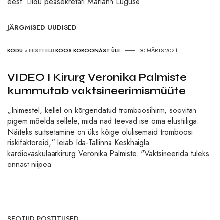
eest. Liidu peasekretäri Mariann Luguse
JÄRGMISED UUDISED
KODU
>
EESTI ELU
KOOS KOROONAST ÜLE
30.MÄRTS 2021
VIDEO I Kirurg Veronika Palmiste
kummutab vaktsineerimismüüte
„Inimestel, kellel on kõrgendatud tromboosihirm, soovitan
pigem mõelda sellele, mida nad teevad ise oma elustiiliga.
Näiteks suitsetamine on üks kõige olulisemaid tromboosi
riskifaktoreid,“ leiab Ida-Tallinna Keskhaigla
kardiovaskulaarkirurg Veronika Palmiste. "Vaktsineerida tuleks
ennast niipea
SEOTUD POSTITUSED