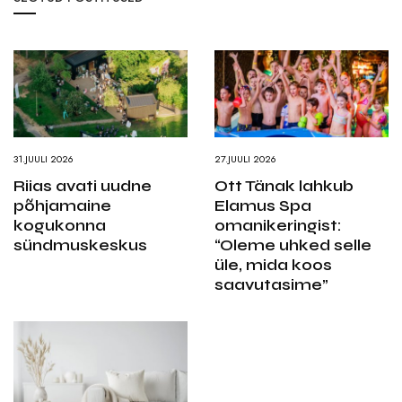
31.JUULI 2026
27.JUULI 2026
Riias avati uudne
Ott Tänak lahkub
põhjamaine
Elamus Spa
kogukonna
omanikeringist:
sündmuskeskus
“Oleme uhked selle
üle, mida koos
saavutasime”