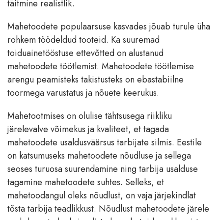
täitmine realistlik.
Mahetoodete populaarsuse kasvades jõuab turule üha
rohkem töödeldud tooteid. Ka suuremad
toiduainetööstuse ettevõtted on alustanud
mahetoodete töötlemist. Mahetoodete töötlemise
arengu peamisteks takistusteks on ebastabiilne
toormega varustatus ja nõuete keerukus.
Mahetootmises on olulise tähtsusega riikliku
järelevalve võimekus ja kvaliteet, et tagada
mahetoodete usaldusväärsus tarbijate silmis. Eestile
on katsumuseks mahetoodete nõudluse ja sellega
seoses turuosa suurendamine ning tarbija usalduse
tagamine mahetoodete suhtes. Selleks, et
mahetoodangul oleks nõudlust, on vaja järjekindlat
tõsta tarbija teadlikkust. Nõudlust mahetoodete järele