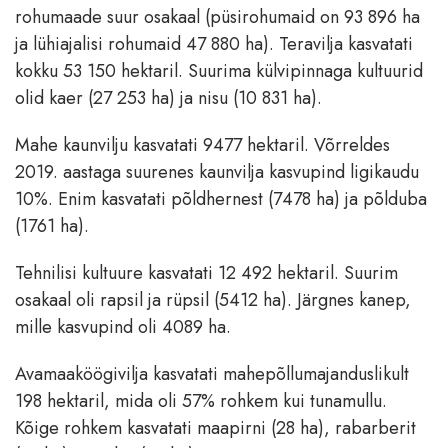
rohumaade suur osakaal (püsirohumaid on 93 896 ha
ja lühiajalisi rohumaid 47 880 ha). Teravilja kasvatati
kokku 53 150 hektaril. Suurima külvipinnaga kultuurid
olid kaer (27 253 ha) ja nisu (10 831 ha).
Mahe kaunvilju kasvatati 9477 hektaril. Võrreldes
2019. aastaga suurenes kaunvilja kasvupind ligikaudu
10%. Enim kasvatati põldhernest (7478 ha) ja põlduba
(1761 ha).
Tehnilisi kultuure kasvatati 12 492 hektaril. Suurim
osakaal oli rapsil ja rüpsil (5412 ha). Järgnes kanep,
mille kasvupind oli 4089 ha.
Avamaaköögivilja kasvatati mahepõllumajanduslikult
198 hektaril, mida oli 57% rohkem kui tunamullu.
Kõige rohkem kasvatati maapirni (28 ha), rabarberit