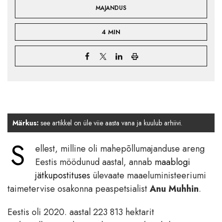
MAJANDUS
4 MIN
Märkus:
see artikkel on üle viie aasta vana ja kuulub arhiivi.
S
ellest, milline oli mahepõllumajanduse areng
Eestis möödunud aastal, annab
maablogi
jätkupostituses
ülevaate maaeluministeeriumi
taimetervise osakonna peaspetsialist
Anu Muhhin
.
Eestis oli 2020. aastal 223 813 hektarit