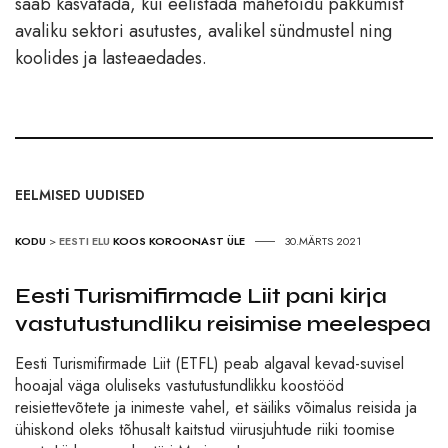
saab kasvatada, kui eelistada mahetoidu pakkumist
avaliku sektori asutustes, avalikel sündmustel ning
koolides ja lasteaedades.
EELMISED UUDISED
KODU
>
EESTI ELU
KOOS KOROONAST ÜLE
30.MÄRTS 2021
Eesti Turismifirmade Liit pani kirja
vastutustundliku reisimise meelespea
Eesti Turismifirmade Liit (ETFL) peab algaval kevad-suvisel
hooajal väga oluliseks vastutustundlikku koostööd
reisiettevõtete ja inimeste vahel, et säiliks võimalus reisida ja
ühiskond oleks tõhusalt kaitstud viirusjuhtude riiki toomise