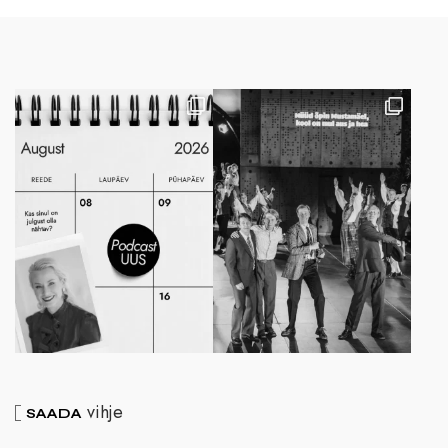
vihje
SAADA