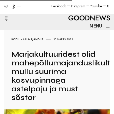
Facebook
Instagram
Youtube
X
≡
MENU
KODU
>
ÄRI
MAJANDUS
30.MÄRTS 2021
Marjakultuuridest olid
mahepõllumajanduslikult
mullu suurima
kasvupinnaga
astelpaju ja must
sõstar