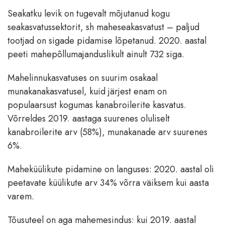
Seakatku levik on tugevalt mõjutanud kogu
seakasvatussektorit, sh maheseakasvatust – paljud
tootjad on sigade pidamise lõpetanud. 2020. aastal
peeti mahepõllumajanduslikult ainult 732 siga.
Mahelinnukasvatuses on suurim osakaal
munakanakasvatusel, kuid järjest enam on
populaarsust kogumas kanabroilerite kasvatus.
Võrreldes 2019. aastaga suurenes oluliselt
kanabroilerite arv (58%), munakanade arv suurenes
6%.
Maheküülikute pidamine on languses: 2020. aastal oli
peetavate küülikute arv 34% võrra väiksem kui aasta
varem.
Tõusuteel on aga mahemesindus: kui 2019. aastal