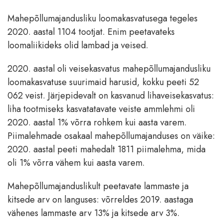
Mahepõllumajandusliku loomakasvatusega tegeles
2020. aastal 1104 tootjat. Enim peetavateks
loomaliikideks olid lambad ja veised.
2020. aastal oli veisekasvatus mahepõllumajandusliku
loomakasvatuse suurimaid harusid, kokku peeti 52
062 veist. Järjepidevalt on kasvanud lihaveisekasvatus:
liha tootmiseks kasvatatavate veiste ammlehmi oli
2020. aastal 1% võrra rohkem kui aasta varem.
Piimalehmade osakaal mahepõllumajanduses on väike:
2020. aastal peeti mahedalt 1811 piimalehma, mida
oli 1% võrra vähem kui aasta varem.
Mahepõllumajanduslikult peetavate lammaste ja
kitsede arv on languses: võrreldes 2019. aastaga
vähenes lammaste arv 13% ja kitsede arv 3%.