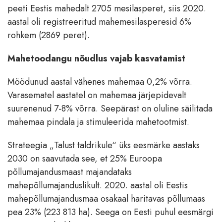
peeti Eestis mahedalt 2705 mesilasperet, siis 2020.
aastal oli registreeritud mahemesilasperesid 6%
rohkem (2869 peret).
Mahetoodangu nõudlus vajab kasvatamist
Möödunud aastal vähenes mahemaa 0,2% võrra.
Varasematel aastatel on mahemaa järjepidevalt
suurenenud 7-8% võrra. Seepärast on oluline säilitada
mahemaa pindala ja stimuleerida mahetootmist.
Strateegia „Talust taldrikule“ üks eesmärke aastaks
2030 on saavutada see, et 25% Euroopa
põllumajandusmaast majandataks
mahepõllumajanduslikult. 2020. aastal oli Eestis
mahepõllumajandusmaa osakaal haritavas põllumaas
pea 23% (223 813 ha). Seega on Eesti puhul eesmärgi