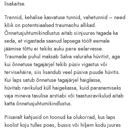
lisakaitse.
Trennid, kehalise kasvatuse tunnid, vahetunnid – need
kõik on potentsiaalsed traumaohu allikad.
Õnnetusjuhtumikindlustus aitab siinjuures tagada ka
seda, et vigastada saanud lapsega töölt eemale
jäämise tõttu ei tekiks auku pere eelarvesse.
Traumade puhul maksab Salva valuraha hüvitist, aga
kui õnnetuse tagajärjel tekib püsiv vigastus või
tervisehäire, siis lisandub veel püsiva puude hüvitis.
Kui laps satub õnnetuse tagajärjel haiglasse,
hüvitab ravikulud küll haigekassa, kuid paranemiseks
vaja mineva tasulise arstiabi või taastusravikulud aitab
katta õnnetusjuhtumikindlustus.
Piisavalt kahjusid on toonud ka olukorrad, kus laps
koolist koju tulles poes, bussis või hiljem kodu juures