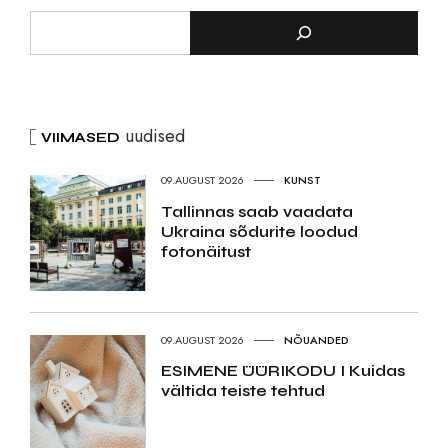
uudised
VIIMASED
09.AUGUST 2026
KUNST
Tallinnas saab vaadata
Ukraina sõdurite loodud
fotonäitust
09.AUGUST 2026
NÕUANDED
ESIMENE ÜÜRIKODU I Kuidas
vältida teiste tehtud