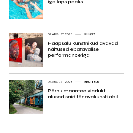
iga laps peaks
07.AUGUST 2026
KUNST
Haapsalu kunstnikud avavad
näitused ebatavalise
performance’iga
07.AUGUST 2026
EESTI ELU
Pärnu maantee viadukti
alused said tänavakunsti abil