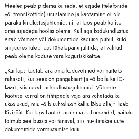
Meeles peab pidama ka seda, et asjade (telefonide
või trennikottide) unustamine ja kaotamine ei ole
paraku kindlustusjuhtumid, nii et laps peab ka ise
oma asjadega hoolas olema. Küll aga kodukindlustus
aitab võtmete või dokumentide kaotuse puhul, kuid
siinjuures tuleb taas tähelepanu juhtida, et valitud
peab olema koduse vara koguriskikaitse.
„Kui laps kaotab ära oma koduvõtmed või näiteks
rahakoti, kus sees on pangakaart ja võibolla ka ID-
kaart, siis need on kindlustusjuhtumid. Võtmete
kaotuse korral on tihtipeale vaja ära vahetada ka
ukselukud, mis võib suhteliselt kallis lõbu olla,“ lisab
Kivirüüt. Kui laps kaotab ära oma dokumendid, näiteks
toimub see bussis või tänaval, siis hüvitatakse uute
dokumentide vormistamise kulu.