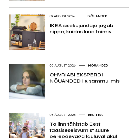
09.AUGUST 2026
NÕUANDED
IKEA sisekujundaja jagab
nippe, kuidas luua toimiv
08.AUGUST 2026
NÕUANDED
OHVRIABI EKSPERDI
NÕUANDED I 5 sammu, mis
08.AUGUST 2026
EESTI ELU
Tallinn tähistab Eesti
taasiseseisvumist suure
perepäevaga lauluväljakul