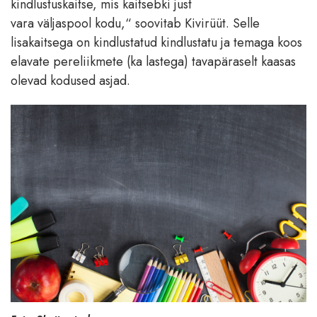
kindlustuskaitse, mis kaitsebki just
vara väljaspool kodu,“ soovitab Kivirüüt. Selle
lisakaitsega on kindlustatud kindlustatu ja temaga koos
elavate pereliikmete (ka lastega) tavapäraselt kaasas
olevad kodused asjad.