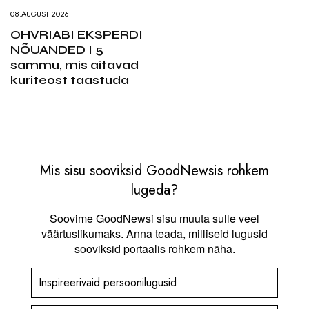
08.AUGUST 2026
OHVRIABI EKSPERDI
NÕUANDED I 5
sammu, mis aitavad
kuriteost taastuda
Mis sisu sooviksid GoodNewsis rohkem
lugeda?
Soovime GoodNewsi sisu muuta sulle veel
väärtuslikumaks. Anna teada, milliseid lugusid
sooviksid portaalis rohkem näha.
Inspireerivaid persoonilugusid