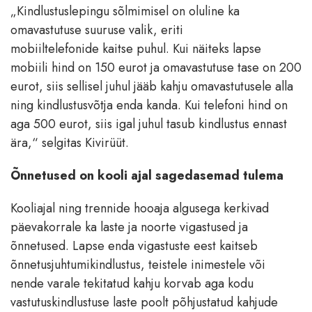
„Kindlustuslepingu sõlmimisel on oluline ka
omavastutuse suuruse valik, eriti
mobiiltelefonide kaitse puhul. Kui näiteks lapse
mobiili hind on 150 eurot ja omavastutuse tase on 200
eurot, siis sellisel juhul jääb kahju omavastutusele alla
ning kindlustusvõtja enda kanda. Kui telefoni hind on
aga 500 eurot, siis igal juhul tasub kindlustus ennast
ära,“ selgitas Kivirüüt.
Õnnetused on kooli ajal sagedasemad tulema
Kooliajal ning trennide hooaja algusega kerkivad
päevakorrale ka laste ja noorte vigastused ja
õnnetused. Lapse enda vigastuste eest kaitseb
õnnetusjuhtumikindlustus, teistele inimestele või
nende varale tekitatud kahju korvab aga kodu
vastutuskindlustuse laste poolt põhjustatud kahjude