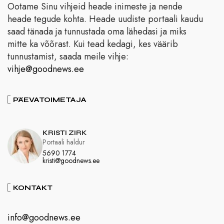
Ootame Sinu vihjeid heade inimeste ja nende
heade tegude kohta. Heade uudiste portaali kaudu
saad tänada ja tunnustada oma lähedasi ja miks
mitte ka võõrast. Kui tead kedagi, kes väärib
tunnustamist, saada meile vihje:
vihje@goodnews.ee
PÄEVATOIMETAJA
KRISTI ZIRK
Portaali haldur
5690 1774
kristi@goodnews.ee
KONTAKT
info@goodnews.ee