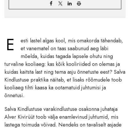
E
esti lastel algas kool, mis omakorda tähendab,
et vanematel on taas saabunud aeg läbi
mõelda, kuidas tagada lapsele ohutu ning
turvaline kooliaeg: kas kõik kooliriided on olemas ja
kuidas kaitsta last ning tema asju õnnetuste eest? Salva
Kindlustuse praktika näitab, et lisaks rõõmudele toob
kooliaeg tihti kaasa ka ootamatuid juhtumisi ja
õnnetusi.
Salva Kindlustuse varakindlustuse osakonna juhataja
Alver Kivirüüt toob välja enamlevinud juhtumid, mis
lastega toimuda võivad. Nendeks on tavaliselt asjade