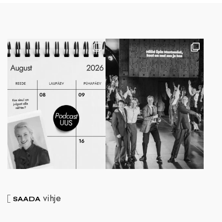
vihje
SAADA