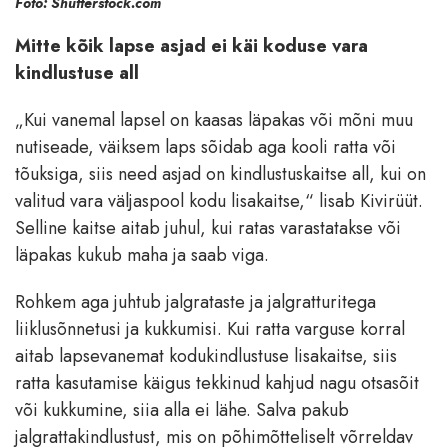
Foto: Shutterstock.com
Mitte kõik lapse asjad ei käi koduse vara
kindlustuse all
„Kui vanemal lapsel on kaasas läpakas või mõni muu
nutiseade, väiksem laps sõidab aga kooli ratta või
tõuksiga, siis need asjad on kindlustuskaitse all, kui on
valitud vara väljaspool kodu lisakaitse,“ lisab Kivirüüt.
Selline kaitse aitab juhul, kui ratas varastatakse või
läpakas kukub maha ja saab viga.
Rohkem aga juhtub jalgrataste ja jalgratturitega
liiklusõnnetusi ja kukkumisi. Kui ratta varguse korral
aitab lapsevanemat kodukindlustuse lisakaitse, siis
ratta kasutamise käigus tekkinud kahjud nagu otsasõit
või kukkumine, siia alla ei lähe. Salva pakub
jalgrattakindlustust, mis on põhimõtteliselt võrreldav