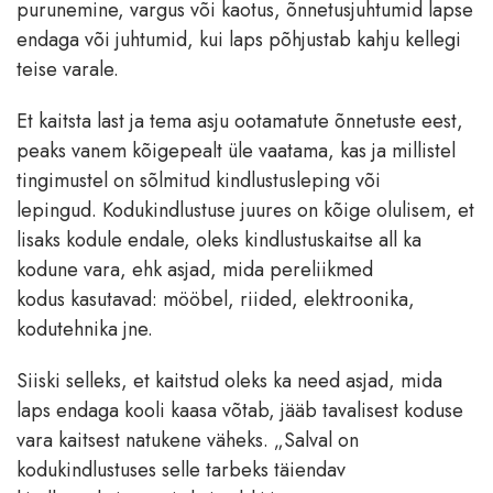
purunemine, vargus või kaotus, õnnetusjuhtumid lapse
endaga või juhtumid, kui laps põhjustab kahju kellegi
teise varale.
Et kaitsta last ja tema asju ootamatute õnnetuste eest,
peaks vanem kõigepealt üle vaatama, kas ja millistel
tingimustel on sõlmitud kindlustusleping või
lepingud. Kodukindlustuse juures on kõige olulisem, et
lisaks kodule endale, oleks kindlustuskaitse all ka
kodune vara, ehk asjad, mida pereliikmed
kodus kasutavad: mööbel, riided, elektroonika,
kodutehnika jne.
Siiski selleks, et kaitstud oleks ka need asjad, mida
laps endaga kooli kaasa võtab, jääb tavalisest koduse
vara kaitsest natukene väheks. „Salval on
kodukindlustuses selle tarbeks täiendav