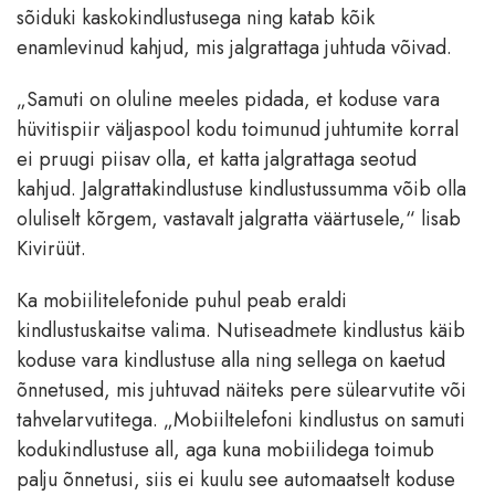
sõiduki kaskokindlustusega ning katab kõik
enamlevinud kahjud, mis jalgrattaga juhtuda võivad.
„Samuti on oluline meeles pidada, et koduse vara
hüvitispiir väljaspool kodu toimunud juhtumite korral
ei pruugi piisav olla, et katta jalgrattaga seotud
kahjud. Jalgrattakindlustuse kindlustussumma võib olla
oluliselt kõrgem, vastavalt jalgratta
väärtusele,“ lisab
Kivirüüt.
Ka mobiilitelefonide puhul peab eraldi
kindlustuskaitse valima. Nutiseadmete kindlustus käib
koduse vara kindlustuse alla ning sellega on kaetud
õnnetused, mis juhtuvad näiteks pere sülearvutite või
tahvelarvutitega. „
Mobiiltelefoni kindlustus on samuti
kodukindlustuse all, aga kuna mobiilidega toimub
palju õnnetusi, siis ei kuulu see automaatselt koduse