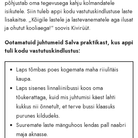
põhjustab oma tegevusega kahju kolmandatele
isikutele. Siin tuleb appi kodu vastutuskindlustuse laste
lisakaitse. „Kõigile lastele ja lastevanematele aga ilusat
ja ohutut kooliaega!“ soovis Kivirüüt.
Ootamatuid juhtumeid Salva praktikast, kus appi
tuli kodu vastutuskindlustus:
Laps tõmbas poes kogemata maha riiulitäis
kaupa.
Laps sisenes linnaliinibussi koos oma
tõukerattaga, kuid mis juhtumisi käest lahti
kukkus nii õnnetult, et terve bussi klaasuks
purunes kildudeks.
Suuremate laste mänguhoos lendas pall naabri
maja aknasse.