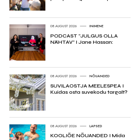
08.AUGUST 2026
INIMENE
PODCAST “JULGUS OLLA
NÄHTAV” I Jane Hassan:
08.AUGUST 2026
NÕUANDED
SUVILAOSTJA MEELESPEA I
Kuidas osta suvekodu targalt?
08.AUGUST 2026
LAPSED
KOOLIÕE NÕUANDED I Mida