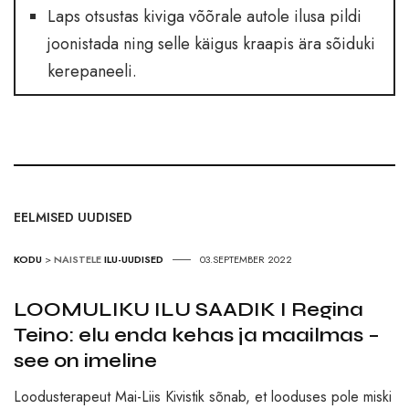
Laps otsustas kiviga võõrale autole ilusa pildi
joonistada ning selle käigus kraapis ära sõiduki
kerepaneeli.
EELMISED UUDISED
KODU
>
NAISTELE
ILU-UUDISED
03.SEPTEMBER 2022
LOOMULIKU ILU SAADIK I Regina
Teino: elu enda kehas ja maailmas –
see on imeline
Loodusterapeut Mai-Liis Kivistik sõnab, et looduses pole miski