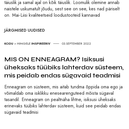
täiuslik ja samal ajal on kõik täiuslik. Loomulik olemine annab
naistele uskumatult jõudu, sest see on see, kes nad päriselt
on. Mai-Liisi kvaliteetseid loodustooteid kannavad
JÄRGMISED UUDISED
KODU
>
HINGELE
INSPIREERIV
03.SEPTEMBER 2022
MIS ON ENNEAGRAM? Isiksusi
üheksaks tüübiks lahterdav süsteem,
mis peidab endas sügavaid teadmisi
Enneagram on süsteem, mis aitab tundma õppida oma ego ja
võimaldab oma isiklikku enesearenguteed mõista sügaval
tasandil. Enneagram on pealtnäha lihtne, isiksusi üheksaks
erinevaks tüübiks lahterdav süsteem, kuid see peidab endas
sügavaid teadmisi