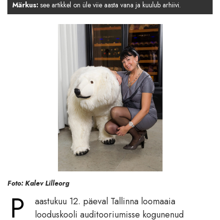
Märkus:
see artikkel on üle viie aasta vana ja kuulub arhiivi.
Foto: Kalev Lilleorg
P
aastukuu 12. päeval Tallinna loomaaia
looduskooli auditooriumisse kogunenud