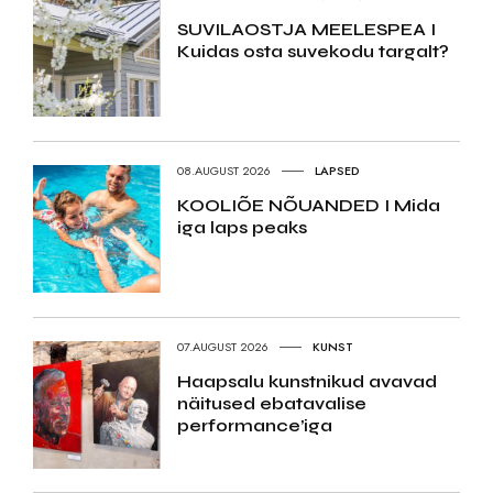
SUVILAOSTJA MEELESPEA I
Kuidas osta suvekodu targalt?
08.AUGUST 2026
LAPSED
KOOLIÕE NÕUANDED I Mida
iga laps peaks
07.AUGUST 2026
KUNST
Haapsalu kunstnikud avavad
näitused ebatavalise
performance’iga