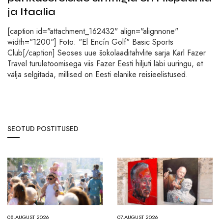
ja Itaalia
[caption id="attachment_162432" align="alignnone"
width="1200"] Foto: "El Encín Golf" Basic Sports
Club[/caption] Seoses uue šokolaaditahvlite sarja Karl Fazer
Travel turuletoomisega viis Fazer Eesti hiljuti läbi uuringu, et
välja selgitada, millised on Eesti elanike reisieelistused.
SEOTUD POSTITUSED
08.AUGUST 2026
07.AUGUST 2026