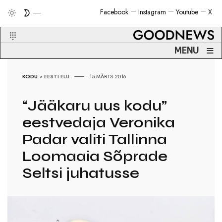
Facebook
Instagram
Youtube
X
≡
MENU
KODU
>
EESTI ELU
15.MÄRTS 2016
“Jääkaru uus kodu”
eestvedaja Veronika
Padar valiti Tallinna
Loomaaia Sõprade
Seltsi juhatusse