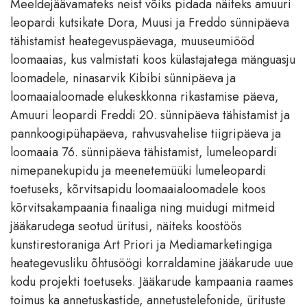
Meeldejäävamateks neist võiks pidada näiteks amuuri
leopardi kutsikate Dora, Muusi ja Freddo sünnipäeva
tähistamist heategevuspäevaga, muuseumiööd
loomaaias, kus valmistati koos külastajatega mänguasju
loomadele, ninasarvik Kibibi sünnipäeva ja
loomaaialoomade elukeskkonna rikastamise päeva,
Amuuri leopardi Freddi 20. sünnipäeva tähistamist ja
pannkoogipühapäeva, rahvusvahelise tiigripäeva ja
loomaaia 76. sünnipäeva tähistamist, lumeleopardi
nimepanekupidu ja meenetemüüki lumeleopardi
toetuseks, kõrvitsapidu loomaaialoomadele koos
kõrvitsakampaania finaaliga ning muidugi mitmeid
jääkarudega seotud üritusi, näiteks koostöös
kunstirestoraniga Art Priori ja Mediamarketingiga
heategevusliku õhtusöögi korraldamine jääkarude uue
kodu projekti toetuseks. Jääkarude kampaania raames
toimus ka annetuskastide, annetustelefonide, ürituste