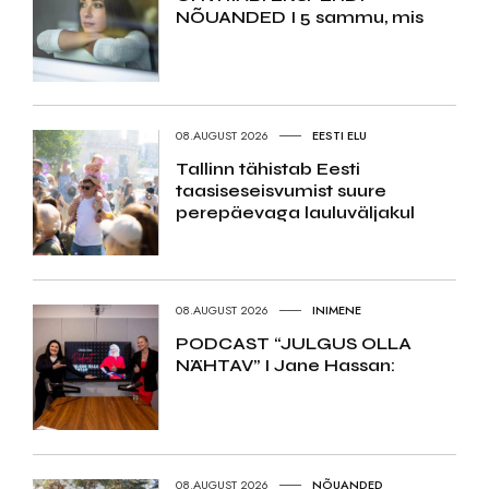
NÕUANDED I 5 sammu, mis
08.AUGUST 2026
EESTI ELU
Tallinn tähistab Eesti
taasiseseisvumist suure
perepäevaga lauluväljakul
08.AUGUST 2026
INIMENE
PODCAST “JULGUS OLLA
NÄHTAV” I Jane Hassan:
08.AUGUST 2026
NÕUANDED