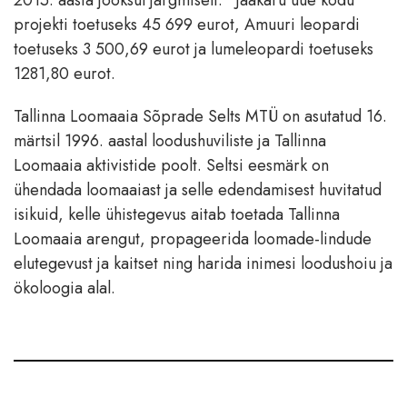
projekti toetuseks 45 699 eurot, Amuuri leopardi
toetuseks 3 500,69 eurot ja lumeleopardi toetuseks
1281,80 eurot.
Tallinna Loomaaia Sõprade Selts MTÜ on asutatud 16.
märtsil 1996. aastal loodushuviliste ja Tallinna
Loomaaia aktivistide poolt. Seltsi eesmärk on
ühendada loomaaiast ja selle edendamisest huvitatud
isikuid, kelle ühistegevus aitab toetada Tallinna
Loomaaia arengut, propageerida loomade-lindude
elutegevust ja kaitset ning harida inimesi loodushoiu ja
ökoloogia alal.