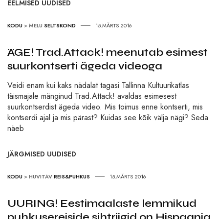
EELMISED UUDISED
KODU
>
MELU
SELTSKOND
15.MÄRTS 2016
ÄGE! Trad.Attack! meenutab esimest
suurkontserti ägeda videoga
Veidi enam kui kaks nädalat tagasi Tallinna Kultuurikatlas
täismajale mänginud Trad.Attack! avaldas esimesest
suurkontserdist ägeda video. Mis toimus enne kontserti, mis
kontserdi ajal ja mis pärast? Kuidas see kõik välja nägi? Seda
näeb
JÄRGMISED UUDISED
KODU
>
HUVITAV
REIS&PUHKUS
15.MÄRTS 2016
UURING! Eestimaalaste lemmikud
puhkusereiside sihtriigid on Hispaania