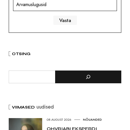
Arvamuslugusid
OTSING
uudised
VIIMASED
08.AUGUST 2026
NÕUANDED
OHVRIABI EKSPERDI