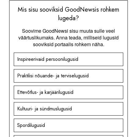
Mis sisu sooviksid GoodNewsis rohkem
lugeda?
Soovime GoodNewsi sisu muuta sulle veel
väärtuslikumaks. Anna teada, milliseid lugusid
sooviksid portaalis rohkem näha.
Inspireerivaid persoonilugusid
Praktilisi nõuande- ja terviselugusid
Ettevõtlus- ja karjäärilugusid
Kultuuri- ja sündmuslugusid
Spordilugusid