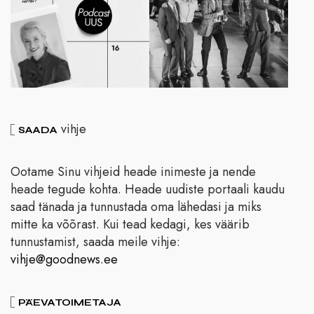
vihje
SAADA
Ootame Sinu vihjeid heade inimeste ja nende
heade tegude kohta. Heade uudiste portaali kaudu
saad tänada ja tunnustada oma lähedasi ja miks
mitte ka võõrast. Kui tead kedagi, kes väärib
tunnustamist, saada meile vihje:
vihje@goodnews.ee
PÄEVATOIMETAJA