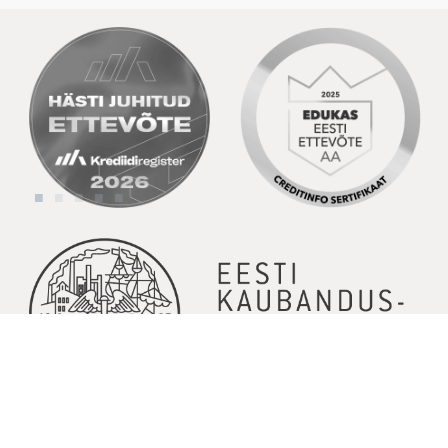
© Copyright 2026 | Kõik õigused kaitstud | Powered by
GoodNews