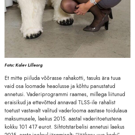
Foto: Kalev Lilleorg
Et mitte piiluda võõrasse rahakotti, tasuks ära tuua
vaid osa loomade heaolusse ja kõhtu panustatud
annetusi. Vaderiprogrammi raames, millega liitunud
eraisikud ja ettevõtted annavad TLSS-ile rahalist
toetust vastavalt valitud vaderlooma aastase toidulaua
maksumusele, laekus 2015. aastal vaderitoetustena
kokku 101 417 eurot. Sihtotstarbelisi annetusi laekus
2015. aasta jooksul järgmiselt: “Jääkaru uue kodu”