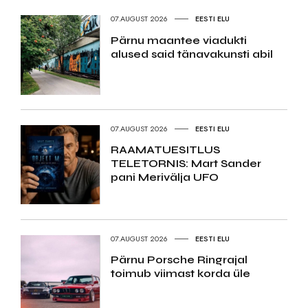
07.AUGUST 2026
EESTI ELU
Pärnu maantee viadukti
alused said tänavakunsti abil
07.AUGUST 2026
EESTI ELU
RAAMATUESITLUS
TELETORNIS: Mart Sander
pani Merivälja UFO
07.AUGUST 2026
EESTI ELU
Pärnu Porsche Ringrajal
toimub viimast korda üle