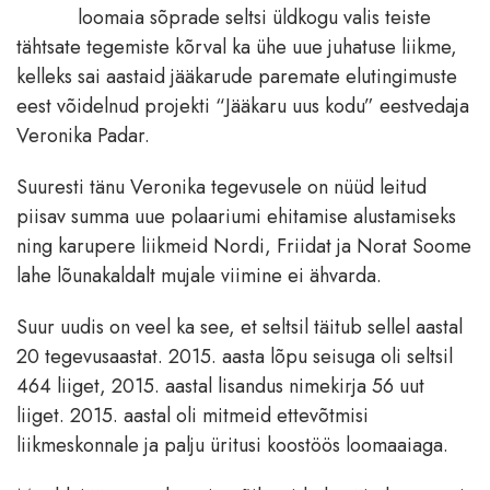
loomaia sõprade seltsi üldkogu valis teiste
tähtsate tegemiste kõrval ka ühe uue juhatuse liikme,
kelleks sai aastaid jääkarude paremate elutingimuste
eest võidelnud projekti “Jääkaru uus kodu” eestvedaja
Veronika Padar.
Suuresti tänu Veronika tegevusele on nüüd leitud
piisav summa uue polaariumi ehitamise alustamiseks
ning karupere liikmeid Nordi, Friidat ja Norat Soome
lahe lõunakaldalt mujale viimine ei ähvarda.
Suur uudis on veel ka see, et seltsil täitub sellel aastal
20 tegevusaastat. 2015. aasta lõpu seisuga oli seltsil
464 liiget, 2015. aastal lisandus nimekirja 56 uut
liiget. 2015. aastal oli mitmeid ettevõtmisi
liikmeskonnale ja palju üritusi koostöös loomaaiaga.