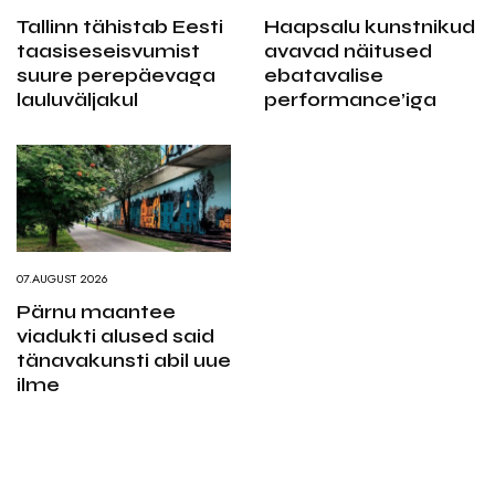
Tallinn tähistab Eesti
Haapsalu kunstnikud
taasiseseisvumist
avavad näitused
suure perepäevaga
ebatavalise
lauluväljakul
performance’iga
07.AUGUST 2026
Pärnu maantee
viadukti alused said
tänavakunsti abil uue
ilme