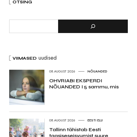
OTSING
uudised
VIIMASED
08.AUGUST 2026
NÕUANDED
OHVRIABI EKSPERDI
NÕUANDED I 5 sammu, mis
08.AUGUST 2026
EESTI ELU
Tallinn tähistab Eesti
taasiseseisvumist suure