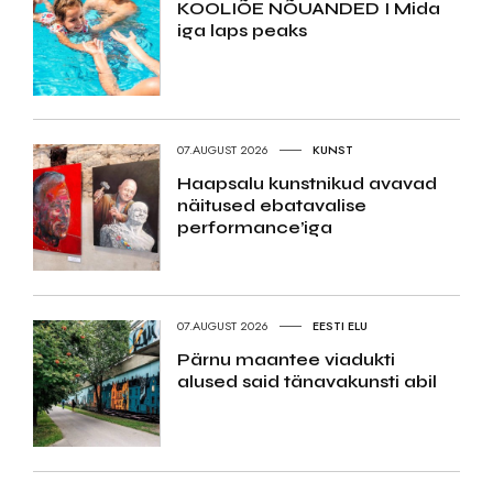
KOOLIÕE NÕUANDED I Mida
iga laps peaks
07.AUGUST 2026
KUNST
Haapsalu kunstnikud avavad
näitused ebatavalise
performance’iga
07.AUGUST 2026
EESTI ELU
Pärnu maantee viadukti
alused said tänavakunsti abil