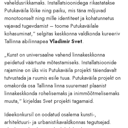
vaheldusrikkamaks. Installatsioonidega rikastatakse
Putukaväila lõike ning paiku, mis täna mõjuvad
monotoonselt ning mille identiteet ja kohatunnetus
vajavad tugevdamist – toome Putukaväilale
kohasuminat,“ selgitas keskkonna valdkonda kureeriv
Tallinna abilinnapea
Vladimir Svet
.
„Kunst on universaalne vahend linnakeskkonna
peidetud väärtuste mõtestamiseks. Installatsioonide
rajamine on üks viis Putukaväila projekti täiendavalt
tutvustada ja ruumis esile tuua. Putukaväila projekt on
omakorda osa Tallinna linna suuremast plaanist
linnakeskkonda rohelisemaks ja inimmõõtmelisemaks
muuta,“ kirjeldas Svet projekti tagamaid.
Ideekonkursil on oodatud osalema kunsti-,
arhitektuuri- ja urbanistikavaldkonnas tegutsejad.