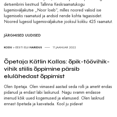
detsembrini kestnud Tallinna Keskraamatukogu
lugemisväljakutse „Noor loeb“, milles noored valisid ise
lugemiseks raamatuid ja andsid nende kohta tagasisidet.
Noored lugesid lugemisväljakutse jooksul kokku 425 raamatut.
JÄRGMISED UUDISED
KODU
>
EESTI ELU
HARIDUS
11.JAANUAR 2022
Õpetaja Kätlin Kallas: õpik-töövihik-
vihik stiilis õppimine pärsib
elulähedast õppimist
Olen õpetaja. Olen viimased aastad seda rolli ja ametit endas
pidanud ja endast läbi laskunud. Nagu svamm endasse
imenud kõik uued kogemused ja elamused. Olen lasknud
ennast õpetada ja kasvatada. Kool ju pidavat