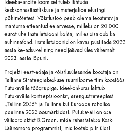
Ideekavandite loomisel tuleb lähtuda
keskkonnasäästlikkuse ja materjalide eluringi
põhimõtetest. Võistlustöö peab olema teostatav ja
mahtuma etteantud eelarvesse, milleks on 20 000
eurot ühe installatsiooni kohta, milles sisaldub ka
auhinnafond. Installatsioonid on kavas püstitada 2022.
aasta kevadsuvel ning need jäävad üles vähemalt
2023. aasta lõpuni.
Projekti eestvedaja ja võistlusülesande koostaja on
Tallinna Strateegiakeskuse ruumiloome tiim koostöös
Putukaväila töögrupiga. Ideekonkurss lähtub
Putukaväila kontseptsioonist, arengustrateegiast
„Tallinn 2035“ ja Tallinna kui Euroopa rohelise
pealinna 2023 eesmärkidest. Putukaväil on osa
välisprojektist B.Green, mida rahastatakse Kesk-
Läänemere programmist, mis toetab piiriülest