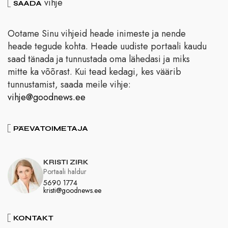
vihje
SAADA
Ootame Sinu vihjeid heade inimeste ja nende
heade tegude kohta. Heade uudiste portaali kaudu
saad tänada ja tunnustada oma lähedasi ja miks
mitte ka võõrast. Kui tead kedagi, kes väärib
tunnustamist, saada meile vihje:
vihje@goodnews.ee
PÄEVATOIMETAJA
KRISTI ZIRK
Portaali haldur
5690 1774
kristi@goodnews.ee
KONTAKT