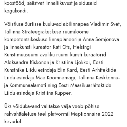
koostööd, säästvat linnaliikuvust ja sidusaid
kogukondi.
Võistluse žüriisse kuuluvad abilinnapea Vladimir Svet,
Tallinna Strateegiakeskuse ruumiloome
kompetentsikeskuse linnaplaneerija Anna Semjonova
ja linnakunsti kuraator Kati Ots, Helsingi
Kunstimuuseumi avaliku ruumi kunsti kuraatorid
Aleksandra Kiskonen ja Kristiina Ljokkoi, Eesti
Kunstnike Liidu esindaja Elin Kard, Eesti Arhitektide
Liidu esindaja Mae Köömnemägi, Tallinna Keskkonna-
ja Kommunaalameti ning Eesti Maasikuarhitektide
Liidu esindaja Kristiina Kupper.
Üks võidukavand valitakse välja veebipõhise
rahvahääletuse teel platvormil Maptionnaire 2022
kevadel.