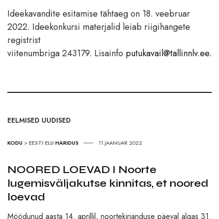
Ideekavandite esitamise tähtaeg on 18. veebruar
2022. Ideekonkursi materjalid leiab riigihangete
registrist
viitenumbriga 243179. Lisainfo
putukavail@tallinnlv.ee.
EELMISED UUDISED
KODU
>
EESTI ELU
HARIDUS
11.JAANUAR 2022
NOORED LOEVAD I Noorte
lugemisväljakutse kinnitas, et noored
loevad
Möödunud aasta 14. aprillil, noortekirjanduse päeval algas 31.