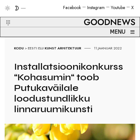
Facebook
Instagram
Youtube
X
≡
MENU
KODU
>
EESTI ELU
KUNST
ARHITEKTUUR
11.JAANUAR 2022
Installatsioonikonkurss
“Kohasumin“ toob
Putukaväilale
loodustundlikku
linnaruumikunsti