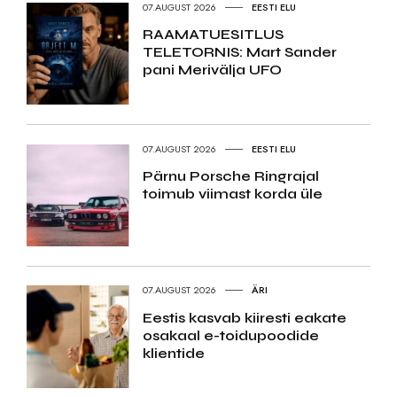
07.AUGUST 2026
EESTI ELU
RAAMATUESITLUS
TELETORNIS: Mart Sander
pani Merivälja UFO
07.AUGUST 2026
EESTI ELU
Pärnu Porsche Ringrajal
toimub viimast korda üle
07.AUGUST 2026
ÄRI
Eestis kasvab kiiresti eakate
osakaal e-toidupoodide
klientide