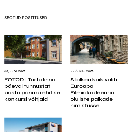
SEOTUD POSTITUSED
30.JUUNI 2026
22.APRILL 2026
FOTOD I Tartu linna
Stalkeri käik valiti
päeval tunnustati
Euroopa
aasta parima ehitise
Filmiakadeemia
konkursi võitjaid
oluliste paikade
nimistusse