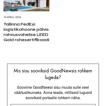
13.APRILL 2026
Tallinna FedExi
logistikahoone pälvis
rahvusvahelise LEED
Gold rohesertifikaadi
Mis sisu sooviksid GoodNewsis rohkem
lugeda?
Soovime GoodNewsi sisu muuta sulle veel
väärtuslikumaks. Anna teada, milliseid lugusid
sooviksid portaalis rohkem näha.