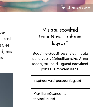
Foto: Shutterstock.com
Mis sisu sooviksid
ba-
GoodNewsis rohkem
ulmast
lugeda?
t, et
id, mis
Soovime GoodNewsi sisu muuta
ga
sulle veel väärtuslikumaks. Anna
teada, milliseid lugusid sooviksid
portaalis rohkem näha.
Inspireerivaid persoonilugusid
Praktilisi nõuande- ja
terviselugusid