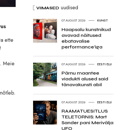
uudised
VIIMASED
07.AUGUST 2026
KUNST
vus
Haapsalu kunstnikud
avavad näitused
a ette
ebatavalise
performance’iga
t
d. Meie
07.AUGUST 2026
EESTI ELU
Pärnu maantee
viadukti alused said
tänavakunsti abil
 mõtleb.
07.AUGUST 2026
EESTI ELU
RAAMATUESITLUS
TELETORNIS: Mart
Sander pani Merivälja
UFO