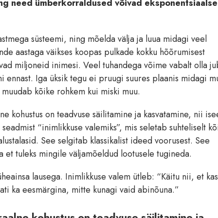
ing need ümberkorraldused võivad eksponentsiaalse
astmega süsteemi, ning mõelda välja ja luua midagi veel
nde aastaga väikses koopas pulkade kokku hõõrumisest
ad miljoneid inimesi. Veel tuhandega võime vabalt olla j
ennast. Iga üksik tegu ei pruugi suures plaanis midagi m
ne muudab kõike rohkem kui miski muu.
e kohustus on teadvuse säilitamine ja kasvatamine, nii ise
 seadmist “inimlikkuse valemiks”, mis seletab suhteliselt kõ
ustalasid. See selgitab klassikalist ideed voorusest. See
a et tuleks mingile väljamõeldud lootusele tugineda.
üheainsa lausega. Inimlikkuse valem ütleb: “Käitu nii, et ka
lati ka eesmärgina, mitte kunagi vaid abinõuna.”
alne kohustus on teadvuse säilitamine ja