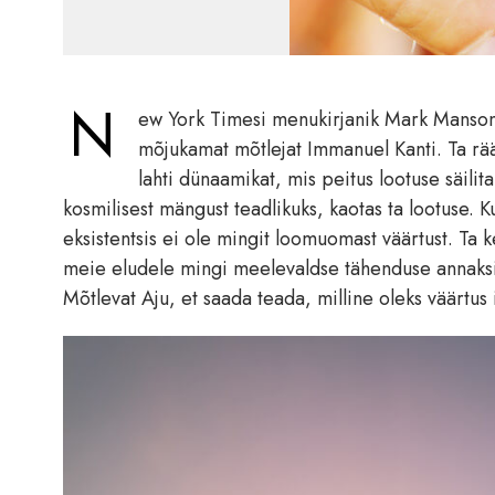
N
ew York Timesi menukirjanik Mark Manso
mõjukamat mõtlejat Immanuel Kanti. Ta rää
lahti dünaamikat, mis peitus lootuse säil
kosmilisest mängust teadlikuks, kaotas ta lootuse. 
eksistentsis ei ole mingit loomuomast väärtust. Ta
meie eludele mingi meelevaldse tähenduse annaksi
Mõtlevat Aju, et saada teada, milline oleks väärtus 