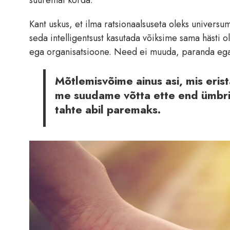
Kant uskus, et ilma ratsionaalsuseta oleks universum
seda intelligentsust kasutada võiksime sama hästi o
ega organisatsioone. Need ei muuda, paranda ega l
Mõtlemisvõime ainus asi, mis eris
me suudame võtta ette end ümbri
tahte abil paremaks.