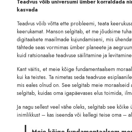
Teadvus võib universumi ümber korraldada n
kasvada
Teadvus võib võtta ette probleemi, teata keerukus
keerukamat. Manson selgitab, et me jõudsime tuha
digitaalsete maailmade kujundamiseni, mis ühendav
tähtede seas vormimas ümber planeete ja aegruumi 
kuid ratsionaalse teadvuse säilitamine ja levitami
Kant väitis, et meie kõige fundamentaalsem moraaln
kui ka teistes. Ta nimetas seda teadvuse esiplaanile
mis eales olnud on. See selgitab meie moraalseid al
selgitab, kuidas oma igapäevases elus toimida, ilm
Ja nagu sellest veel vähe oleks, selgitab see kõike 
inimlikkust – kas iseenda või kellegi teise oma – a
Meie kõige fundamentaalsem mora