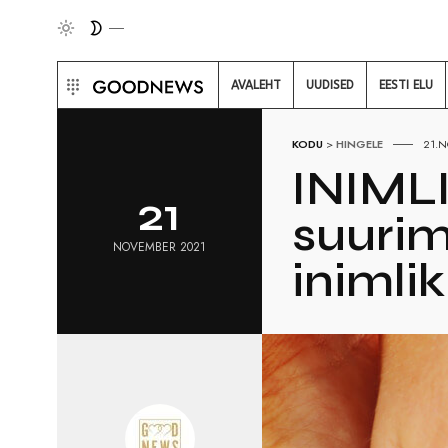
AVALEHT
UUDISED
EESTI ELU
KODU
>
HINGELE
21.
INIML
21
suurim
NOVEMBER 2021
inimli