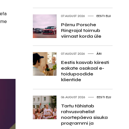
seta
07.AUGUST 2026
EESTI ELU
eeme
Pärnu Porsche
Ringrajal toimub
viimast korda üle
a
07.AUGUST 2026
ÄRI
Eestis kasvab kiiresti
eakate osakaal e-
toidupoodide
klientide
06.AUGUST 2026
EESTI ELU
Tartu tähistab
rahvusvahelist
noortepäeva sisuka
programmi ja