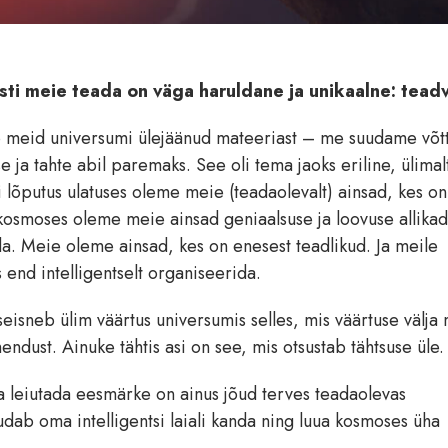
sti meie teada on väga haruldane ja unikaalne: tead
ab meid universumi ülejäänud mateeriast – me suudame võtt
a tahte abil paremaks. See oli tema jaoks eriline, ülimal
i lõputus ulatuses oleme meie (teadaolevalt) ainsad, kes on
 kosmoses oleme meie ainsad geniaalsuse ja loovuse allika
a. Meie oleme ainsad, kes on enesest teadlikud. Ja meile
end intelligentselt organiseerida.
s seisneb ülim väärtus universumis selles, mis väärtuse välja
endust. Ainuke tähtis asi on see, mis otsustab tähtsuse üle.
ja leiutada eesmärke on ainus jõud terves teadaolevas
udab oma intelligentsi laiali kanda ning luua kosmoses üha