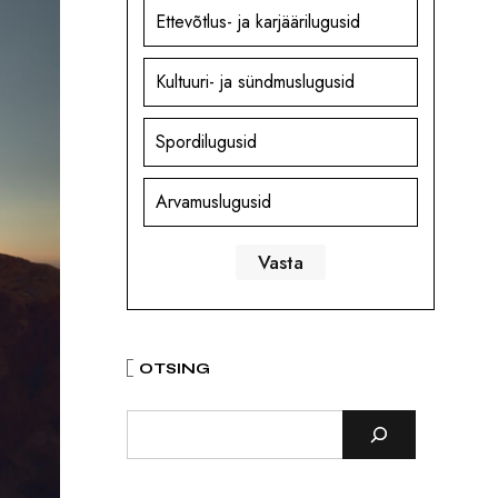
Ettevõtlus- ja karjäärilugusid
Kultuuri- ja sündmuslugusid
Spordilugusid
Arvamuslugusid
OTSING