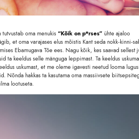
n tutvustab oma menukis
“Kõik on p*rses”
ühte ajaloo
gib, et oma varajases elus mõistis Kant seda nokk-kinni-sa
itamises Ebamugava Tõe ees. Nagu kõik, kes saavad sellest j
Kuid ta keeldus selle mänguga leppimast. Ta keeldus uskumas
 keeldus uskumast, et me oleme igavesti neetud looma lugus
d. Nõnda hakkas ta kasutama oma massiivsete biitsepsite
ilma lootuseta.