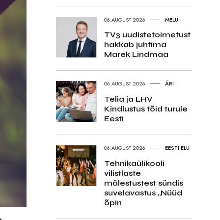
06.AUGUST 2026
MELU
TV3 uudistetoimetust
hakkab juhtima
Marek Lindmaa
06.AUGUST 2026
ÄRI
Telia ja LHV
Kindlustus tõid turule
Eesti
06.AUGUST 2026
EESTI ELU
Tehnikaülikooli
vilistlaste
mälestustest sündis
suvelavastus „Nüüd
õpin