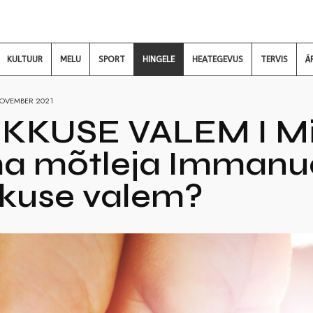
KULTUUR
MELU
SPORT
HINGELE
HEATEGEVUS
TERVIS
Ä
NOVEMBER 2021
IKKUSE VALEM I Mis
a mõtleja Immanue
kkuse valem?