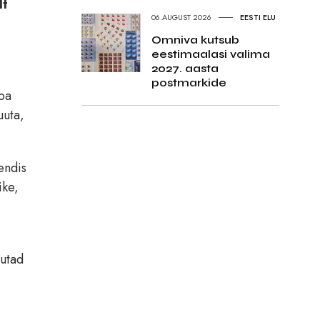
lt
06.AUGUST 2026
EESTI ELU
Omniva kutsub
eestimaalasi valima
2027. aasta
postmarkide
uba
uuta,
endis
ike,
sutad