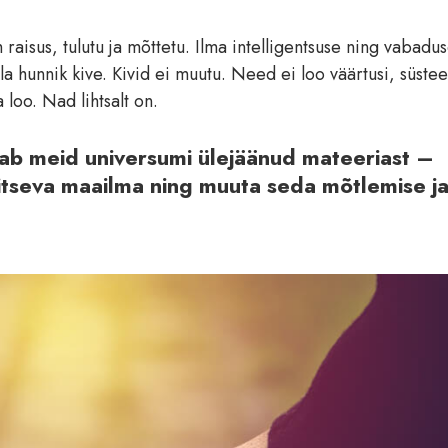
 raisus, tulutu ja mõttetu. Ilma intelligentsuse ning vabadu
lla hunnik kive. Kivid ei muutu. Need ei loo väärtusi, süst
oo. Nad lihtsalt on.
tab meid universumi ülejäänud mateeriast –
tseva maailma ning muuta seda mõtlemise j