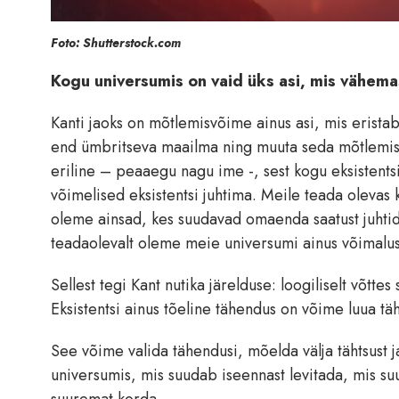
Foto: Shutterstock.com
Kogu universumis on vaid üks asi, mis vähema
Kanti jaoks on mõtlemisvõime ainus asi, mis erist
end ümbritseva maailma ning muuta seda mõtlemise j
eriline – peaaegu nagu ime -, sest kogu eksistents
võimelised eksistentsi juhtima. Meile teada olevas
oleme ainsad, kes suudavad omaenda saatust juhtid
teadaolevalt oleme meie universumi ainus võimalus 
Sellest tegi Kant nutika järelduse: loogiliselt võtte
Eksistentsi ainus tõeline tähendus on võime luua täh
See võime valida tähendusi, mõelda välja tähtsust 
universumis, mis suudab iseennast levitada, mis su
suuremat korda.