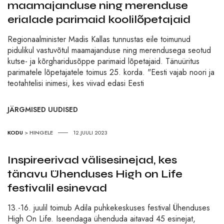
maamajanduse ning merenduse
erialade parimaid koolilõpetajaid
Regionaalminister Madis Kallas tunnustas eile toimunud
pidulikul vastuvõtul maamajanduse ning merendusega seotud
kutse- ja kõrgharidusõppe parimaid lõpetajaid. Tänuüritus
parimatele lõpetajatele toimus 25. korda. "Eesti vajab noori ja
teotahtelisi inimesi, kes viivad edasi Eesti
JÄRGMISED UUDISED
KODU
>
HINGELE
12.JUULI 2023
Inspireerivad välisesinejad, kes
tänavu Ühenduses High on Life
festivalil esinevad
13.-16. juulil toimub Adila puhkekeskuses festival Ühenduses
High On Life. Iseendaga ühenduda aitavad 45 esinejat,