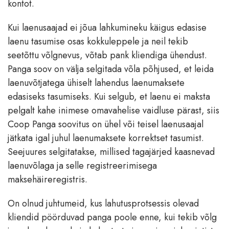
kontot.
Kui laenusaajad ei jõua lahkumineku käigus edasise
laenu tasumise osas kokkuleppele ja neil tekib
seetõttu võlgnevus, võtab pank kliendiga ühendust.
Panga soov on välja selgitada võla põhjused, et leida
laenuvõtjatega ühiselt lahendus laenumaksete
edasiseks tasumiseks. Kui selgub, et laenu ei maksta
pelgalt kahe inimese omavahelise vaidluse pärast, siis
Coop Panga soovitus on ühel või teisel laenusaajal
jätkata igal juhul laenumaksete korrektset tasumist.
Seejuures selgitatakse, millised tagajärjed kaasnevad
laenuvõlaga ja selle registreerimisega
maksehäireregistris.
On olnud juhtumeid, kus lahutusprotsessis olevad
kliendid pöörduvad panga poole enne, kui tekib võlg