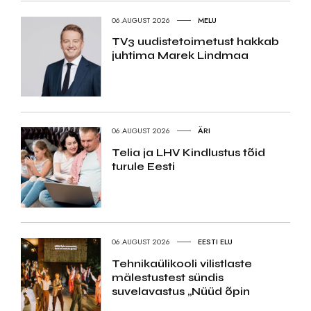
06.AUGUST 2026
MELU
TV3 uudistetoimetust hakkab
juhtima Marek Lindmaa
06.AUGUST 2026
ÄRI
Telia ja LHV Kindlustus tõid
turule Eesti
06.AUGUST 2026
EESTI ELU
Tehnikaülikooli vilistlaste
mälestustest sündis
suvelavastus „Nüüd õpin