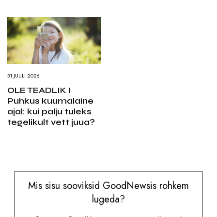
31.JUULI 2026
OLE TEADLIK I
Puhkus kuumalaine
ajal: kui palju tuleks
tegelikult vett juua?
Mis sisu sooviksid GoodNewsis rohkem
lugeda?