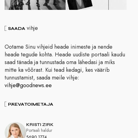
vihje
SAADA
Ootame Sinu vihjeid heade inimeste ja nende
heade tegude kohta. Heade uudiste portaali kaudu
saad tänada ja tunnustada oma lähedasi ja miks
mitte ka võõrast. Kui tead kedagi, kes väärib
tunnustamist, saada meile vihje:
vihje@goodnews.ee
PÄEVATOIMETAJA
KRISTI ZIRK
Portaali haldur
5690 1774