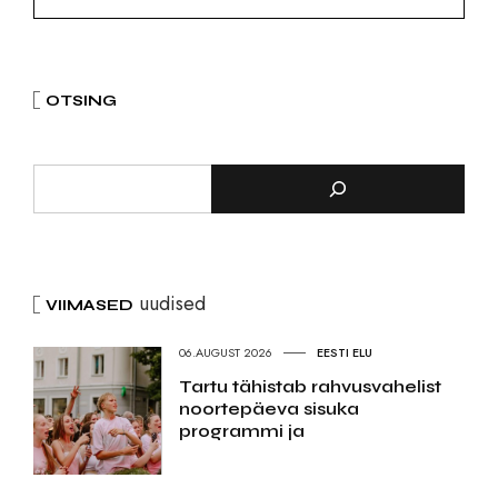
OTSING
uudised
VIIMASED
06.AUGUST 2026
EESTI ELU
Tartu tähistab rahvusvahelist
noortepäeva sisuka
programmi ja