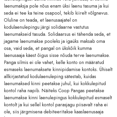
laenumaksja pole nõus enam üksi laenu tasuma ja kui
seda ei tee ka teine osapool, tekib kiirelt võlgnevus.
Oluline on teada, et laenusaajatel on
kodulaenulepingu järgi solidaarne vastutus
laenumakseid tasuda. Solidaarsus ei tähenda seda, et
jagame laenumakse pooleks ja igaüks maksab oma
osa, vaid seda, et pangal on ükskõik kumma
laenusaaja käest õigus sisse nõuda terve laenumakse.
Panga silmis ei ole vahet, kelle konto on määratud
esmaseks laenumaksete kinnipidamise kontoks. Ühiselt
allkirjastatud kodulaenuleping sätestab, kuidas
laenumaksed kinni peetakse juhul, kui kokkulepitud
kontol raha napib. Näiteks Coop Pangas peetakse
laenumakse kinni laenulepingus kokkulepitud esmaselt
kontolt ja kui sellel kontol parasjagu piisavalt raha ei
ole, siis järgmisena debiteeritakse kaaslaenusaaja