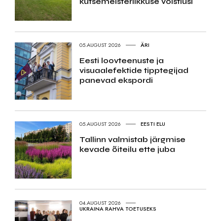
kutsemeisterlikkuse võistlusi
05.AUGUST 2026
ÄRI
Eesti loovteenuste ja
visuaalefektide tipptegijad
panevad ekspordi
05.AUGUST 2026
EESTI ELU
Tallinn valmistab järgmise
kevade õiteilu ette juba
04.AUGUST 2026
UKRAINA RAHVA TOETUSEKS