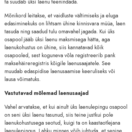
ta suudab üksi laenu teenindada.
Mõnikord leitakse, et vaidluste vältimiseks ja eluga
edasiminekuks on lihtsam ühine kinnisvara müüa, laen
tasuda ning saadud tulu omavahel jagada. Kui üks
osapool jääb üksi laenu maksmisega hätta, aga
laenukohustus on ühine, siis kannatavad kõik
osapooled, sest koguneva võla registreerib pank
maksehäireregistris kõigile laenusaajatele. See
muudab edaspidise laenusaamise keeruliseks või
lausa võimatuks.
Vastutavad mõlemad laenusaajad
Vahel arvatakse, et kui ainult üks laenulepingu osapool
on seni üksi laenu tasunud, siis teine justkui pole
laenukohustusega seotud, kuigi ta on kaastaotlejana
laenulepingus. Lahku minnes võib juhtuda, et senine