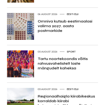
06.AUGUST 2026
EESTI ELU
Omniva kutsub eestimaalasi
valima 2027. aasta
postmarkide
05.AUGUST 2026
SPORT
Tartu noortekoondis võitis
rahvusvahelistelt laste
mängudelt kaheksa
05.AUGUST 2026
EESTI ELU
Regionaalhaigla kiirabikeskus
korraldab kiirabi