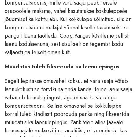
kompensatsioonis, mille vara saaja peab teisele
osapoolele maksma, vahel kasutatakse kokkuleppele
jõudmisel ka kohtu abi. Kui kokkulepe sõlmitud, siis on
kompensatsiooni maksjal võimalik selle tasumiseks ka
pangalt laenu taotleda. Coop Pangas käsitleme sellist
laenu kodulaenuna, sest sisuliselt on tegemist kodu
väljaostuga teiselt omanikult.
Muudatus tuleb fikseerida ka laenulepingus
Sageli lepitakse omavahel kokku, et vara saaja võtab
laenukohustuse tervikuna enda kanda, teine laenusaaja
vabaneb laenulepingust, aga ei saa ka vara ega
kompensatsiooni. Sellise omavahelise kokkuleppe
korral tuleb kindlasti pöörduda panka ning fikseerida
muudatus ka laenulepingus. Pank teeb alles jäävale
laenusaajale maksevõime analüüsi, et veenduda, kas