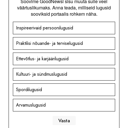
Soovime GoodNewsi sisu muuta sulle veel
väärtuslikumaks. Anna teada, milliseid lugusid
sooviksid portaalis rohkem näha.
Inspireerivaid persoonilugusid
Praktilisi nõuande- ja terviselugusid
Ettevõtlus- ja karjäärilugusid
Kultuuri- ja sündmuslugusid
Spordilugusid
Arvamuslugusid