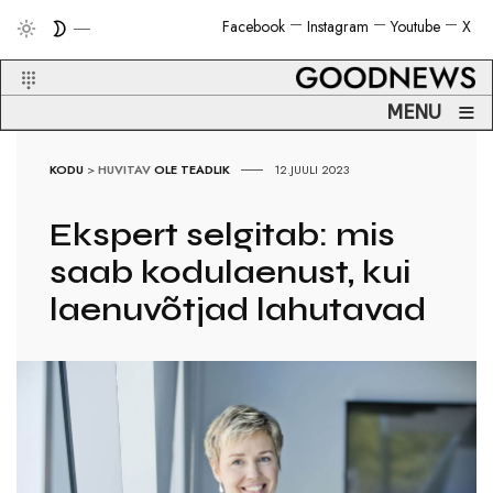
Facebook
Instagram
Youtube
X
≡
MENU
KODU
>
HUVITAV
OLE TEADLIK
12.JUULI 2023
Ekspert selgitab: mis
saab kodulaenust, kui
laenuvõtjad lahutavad