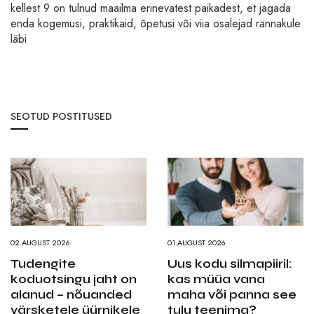
kellest 9 on tulnud maailma erinevatest paikadest, et jagada
enda kogemusi, praktikaid, õpetusi või viia osalejad rännakule
läbi
SEOTUD POSTITUSED
02.AUGUST 2026
01.AUGUST 2026
Tudengite
Uus kodu silmapiiril:
koduotsingu jaht on
kas müüa vana
alanud – nõuanded
maha või panna see
värsketele üürnikele
tulu teenima?