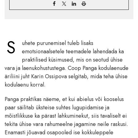
S
uhete purunemisel tuleb lisaks
emotsionaalsetele teemadele lahendada ka
praktilised küsimused, mis on seotud ühise
vara ja laenukohustustega. Coop Panga kodulaenude
äriliini juht Karin Ossipova selgitab, mida teha ühise
kodulaenu korral.
Panga praktikas näeme, et kui abielus või kooselus
paar säilitab üksteise suhtes lugupidamise ja
mõistlikkuse ka pärast lahkuminekut, siis tavaliselt ei
tekita ühise vara rahumeelne jagamine neile raskusi.
Enamasti jõuavad osapooled ise kokkuleppele