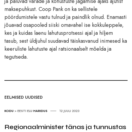
ja paluvad varade ja kohustuste jagamise ajaks ajutist
maksepuhkust. Coop Pank on ka sellistele
pöördumistele vastu tulnud ja paindlik olnud. Enamasti
jõuavad osapooled siiski omavahel ise kokkuleppele,
kes ja kuidas laenu lahutusprotsessi ajal ja hiljem
tasub, sest üldjuhul suudavad täiskasvanud inimesed ka
keeruliste lahutuste ajal ratsionaalselt mõelda ja
tegutseda.
EELMISED UUDISED
KODU
>
EESTI ELU
HARIDUS
12.JUULI 2023
Regionaalminister tänas ja tunnustas