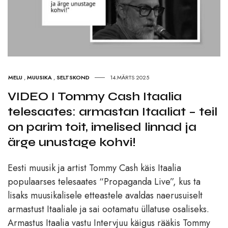
MELU
,
MUUSIKA
,
SELTSKOND
14.MÄRTS 2025
VIDEO I Tommy Cash Itaalia
telesaates: armastan Itaaliat – teil
on parim toit, imelised linnad ja
ärge unustage kohvi!
Eesti muusik ja artist Tommy Cash käis Itaalia
populaarses telesaates “Propaganda Live”, kus ta
lisaks muusikalisele etteastele avaldas naerusuiselt
armastust Itaaliale ja sai ootamatu üllatuse osaliseks.
Armastus Itaalia vastu Intervjuu käigus rääkis Tommy