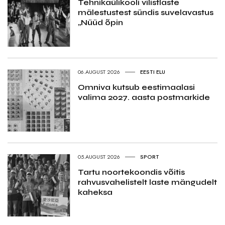
Tehnikaülikooli vilistlaste
mälestustest sündis suvelavastus
„Nüüd õpin
06.AUGUST 2026
EESTI ELU
Omniva kutsub eestimaalasi
valima 2027. aasta postmarkide
05.AUGUST 2026
SPORT
Tartu noortekoondis võitis
rahvusvahelistelt laste mängudelt
kaheksa