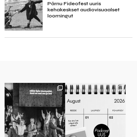
Pärnu Fideofest uuris
kehakeskset audiovisuaalset
loomingut