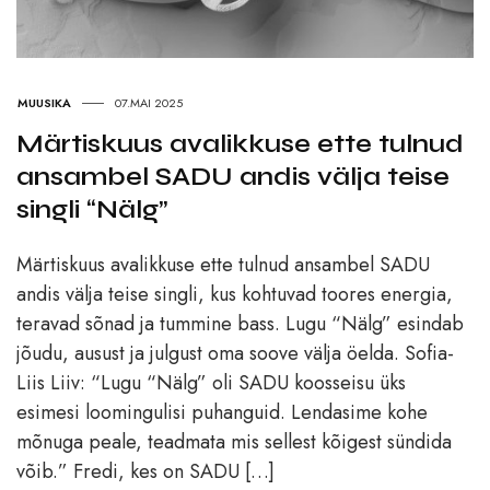
MUUSIKA
07.MAI 2025
Märtiskuus avalikkuse ette tulnud
ansambel SADU andis välja teise
singli “Nälg”
Märtiskuus avalikkuse ette tulnud ansambel SADU
andis välja teise singli, kus kohtuvad toores energia,
teravad sõnad ja tummine bass. Lugu “Nälg” esindab
jõudu, ausust ja julgust oma soove välja öelda. Sofia-
Liis Liiv: “Lugu “Nälg” oli SADU koosseisu üks
esimesi loomingulisi puhanguid. Lendasime kohe
mõnuga peale, teadmata mis sellest kõigest sündida
võib.” Fredi, kes on SADU […]