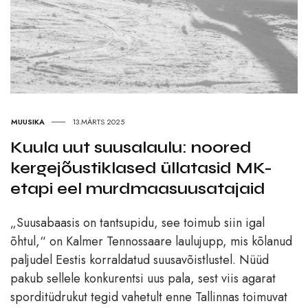
MUUSIKA
13.MÄRTS 2025
Kuula uut suusalaulu: noored
kergejõustiklased üllatasid MK-
etapi eel murdmaasuusatajaid
„Suusabaasis on tantsupidu, see toimub siin igal
õhtul,“ on Kalmer Tennossaare laulujupp, mis kõlanud
paljudel Eestis korraldatud suusavõistlustel. Nüüd
pakub sellele konkurentsi uus pala, sest viis agarat
sporditüdrukut tegid vahetult enne Tallinnas toimuvat