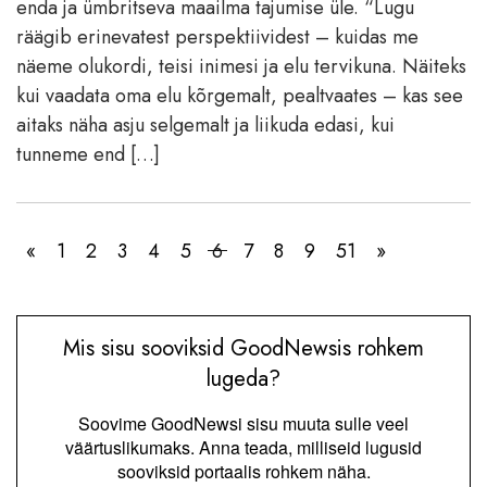
enda ja ümbritseva maailma tajumise üle. “Lugu
räägib erinevatest perspektiividest – kuidas me
näeme olukordi, teisi inimesi ja elu tervikuna. Näiteks
kui vaadata oma elu kõrgemalt, pealtvaates – kas see
aitaks näha asju selgemalt ja liikuda edasi, kui
tunneme end […]
«
1
2
3
4
5
6
7
8
9
51
»
Mis sisu sooviksid GoodNewsis rohkem
lugeda?
Soovime GoodNewsi sisu muuta sulle veel
väärtuslikumaks. Anna teada, milliseid lugusid
sooviksid portaalis rohkem näha.