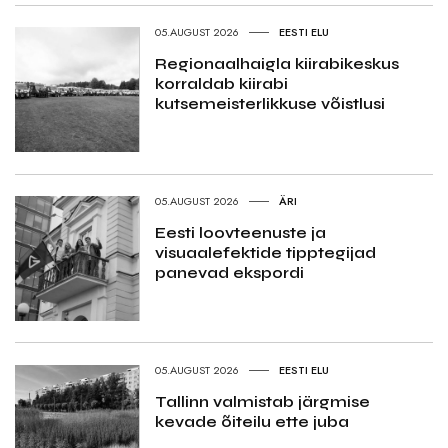
05.AUGUST 2026
EESTI ELU
Regionaalhaigla kiirabikeskus
korraldab kiirabi
kutsemeisterlikkuse võistlusi
05.AUGUST 2026
ÄRI
Eesti loovteenuste ja
visuaalefektide tipptegijad
panevad ekspordi
05.AUGUST 2026
EESTI ELU
Tallinn valmistab järgmise
kevade õiteilu ette juba