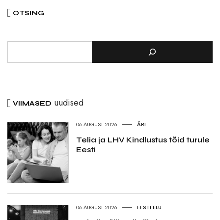
OTSING
uudised
VIIMASED
06.AUGUST 2026
ÄRI
Telia ja LHV Kindlustus tõid turule
Eesti
06.AUGUST 2026
EESTI ELU