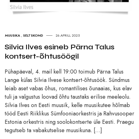
MUUSIKA
,
SELTSKOND
26.APRILL 2025
Silvia Ilves esineb Pärna Talus
kontsert-õhtusöögil
Pühapäeval, 4. mail kell 19:00 toimub Pärna Talus
Lange külas Silvia Ilvese kontsert-õhtusöök. Sündmus
leiab aset vabas õhus, romantilises õunaaias, kus elav
tuli ja valgustus loovad õhtu taustaks erilise meeleolu.
Silvia Ilves on Eesti muusik, kelle muusikutee hõlmab
tööd Eesti Riiklikus Sümfooniaorkestris ja Rahvusooper
Estonia orkestris ning soolokontserte üle Eesti. Praegu
tegutseb ta vabakutselise muusikuna. […]