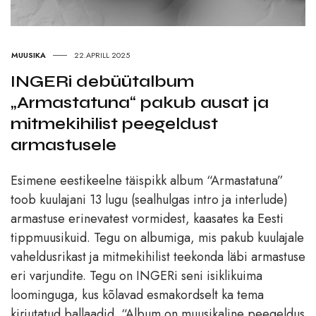
MUUSIKA
22.APRILL 2025
INGERi debüütalbum
„Armastatuna“ pakub ausat ja
mitmekihilist peegeldust
armastusele
Esimene eestikeelne täispikk album “Armastatuna”
toob kuulajani 13 lugu (sealhulgas intro ja interlude)
armastuse erinevatest vormidest, kaasates ka Eesti
tippmuusikuid. Tegu on albumiga, mis pakub kuulajale
vaheldusrikast ja mitmekihilist teekonda läbi armastuse
eri varjundite. Tegu on INGERi seni isiklikuima
loominguga, kus kõlavad esmakordselt ka tema
kirjutatud ballaadid. “Album on muusikaline peegeldus