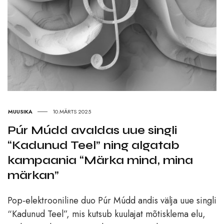
MUUSIKA
10.MÄRTS 2025
Púr Múdd avaldas uue singli
“Kadunud Teel” ning algatab
kampaania “Märka mind, mina
märkan”
Pop-elektrooniline duo Púr Múdd andis välja uue singli
“Kadunud Teel”, mis kutsub kuulajat mõtisklema elu,