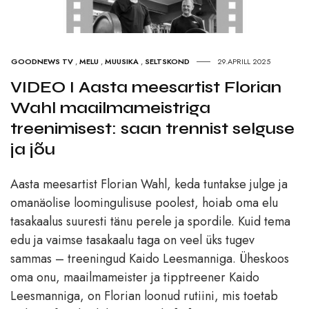
GOODNEWS TV
,
MELU
,
MUUSIKA
,
SELTSKOND
29.APRILL 2025
VIDEO I Aasta meesartist Florian
Wahl maailmameistriga
treenimisest: saan trennist selguse
ja jõu
Aasta meesartist Florian Wahl, keda tuntakse julge ja
omanäolise loomingulisuse poolest, hoiab oma elu
tasakaalus suuresti tänu perele ja spordile. Kuid tema
edu ja vaimse tasakaalu taga on veel üks tugev
sammas – treeningud Kaido Leesmanniga. Üheskoos
oma onu, maailmameister ja tipptreener Kaido
Leesmanniga, on Florian loonud rutiini, mis toetab