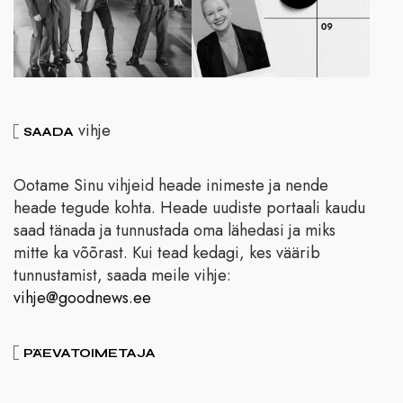
vihje
SAADA
Ootame Sinu vihjeid heade inimeste ja nende
heade tegude kohta. Heade uudiste portaali kaudu
saad tänada ja tunnustada oma lähedasi ja miks
mitte ka võõrast. Kui tead kedagi, kes väärib
tunnustamist, saada meile vihje:
vihje@goodnews.ee
PÄEVATOIMETAJA