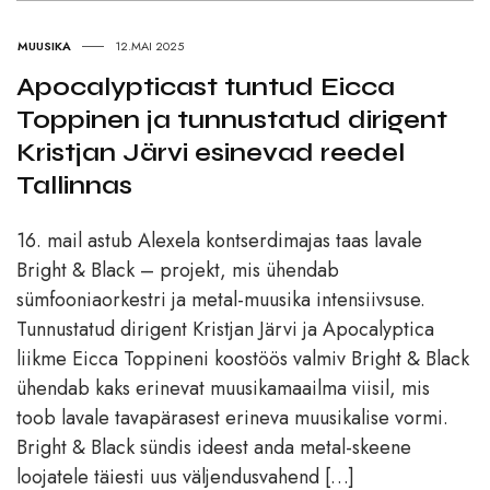
MUUSIKA
12.MAI 2025
Apocalypticast tuntud Eicca
Toppinen ja tunnustatud dirigent
Kristjan Järvi esinevad reedel
Tallinnas
16. mail astub Alexela kontserdimajas taas lavale
Bright & Black – projekt, mis ühendab
sümfooniaorkestri ja metal-muusika intensiivsuse.
Tunnustatud dirigent Kristjan Järvi ja Apocalyptica
liikme Eicca Toppineni koostöös valmiv Bright & Black
ühendab kaks erinevat muusikamaailma viisil, mis
toob lavale tavapärasest erineva muusikalise vormi.
Bright & Black sündis ideest anda metal-skeene
loojatele täiesti uus väljendusvahend […]