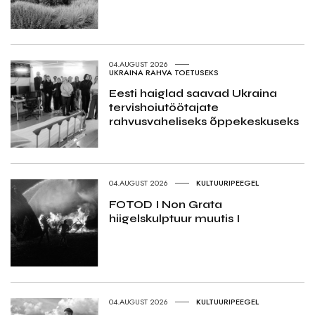
04.AUGUST 2026
UKRAINA RAHVA TOETUSEKS
Eesti haiglad saavad Ukraina
tervishoiutöötajate
rahvusvaheliseks õppekeskuseks
04.AUGUST 2026
KULTUURIPEEGEL
FOTOD I Non Grata
hiigelskulptuur muutis I
04.AUGUST 2026
KULTUURIPEEGEL