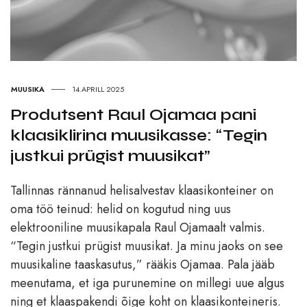
MUUSIKA
14.APRILL 2025
Produtsent Raul Ojamaa pani
klaasiklirina muusikasse: “Tegin
justkui prügist muusikat”
Tallinnas rännanud helisalvestav klaasikonteiner on
oma töö teinud: helid on kogutud ning uus
elektrooniline muusikapala Raul Ojamaalt valmis.
“Tegin justkui prügist muusikat. Ja minu jaoks on see
muusikaline taaskasutus,” rääkis Ojamaa. Pala jääb
meenutama, et iga purunemine on millegi uue algus
ning et klaaspakendi õige koht on klaasikonteineris.