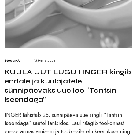
MUUSIKA
11.MÄRTS 2025
KUULA UUT LUGU I INGER kingib
endale ja kuulajatele
sünnipäevaks uue loo “Tantsin
iseendaga”
INGER tähistab 26. sünnipäeva uue singli “Tantsin
iseendaga” saatel tantsides. Laul räägib teekonnast
enese armastamiseni ja toob esile elu keerukuse ning