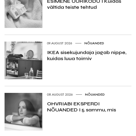
ESIMENE ÜÜRIKODU I Kuidas
vältida teiste tehtud
09.AUGUST 2026
NÕUANDED
IKEA sisekujundaja jagab nippe,
kuidas luua toimiv
08.AUGUST 2026
NÕUANDED
OHVRIABI EKSPERDI
NÕUANDED I 5 sammu, mis