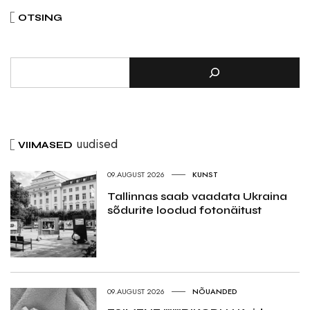
OTSING
uudised
VIIMASED
09.AUGUST 2026
KUNST
Tallinnas saab vaadata Ukraina
sõdurite loodud fotonäitust
09.AUGUST 2026
NÕUANDED