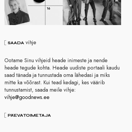
vihje
SAADA
Ootame Sinu vihjeid heade inimeste ja nende
heade tegude kohta. Heade uudiste portaali kaudu
saad tänada ja tunnustada oma lähedasi ja miks
mitte ka võõrast. Kui tead kedagi, kes väärib
tunnustamist, saada meile vihje:
vihje@goodnews.ee
PÄEVATOIMETAJA