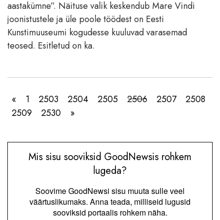
aastakümne”. Näituse valik keskendub Mare Vindi
joonistustele ja üle poole töödest on Eesti
Kunstimuuseumi kogudesse kuuluvad varasemad
teosed. Esitletud on ka.
«
1
2503
2504
2505
2506
2507
2508
2509
2530
»
Mis sisu sooviksid GoodNewsis rohkem
lugeda?
Soovime GoodNewsi sisu muuta sulle veel
väärtuslikumaks. Anna teada, milliseid lugusid
sooviksid portaalis rohkem näha.