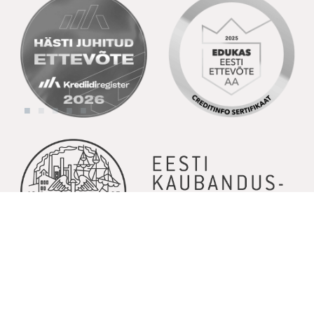
© Copyright 2026 | Kõik õigused kaitstud | Powered by
GoodNews
Communication