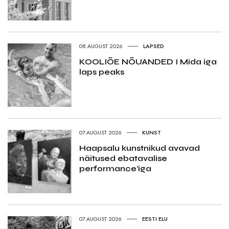
08.AUGUST 2026
LAPSED
KOOLIÕE NÕUANDED I Mida iga
laps peaks
07.AUGUST 2026
KUNST
Haapsalu kunstnikud avavad
näitused ebatavalise
performance’iga
07.AUGUST 2026
EESTI ELU