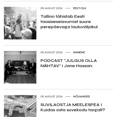
08.AUGUST 2026
EESTI ELU
Tallinn tähistab Eesti
taasiseseisvumist suure
perepäevaga lauluväljakul
08.AUGUST 2026
INIMENE
PODCAST “JULGUS OLLA
NÄHTAV” I Jane Hassan:
08.AUGUST 2026
NÕUANDED
SUVILAOSTJA MEELESPEA I
Kuidas osta suvekodu targalt?