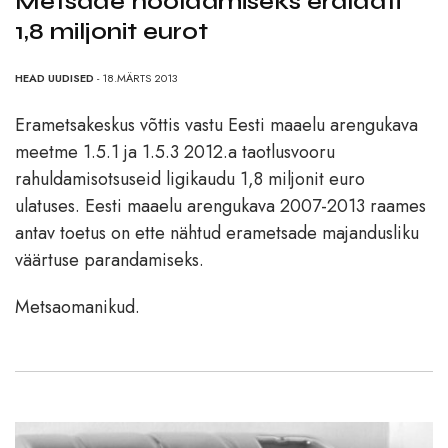
Metsade hooldamiseks eraldati
1,8 miljonit eurot
HEAD UUDISED
- 18.MÄRTS 2013
Erametsakeskus võttis vastu Eesti maaelu arengukava
meetme 1.5.1 ja 1.5.3 2012.a taotlusvooru
rahuldamisotsuseid ligikaudu 1,8 miljonit euro
ulatuses. Eesti maaelu arengukava 2007-2013 raames
antav toetus on ette nähtud erametsade majandusliku
väärtuse parandamiseks.
Metsaomanikud.