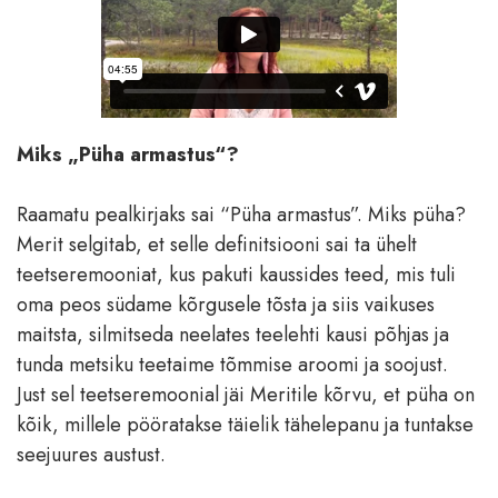
Miks „Püha armastus“?
Raamatu pealkirjaks sai “Püha armastus”. Miks püha?
Merit selgitab, et selle definitsiooni sai ta ühelt
teetseremooniat, kus pakuti kaussides teed, mis tuli
oma peos südame kõrgusele tõsta ja siis vaikuses
maitsta, silmitseda neelates teelehti kausi põhjas ja
tunda metsiku teetaime tõmmise aroomi ja soojust.
Just sel teetseremoonial jäi Meritile kõrvu, et püha on
kõik, millele pööratakse täielik tähelepanu ja tuntakse
seejuures austust.