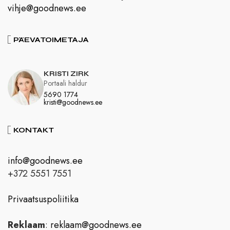
vihje@goodnews.ee
PÄEVATOIMETAJA
KRISTI ZIRK
Portaali haldur
5690 1774
kristi@goodnews.ee
KONTAKT
info@goodnews.ee
+372 5551 7551
Privaatsuspoliitika
Reklaam
:
reklaam@goodnews.ee