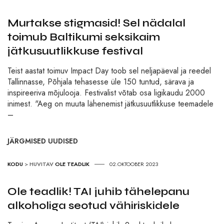
Murtakse stigmasid! Sel nädalal
toimub Baltikumi seksikaim
jätkusuutlikkuse festival
Teist aastat toimuv Impact Day toob sel neljapäeval ja reedel
Tallinnasse, Põhjala tehasesse üle 150 tuntud, särava ja
inspireeriva mõjulooja. Festivalist võtab osa ligikaudu 2000
inimest. "Aeg on muuta lähenemist jätkusuutlikkuse teemadele
–
JÄRGMISED UUDISED
KODU
>
HUVITAV
OLE TEADLIK
02.OKTOOBER 2023
Ole teadlik! TAI juhib tähelepanu
alkoholiga seotud vähiriskidele