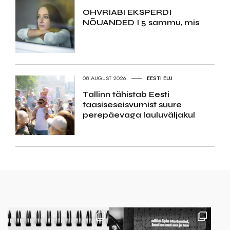
OHVRIABI EKSPERDI
NÕUANDED I 5 sammu, mis
08.AUGUST 2026
EESTI ELU
Tallinn tähistab Eesti
taasiseseisvumist suure
perepäevaga lauluväljakul