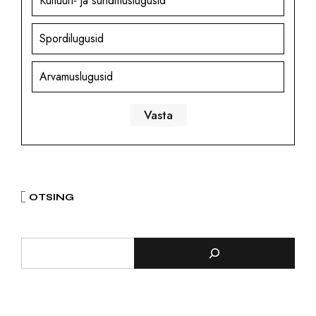
Kultuuri- ja sündmuslugusid
Spordilugusid
Arvamuslugusid
OTSING