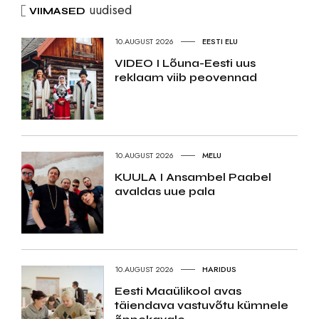
uudised
VIIMASED
10.AUGUST 2026
EESTI ELU
VIDEO I Lõuna-Eesti uus
reklaam viib peovennad
10.AUGUST 2026
MELU
KUULA I Ansambel Paabel
avaldas uue pala
10.AUGUST 2026
HARIDUS
Eesti Maaülikool avas
täiendava vastuvõtu kümnele