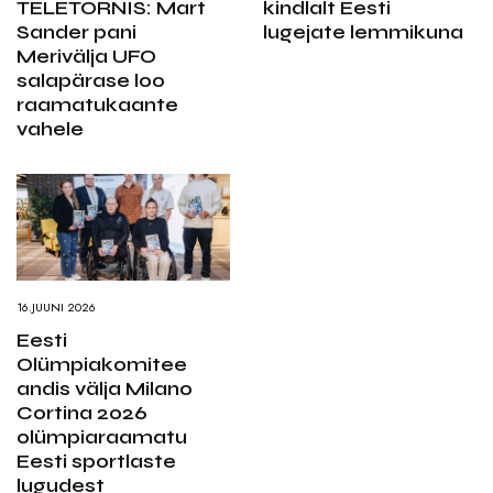
TELETORNIS: Mart
kindlalt Eesti
Sander pani
lugejate lemmikuna
Merivälja UFO
salapärase loo
raamatukaante
vahele
16.JUUNI 2026
Eesti
Olümpiakomitee
andis välja Milano
Cortina 2026
olümpiaraamatu
Eesti sportlaste
lugudest