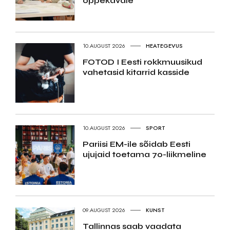
õppekavale
10.AUGUST 2026
HEATEGEVUS
FOTOD I Eesti rokkmuusikud
vahetasid kitarrid kasside
10.AUGUST 2026
SPORT
Pariisi EM-ile sõidab Eesti
ujujaid toetama 70-liikmeline
09.AUGUST 2026
KUNST
Tallinnas saab vaadata