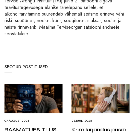
Tervise Arengu Instituut (TAI) juhib 2. oktoobril algava
teavitustegevusega elanike tähelepanu sellele, et
alkoholitarvitamine suurendab vähemalt seitsme erineva vähi
riski: suuõõne-, neelu-, kõri-, söögitoru-, maksa-, soole- ja
naiste rinnavähk. Maailma Terviseorganisatsiooni andmetel
seostatakse
SEOTUD POSTITUSED
07.AUGUST 2026
23.JUULI 2026
RAAMATUESITLUS
Krimikirjandus püsib