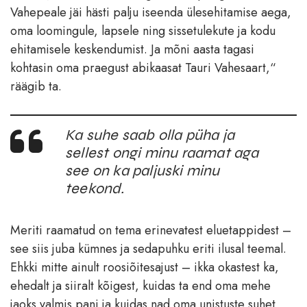
Vahepeale jäi hästi palju iseenda ülesehitamise aega,
oma loomingule, lapsele ning sissetulekute ja kodu
ehitamisele keskendumist. Ja mõni aasta tagasi
kohtasin oma praegust abikaasat Tauri Vahesaart,“
räägib ta.
Ka suhe saab olla püha ja
sellest ongi minu raamat aga
see on ka paljuski minu
teekond.
Meriti raamatud on tema erinevatest eluetappidest –
see siis juba kümnes ja sedapuhku eriti ilusal teemal.
Ehkki mitte ainult roosiõitesajust – ikka okastest ka,
ehedalt ja siiralt kõigest, kuidas ta end oma mehe
jaoks valmis pani ja kuidas nad oma unistuste suhet