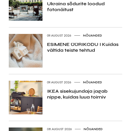
Ukraina sõdurite loodud
fotonäitust
09.AUGUST 2026
NÕUANDED
ESIMENE ÜÜRIKODU I Kuidas
vältida teiste tehtud
09.AUGUST 2026
NÕUANDED
IKEA sisekujundaja jagab
nippe, kuidas luua toimiv
08.AUGUST 2026
NÕUANDED