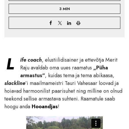
3 MIN
L
ife coach
, elustiilidisainer ja ettevõtja Merit
Raju avaldab oma uues raamatus
„Püha
armastus“
, kuidas tema ja tema abikaasa,
slackline
’i maailmameistri Tauri Vahesaar loovad ja
hoiavad harmoonilist paarisuhet ning milline on olnud
teekond sellise armastava suhteni. Raamatule saab
hoogu anda
Hooandjas
!