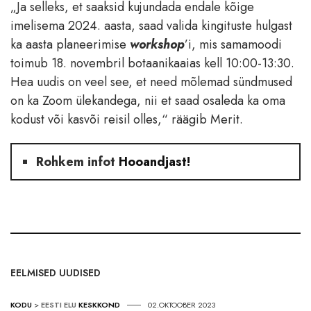
„Ja selleks, et saaksid kujundada endale kõige
imelisema 2024. aasta, saad valida kingituste hulgast
ka aasta planeerimise
workshop
’i, mis samamoodi
toimub 18. novembril botaanikaaias kell 10:00-13:30.
Hea uudis on veel see, et need mõlemad sündmused
on ka Zoom ülekandega, nii et saad osaleda ka oma
kodust või kasvõi reisil olles,“ räägib Merit.
Rohkem infot
Hooandjast!
EELMISED UUDISED
KODU
>
EESTI ELU
KESKKOND
02.OKTOOBER 2023