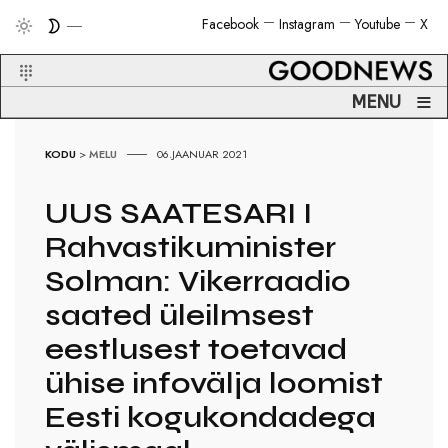
Facebook
Instagram
Youtube
X
≡
MENU
KODU
>
MELU
06.JAANUAR 2021
UUS SAATESARI I
Rahvastikuminister
Solman: Vikerraadio
saated üleilmsest
eestlusest toetavad
ühise infovälja loomist
Eesti kogukondadega