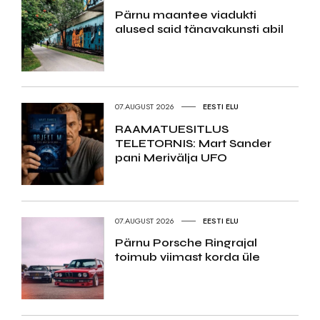
Pärnu maantee viadukti
alused said tänavakunsti abil
07.AUGUST 2026
EESTI ELU
RAAMATUESITLUS
TELETORNIS: Mart Sander
pani Merivälja UFO
07.AUGUST 2026
EESTI ELU
Pärnu Porsche Ringrajal
toimub viimast korda üle