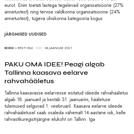
eurot. Enim toetati lastega tegelevad organisatsioone (27%
annetustest) ning tervise valdkonna organisatsioone (24%
annetustest), tugeva ühiskonna kategooria kogus
JÄRGMISED UUDISED
KODU
>
EESTI ELU
06.JAANUAR 2021
PAKU OMA IDEE! Peagi algab
Tallinna kaasava eelarve
rahvahääletus
Tallinna kaasavasse eelarvesse esitatud ideede rahvahääletus
algab 18. jaanuaril ja kestab 31. jaanuarini, hääletuse
tulemused selguvad 1. veebruaril. Kaasava eelarve ideede
rahvahääletusel saab osaleda vähemalt 14-aastane isik, kelle
rahvastikuregistrijärgne elukoht on Tallinn. Iga