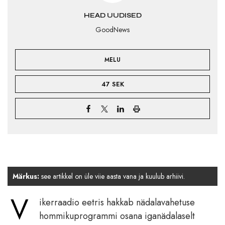
HEAD UUDISED
GoodNews
MELU
47 SEK
Märkus:
see artikkel on üle viie aasta vana ja kuulub arhiivi.
V
ikerraadio eetris hakkab nädalavahetuse
hommikuprogrammi osana iganädalaselt