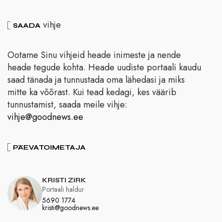
vihje
SAADA
Ootame Sinu vihjeid heade inimeste ja nende
heade tegude kohta. Heade uudiste portaali kaudu
saad tänada ja tunnustada oma lähedasi ja miks
mitte ka võõrast. Kui tead kedagi, kes väärib
tunnustamist, saada meile vihje:
vihje@goodnews.ee
PÄEVATOIMETAJA
KRISTI ZIRK
Portaali haldur
5690 1774
kristi@goodnews.ee