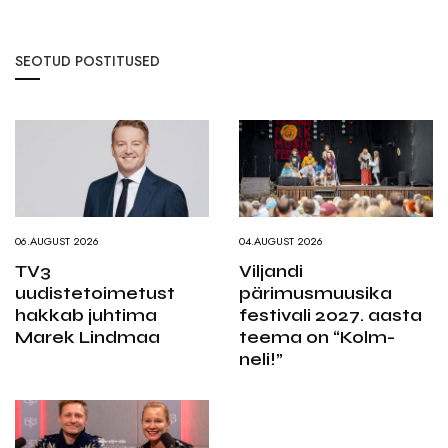
SEOTUD POSTITUSED
06.AUGUST 2026
04.AUGUST 2026
TV3
Viljandi
uudistetoimetust
pärimusmuusika
hakkab juhtima
festivali 2027. aasta
Marek Lindmaa
teema on “Kolm-
neli!”