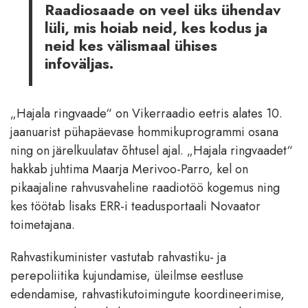
Raadiosaade on veel üks ühendav
lüli, mis hoiab neid, kes kodus ja
neid kes välismaal ühises
infoväljas.
„Hajala ringvaade“ on Vikerraadio eetris alates 10.
jaanuarist pühapäevase hommikuprogrammi osana
ning on järelkuulatav õhtusel ajal. „Hajala ringvaadet“
hakkab juhtima Maarja Merivoo-Parro, kel on
pikaajaline rahvusvaheline raadiotöö kogemus ning
kes töötab lisaks ERR-i teadusportaali Novaator
toimetajana.
Rahvastikuminister vastutab rahvastiku- ja
perepoliitika kujundamise, üleilmse eestluse
edendamise, rahvastikutoimingute koordineerimise,