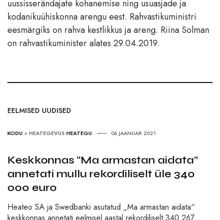
uussisserändajate kohanemise ning usuasjade ja
kodanikuühiskonna arengu eest. Rahvastikuministri
eesmärgiks on rahva kestlikkus ja areng. Riina Solman
on rahvastikuminister alates 29.04.2019.
EELMISED UUDISED
KODU
>
HEATEGEVUS
HEATEGU
06.JAANUAR 2021
Keskkonnas “Ma armastan aidata”
annetati mullu rekordiliselt üle 340
000 euro
Heateo SA ja Swedbanki asutatud „Ma armastan aidata“
keskkonnas annetati eelmisel aastal rekordiliselt 340 267