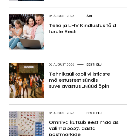
06.AUGUST 2026
ÄRI
Telia ja LHV Kindlustus tõid
turule Eesti
06.AUGUST 2026
EESTI ELU
Tehnikaülikooli vilistlaste
mälestustest sündis
suvelavastus „Nüüd õpin
06.AUGUST 2026
EESTI ELU
Omniva kutsub eestimaalasi
valima 2027. aasta
postmarkide