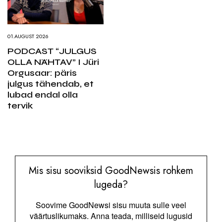
01.AUGUST 2026
PODCAST “JULGUS
OLLA NÄHTAV” I Jüri
Orgusaar: päris
julgus tähendab, et
lubad endal olla
tervik
Mis sisu sooviksid GoodNewsis rohkem
lugeda?
Soovime GoodNewsi sisu muuta sulle veel
väärtuslikumaks. Anna teada, milliseid lugusid