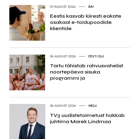
07.AUGUST 2026
ÄRI
Eestis kasvab kiiresti eakate
osakaal e-toidupoodide
klientide
06.AUGUST 2026
EESTI ELU
Tartu tähistab rahvusvahelist
noortepäeva sisuka
programmi ja
06.AUGUST 2026
MELU
TV3 uudistetoimetust hakkab
juhtima Marek Lindmaa