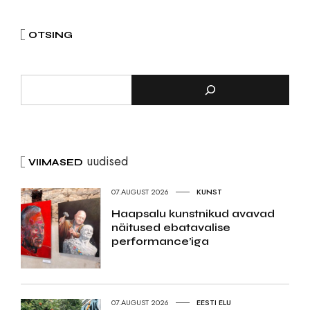
OTSING
uudised
VIIMASED
07.AUGUST 2026
KUNST
Haapsalu kunstnikud avavad
näitused ebatavalise
performance’iga
07.AUGUST 2026
EESTI ELU