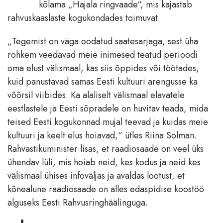
kõlama „Hajala ringvaade“, mis kajastab
rahvuskaaslaste kogukondades toimuvat.
„Tegemist on väga oodatud saatesarjaga, sest üha
rohkem veedavad meie inimesed teatud perioodi
oma elust välismaal, kas siis õppides või töötades,
kuid panustavad samas Eesti kultuuri arengusse ka
võõrsil viibides. Ka alaliselt välismaal elavatele
eestlastele ja Eesti sõpradele on huvitav teada, mida
teised Eesti kogukonnad mujal teevad ja kuidas meie
kultuuri ja keelt elus hoiavad,“ ütles Riina Solman.
Rahvastikuminister lisas, et raadiosaade on veel üks
ühendav lüli, mis hoiab neid, kes kodus ja neid kes
välismaal ühises infoväljas ja avaldas lootust, et
kõnealune raadiosaade on alles edaspidise koostöö
alguseks Eesti Rahvusringhäälinguga.