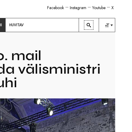
Facebook
Instagram
Youtube
X
RI
HUVITAV
TAVALINE
KESKMINE
0. mail
SUUR
a välisministri
uhi