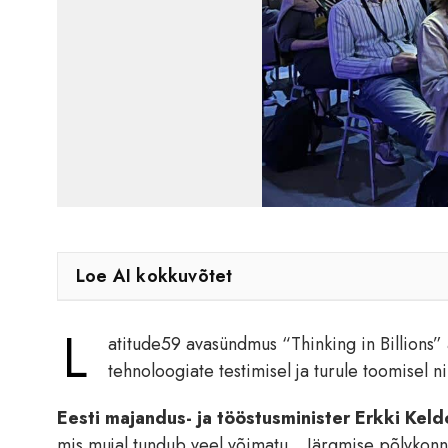
Loe AI kokkuvõtet
L
atitude59 avasündmus “Thinking in Billions” 
tehnoloogiate testimisel ja turule toomisel 
Eesti majandus- ja tööstusminister Erkki Keld
mis mujal tundub veel võimatu. „Järgmise põlvkonn