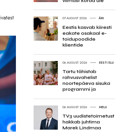
viimast korda üle
vatest
07.AUGUST 2026
ÄRI
Eestis kasvab kiiresti
eakate osakaal e-
toidupoodide
klientide
06.AUGUST 2026
EESTI ELU
Tartu tähistab
rahvusvahelist
noortepäeva sisuka
programmi ja
06.AUGUST 2026
MELU
TV3 uudistetoimetust
hakkab juhtima
Marek Lindmaa