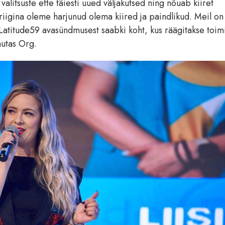
alitsuste ette täiesti uued väljakutsed ning nõuab kiiret
 riigina oleme harjunud olema kiired ja paindlikud. Meil on
Latitude59 avasündmusest saabki koht, kus räägitakse toimi
hutas Org.