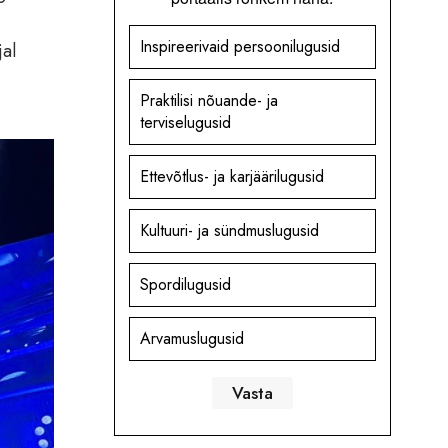
Inspireerivaid persoonilugusid
jal
Praktilisi nõuande- ja
terviselugusid
Ettevõtlus- ja karjäärilugusid
Kultuuri- ja sündmuslugusid
Spordilugusid
Arvamuslugusid