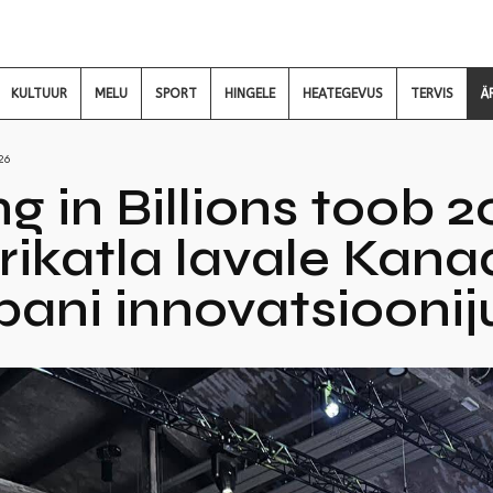
KULTUUR
MELU
SPORT
HINGELE
HEATEGEVUS
TERVIS
Ä
26
g in Billions toob 2
rikatla lavale Kanad
pani innovatsioonij