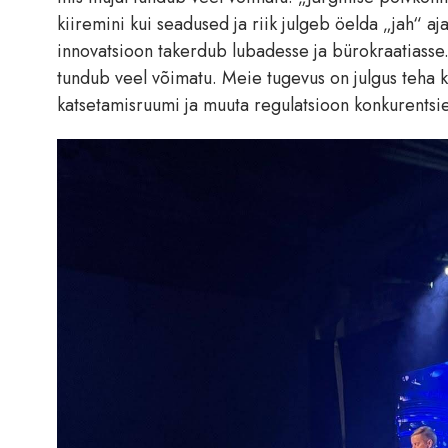
kiiremini kui seadused ja riik julgeb öelda „jah“ aja
innovatsioon takerdub lubadesse ja bürokraatiasse.
tundub veel võimatu. Meie tugevus on julgus teha ki
katsetamisruumi ja muuta regulatsioon konkurentsiee