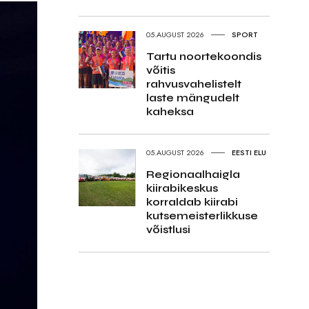
05.AUGUST 2026
SPORT
Tartu noortekoondis
võitis
rahvusvahelistelt
laste mängudelt
kaheksa
05.AUGUST 2026
EESTI ELU
Regionaalhaigla
kiirabikeskus
korraldab kiirabi
kutsemeisterlikkuse
võistlusi