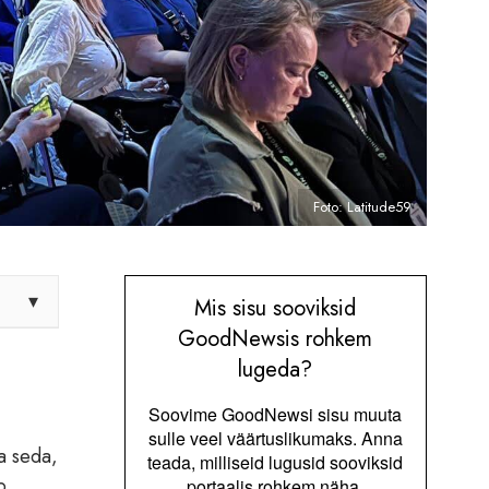
Foto: Latitude59
▾
Mis sisu sooviksid
GoodNewsis rohkem
lugeda?
Soovime GoodNewsi sisu muuta
sulle veel väärtuslikumaks. Anna
a seda,
teada, milliseid lugusid sooviksid
b
portaalis rohkem näha.