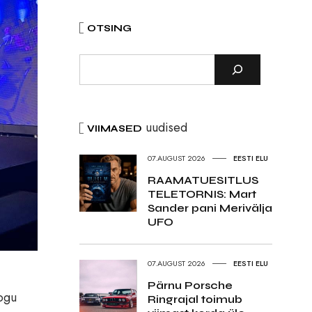
OTSING
uudised
VIIMASED
07.AUGUST 2026
EESTI ELU
RAAMATUESITLUS
TELETORNIS: Mart
Sander pani Merivälja
UFO
07.AUGUST 2026
EESTI ELU
Pärnu Porsche
kogu
Ringrajal toimub