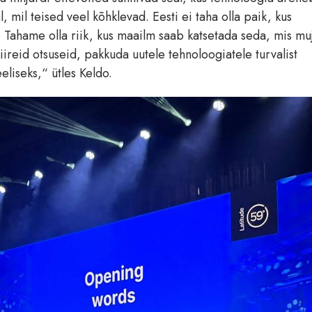
l, mil teised veel kõhklevad. Eesti ei taha olla paik, kus
 Tahame olla riik, kus maailm saab katsetada seda, mis mu
ireid otsuseid, pakkuda uutele tehnoloogiatele turvalist
liseks,“ ütles Keldo.