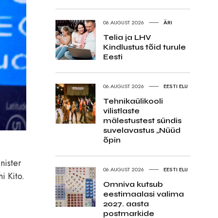
06.AUGUST 2026
ÄRI
Telia ja LHV
Kindlustus tõid turule
Eesti
06.AUGUST 2026
EESTI ELU
Tehnikaülikooli
vilistlaste
mälestustest sündis
suvelavastus „Nüüd
õpin
nister
06.AUGUST 2026
EESTI ELU
i Kito.
Omniva kutsub
eestimaalasi valima
2027. aasta
postmarkide