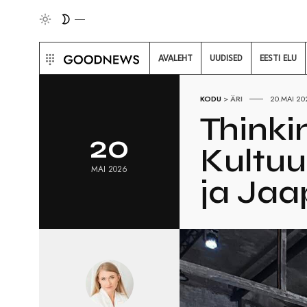
AVALEHT
UUDISED
EESTI ELU
KODU
>
ÄRI
20.MAI 20
Thinkin
20
Kultuu
MAI 2026
ja Jaa