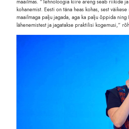
maailmas. “Tehnoloogia kiire areng seab riikide ja v
kohanemist. Eesti on täna heas kohas, sest väikese
maailmaga palju jagada, aga ka palju õppida ning 
lähenemistest ja jagatakse praktilisi kogemusi,” rõ