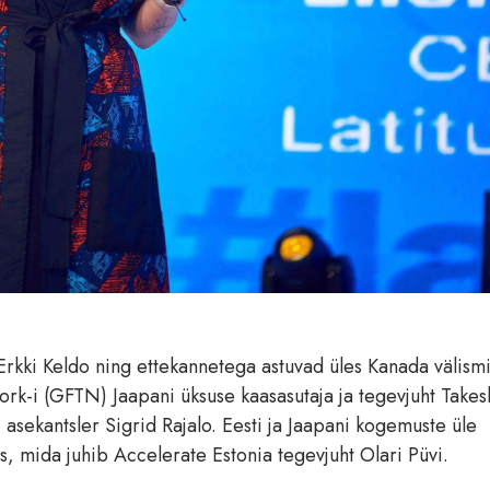
rkki Keldo ning ettekannetega astuvad üles Kanada välismi
k-i (GFTN) Jaapani üksuse kaasasutaja ja tegevjuht Takesh
 asekantsler Sigrid Rajalo. Eesti ja Jaapani kogemuste üle
is, mida juhib Accelerate Estonia tegevjuht Olari Püvi.