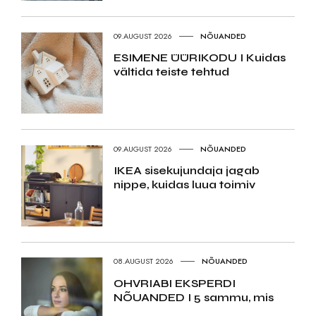
09.AUGUST 2026
NÕUANDED
ESIMENE ÜÜRIKODU I Kuidas
vältida teiste tehtud
09.AUGUST 2026
NÕUANDED
IKEA sisekujundaja jagab
nippe, kuidas luua toimiv
08.AUGUST 2026
NÕUANDED
OHVRIABI EKSPERDI
NÕUANDED I 5 sammu, mis