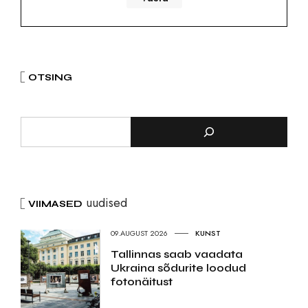
OTSING
uudised
VIIMASED
09.AUGUST 2026
KUNST
Tallinnas saab vaadata
Ukraina sõdurite loodud
fotonäitust