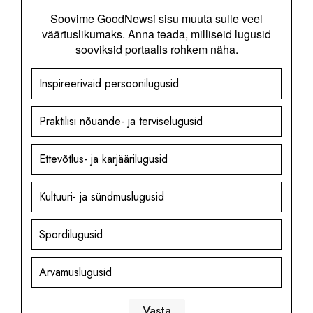
Soovime GoodNewsi sisu muuta sulle veel
väärtuslikumaks. Anna teada, milliseid lugusid
sooviksid portaalis rohkem näha.
Inspireerivaid persoonilugusid
Praktilisi nõuande- ja terviselugusid
Ettevõtlus- ja karjäärilugusid
Kultuuri- ja sündmuslugusid
Spordilugusid
Arvamuslugusid