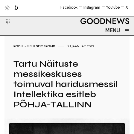
Facebook
Instagram
Youtube
X
≡
MENU
KODU
>
MELU
SELTSKOND
21.JAANUAR 2013
Tartu Näituste
messikeskuses
toimuval haridusmessil
Intellektika esitleb
PÕHJA-TALLINN