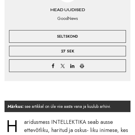
HEAD UUDISED
GoodNews
SELTSKOND
27 SEK
Märkus:
see artikkel on üle viie aasta vana ja kuulub arhiivi.
H
aridusmess INTELLEKTIKA seab ausse
ettevõtliku, haritud ja oskus- liku inimese, kes