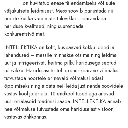
on huvitatud enese täiendamiseks või uute
väljakutsete leidmisest. Mess soovib panustada nii
noorte kui ka vanemate tulevikku – parandada
hariduse kvaliteedi ning suurendada
konkurentsivõimet.
INTELLEKTIKA on koht, kus saavad kokku ideed ja
lahendused – messile minnakse otsima ning leidma
uut ja intrigeerivat, heitma pilku haridusega seotud
tulevikku. Haridusasutustel on suurepärane võimalus
tutvustada noortele erinevaid võimalusi edasi
õppimiseks ning aidata neil leida just nende soovidele
vastav kool ja eriala. Täiendkoolitused aga aitavad
uusi erialaseid teadmisi saada. INTELLEKTIKA annab
hea võimaluse tutvustada oma haridusalast visiooni
vastavas õhkkonnas.