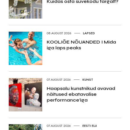
Kuidas osta suvekodu targalt?
08.AUGUST 2026
LAPSED
KOOLIÕE NÕUANDED I Mida
iga laps peaks
07.AUGUST 2026
KUNST
Haapsalu kunstnikud avavad
näitused ebatavalise
performance’iga
07.AUGUST 2026
EESTI ELU