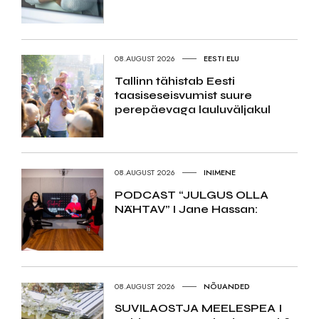
08.AUGUST 2026
EESTI ELU
Tallinn tähistab Eesti
taasiseseisvumist suure
perepäevaga lauluväljakul
08.AUGUST 2026
INIMENE
PODCAST “JULGUS OLLA
NÄHTAV” I Jane Hassan:
08.AUGUST 2026
NÕUANDED
SUVILAOSTJA MEELESPEA I