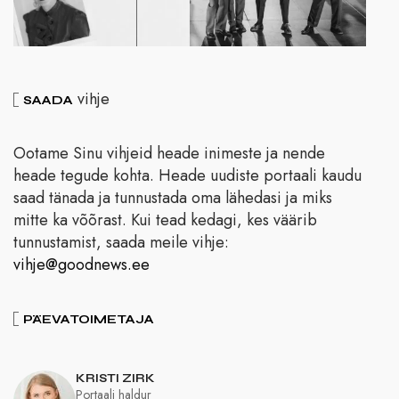
vihje
SAADA
Ootame Sinu vihjeid heade inimeste ja nende
heade tegude kohta. Heade uudiste portaali kaudu
saad tänada ja tunnustada oma lähedasi ja miks
mitte ka võõrast. Kui tead kedagi, kes väärib
tunnustamist, saada meile vihje:
vihje@goodnews.ee
PÄEVATOIMETAJA
KRISTI ZIRK
Portaali haldur