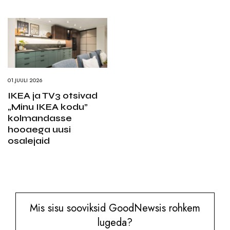
01.JUULI 2026
IKEA ja TV3 otsivad
„Minu IKEA kodu”
kolmandasse
hooaega uusi
osalejaid
Mis sisu sooviksid GoodNewsis rohkem
lugeda?