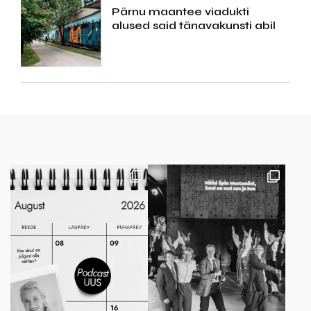
Pärnu maantee viadukti
alused said tänavakunsti abil