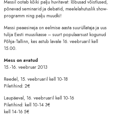
Messil ootab kõiki palju huvitavat: lõbusad võistlused,
põnevad seminarid ja debatid, meelelahutuslik show-
programm ning palju muudki!
Messi peaesineja on eelmise aasta suurüllataja ja uus
tulija Eesti muusikasse – suurt populaarsust kogunud
Põhja-Tallinn, kes astub lavale 16. veebruaril kell
15.00.
Mess on avatud
15.-16. veebruar 2013
Reedel, 15. veebruaril kell 10-18
Piletihind: 2€
Laupäeval, 16. veebruaril kell 10-16
Piletihind: kell 10-14 3€
kell 14-16 5€