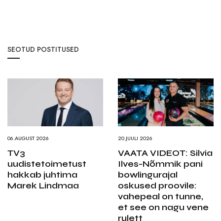
SEOTUD POSTITUSED
06.AUGUST 2026
20.JUULI 2026
TV3
VAATA VIDEOT: Silvia
uudistetoimetust
Ilves-Nõmmik pani
hakkab juhtima
bowlingurajal
Marek Lindmaa
oskused proovile:
vahepeal on tunne,
et see on nagu vene
rulett