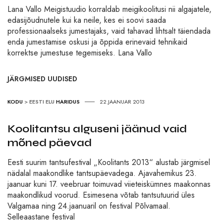
Lana Vallo Meigistuudio korraldab meigikoolitusi nii algajatele,
edasijõudnutele kui ka neile, kes ei soovi saada
professionaalseks jumestajaks, vaid tahavad lihtsalt täiendada
enda jumestamise oskusi ja õppida erinevaid tehnikaid
korrektse jumestuse tegemiseks. Lana Vallo
JÄRGMISED UUDISED
KODU
>
EESTI ELU
HARIDUS
22.JAANUAR 2013
Koolitantsu alguseni jäänud vaid
mõned päevad
Eesti suurim tantsufestival „Koolitants 2013“ alustab järgmisel
nädalal maakondlike tantsupäevadega. Ajavahemikus 23.
jaanuar kuni 17. veebruar toimuvad viieteiskümnes maakonnas
maakondlikud voorud. Esimesena võtab tantsutuurid üles
Valgamaa ning 24.jaanuaril on festival Põlvamaal.
Selleaastane festival