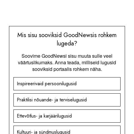
Mis sisu sooviksid GoodNewsis rohkem
lugeda?
Soovime GoodNewsi sisu muuta sulle veel
väärtuslikumaks. Anna teada, milliseid lugusid
sooviksid portaalis rohkem näha.
Inspireerivaid persoonilugusid
Praktilisi nõuande- ja terviselugusid
Ettevõtlus- ja karjäärilugusid
Kultuuri- ja sündmuslugusid