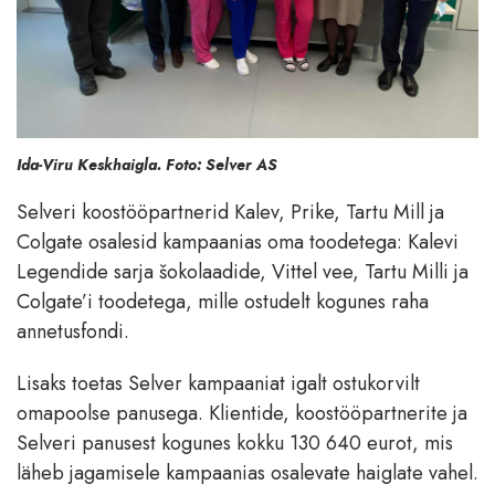
Ida-Viru Keskhaigla. Foto: Selver AS
Selveri koostööpartnerid Kalev, Prike, Tartu Mill ja
Colgate osalesid kampaanias oma toodetega: Kalevi
Legendide sarja šokolaadide, Vittel vee, Tartu Milli ja
Colgate’i toodetega, mille ostudelt kogunes raha
annetusfondi.
Lisaks toetas Selver kampaaniat igalt ostukorvilt
omapoolse panusega. Klientide, koostööpartnerite ja
Selveri panusest kogunes kokku 130 640 eurot, mis
läheb jagamisele kampaanias osalevate haiglate vahel.