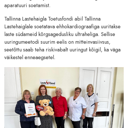
aparatuuri soetamist.
Tallinna Lastehaigla Toetusfondi abil Tallinna
Lastehaiglale soetatava ehhokardiograafiga uuritakse
laste südameid kõrgsagedusliku ultraheliga. Sellise
uuringumeetodi suurim eelis on mitteinvasiivsus,
seetõttu saab teha riskivabalt uuringut kõigil, ka väga
väikestel enneaegsetel.