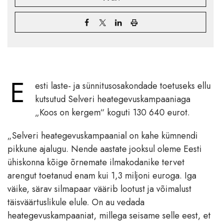
E
esti laste- ja sünnitusosakondade toetuseks ellu
kutsutud Selveri heategevuskampaaniaga
„Koos on kergem“ koguti 130 640 eurot.
„Selveri heategevuskampaanial on kahe kümnendi
pikkune ajalugu. Nende aastate jooksul oleme Eesti
ühiskonna kõige õrnemate ilmakodanike tervet
arengut toetanud enam kui 1,3 miljoni euroga. Iga
väike, särav silmapaar väärib lootust ja võimalust
täisväärtuslikule elule. On au vedada
heategevuskampaaniat, millega seisame selle eest, et