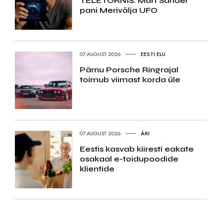
TELETORNIS: Mart Sander
pani Merivälja UFO
07.AUGUST 2026
EESTI ELU
Pärnu Porsche Ringrajal
toimub viimast korda üle
07.AUGUST 2026
ÄRI
Eestis kasvab kiiresti eakate
osakaal e-toidupoodide
klientide