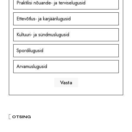
Praktilisi nõuande- ja terviselugusid
Ettevõtlus- ja karjäärilugusid
Kultuuri- ja sündmuslugusid
Spordilugusid
Arvamuslugusid
OTSING