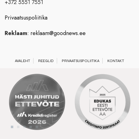
+372 5551 7551
Privaatsuspoliitika
Reklaam
:
reklaam@goodnews.ee
AVALEHT
REEGLID
PRIVAATSUSPOLIITIKA
KONTAKT