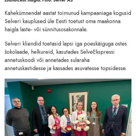
Lõuna-Eesti haigla. Foto: Selver AS
Kahekümnendat aastat toimunud kampaaniaga kogusid
Selveri kauplused üle Eesti toetust oma maakonna
haigla laste- või sünnitusosakonnale.
Selveri kliendid toetasid lapsi iga poeskäiguga ostes
šokolaade, helkureid, kasutades SelveEkspressi
annetuskoodi või annetades sularaha
annetuskastidesse ja kassades asuvatesse topsidesse.