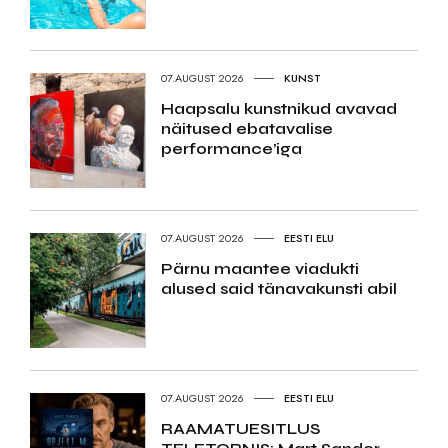
07.AUGUST 2026
KUNST
Haapsalu kunstnikud avavad
näitused ebatavalise
performance’iga
07.AUGUST 2026
EESTI ELU
Pärnu maantee viadukti
alused said tänavakunsti abil
07.AUGUST 2026
EESTI ELU
RAAMATUESITLUS