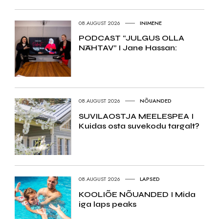
08.AUGUST 2026
INIMENE
PODCAST “JULGUS OLLA
NÄHTAV” I Jane Hassan:
08.AUGUST 2026
NÕUANDED
SUVILAOSTJA MEELESPEA I
Kuidas osta suvekodu targalt?
08.AUGUST 2026
LAPSED
KOOLIÕE NÕUANDED I Mida
iga laps peaks