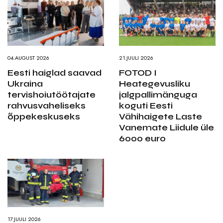
04.AUGUST 2026
21.JUULI 2026
Eesti haiglad saavad
FOTOD I
Ukraina
Heategevusliku
tervishoiutöötajate
jalgpallimänguga
rahvusvaheliseks
koguti Eesti
õppekeskuseks
Vähihaigete Laste
Vanemate Liidule üle
6000 euro
17.JUULI 2026