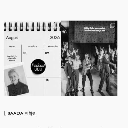
vihje
SAADA