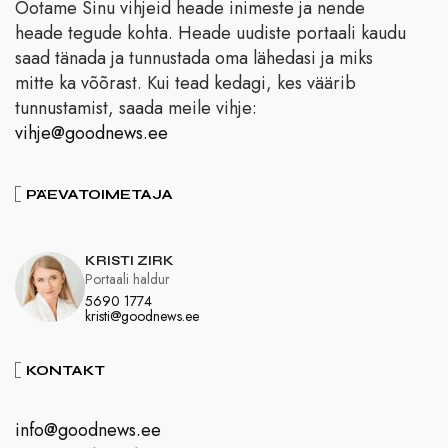
Ootame Sinu vihjeid heade inimeste ja nende
heade tegude kohta. Heade uudiste portaali kaudu
saad tänada ja tunnustada oma lähedasi ja miks
mitte ka võõrast. Kui tead kedagi, kes väärib
tunnustamist, saada meile vihje:
vihje@goodnews.ee
PÄEVATOIMETAJA
KRISTI ZIRK
Portaali haldur
5690 1774
kristi@goodnews.ee
KONTAKT
info@goodnews.ee