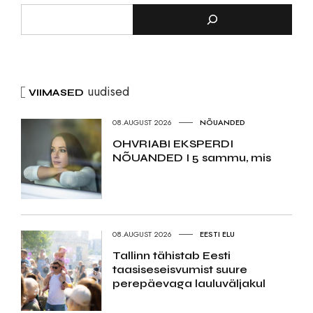
uudised
VIIMASED
08.AUGUST 2026
NÕUANDED
OHVRIABI EKSPERDI
NÕUANDED I 5 sammu, mis
08.AUGUST 2026
EESTI ELU
Tallinn tähistab Eesti
taasiseseisvumist suure
perepäevaga lauluväljakul