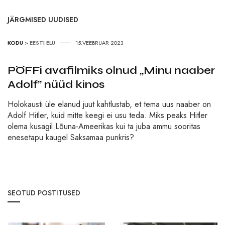
JÄRGMISED UUDISED
KODU
>
EESTI ELU
15.VEEBRUAR 2023
PÖFFi avafilmiks olnud „Minu naaber
Adolf” nüüd kinos
Holokausti üle elanud juut kahtlustab, et tema uus naaber on
Adolf Hitler, kuid mitte keegi ei usu teda. Miks peaks Hitler
olema kusagil Lõuna-Ameerikas kui ta juba ammu sooritas
enesetapu kaugel Saksamaa punkris?
SEOTUD POSTITUSED