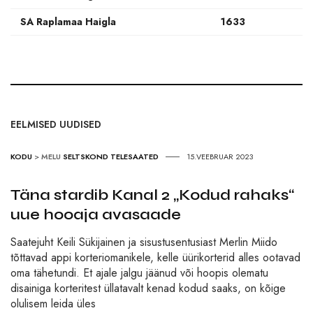
SA Raplamaa Haigla
1633
EELMISED UUDISED
KODU
>
MELU
SELTSKOND
TELESAATED
15.VEEBRUAR 2023
Täna stardib Kanal 2 „Kodud rahaks“
uue hooaja avasaade
Saatejuht Keili Sükijainen ja sisustusentusiast Merlin Miido
tõttavad appi korteriomanikele, kelle üürikorterid alles ootavad
oma tähetundi. Et ajale jalgu jäänud või hoopis olematu
disainiga korteritest üllatavalt kenad kodud saaks, on kõige
olulisem leida üles