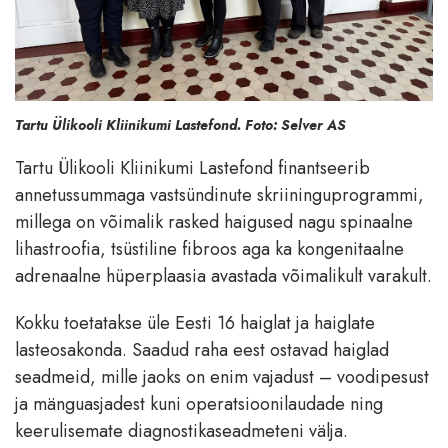
Tartu Ülikooli Kliinikumi Lastefond. Foto: Selver AS
Tartu Ülikooli Kliinikumi Lastefond finantseerib
annetussummaga vastsündinute skriininguprogrammi,
millega on võimalik rasked haigused nagu spinaalne
lihastroofia, tsüstiline fibroos aga ka kongenitaalne
adrenaalne hüperplaasia avastada võimalikult varakult.
Kokku toetatakse üle Eesti 16 haiglat ja haiglate
lasteosakonda. Saadud raha eest ostavad haiglad
seadmeid, mille jaoks on enim vajadust – voodipesust
ja mänguasjadest kuni operatsioonilaudade ning
keerulisemate diagnostikaseadmeteni välja.