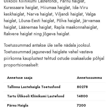
Ülikooli Kliinikumi Lastefondi, Pärnu haiglat,
Kuressaare haiglat, Hiiumaa haiglat, Ida-Viru
keskhaiglat, Narva haiglat, Viljandi haiglat, Valga
haiglat, Lõuna-Eesti haiglat, Põlva haiglat, Järvamaa
haiglat, Läänemaa haiglat, Rapla maakonnahaiglat,
Rakvere haiglat ning Jõgeva haiglat.
Toetussummad antakse üle selle nädala jooksul.
Toetussummad jagunevad haiglate vahel vastava
piirkonna kauplustest tehtud ostude osakaalude põhjal
proportsionaalselt:
Annetuse saaja
Annetussumma
Tallinna Lastehaigla Toetusfond
80278
Tartu Ülikooli Kliinikumi Lastefond
14800
Pärnu Haigla
7200