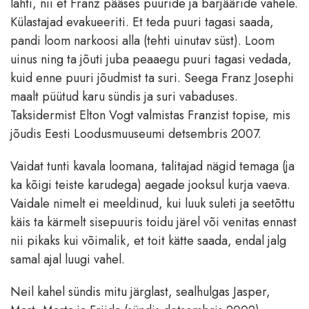
lahti, nii et Franz pääses puuride ja barjääride vahele.
Külastajad evakueeriti. Et teda puuri tagasi saada,
pandi loom narkoosi alla (tehti uinutav süst). Loom
uinus ning ta jõuti juba peaaegu puuri tagasi vedada,
kuid enne puuri jõudmist ta suri. Seega Franz Josephi
maalt püütud karu sündis ja suri vabaduses.
Taksidermist Elton Vogt valmistas Franzist topise, mis
jõudis Eesti Loodusmuuseumi detsembris 2007.
Vaidat tunti kavala loomana, talitajad nägid temaga (ja
ka kõigi teiste karudega) aegade jooksul kurja vaeva.
Vaidale nimelt ei meeldinud, kui luuk suleti ja seetõttu
käis ta kärmelt sisepuuris toidu järel või venitas ennast
nii pikaks kui võimalik, et toit kätte saada, endal jalg
samal ajal luugi vahel.
Neil kahel sündis mitu järglast, sealhulgas Jasper,