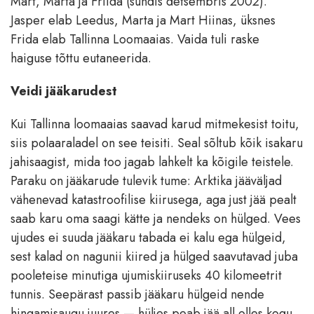
Mart, Marta ja Friida (sündis detsembris 2002).
Jasper elab Leedus, Marta ja Mart Hiinas, üksnes
Frida elab Tallinna Loomaaias. Vaida tuli raske
haiguse tõttu eutaneerida.
Veidi jääkarudest
Kui Tallinna loomaaias saavad karud mitmekesist toitu,
siis polaaraladel on see teisiti. Seal sõltub kõik isakaru
jahisaagist, mida too jagab lahkelt ka kõigile teistele.
Paraku on jääkarude tulevik tume: Arktika jääväljad
vähenevad katastroofilise kiirusega, aga just jää pealt
saab karu oma saagi kätte ja nendeks on hülged. Vees
ujudes ei suuda jääkaru tabada ei kalu ega hülgeid,
sest kalad on nagunii kiired ja hülged saavutavad juba
pooleteise minutiga ujumiskiiruseks 40 kilomeetrit
tunnis. Seepärast passib jääkaru hülgeid nende
hingamisaugu juures — hüljes peab jää all olles kogu