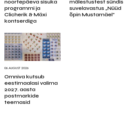
noortepäeva sisuka
mälestustest sündis
programmi ja
suvelavastus „Nüüd
Clicherik & Mäxi
õpin Mustamäel”
kontserdiga
06.AUGUST 2026
Omniva kutsub
eestimaalasi valima
2027. aasta
postmarkide
teemasid