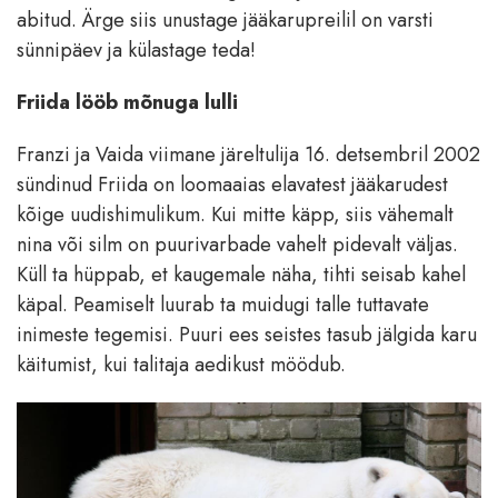
abitud. Ärge siis unustage jääkarupreilil on varsti
sünnipäev ja külastage teda!
Friida lööb mõnuga lulli
Franzi ja Vaida viimane järeltulija 16. detsembril 2002
sündinud Friida on loomaaias elavatest jääkarudest
kõige uudishimulikum. Kui mitte käpp, siis vähemalt
nina või silm on puurivarbade vahelt pidevalt väljas.
Küll ta hüppab, et kaugemale näha, tihti seisab kahel
käpal. Peamiselt luurab ta muidugi talle tuttavate
inimeste tegemisi. Puuri ees seistes tasub jälgida karu
käitumist, kui talitaja aedikust möödub.