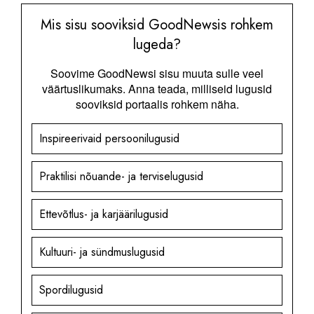
Mis sisu sooviksid GoodNewsis rohkem
lugeda?
Soovime GoodNewsi sisu muuta sulle veel
väärtuslikumaks. Anna teada, milliseid lugusid
sooviksid portaalis rohkem näha.
Inspireerivaid persoonilugusid
Praktilisi nõuande- ja terviselugusid
Ettevõtlus- ja karjäärilugusid
Kultuuri- ja sündmuslugusid
Spordilugusid