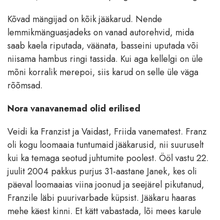
Kõvad mängijad on kõik jääkarud. Nende
lemmikmänguasjadeks on vanad autorehvid, mida
saab kaela riputada, väänata, basseini uputada või
niisama hambus ringi tassida. Kui aga kellelgi on üle
mõni korralik merepoi, siis karud on selle üle väga
rõõmsad.
Nora vanavanemad olid erilised
Veidi ka Franzist ja Vaidast, Friida vanematest. Franz
oli kogu loomaaia tuntumaid jääkarusid, nii suuruselt
kui ka temaga seotud juhtumite poolest. Ööl vastu 22.
juulit 2004 pakkus purjus 31-aastane Janek, kes oli
päeval loomaaias viina joonud ja seejärel pikutanud,
Franzile läbi puurivarbade küpsist. Jääkaru haaras
mehe käest kinni. Et kätt vabastada, lõi mees karule