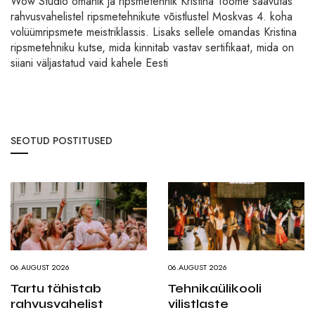
Wow Studio omanik ja ripsmetehnik Kristina Toome saavutas
rahvusvahelistel ripsmetehnikute võistlustel Moskvas 4. koha
volüümripsmete meistriklassis. Lisaks sellele omandas Kristina
ripsmetehniku kutse, mida kinnitab vastav sertifikaat, mida on
siiani väljastatud vaid kahele Eesti
SEOTUD POSTITUSED
06.AUGUST 2026
06.AUGUST 2026
Tartu tähistab
Tehnikaülikooli
rahvusvahelist
vilistlaste