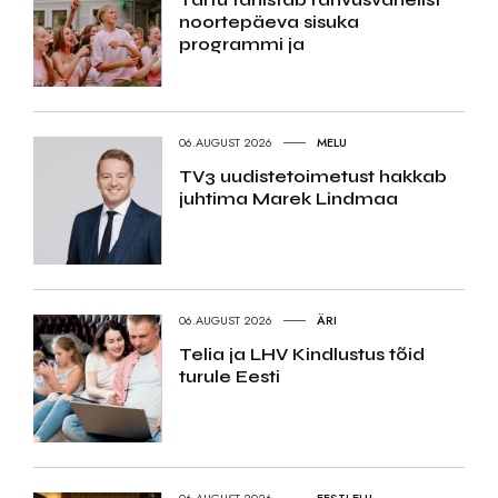
noortepäeva sisuka
programmi ja
06.AUGUST 2026
MELU
TV3 uudistetoimetust hakkab
juhtima Marek Lindmaa
06.AUGUST 2026
ÄRI
Telia ja LHV Kindlustus tõid
turule Eesti
06.AUGUST 2026
EESTI ELU