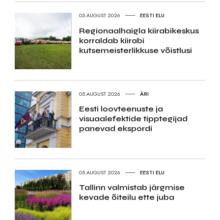
05.AUGUST 2026
EESTI ELU
Regionaalhaigla kiirabikeskus
korraldab kiirabi
kutsemeisterlikkuse võistlusi
05.AUGUST 2026
ÄRI
Eesti loovteenuste ja
visuaalefektide tipptegijad
panevad ekspordi
05.AUGUST 2026
EESTI ELU
Tallinn valmistab järgmise
kevade õiteilu ette juba