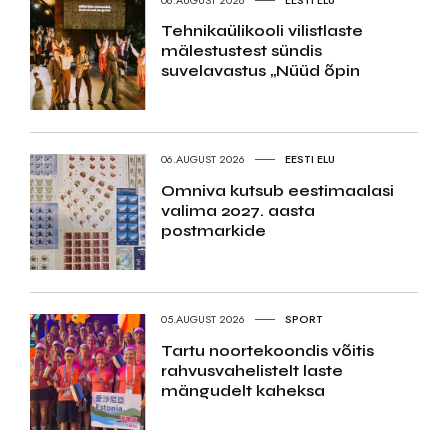
Tehnikaülikooli vilistlaste
mälestustest sündis
suvelavastus „Nüüd õpin
06.AUGUST 2026
EESTI ELU
Omniva kutsub eestimaalasi
valima 2027. aasta
postmarkide
05.AUGUST 2026
SPORT
Tartu noortekoondis võitis
rahvusvahelistelt laste
mängudelt kaheksa