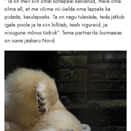
“Ta on meil siin omal kohapeal kasvanud, meie oma
silma all, et me võime nii-öelda oma lapseks ka
pidada, kasulapseks. Ta on nagu tulesäde, teda jätkub
igale poole ja ta siin lollitab, teeb vigureid, ja
niisugune mõnus tüdruk”. Tema partneriks loomaaias
on isane jääkaru Nord.