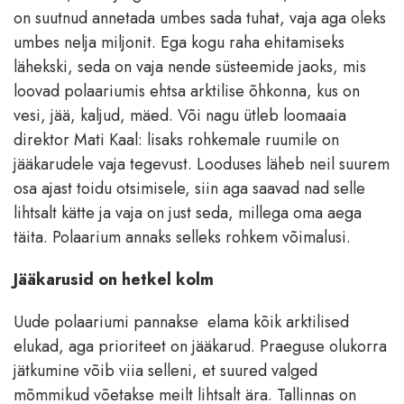
on suutnud annetada umbes sada tuhat, vaja aga oleks
umbes nelja miljonit. Ega kogu raha ehitamiseks
lähekski, seda on vaja nende süsteemide jaoks, mis
loovad polaariumis ehtsa arktilise õhkonna, kus on
vesi, jää, kaljud, mäed. Või nagu ütleb loomaaia
direktor Mati Kaal: lisaks rohkemale ruumile on
jääkarudele vaja tegevust. Looduses läheb neil suurem
osa ajast toidu otsimisele, siin aga saavad nad selle
lihtsalt kätte ja vaja on just seda, millega oma aega
täita. Polaarium annaks selleks rohkem võimalusi.
Jääkarusid on hetkel kolm
Uude polaariumi pannakse elama kõik arktilised
elukad, aga prioriteet on jääkarud. Praeguse olukorra
jätkumine võib viia selleni, et suured valged
mõmmikud võetakse meilt lihtsalt ära. Tallinnas on