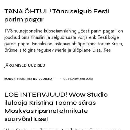
TÄNA ÕHTUL! Täna selgub Eesti
parim pagar
TV3 suurejooneline küpsetamislahing „Eesti parim pagar“ on
jõudnud oma finaalini ja selgub saate võitja ehk Eesti kõige
parem pagar. Finaalis on lasteaias abiõpetajana töötav Krista,
Brüsselis tõlgina tegutsev Merle ja üliõpilane Liisa. Kes
JÄRGMISED UUDISED
KODU
>
NAISTELE
ILU-UUDISED
02.NOVEMBER 2015
LOE INTERVJUUD! Wow Studio
ilulooja Kristina Toome säras
Moskvas ripsmetehnikute
suurvõistlusel