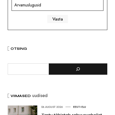
Arvamuslugusid
OTSING
uudised
VIIMASED
06.AUGUST 2026
EESTI ELU
Tartu tähistab rahvusvahelist