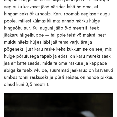
aeg auku kasvavat jääd närides lahti hoidma, et
hingamiseks õhku saaks. Karu roomab aeglaselt augu
poole, millest külmas kliimas annab märku hülge
hingeõhu aur. Kui auguni jääb 5-6 meetrit, teeb
jääkaru hiigelhüppe — tal pole teist võimalust, sest
muidu näeks hüljes läbi jää tema varju ära ja
põgeneks. Just karu raske keha kukkumine on see, mis
hülge põrutusega tapab ja edasi on karu mureks saak
jää alt kätte saada, mida ta oma raskuse ja käppade
abiga ka teeb. Muide, suuremad jääkarud on kasvanud
umbes tonni raskuseks ja püsti seistes on nende pikkus
olnud kuni 3,5 meetrit.