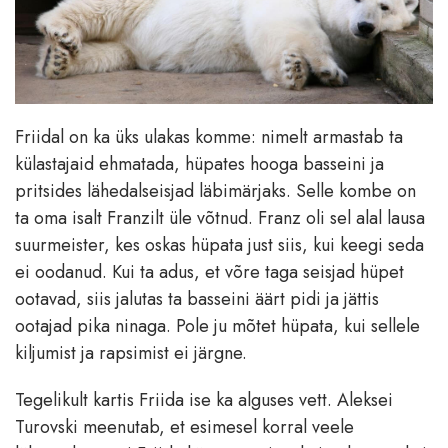
Friidal on ka üks ulakas komme: nimelt armastab ta
külastajaid ehmatada, hüpates hooga basseini ja
pritsides lähedalseisjad läbimärjaks. Selle kombe on
ta oma isalt Franzilt üle võtnud. Franz oli sel alal lausa
suurmeister, kes oskas hüpata just siis, kui keegi seda
ei oodanud. Kui ta adus, et võre taga seisjad hüpet
ootavad, siis jalutas ta basseini äärt pidi ja jättis
ootajad pika ninaga. Pole ju mõtet hüpata, kui sellele
kiljumist ja rapsimist ei järgne.
Tegelikult kartis Friida ise ka alguses vett. Aleksei
Turovski meenutab, et esimesel korral veele