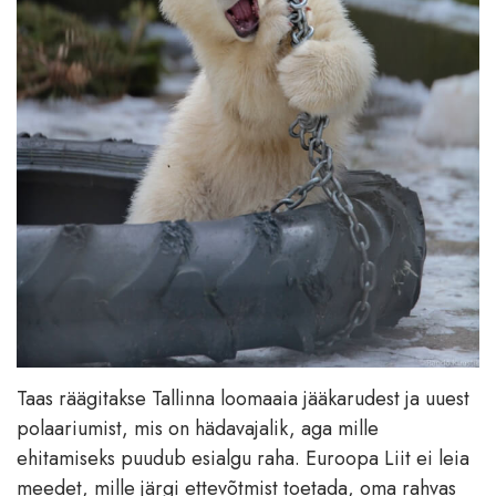
Taas räägitakse Tallinna loomaaia jääkarudest ja uuest
polaariumist, mis on hädavajalik, aga mille
ehitamiseks puudub esialgu raha. Euroopa Liit ei leia
meedet, mille järgi ettevõtmist toetada, oma rahvas