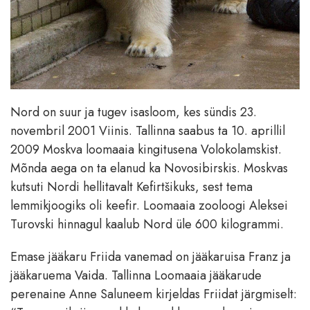
Nord on suur ja tugev isasloom, kes sündis 23.
novembril 2001 Viinis. Tallinna saabus ta 10. aprillil
2009 Moskva loomaaia kingitusena Volokolamskist.
Mõnda aega on ta elanud ka Novosibirskis. Moskvas
kutsuti Nordi hellitavalt Kefirtšikuks, sest tema
lemmikjoogiks oli keefir. Loomaaia zooloogi Aleksei
Turovski hinnagul kaalub Nord üle 600 kilogrammi.
Emase jääkaru Friida vanemad on jääkaruisa Franz ja
jääkaruema Vaida. Tallinna Loomaaia jääkarude
perenaine Anne Saluneem kirjeldas Friidat järgmiselt: