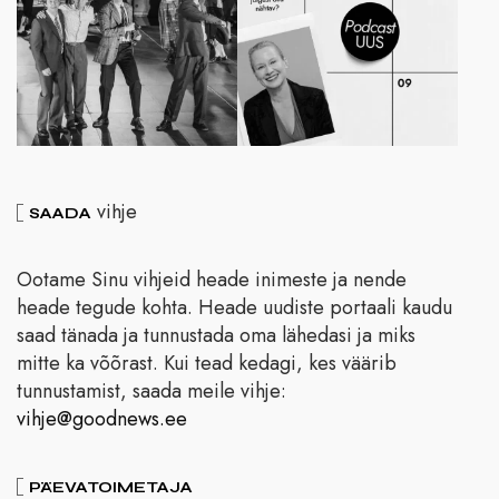
vihje
SAADA
Ootame Sinu vihjeid heade inimeste ja nende
heade tegude kohta. Heade uudiste portaali kaudu
saad tänada ja tunnustada oma lähedasi ja miks
mitte ka võõrast. Kui tead kedagi, kes väärib
tunnustamist, saada meile vihje:
vihje@goodnews.ee
PÄEVATOIMETAJA