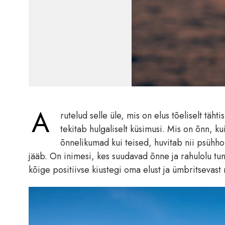
A
rutelud selle üle, mis on elus tõeliselt tä
tekitab hulgaliselt küsimusi. Mis on õnn, 
õnnelikumad kui teised, huvitab nii psühhol
jääb. On inimesi, kes suudavad õnne ja rahulolu tun
kõige positiivse kiustegi oma elust ja ümbritsevast