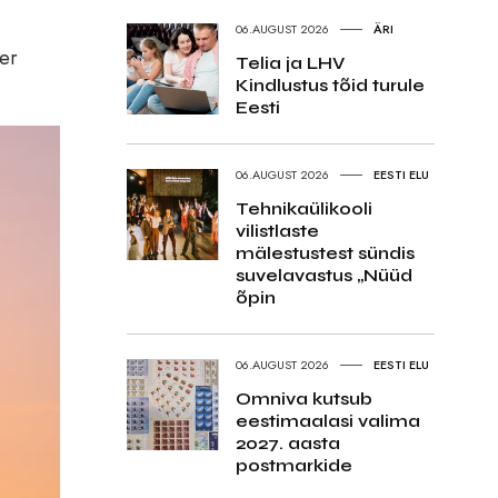
06.AUGUST 2026
ÄRI
ner
Telia ja LHV
Kindlustus tõid turule
Eesti
06.AUGUST 2026
EESTI ELU
Tehnikaülikooli
vilistlaste
mälestustest sündis
suvelavastus „Nüüd
õpin
06.AUGUST 2026
EESTI ELU
Omniva kutsub
eestimaalasi valima
2027. aasta
postmarkide