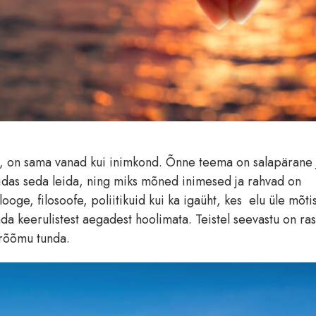
htis, on sama vanad kui inimkond. Õnne teema on salapärane 
kuidas seda leida, ning miks mõned inimesed ja rahvad on
ooge, filosoofe, poliitikuid kui ka igaüht, kes elu üle mõt
da keerulistest aegadest hoolimata. Teistel seevastu on ras
 rõõmu tunda.