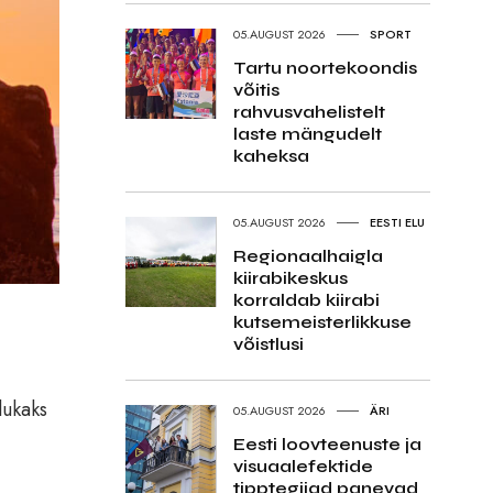
05.AUGUST 2026
SPORT
Tartu noortekoondis
võitis
rahvusvahelistelt
laste mängudelt
kaheksa
05.AUGUST 2026
EESTI ELU
Regionaalhaigla
kiirabikeskus
korraldab kiirabi
kutsemeisterlikkuse
võistlusi
lukaks
05.AUGUST 2026
ÄRI
Eesti loovteenuste ja
visuaalefektide
tipptegijad panevad