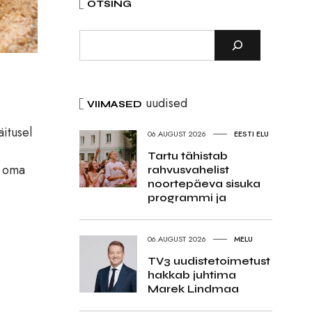
OTSING
uudised
VIIMASED
itusel
06.AUGUST 2026
EESTI ELU
Tartu tähistab
t oma
rahvusvahelist
noortepäeva sisuka
programmi ja
06.AUGUST 2026
MELU
TV3 uudistetoimetust
hakkab juhtima
Marek Lindmaa