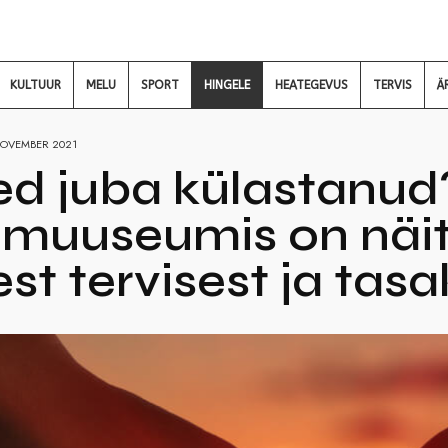
KULTUUR
MELU
SPORT
HINGELE
HEATEGEVUS
TERVIS
Ä
NOVEMBER 2021
ed juba külastanud
emuuseumis on näit
st tervisest ja tas