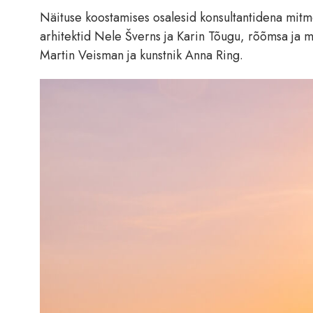
Näituse koostamises osalesid konsultantidena mit
arhitektid Nele Šverns ja Karin Tõugu, rõõmsa ja män
Martin Veisman ja kunstnik Anna Ring.