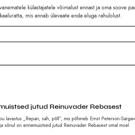
vanematele külastajatele võimalust ennast ja oma soove pa
kaaluratta, mis annab ülevaate enda eluga rahulolust.
emuistsed jutud Reinuvader Rebasest
pu lavastus „Repan, säh, põll”, mis põhineb Ernst Peterson-Särga
aja sõnul on ennemuistsed jutud Reinuvader Rebasest omal moel