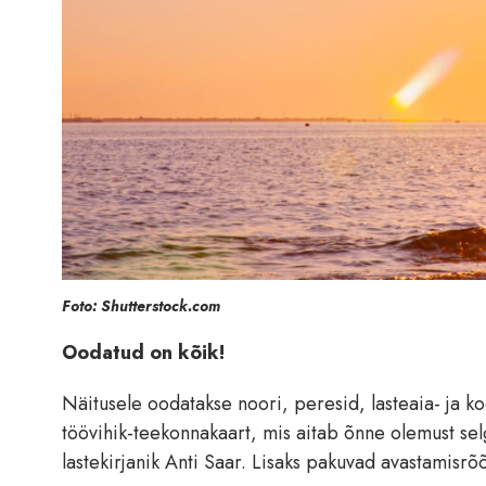
Foto: Shutterstock.com
Oodatud on kõik!
Näitusele oodatakse noori, peresid, lasteaia- ja k
töövihik-teekonnakaart, mis aitab õnne olemust selg
lastekirjanik Anti Saar. Lisaks pakuvad avastamisr