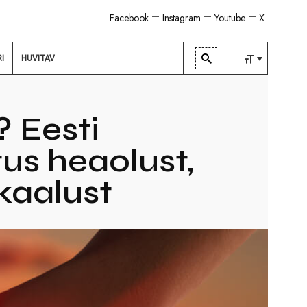
Facebook
Instagram
Youtube
X
RI
HUVITAV
TAVALINE
KESKMINE
? Eesti
SUUR
us heaolust,
akaalust