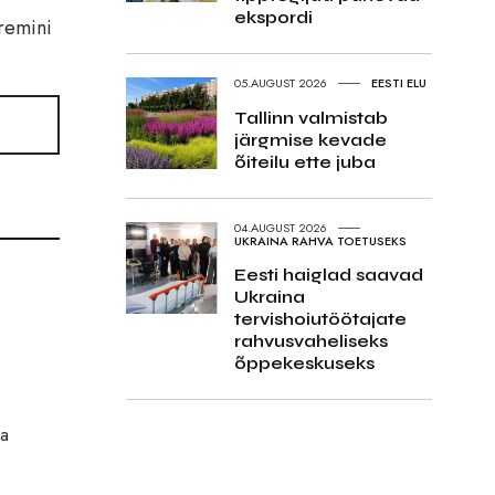
ekspordi
remini
05.AUGUST 2026
EESTI ELU
Tallinn valmistab
järgmise kevade
õiteilu ette juba
04.AUGUST 2026
UKRAINA RAHVA TOETUSEKS
Eesti haiglad saavad
Ukraina
tervishoiutöötajate
rahvusvaheliseks
õppekeskuseks
va