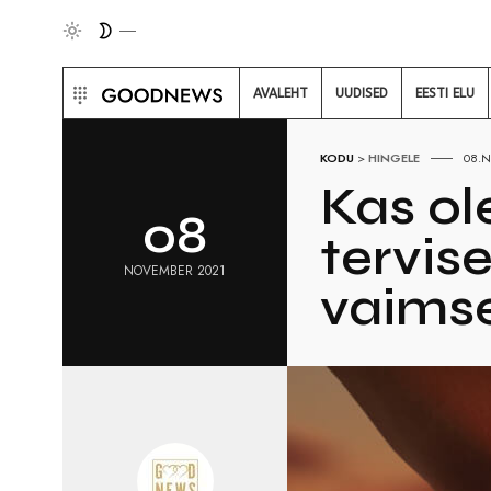
AVALEHT
UUDISED
EESTI ELU
KODU
>
HINGELE
08.
Kas ol
08
tervis
NOVEMBER 2021
vaimse