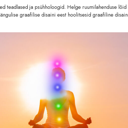
med teadlased ja psühholoogid. Helge ruumilahenduse lõid
gulise graafilise disaini eest hoolitsesid graafiline disai