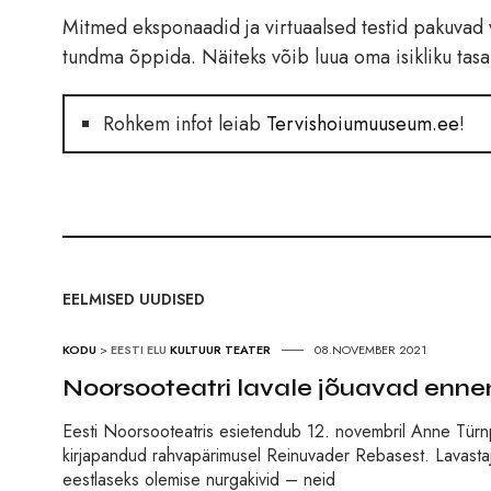
Mitmed eksponaadid ja virtuaalsed testid pakuvad 
tundma õppida. Näiteks võib luua oma isikliku tasa
Rohkem infot leiab
Tervishoiumuuseum.ee
!
EELMISED UUDISED
KODU
>
EESTI ELU
KULTUUR
TEATER
08.NOVEMBER 2021
Noorsooteatri lavale jõuavad enn
Eesti Noorsooteatris esietendub 12. novembril Anne Türn
kirjapandud rahvapärimusel Reinuvader Rebasest. Lavast
eestlaseks olemise nurgakivid – neid