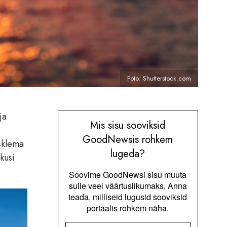
Foto: Shutterstock.com
ja
Mis sisu sooviksid
GoodNewsis rohkem
isklema
lugeda?
kusi
Soovime GoodNewsi sisu muuta
sulle veel väärtuslikumaks. Anna
teada, milliseid lugusid sooviksid
portaalis rohkem näha.