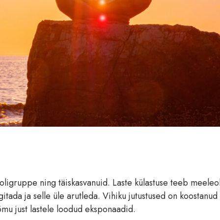
ooligruppe ning täiskasvanuid. Laste külastuse teeb meeleo
itada ja selle üle arutleda. Vihiku jutustused on koostanud
õõmu just lastele loodud eksponaadid.