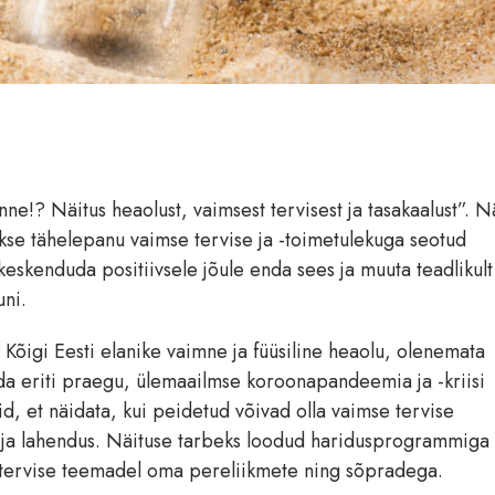
e!? Näitus heaolust, vaimsest tervisest ja tasakaalust”. Nä
akse tähelepanu vaimse tervise ja -toimetulekuga seotud
 keskenduda positiivsele jõule enda sees ja muuta teadlikul
uni.
Kõigi Eesti elanike vaimne ja füüsiline heaolu, olenemata
Seda eriti praegu, ülemaailmse koroonapandeemia ja -kriisi
, et näidata, kui peidetud võivad olla vaimse tervise
us ja lahendus. Näituse tarbeks loodud haridusprogrammiga
e tervise teemadel oma pereliikmete ning sõpradega.