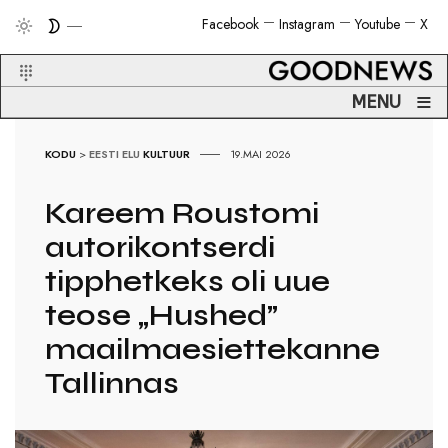
Facebook
Instagram
Youtube
X
≡
MENU
KODU
>
EESTI ELU
KULTUUR
19.MAI 2026
Kareem Roustomi
autorikontserdi
tipphetkeks oli uue
teose „Hushed”
maailmaesiettekanne
Tallinnas