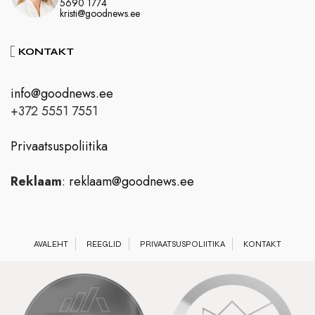
5690 1774
kristi@goodnews.ee
KONTAKT
info@goodnews.ee
+372 5551 7551
Privaatsuspoliitika
Reklaam
:
reklaam@goodnews.ee
AVALEHT
REEGLID
PRIVAATSUSPOLIITIKA
KONTAKT