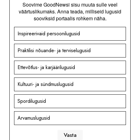
Soovime GoodNewsi sisu muuta sulle veel
väärtuslikumaks. Anna teada, milliseid lugusid
sooviksid portaalis rohkem näha.
Inspireerivaid persoonilugusid
Praktilisi nõuande- ja terviselugusid
Ettevõtlus- ja karjäärilugusid
Kultuuri- ja sündmuslugusid
Spordilugusid
Arvamuslugusid