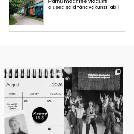
Pärnu maantee viadukti
alused said tänavakunsti abil