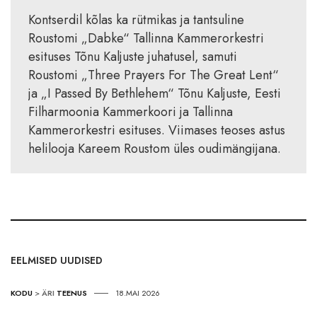
Kontserdil kõlas ka rütmikas ja tantsuline
Roustomi „Dabke“ Tallinna Kammerorkestri
esituses Tõnu Kaljuste juhatusel, samuti
Roustomi „Three Prayers For The Great Lent“
ja „I Passed By Bethlehem“ Tõnu Kaljuste, Eesti
Filharmoonia Kammerkoori ja Tallinna
Kammerorkestri esituses. Viimases teoses astus
helilooja Kareem Roustom üles oudimängijana.
EELMISED UUDISED
KODU
>
ÄRI
TEENUS
18.MAI 2026