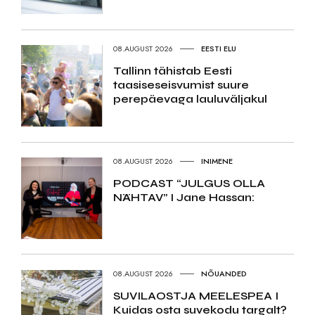
08.AUGUST 2026
EESTI ELU
Tallinn tähistab Eesti
taasiseseisvumist suure
perepäevaga lauluväljakul
08.AUGUST 2026
INIMENE
PODCAST “JULGUS OLLA
NÄHTAV” I Jane Hassan:
08.AUGUST 2026
NÕUANDED
SUVILAOSTJA MEELESPEA I
Kuidas osta suvekodu targalt?