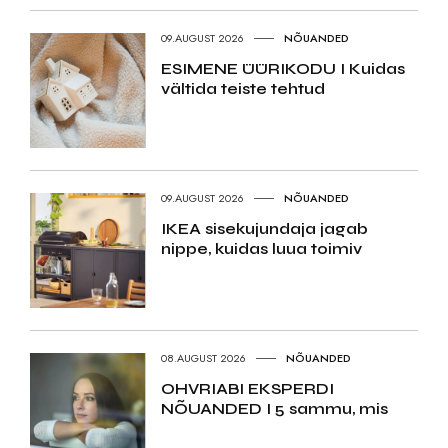
09.AUGUST 2026
NÕUANDED
ESIMENE ÜÜRIKODU I Kuidas
vältida teiste tehtud
09.AUGUST 2026
NÕUANDED
IKEA sisekujundaja jagab
nippe, kuidas luua toimiv
08.AUGUST 2026
NÕUANDED
OHVRIABI EKSPERDI
NÕUANDED I 5 sammu, mis