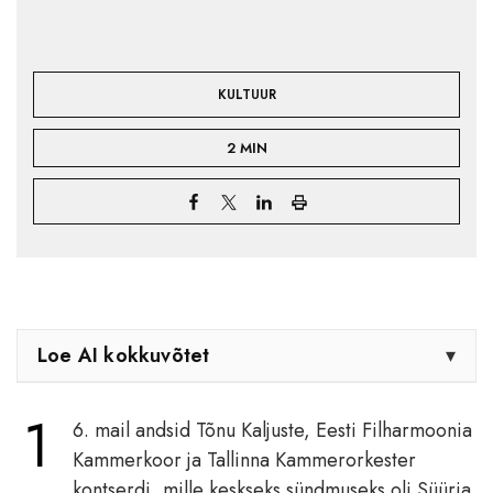
KULTUUR
2 MIN
Loe AI kokkuvõtet
▾
1
6. mail andsid Tõnu Kaljuste, Eesti Filharmoonia
Kammerkoor ja Tallinna Kammerorkester
kontserdi, mille keskseks sündmuseks oli Süüria