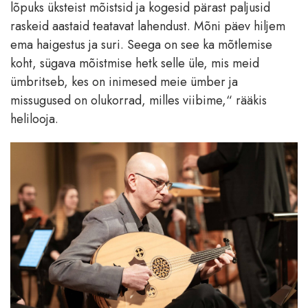
lõpuks üksteist mõistsid ja kogesid pärast paljusid
raskeid aastaid teatavat lahendust. Mõni päev hiljem
ema haigestus ja suri. Seega on see ka mõtlemise
koht, sügava mõistmise hetk selle üle, mis meid
ümbritseb, kes on inimesed meie ümber ja
missugused on olukorrad, milles viibime,“ rääkis
helilooja.