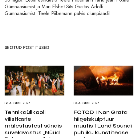
Gümnaasiumist ja Mari Elsbet Sits Gustav Adolfi
Gümnaasiumist. Teele Piibemann pälvis olümpiaadil
SEOTUD POSTITUSED
06.AUGUST 2026
04.AUGUST 2026
Tehnikaülikooli
FOTOD I Non Grata
vilistlaste
hiigelskulptuur
mälestustest sündis
muutis I Land Soundi
suvelavastus „Nüüd
publiku kunstiteose