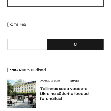
OTSING
uudised
VIIMASED
09.AUGUST 2026
KUNST
Tallinnas saab vaadata
Ukraina sõdurite loodud
fotonäitust