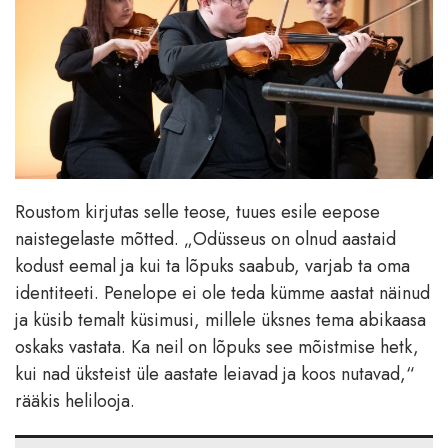
Roustom kirjutas selle teose, tuues esile eepose
naistegelaste mõtted. „Odüsseus on olnud aastaid
kodust eemal ja kui ta lõpuks saabub, varjab ta oma
identiteeti. Penelope ei ole teda kümme aastat näinud
ja küsib temalt küsimusi, millele üksnes tema abikaasa
oskaks vastata. Ka neil on lõpuks see mõistmise hetk,
kui nad üksteist üle aastate leiavad ja koos nutavad,“
rääkis helilooja.