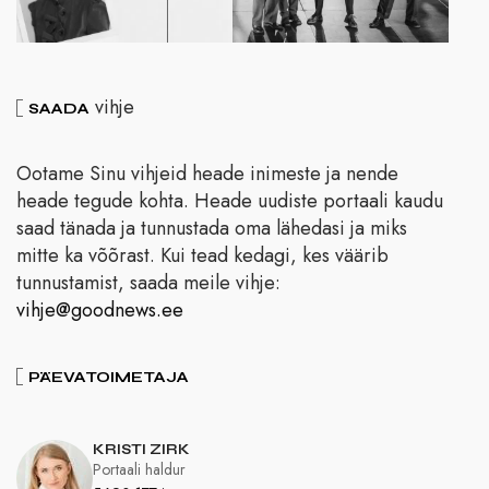
vihje
SAADA
Ootame Sinu vihjeid heade inimeste ja nende
heade tegude kohta. Heade uudiste portaali kaudu
saad tänada ja tunnustada oma lähedasi ja miks
mitte ka võõrast. Kui tead kedagi, kes väärib
tunnustamist, saada meile vihje:
vihje@goodnews.ee
PÄEVATOIMETAJA
KRISTI ZIRK
Portaali haldur