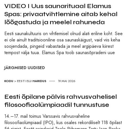
VIDEO I Uus saunarituaal Elamus
Spas: privaatvihtlemine aitab kehal
lõõgastuda ja meelel rahuneda
Eesti saunakultuuris on vihtlemisel olnud alati eriline koht. See
ei ole ainult traditsiooniline osa saunaskäigust, vaid viis keha
soojendada, pingeid vabastada ja meel argipäeva kiirest
tempost välja tuua. Elamus Spa toob saunasõpradeni uue
JÄRGMISED UUDISED
KODU
>
EESTI ELU
HARIDUS
19.MAI 2026
Eesti õpilane pälvis rahvusvahelisel
filosoofiaolümpiaadil tunnustuse
14.–17. mail toimus Varssavis rahvusvaheline
filosoofiaolümpiaad (IPO), kus osales rekordiliselt 118 õpilast
56 riigist. Eestit esindasid Teele Piibemann Tartu Jaan Poska