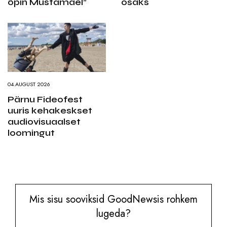
õpin Mustamäel”
osaks
04.AUGUST 2026
Pärnu Fideofest
uuris kehakeskset
audiovisuaalset
loomingut
Mis sisu sooviksid GoodNewsis rohkem
lugeda?