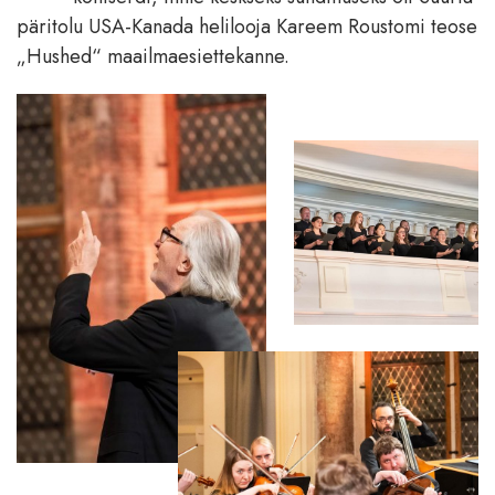
päritolu USA-Kanada helilooja Kareem Roustomi teose
„Hushed“ maailmaesiettekanne.