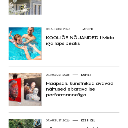
08.AUGUST 2026
LAPSED
KOOLIÕE NÕUANDED I Mida
iga laps peaks
07.AUGUST 2026
KUNST
Haapsalu kunstnikud avavad
näitused ebatavalise
performance’iga
07.AUGUST 2026
EESTI ELU