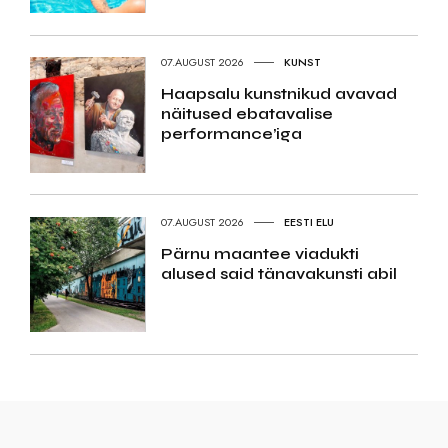
07.AUGUST 2026
KUNST
Haapsalu kunstnikud avavad
näitused ebatavalise
performance’iga
07.AUGUST 2026
EESTI ELU
Pärnu maantee viadukti
alused said tänavakunsti abil