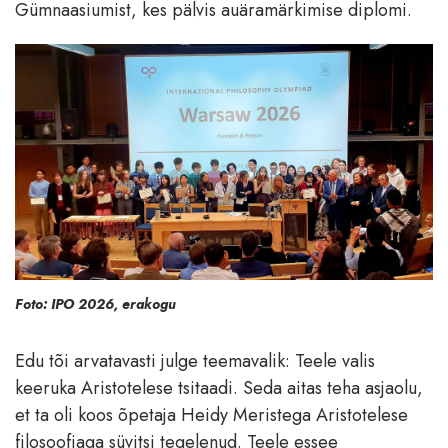
Gümnaasiumist, kes pälvis auäramärkimise diplomi.
Foto: IPO 2026, erakogu
Edu tõi arvatavasti julge teemavalik: Teele valis
keeruka Aristotelese tsitaadi. Seda aitas teha asjaolu,
et ta oli koos õpetaja Heidy Meristega Aristotelese
filosoofiaga süvitsi tegelenud. Teele essee