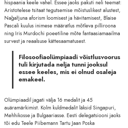
hispaania keele vahel. Essee jaoks pakuti neli teemat:
Aristotelese tsitaat tegutsemise mõistuslikest alustest,
Nāgārjuna aforism loomisest ja hävitamisest, Blaise
Pascali kuulus inimese määratlus mõtleva pilliroona
ning Iris Murdochi poeetiline mõte fantaasiamaailma
survest ja reaalsuse kättesaamatusest.
Filosoofiaolümpiaadi võistlusvoorus
tuli kirjutada nelja tunni jooksul
essee keeles, mis ei olnud osaleja
emakeel.
Olümpiaadil jagati välja 16 medalit ja 45
auäramärkimist. Kolm kuldmedalit läksid Singapuri,
Mehhikosse ja Bulgaariasse. Eesti delegatsiooni jaoks
tõi edu Teele Piibemann Tartu Jaan Poska