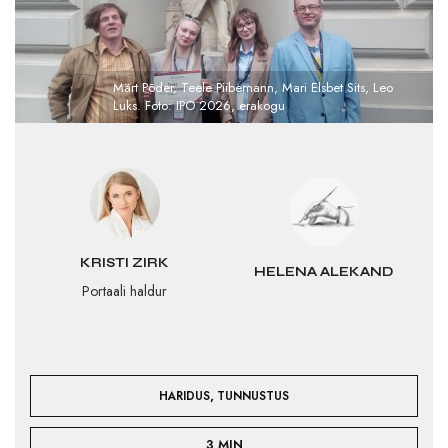
Märt Põder, Teele Piibemann, Mari Elsbet Sits, Leo
Luks. Foto: IPO 2026, erakogu
KRISTI ZIRK
HELENA ALEKAND
Portaali haldur
,
HARIDUS
TUNNUSTUS
3 MIN