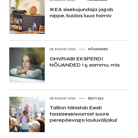
IKEA sisekujundaja jagab
nippe, kuidas luua toimiv
08.AUGUST 2026
NÕUANDED
OHVRIABI EKSPERDI
NÕUANDED I 5 sammu, mis
08.AUGUST 2026
EESTI ELU
Tallinn tähistab Eesti
taasiseseisvumist suure
perepäevaga lauluväljakul