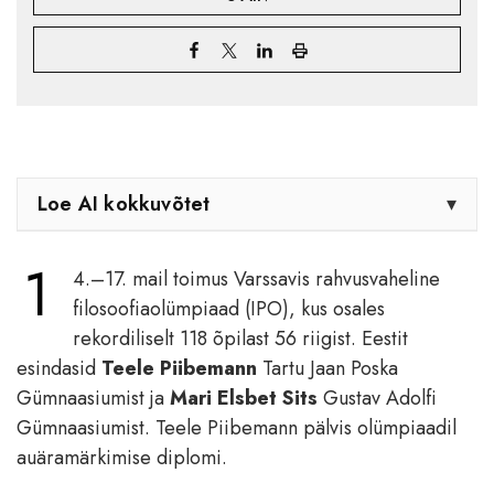
Loe AI kokkuvõtet
▾
1
4.–17. mail toimus Varssavis rahvusvaheline
filosoofiaolümpiaad (IPO), kus osales
rekordiliselt 118 õpilast 56 riigist. Eestit
esindasid
Teele Piibemann
Tartu Jaan Poska
Gümnaasiumist ja
Mari Elsbet Sits
Gustav Adolfi
Gümnaasiumist. Teele Piibemann pälvis olümpiaadil
auäramärkimise diplomi.