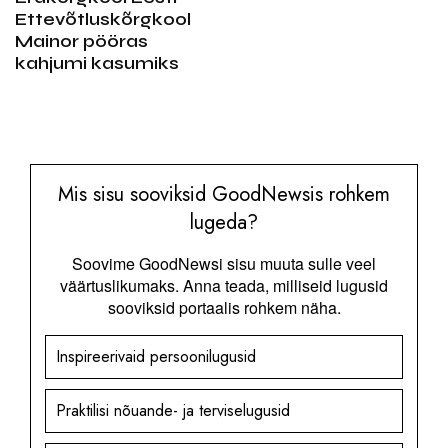
Ettevõtluskõrgkool
Mainor pööras
kahjumi kasumiks
Mis sisu sooviksid GoodNewsis rohkem
lugeda?
Soovime GoodNewsi sisu muuta sulle veel
väärtuslikumaks. Anna teada, milliseid lugusid
sooviksid portaalis rohkem näha.
Inspireerivaid persoonilugusid
Praktilisi nõuande- ja terviselugusid