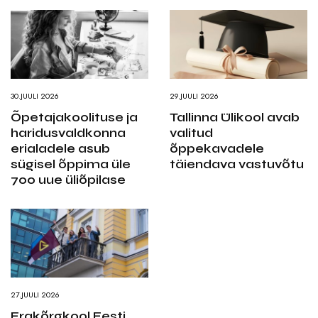
30.JUULI 2026
29.JUULI 2026
Õpetajakoolituse ja
Tallinna Ülikool avab
haridusvaldkonna
valitud
erialadele asub
õppekavadele
sügisel õppima üle
täiendava vastuvõtu
700 uue üliõpilase
27.JUULI 2026
Erakõrgkool Eesti