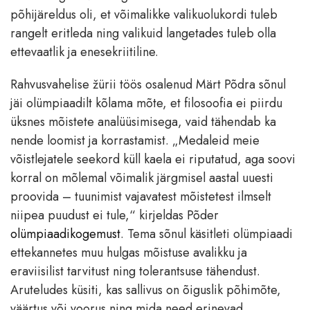
põhijäreldus oli, et võimalikke valikuolukordi tuleb
rangelt eritleda ning valikuid langetades tuleb olla
ettevaatlik ja enesekriitiline.
Rahvusvahelise žürii töös osalenud Märt Põdra sõnul
jäi olümpiaadilt kõlama mõte, et filosoofia ei piirdu
üksnes mõistete analüüsimisega, vaid tähendab ka
nende loomist ja korrastamist. „Medaleid meie
võistlejatele seekord küll kaela ei riputatud, aga soovi
korral on mõlemal võimalik järgmisel aastal uuesti
proovida – tuunimist vajavatest mõistetest ilmselt
niipea puudust ei tule,“ kirjeldas Põder
olümpiaadikogemust
. Tema sõnul käsitleti olümpiaadi
ettekannetes muu hulgas mõistuse avalikku ja
eraviisilist tarvitust ning tolerantsuse tähendust.
Aruteludes küsiti, kas sallivus on õiguslik põhimõte,
väärtus või voorus ning mida need erinevad