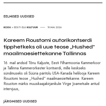
EELMISED UUDISED
KODU
>
EESTI ELU
KULTUUR
19.MAI 2026
Kareem Roustomi autorikontserdi
tipphetkeks oli uue teose „Hushed”
maailmaesiettekanne Tallinnas
16. mail andsid Tõnu Kaljuste, Eesti Filharmoonia Kammerkoor
ja Tallinna Kammerorkester kontserdi, mille keskseks
sündmuseks oli Süüria päritolu USA-Kanada helilooja Kareem
Roustomi teose „Hushed“ maailmaesiettekanne. Kareem
Roustom märkis muusikaajakirjanikule Virge Joametsale antud
intervjuus,
JÄRGMISED UUDISED