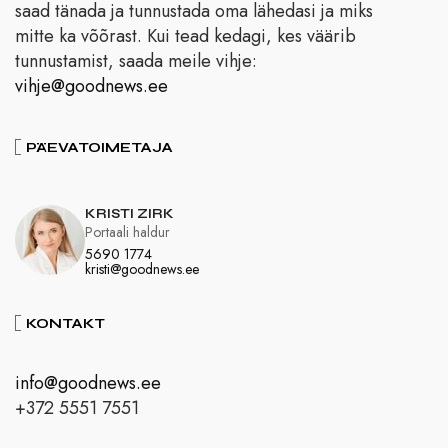
saad tänada ja tunnustada oma lähedasi ja miks
mitte ka võõrast. Kui tead kedagi, kes väärib
tunnustamist, saada meile vihje:
vihje@goodnews.ee
PÄEVATOIMETAJA
KRISTI ZIRK
Portaali haldur
5690 1774
kristi@goodnews.ee
KONTAKT
info@goodnews.ee
+372 5551 7551