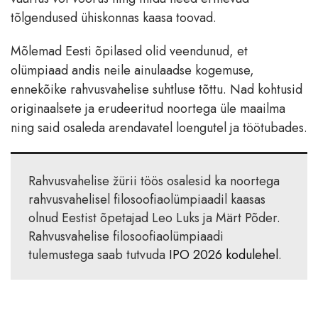
tõlgendused ühiskonnas kaasa toovad.
Mõlemad Eesti õpilased olid veendunud, et
olümpiaad andis neile ainulaadse kogemuse,
ennekõike rahvusvahelise suhtluse tõttu. Nad kohtusid
originaalsete ja erudeeritud noortega üle maailma
ning said osaleda arendavatel loengutel ja töötubades.
Rahvusvahelise žürii töös osalesid ka noortega
rahvusvahelisel filosoofiaolümpiaadil kaasas
olnud Eestist õpetajad Leo Luks ja Märt Põder.
Rahvusvahelise filosoofiaolümpiaadi
tulemustega saab tutvuda
IPO 2026 kodulehel
.