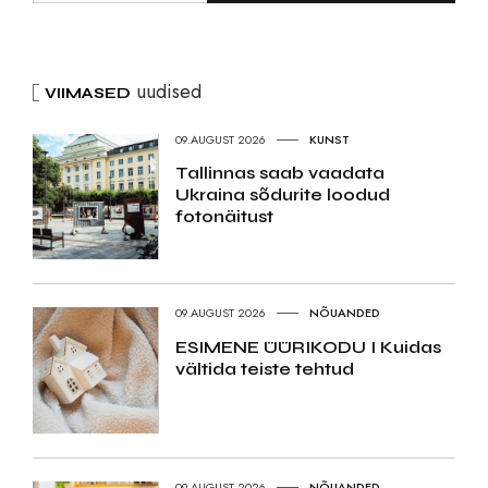
uudised
VIIMASED
09.AUGUST 2026
KUNST
Tallinnas saab vaadata
Ukraina sõdurite loodud
fotonäitust
09.AUGUST 2026
NÕUANDED
ESIMENE ÜÜRIKODU I Kuidas
vältida teiste tehtud
09.AUGUST 2026
NÕUANDED