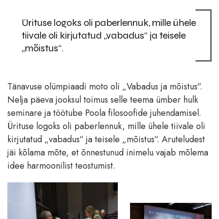
Ürituse logoks oli paberlennuk, mille ühele
tiivale oli kirjutatud „vabadus“ ja teisele
„mõistus“.
Tänavuse olümpiaadi moto oli „Vabadus ja mõistus“.
Nelja päeva jooksul toimus selle teema ümber hulk
seminare ja töötube Poola filosoofide juhendamisel.
Ürituse logoks oli paberlennuk, mille ühele tiivale oli
kirjutatud „vabadus“ ja teisele „mõistus“. Aruteludest
jäi kõlama mõte, et õnnestunud inimelu vajab mõlema
idee harmoonilist teostumist.