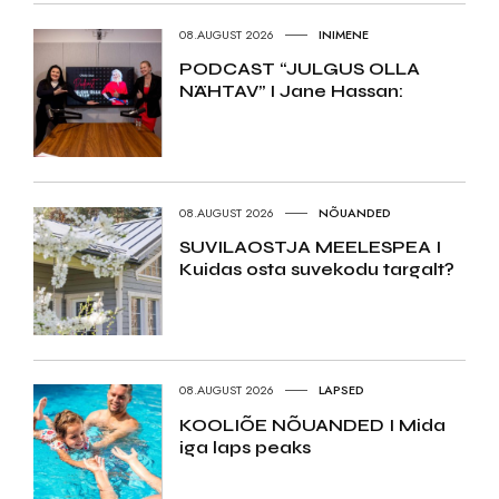
08.AUGUST 2026
INIMENE
PODCAST “JULGUS OLLA
NÄHTAV” I Jane Hassan:
08.AUGUST 2026
NÕUANDED
SUVILAOSTJA MEELESPEA I
Kuidas osta suvekodu targalt?
08.AUGUST 2026
LAPSED
KOOLIÕE NÕUANDED I Mida
iga laps peaks