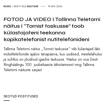
KODU
>
EESTI ELU
KULTUUR
19.MAI 2026
FOTOD JA VIDEO I Tallinna Teletorni
näitus I “Tornist taskusse” toob
külastajateni teekonna
kopikatelefonist nutitelefonideni
Tallinna Teletorni näitus „Tornist taskusse“ viib külastajad läbi
mobiiltelefonide ajaloo tänapäeva, kus uudised, meelelahutus
ja suhtlus on jõudnud igaühe taskusse. Näitus on osa Eesti
Ringhäälingu 100. juubeliaasta tähistamisest ning Tallinna
Teletorni näituste sarjast
SEOTUD POSTITUSED