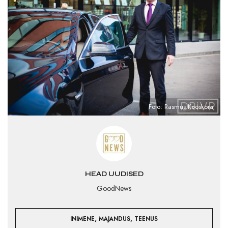
Foto: Rasmus Kooskora
HEAD UUDISED
GoodNews
,
,
INIMENE
MAJANDUS
TEENUS