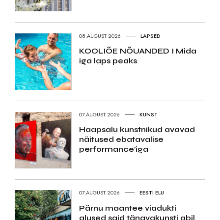
08.AUGUST 2026
LAPSED
KOOLIÕE NÕUANDED I Mida
iga laps peaks
07.AUGUST 2026
KUNST
Haapsalu kunstnikud avavad
näitused ebatavalise
performance’iga
07.AUGUST 2026
EESTI ELU
Pärnu maantee viadukti
alused said tänavakunsti abil