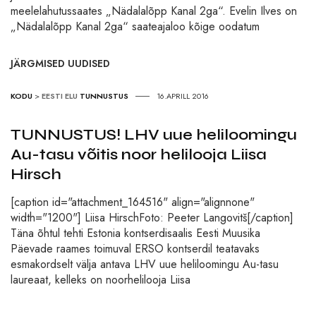
meelelahutussaates „Nädalalõpp Kanal 2ga“. Evelin Ilves on
„Nädalalõpp Kanal 2ga“ saateajaloo kõige oodatum
JÄRGMISED UUDISED
KODU
>
EESTI ELU
TUNNUSTUS
16.APRILL 2016
TUNNUSTUS! LHV uue heliloomingu
Au-tasu võitis noor helilooja Liisa
Hirsch
[caption id="attachment_164516" align="alignnone"
width="1200"] Liisa HirschFoto: Peeter Langovitš[/caption]
Täna õhtul tehti Estonia kontserdisaalis Eesti Muusika
Päevade raames toimuval ERSO kontserdil teatavaks
esmakordselt välja antava LHV uue heliloomingu Au-tasu
laureaat, kelleks on noorhelilooja Liisa