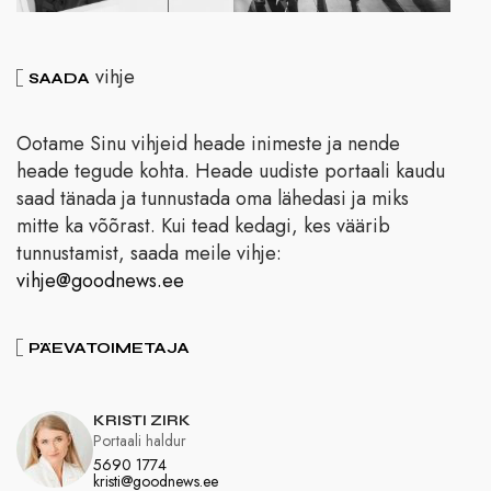
vihje
SAADA
Ootame Sinu vihjeid heade inimeste ja nende
heade tegude kohta. Heade uudiste portaali kaudu
saad tänada ja tunnustada oma lähedasi ja miks
mitte ka võõrast. Kui tead kedagi, kes väärib
tunnustamist, saada meile vihje:
vihje@goodnews.ee
PÄEVATOIMETAJA
KRISTI ZIRK
Portaali haldur
5690 1774
kristi@goodnews.ee