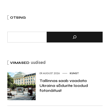
OTSING
uudised
VIIMASED
09.AUGUST 2026
KUNST
Tallinnas saab vaadata
Ukraina sõdurite loodud
fotonäitust