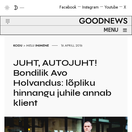
Facebook
Instagram
Youtube
X
≡
MENU
KODU
>
MELU
INIMENE
16.APRILL 2016
JUHT, AUTOJUHT!
Bondilik Avo
Holvandus: lõpliku
hinnangu juhile annab
klient