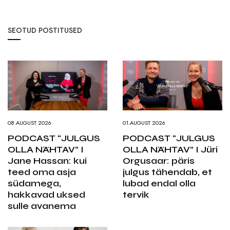
SEOTUD POSTITUSED
08.AUGUST 2026
01.AUGUST 2026
PODCAST “JULGUS
PODCAST “JULGUS
OLLA NÄHTAV” I
OLLA NÄHTAV” I Jüri
Jane Hassan: kui
Orgusaar: päris
teed oma asja
julgus tähendab, et
südamega,
lubad endal olla
hakkavad uksed
tervik
sulle avanema