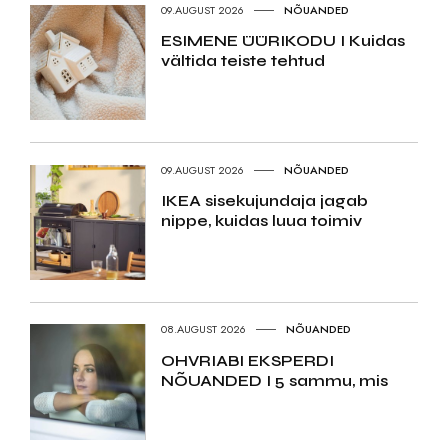
09.AUGUST 2026
NÕUANDED
ESIMENE ÜÜRIKODU I Kuidas
vältida teiste tehtud
09.AUGUST 2026
NÕUANDED
IKEA sisekujundaja jagab
nippe, kuidas luua toimiv
08.AUGUST 2026
NÕUANDED
OHVRIABI EKSPERDI
NÕUANDED I 5 sammu, mis