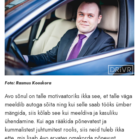
Foto: Rasmus Kooskora
Avo sõnul on talle motivaatoriks ikka see, et talle väga
meeldib autoga sõita ning kui selle saab tööks ümber
mängida, siis kõlab see kui meeldiva ja kasuliku
ühendamine. Kui aga rääkida põnevatest ja
kummalistest juhtumitest roolis, siis neid tuleb ikka
ette, mis lisab Avo arvates omakorda põnevust