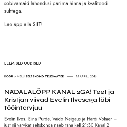
sobivamaid lahendusi parima hinna ja kvaliteedi
suhtega.
Lae äpp alla
SIIT
!
EELMISED UUDISED
KODU
>
MELU
SELTSKOND
TELESAATED
15.APRILL 2016
NÄDALALÕPP KANAL 2GA! Teet ja
Kristjan viivad Evelin Ilvesega läbi
tööintervjuu
Evelin Ilves, Elina Purde, Vaido Neigaus ja Hardi Volmer –
just nii värvikat seltskonda näeb täna kell 21:30 Kanal 2