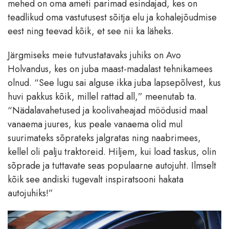
mehed on oma ameti parimad esindajad, kes on
teadlikud oma vastutusest sõitja elu ja kohalejõudmise
eest ning teevad kõik, et see nii ka läheks.
Järgmiseks meie tutvustatavaks juhiks on Avo
Holvandus, kes on juba maast-madalast tehnikamees
olnud. “See lugu sai alguse ikka juba lapsepõlvest, kus
huvi pakkus kõik, millel rattad all,” meenutab ta.
“Nädalavahetused ja koolivaheajad möödusid maal
vanaema juures, kus peale vanaema olid mul
suurimateks sõprateks jalgratas ning naabrimees,
kellel oli palju traktoreid. Hiljem, kui load taskus, olin
sõprade ja tuttavate seas populaarne autojuht. Ilmselt
kõik see andiski tugevalt inspiratsooni hakata
autojuhiks!”