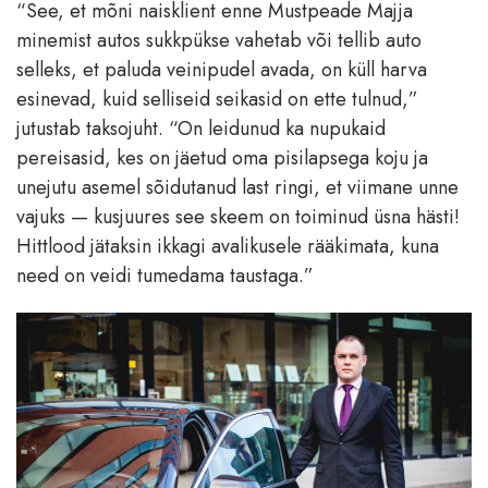
“See, et mõni naisklient enne Mustpeade Majja
minemist autos sukkpükse vahetab või tellib auto
selleks, et paluda veinipudel avada, on küll harva
esinevad, kuid selliseid seikasid on ette tulnud,”
jutustab taksojuht. “On leidunud ka nupukaid
pereisasid, kes on jäetud oma pisilapsega koju ja
unejutu asemel sõidutanud last ringi, et viimane unne
vajuks — kusjuures see skeem on toiminud üsna hästi!
Hittlood jätaksin ikkagi avalikusele rääkimata, kuna
need on veidi tumedama taustaga.”