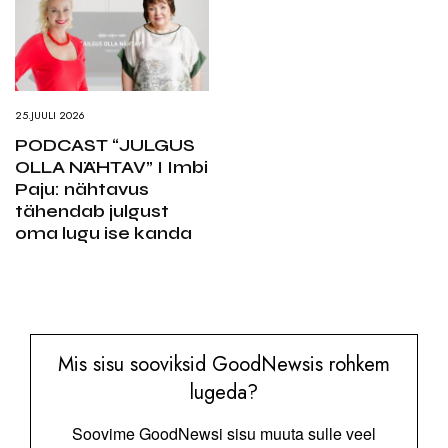
25.JUULI 2026
PODCAST “JULGUS
OLLA NÄHTAV” I Imbi
Paju: nähtavus
tähendab julgust
oma lugu ise kanda
Mis sisu sooviksid GoodNewsis rohkem
lugeda?
Soovime GoodNewsi sisu muuta sulle veel