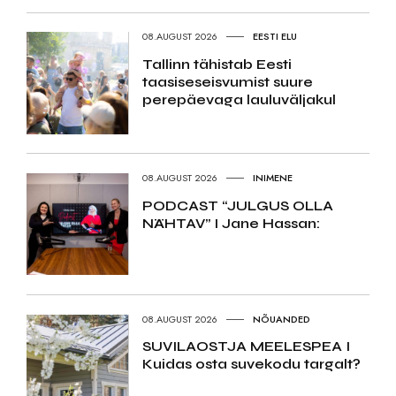
08.AUGUST 2026
EESTI ELU
Tallinn tähistab Eesti
taasiseseisvumist suure
perepäevaga lauluväljakul
08.AUGUST 2026
INIMENE
PODCAST “JULGUS OLLA
NÄHTAV” I Jane Hassan:
08.AUGUST 2026
NÕUANDED
SUVILAOSTJA MEELESPEA I
Kuidas osta suvekodu targalt?