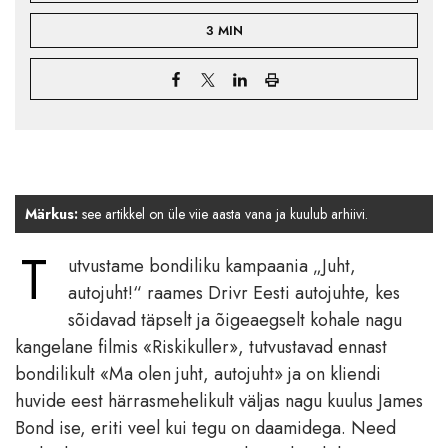
3 MIN
Märkus:
see artikkel on üle viie aasta vana ja kuulub arhiivi.
T
utvustame bondiliku kampaania „Juht,
autojuht!“ raames Drivr Eesti autojuhte, kes
sõidavad täpselt ja õigeaegselt kohale nagu
kangelane filmis «Riskikuller», tutvustavad ennast
bondilikult «Ma olen juht, autojuht» ja on kliendi
huvide eest härrasmehelikult väljas nagu kuulus James
Bond ise, eriti veel kui tegu on daamidega. Need